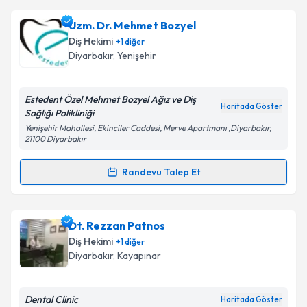
Uzm. Dr. Mehmet Bozyel
Diş Hekimi
+
1
diğer
Diyarbakır
, Yenişehir
Estedent Özel Mehmet Bozyel Ağız ve Diş
Haritada Göster
Sağlığı Polikliniği
Yenişehir Mahallesi, Ekinciler Caddesi, Merve Apartmanı ,Diyarbakır,
21100 Diyarbakır
Randevu Talep Et
Randevu Takvimi Talebi
Uzm. Dr. Mehmet Bozyel
için randevu takvimi talebi
Dt. Rezzan Patnos
oluşturun. Size bu uzmandan randevu almanız için bir
Diş Hekimi
+
1
diğer
takvim hazırlandığında e-posta ile bilgilendireceğiz.
Diyarbakır
, Kayapınar
E-posta Adresiniz
Dental Clinic
Haritada Göster