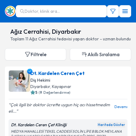
Doktor, klinik ara...
Ağız Cerrahisi, Diyarbakır
Toplam
11
Ağız Cerrahisi
tedavisi yapan doktor - uzman bulundu
Filtrele
Akıllı Sıralama
Dt. Kardelen Ceren Çet
Diş Hekimi
Diyarbakır
, Kayapınar
5
(
9
Değerlendirme)
Çok ilgili bir doktor ücrette uygun hiç acı hissetmedim
Devamı
eli...
Dt. Kardelen Ceren Çet Kliniği
Haritada Göster
MEDYA MAHALLESİ TEKEL CADDESİ SOLİN LİFE B BLOK MEVLANA