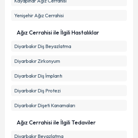
Kayapınar
Metni
Ağız Cerrahisi
'ni okudum ve kişisel verilerimin belirtilen
kapsamda işlenmesini kabul ediyorum.
Yenişehir
Ağız Cerrahisi
Takvim Talebini Gönder
Ağız Cerrahisi ile İlgili Hastalıklar
Diyarbakır Diş Beyazlatma
Diyarbakır Zirkonyum
Diyarbakır Diş İmplantı
Diyarbakır Diş Protezi
Diyarbakır Dişeti Kanamaları
Ağız Cerrahisi ile İlgili Tedaviler
Diyarbakır Beyazlatma