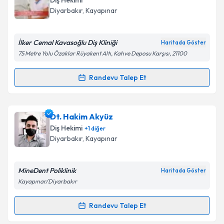
Diş Hekimi
takvim hazırlandığında e-posta ile bilgilendireceğiz.
Diyarbakır
, Kayapınar
E-posta Adresiniz
İlker Cemal Kavasoğlu Diş Kliniği
Haritada Göster
75 Metre Yolu Özaklar Rüyakent Altı, Kahve Deposu Karşısı, 21100
Kişisel verilerimin işlenmesine ilişkin
Aydınlatma
Randevu Talep Et
Randevu Takvimi Talebi
Metni
'ni okudum ve kişisel verilerimin belirtilen
kapsamda işlenmesini kabul ediyorum.
Dt. İlker Cemal Kavasoğlu
için randevu takvimi
Dt. Hakim Akyüz
talebi oluşturun. Size bu uzmandan randevu almanız
Takvim Talebini Gönder
Diş Hekimi
+
1
diğer
için bir takvim hazırlandığında e-posta ile
Diyarbakır
, Kayapınar
bilgilendireceğiz.
E-posta Adresiniz
MineDent Poliklinik
Haritada Göster
Kayapınar/Diyarbakır
Randevu Talep Et
Randevu Takvimi Talebi
Kişisel verilerimin işlenmesine ilişkin
Aydınlatma