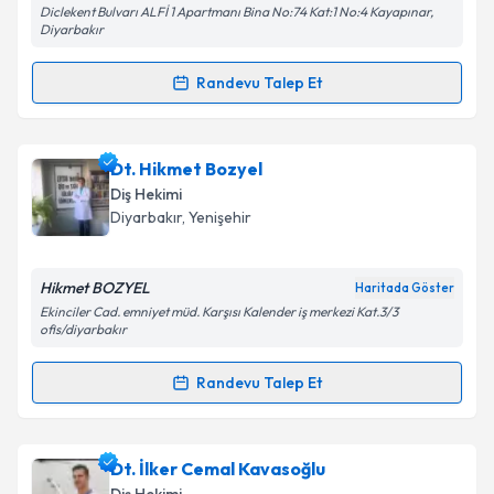
Diclekent Bulvarı ALFİ 1 Apartmanı Bina No:74 Kat:1 No:4 Kayapınar,
Diyarbakır
Kişisel verilerimin işlenmesine ilişkin
Aydınlatma
Randevu Talep Et
Metni
'ni okudum ve kişisel verilerimin belirtilen
Randevu Takvimi Talebi
kapsamda işlenmesini kabul ediyorum.
Dt. Rezzan Patnos
için randevu takvimi talebi
Dt. Hikmet Bozyel
Takvim Talebini Gönder
oluşturun. Size bu uzmandan randevu almanız için bir
Diş Hekimi
takvim hazırlandığında e-posta ile bilgilendireceğiz.
Diyarbakır
, Yenişehir
E-posta Adresiniz
Hikmet BOZYEL
Haritada Göster
Ekinciler Cad. emniyet müd. Karşısı Kalender iş merkezi Kat.3/3
ofis/diyarbakır
Kişisel verilerimin işlenmesine ilişkin
Aydınlatma
Randevu Talep Et
Metni
'ni okudum ve kişisel verilerimin belirtilen
Randevu Takvimi Talebi
kapsamda işlenmesini kabul ediyorum.
Dt. Hikmet Bozyel
için randevu takvimi talebi
Dt. İlker Cemal Kavasoğlu
Takvim Talebini Gönder
oluşturun. Size bu uzmandan randevu almanız için bir