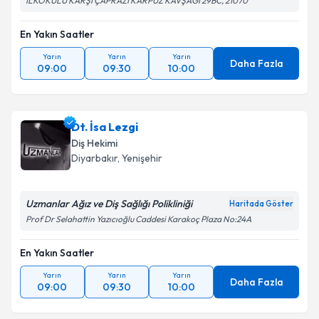
İLKOKULU KARŞI ÇAPRAZI KARPUZ KAVŞAĞI 29BC, 21070
En Yakın Saatler
Yarın
Yarın
Yarın
Daha Fazla
09:00
09:30
10:00
Dt. İsa Lezgi
Diş Hekimi
Diyarbakır
, Yenişehir
Uzmanlar Ağız ve Diş Sağlığı Polikliniği
Haritada Göster
Prof Dr Selahattin Yazıcıoğlu Caddesi Karakoç Plaza No:24A
En Yakın Saatler
Yarın
Yarın
Yarın
Daha Fazla
09:00
09:30
10:00