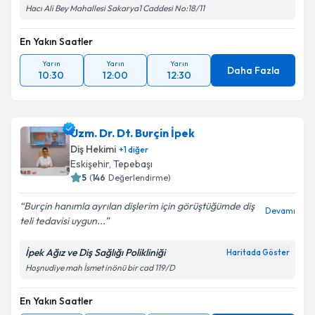
Hacı Ali Bey Mahallesi Sakarya1 Caddesi No:18/11
En Yakın Saatler
Yarın
Yarın
Yarın
Daha Fazla
10:30
12:00
12:30
Uzm. Dr. Dt. Burçin İpek
Diş Hekimi
+
1
diğer
Eskişehir
, Tepebaşı
5
(
146
Değerlendirme)
Burçin hanımla ayrılan dişlerim için görüştüğümde diş
Devamı
teli tedavisi uygun...
İpek Ağız ve Diş Sağlığı Polikliniği
Haritada Göster
Hoşnudiye mah İsmet inönü bir cad 119/D
En Yakın Saatler