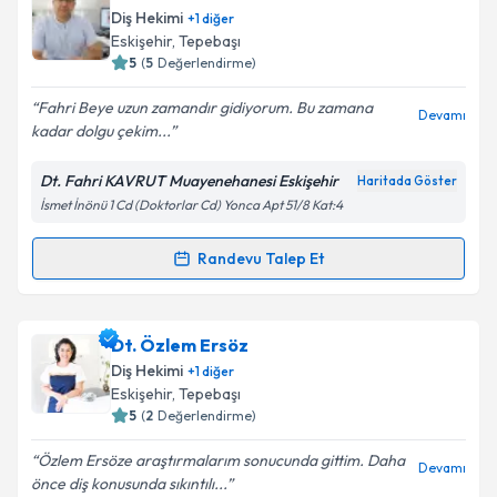
talebi oluşturun. Size bu uzmandan randevu almanız
Diş Hekimi
+
1
diğer
için bir takvim hazırlandığında e-posta ile
Eskişehir
, Tepebaşı
bilgilendireceğiz.
5
(
5
Değerlendirme)
E-posta Adresiniz
Fahri Beye uzun zamandır gidiyorum. Bu zamana
Devamı
kadar dolgu çekim...
Dt. Fahri KAVRUT Muayenehanesi Eskişehir
Haritada Göster
İsmet İnönü 1 Cd (Doktorlar Cd) Yonca Apt 51/8 Kat:4
Kişisel verilerimin işlenmesine ilişkin
Aydınlatma
Metni
'ni okudum ve kişisel verilerimin belirtilen
kapsamda işlenmesini kabul ediyorum.
Randevu Talep Et
Randevu Takvimi Talebi
Takvim Talebini Gönder
Dr. Dt. Fahri Kavrut
için randevu takvimi talebi
Dt. Özlem Ersöz
oluşturun. Size bu uzmandan randevu almanız için bir
Diş Hekimi
+
1
diğer
takvim hazırlandığında e-posta ile bilgilendireceğiz.
Eskişehir
, Tepebaşı
5
(
2
Değerlendirme)
E-posta Adresiniz
Özlem Ersöze araştırmalarım sonucunda gittim. Daha
Devamı
önce diş konusunda sıkıntılı...