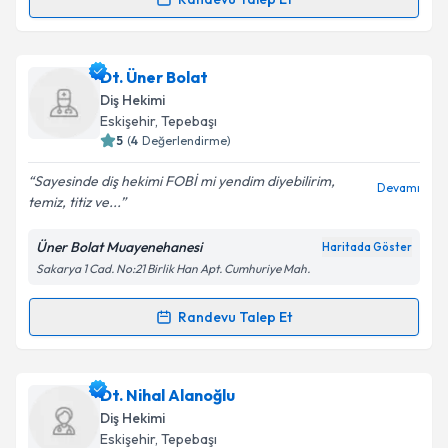
Randevu Takvimi Talebi
Metni
'ni okudum ve kişisel verilerimin belirtilen
kapsamda işlenmesini kabul ediyorum.
Dt. Utku Şenol
için randevu takvimi talebi oluşturun.
Dt. Üner Bolat
Size bu uzmandan randevu almanız için bir takvim
Takvim Talebini Gönder
Diş Hekimi
hazırlandığında e-posta ile bilgilendireceğiz.
Eskişehir
, Tepebaşı
5
(
4
Değerlendirme)
E-posta Adresiniz
Sayesinde diş hekimi FOBİ mi yendim diyebilirim,
Devamı
temiz, titiz ve...
Üner Bolat Muayenehanesi
Haritada Göster
Kişisel verilerimin işlenmesine ilişkin
Aydınlatma
Sakarya 1 Cad. No:21 Birlik Han Apt. Cumhuriye Mah.
Metni
'ni okudum ve kişisel verilerimin belirtilen
kapsamda işlenmesini kabul ediyorum.
Randevu Talep Et
Randevu Takvimi Talebi
Takvim Talebini Gönder
Dt. Üner Bolat
için randevu takvimi talebi oluşturun.
Dt. Nihal Alanoğlu
Size bu uzmandan randevu almanız için bir takvim
Diş Hekimi
hazırlandığında e-posta ile bilgilendireceğiz.
Eskişehir
, Tepebaşı