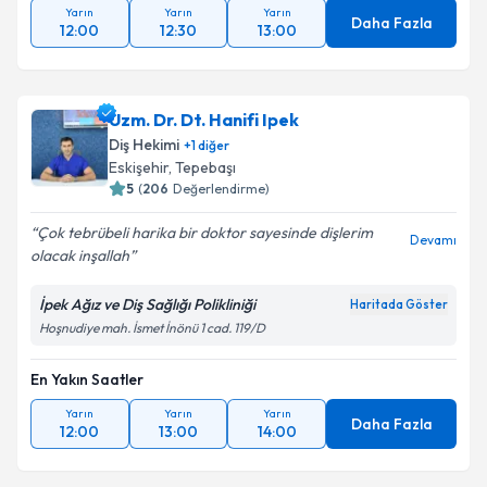
Yarın
Yarın
Yarın
Daha Fazla
12:00
12:30
13:00
Uzm. Dr. Dt. Hanifi Ipek
Diş Hekimi
+
1
diğer
Eskişehir
, Tepebaşı
5
(
206
Değerlendirme)
Çok tebrübeli harika bir doktor sayesinde dişlerim
Devamı
olacak inşallah
İpek Ağız ve Diş Sağlığı Polikliniği
Haritada Göster
Hoşnudiye mah. İsmet İnönü 1 cad. 119/D
En Yakın Saatler
Yarın
Yarın
Yarın
Daha Fazla
12:00
13:00
14:00