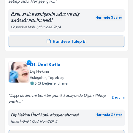
sebep oldu. Her şey için...
ÖZEL SMİLE ESKİŞEHİR AĞIZ VE DİŞ
Kişisel verilerimin işlenmesine ilişkin
Aydınlatma
Haritada Göster
SAĞLIĞI POLİKLİNİĞİ
Metni
'ni okudum ve kişisel verilerimin belirtilen
Hoşnudiye Mah. Şahin cad. 76/A
kapsamda işlenmesini kabul ediyorum.
Randevu Talep Et
Randevu Takvimi Talebi
Takvim Talebini Gönder
Uzm. Dt. Aytuğ Özbek
için randevu takvimi talebi
Dt. Ünal Kutlu
oluşturun. Size bu uzmandan randevu almanız için bir
Diş Hekimi
takvim hazırlandığında e-posta ile bilgilendireceğiz.
Eskişehir
, Tepebaşı
5
(
3
Değerlendirme)
E-posta Adresiniz
Dişçi dedim mi beni bir panik kaplıyordu Dişim iltihap
Devamı
yaptı...
Diş Hekimi Ünal Kutlu Muayenehanesi
Haritada Göster
Kişisel verilerimin işlenmesine ilişkin
Aydınlatma
İsmet İnönü 1. Cad. No:42 Dk:5
Metni
'ni okudum ve kişisel verilerimin belirtilen
kapsamda işlenmesini kabul ediyorum.