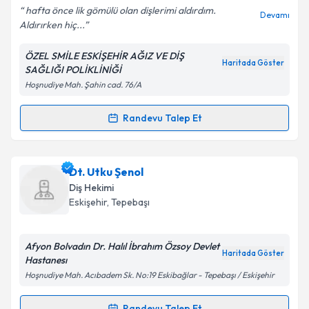
hafta önce lik gömülü olan dişlerimi aldırdım.
Devamı
Aldırırken hiç...
ÖZEL SMİLE ESKİŞEHİR AĞIZ VE DİŞ
Kişisel verilerimin işlenmesine ilişkin
Aydınlatma
Haritada Göster
SAĞLIĞI POLİKLİNİĞİ
Metni
'ni okudum ve kişisel verilerimin belirtilen
Hoşnudiye Mah. Şahin cad. 76/A
kapsamda işlenmesini kabul ediyorum.
Randevu Talep Et
Randevu Takvimi Talebi
Takvim Talebini Gönder
Uzm. Dt. Süleyman Kaman
için randevu takvimi
Dt. Utku Şenol
talebi oluşturun. Size bu uzmandan randevu almanız
Diş Hekimi
için bir takvim hazırlandığında e-posta ile
Eskişehir
, Tepebaşı
bilgilendireceğiz.
E-posta Adresiniz
Afyon Bolvadın Dr. Halıl İbrahım Özsoy Devlet
Haritada Göster
Hastanesı
Hoşnudiye Mah. Acıbadem Sk. No:19 Eskibağlar - Tepebaşı / Eskişehir
Kişisel verilerimin işlenmesine ilişkin
Aydınlatma
Randevu Talep Et