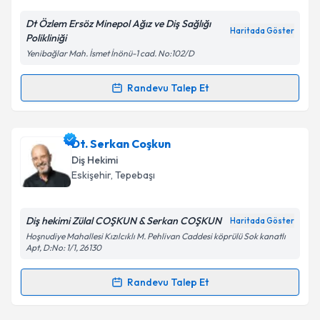
Dt Özlem Ersöz Minepol Ağız ve Diş Sağlığı
Kişisel verilerimin işlenmesine ilişkin
Aydınlatma
Haritada Göster
Polikliniği
Metni
'ni okudum ve kişisel verilerimin belirtilen
Yenibağlar Mah. İsmet İnönü-1 cad. No:102/D
kapsamda işlenmesini kabul ediyorum.
Randevu Talep Et
Randevu Takvimi Talebi
Takvim Talebini Gönder
Dt. Özlem Ersöz
için randevu takvimi talebi
Dt. Serkan Coşkun
oluşturun. Size bu uzmandan randevu almanız için bir
Diş Hekimi
takvim hazırlandığında e-posta ile bilgilendireceğiz.
Eskişehir
, Tepebaşı
E-posta Adresiniz
Diş hekimi Zülal COŞKUN & Serkan COŞKUN
Haritada Göster
Hoşnudiye Mahallesi Kızılcıklı M. Pehlivan Caddesi köprülü Sok kanatlı
Apt, D:No: 1/1, 26130
Kişisel verilerimin işlenmesine ilişkin
Aydınlatma
Randevu Talep Et
Metni
'ni okudum ve kişisel verilerimin belirtilen
Randevu Takvimi Talebi
kapsamda işlenmesini kabul ediyorum.