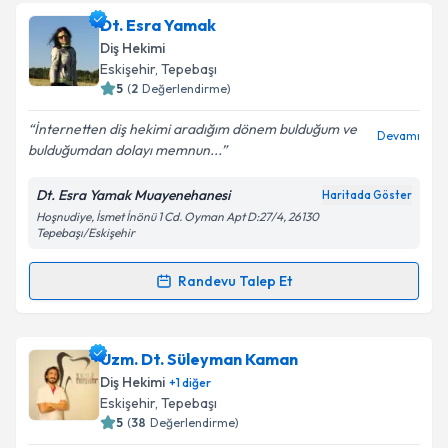
Dt. Serkan Coşkun
için randevu takvimi talebi
Dt. Esra Yamak
Takvim Talebini Gönder
oluşturun. Size bu uzmandan randevu almanız için bir
Diş Hekimi
takvim hazırlandığında e-posta ile bilgilendireceğiz.
Eskişehir
, Tepebaşı
5
(
2
Değerlendirme)
E-posta Adresiniz
İnternetten diş hekimi aradığım dönem bulduğum ve
Devamı
bulduğumdan dolayı memnun...
Dt. Esra Yamak Muayenehanesi
Haritada Göster
Kişisel verilerimin işlenmesine ilişkin
Aydınlatma
Hoşnudiye, İsmet İnönü 1 Cd. Oyman Apt D:27/4, 26130
Metni
'ni okudum ve kişisel verilerimin belirtilen
Tepebaşı/Eskişehir
kapsamda işlenmesini kabul ediyorum.
Randevu Talep Et
Randevu Takvimi Talebi
Takvim Talebini Gönder
Dt. Esra Yamak
için randevu takvimi talebi oluşturun.
Uzm. Dt. Süleyman Kaman
Size bu uzmandan randevu almanız için bir takvim
Diş Hekimi
+
1
diğer
hazırlandığında e-posta ile bilgilendireceğiz.
Eskişehir
, Tepebaşı
5
(
38
Değerlendirme)
E-posta Adresiniz