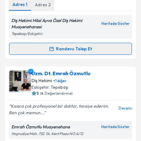
Adres
1
Adres
2
Diş Hekimi Hilal Ayva Özel Diş Hekimi
Haritada Göster
Muayenehanesi
Tepebaşı/Eskişehir.
Randevu Talep Et
Randevu Takvimi Talebi
Dt. Hilal Temen Ayva
için randevu takvimi talebi
Uzm. Dt. Emrah Özmutlu
oluşturun. Size bu uzmandan randevu almanız için bir
Diş Hekimi
+
1
diğer
takvim hazırlandığında e-posta ile bilgilendireceğiz.
Eskişehir
, Tepebaşı
5
(
4
Değerlendirme)
E-posta Adresiniz
Kısaca çok profesyonel bir doktor, tavsiye ederim.
Devamı
Ben çok memun...
Emrah Özmutlu Muayenehane
Haritada Göster
Kişisel verilerimin işlenmesine ilişkin
Aydınlatma
Hoşnudiye Mah. 732. Sk. Kent Plaza NO:6/12
Metni
'ni okudum ve kişisel verilerimin belirtilen