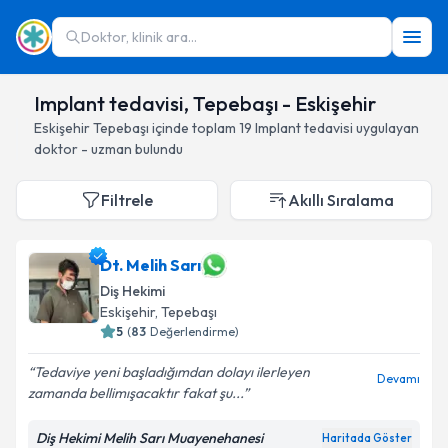
Doktor, klinik ara...
Implant tedavisi, Tepebaşı - Eskişehir
Eskişehir
Tepebaşı
içinde toplam
19
Implant tedavisi
uygulayan
doktor - uzman bulundu
Filtrele
Akıllı Sıralama
Dt. Melih Sarı
Diş Hekimi
Eskişehir
, Tepebaşı
5
(
83
Değerlendirme)
Tedaviye yeni başladığımdan dolayı ilerleyen
Devamı
zamanda bellimışacaktır fakat şu...
Diş Hekimi Melih Sarı Muayenehanesi
Haritada Göster