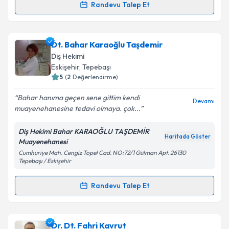
Randevu Talep Et
Randevu Takvimi Talebi
Takvim Talebini Gönder
Dt. Ünal Kutlu
için randevu takvimi talebi oluşturun.
Dt. Bahar Karaoğlu Taşdemir
Size bu uzmandan randevu almanız için bir takvim
Diş Hekimi
hazırlandığında e-posta ile bilgilendireceğiz.
Eskişehir
, Tepebaşı
5
(
2
Değerlendirme)
E-posta Adresiniz
Bahar hanıma geçen sene gittim kendi
Devamı
muayenehanesine tedavi olmaya. çok...
Diş Hekimi Bahar KARAOĞLU TAŞDEMİR
Kişisel verilerimin işlenmesine ilişkin
Aydınlatma
Haritada Göster
Muayenehanesi
Metni
'ni okudum ve kişisel verilerimin belirtilen
Cumhuriye Mah. Cengiz Topel Cad. NO:72/1 Gülman Apt. 26130
kapsamda işlenmesini kabul ediyorum.
Tepebaşı / Eskişehir
Randevu Talep Et
Takvim Talebini Gönder
Randevu Takvimi Talebi
Dt. Bahar Karaoğlu Taşdemir
için randevu takvimi
Dr. Dt. Fahri Kavrut