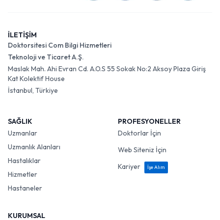
İLETİŞİM
Doktorsitesi Com Bilgi Hizmetleri
Teknoloji ve Ticaret A.Ş.
Maslak Mah. Ahi Evran Cd. A.O.S 55 Sokak No:2 Aksoy Plaza Giriş
Kat Kolektif House
İstanbul, Türkiye
SAĞLIK
PROFESYONELLER
Uzmanlar
Doktorlar İçin
Uzmanlık Alanları
Web Siteniz İçin
Hastalıklar
Kariyer
İşe Alım
Hizmetler
Hastaneler
KURUMSAL