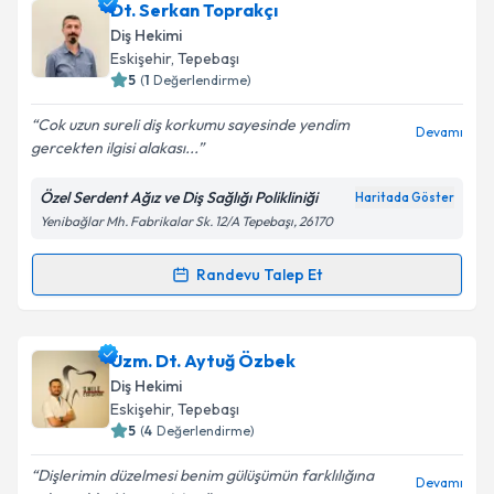
Dt. Mehmet Kahveci
için randevu takvimi talebi
Dt. Serkan Toprakçı
oluşturun. Size bu uzmandan randevu almanız için bir
Diş Hekimi
takvim hazırlandığında e-posta ile bilgilendireceğiz.
Eskişehir
, Tepebaşı
5
(
1
Değerlendirme)
E-posta Adresiniz
Cok uzun sureli diş korkumu sayesinde yendim
Devamı
gercekten ilgisi alakası...
Özel Serdent Ağız ve Diş Sağlığı Polikliniği
Haritada Göster
Kişisel verilerimin işlenmesine ilişkin
Aydınlatma
Yenibağlar Mh. Fabrikalar Sk. 12/A Tepebaşı, 26170
Metni
'ni okudum ve kişisel verilerimin belirtilen
kapsamda işlenmesini kabul ediyorum.
Randevu Talep Et
Randevu Takvimi Talebi
Takvim Talebini Gönder
Dt. Serkan Toprakçı
için randevu takvimi talebi
Uzm. Dt. Aytuğ Özbek
oluşturun. Size bu uzmandan randevu almanız için bir
Diş Hekimi
takvim hazırlandığında e-posta ile bilgilendireceğiz.
Eskişehir
, Tepebaşı
5
(
4
Değerlendirme)
E-posta Adresiniz
Dişlerimin düzelmesi benim gülüşümün farklılığına
Devamı