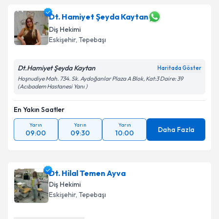
Dt. Hamiyet Şeyda Kaytan
Diş Hekimi
Eskişehir
, Tepebaşı
Dt.Hamiyet Şeyda Kaytan
Haritada Göster
Hoşnudiye Mah. 734. Sk. Aydoğanlar Plaza A Blok, Kat:3 Daire: 39
(Acıbadem Hastanesi Yanı )
En Yakın Saatler
Yarın
Yarın
Yarın
Daha Fazla
09:00
09:30
10:00
Dt. Hilal Temen Ayva
Diş Hekimi
Eskişehir
, Tepebaşı