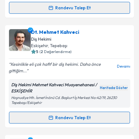
kapsamda işlenmesini kabul ediyorum.
Randevu Talep Et
Randevu Takvimi Talebi
Takvim Talebini Gönder
Uzm. Dt. Emrah Özmutlu
için randevu takvimi talebi
Dt. Mehmet Kahveci
oluşturun. Size bu uzmandan randevu almanız için bir
Diş Hekimi
takvim hazırlandığında e-posta ile bilgilendireceğiz.
Eskişehir
, Tepebaşı
5
(
2
Değerlendirme)
E-posta Adresiniz
Kesinlikle eli çok hafif bir diş hekimi. Daha önce
Devamı
gittiğim...
Diş Hekimi Mehmet Kahveci Muayenehanesi /
Kişisel verilerimin işlenmesine ilişkin
Aydınlatma
Haritada Göster
ESKİŞEHİR
Metni
'ni okudum ve kişisel verilerimin belirtilen
Hoşnudiye Mh. İsmet İnönü Cd. Başkurt İş Merkezi No:42/19, 26230
kapsamda işlenmesini kabul ediyorum.
Tepebaşı/Eskişehir
Randevu Talep Et
Takvim Talebini Gönder
Randevu Takvimi Talebi