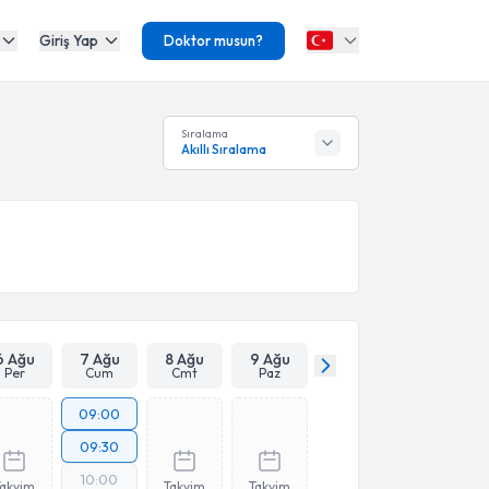
Giriş Yap
Doktor musun?
Sıralama
Akıllı Sıralama
6 Ağu
7 Ağu
8 Ağu
9 Ağu
Per
Cum
Cmt
Paz
09:00
09:30
10:00
Takvim
Takvim
Takvim