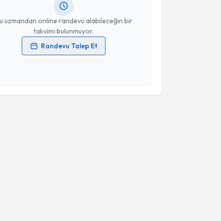
resiniz
u uzmandan online randevu alabileceğin bir
takvimi bulunmuyor.
Randevu Talep Et
 verilerimin işlenmesine ilişkin
Aydınlatma Metni
'ni
 ve kişisel verilerimin belirtilen kapsamda
esini kabul ediyorum.
Takvim Talebini Gönder