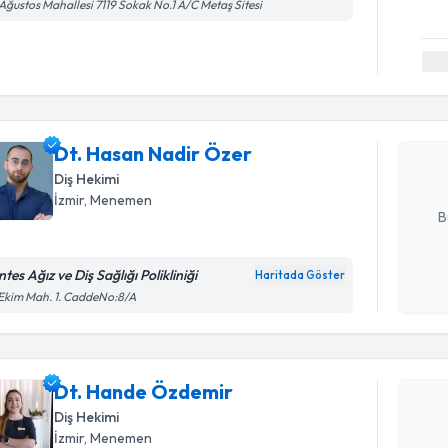
Ağustos Mahallesi 7119 Sokak No.1 A/C Metaş Sitesi
Randevu T
Dt. Hasan
Size bu uzm
Dt. Hasan Nadir Özer
hazırlandığ
Diş Hekimi
E-posta Ad
İzmir
, Menemen
B
tes Ağız ve Diş Sağlığı Polikliniği
Haritada Göster
Kişisel
Ekim Mah. 1. CaddeNo:8/A
okudum
Randevu T
işlenm
Dt. Hand
Dt. Hande Özdemir
bu uzmandan
Diş Hekimi
posta ile bi
İzmir
, Menemen