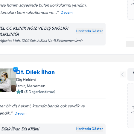
ka
nsu hanım sayesinde bütün korkularımı yendim.
lamaları beni rahatlaması ve...
Devamı
EL CC KLİNİK AĞIZ VE DİŞ SAĞLIĞI
Haritada Göster
LİKLİNİĞİ
Ağustos Mah. 7202 Sok. A Blok No:11 B Menemen İzmir
Dt. Dilek İlhan
Diş Hekimi
İzmir
, Menemen
5
(
3
Değerlendirme)
er bir diş hekimi, kızımda bende çok sevdik ve
ka
endik.
Devamı
 Dilek İlhan Diş Kliğini
Haritada Göster