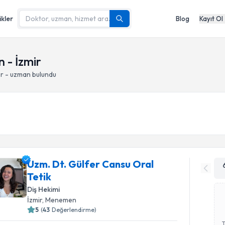
ikler
Blog
Kayıt Ol
 - İzmir
or - uzman bulundu
Uzm. Dt. Gülfer Cansu Oral
Tetik
Diş Hekimi
İzmir
, Menemen
5
(
43
Değerlendirme)