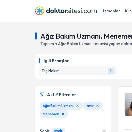
Uzmanlar
Klin
Ağız Bakım Uzmanı, Menemen
Toplam
4
Ağız Bakım Uzmanı
tedavisi yapan dokt
İlgili Branşlar
Diş Hekimi
4
Aktif Filtreler
Ağız Bakım Uzmanı
İzmir
Menemen
Şehir
İzmir