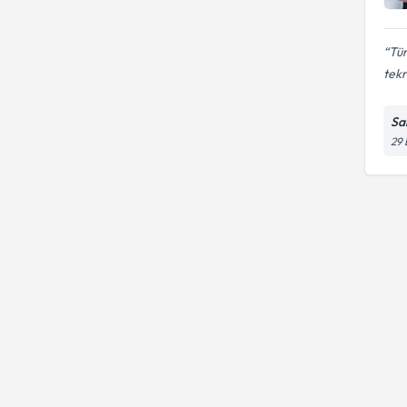
Tü
tekr
San
29 