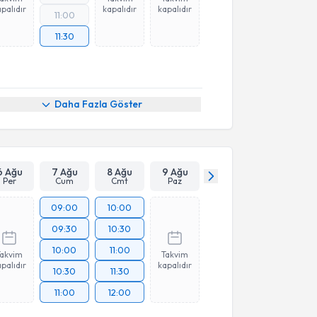
palıdır
kapalıdır
kapalıdır
11:00
11:30
Daha Fazla Göster
6 Ağu
7 Ağu
8 Ağu
9 Ağu
Per
Cum
Cmt
Paz
09:00
10:00
09:30
10:30
10:00
11:00
Takvim
Takvim
palıdır
kapalıdır
10:30
11:30
11:00
12:00