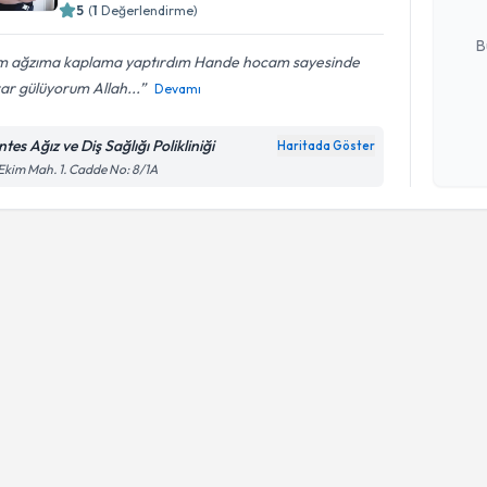
5
(
1
Değerlendirme)
E-posta Ad
B
m ağzıma kaplama yaptırdım Hande hocam sayesinde
ar gülüyorum Allah...
Devamı
Kişisel
okudum
tes Ağız ve Diş Sağlığı Polikliniği
Haritada Göster
işlenm
Ekim Mah. 1. Cadde No: 8/1A