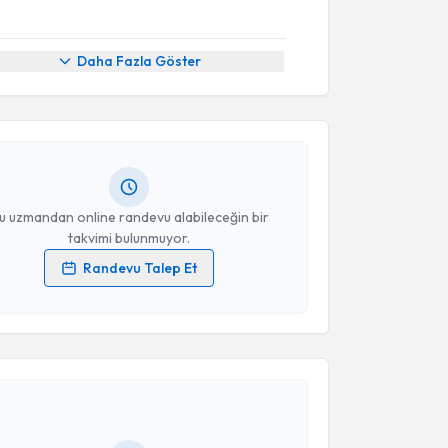
akvimi Talebi
Daha Fazla Göster
 Nadir Özer
için randevu takvimi talebi oluşturun.
andan randevu almanız için bir takvim
ında e-posta ile bilgilendireceğiz.
resiniz
u uzmandan online randevu alabileceğin bir
takvimi bulunmuyor.
Randevu Talep Et
 verilerimin işlenmesine ilişkin
Aydınlatma Metni
'ni
 ve kişisel verilerimin belirtilen kapsamda
akvimi Talebi
esini kabul ediyorum.
e Özdemir
için randevu takvimi talebi oluşturun. Size
Takvim Talebini Gönder
 randevu almanız için bir takvim hazırlandığında e-
lgilendireceğiz.