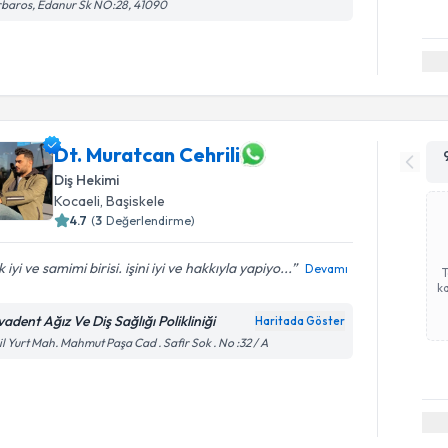
baros, Edanur Sk NO:28, 41090
Dt. Muratcan Cehrili
Diş Hekimi
Kocaeli
, Başiskele
4.7
(
3
Değerlendirme)
 iyi ve samimi birisi. işini iyi ve hakkıyla yapiyo...
Devamı
ka
adent Ağız Ve Diş Sağlığı Polikliniği
Haritada Göster
il Yurt Mah. Mahmut Paşa Cad . Safir Sok . No :32 / A
Randevu T