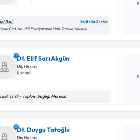
B
lal BAL
Randevu T
Haritada Göster
Kişisel
asyon Cad. No:488 Fevziçakmak Mah. Darıca, Kocaeli
okudum
işlenm
Dt. Elif S
bu uzmandan
posta ile bi
Dt. Elif Sarı Akgün
Diş Hekimi
E-posta Ad
Kocaeli
B
caeli Thsk - Toplum Sağlığı Merkezi
Randevu T
Kişisel
okudum
işlenm
Dt. Duygu
uzmandan ra
Dt. Duygu Tatoğlu
posta ile bi
Diş Hekimi