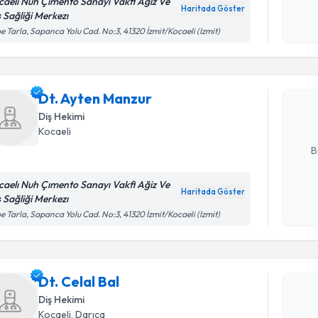
caelı Nuh Çımento Sanayı Vakfi Ağiz Ve
okudum
Haritada Göster
ş Sağliği Merkezı
işlenm
Randevu T
e Tarla, Sapanca Yolu Cad. No:3, 41320 İzmit/Kocaeli (Izmit)
Dt. Ayten
uzmandan ra
Dt. Ayten Manzur
posta ile bi
Diş Hekimi
Kocaeli
E-posta Ad
B
caelı Nuh Çımento Sanayı Vakfi Ağiz Ve
Haritada Göster
ş Sağliği Merkezı
Kişisel
Randevu T
e Tarla, Sapanca Yolu Cad. No:3, 41320 İzmit/Kocaeli (Izmit)
okudum
işlenm
Dt. Celal 
uzmandan ra
Dt. Celal Bal
posta ile bi
Diş Hekimi
E-posta Ad
Kocaeli
, Darıca