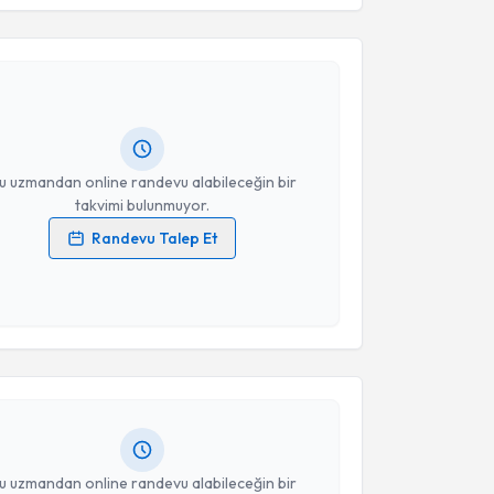
Ay
için randevu takvimi talebi oluşturun. Size bu
ndevu almanız için bir takvim hazırlandığında e-
lgilendireceğiz.
resiniz
u uzmandan online randevu alabileceğin bir
takvimi bulunmuyor.
Randevu Talep Et
 verilerimin işlenmesine ilişkin
Aydınlatma Metni
'ni
 ve kişisel verilerimin belirtilen kapsamda
akvimi Talebi
esini kabul ediyorum.
 Yasin Bayram
için randevu takvimi talebi oluşturun.
Takvim Talebini Gönder
andan randevu almanız için bir takvim
ında e-posta ile bilgilendireceğiz.
resiniz
u uzmandan online randevu alabileceğin bir