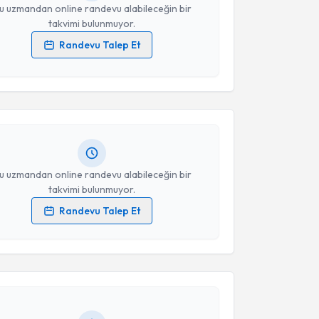
u uzmandan online randevu alabileceğin bir
takvimi bulunmuyor.
Randevu Talep Et
akvimi Talebi
 verilerimin işlenmesine ilişkin
Aydınlatma Metni
'ni
 ve kişisel verilerimin belirtilen kapsamda
esini kabul ediyorum.
arı Akgün
için randevu takvimi talebi oluşturun. Size
 randevu almanız için bir takvim hazırlandığında e-
lgilendireceğiz.
Takvim Talebini Gönder
resiniz
u uzmandan online randevu alabileceğin bir
takvimi bulunmuyor.
Randevu Talep Et
akvimi Talebi
 verilerimin işlenmesine ilişkin
Aydınlatma Metni
'ni
 ve kişisel verilerimin belirtilen kapsamda
esini kabul ediyorum.
 Tatoğlu
için randevu takvimi talebi oluşturun. Size bu
ndevu almanız için bir takvim hazırlandığında e-
Takvim Talebini Gönder
lgilendireceğiz.