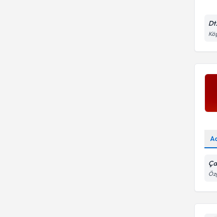
Dt
Köş
A
Çay
Özg