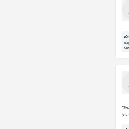
Ko
Kay
Kar
Em
iyi 