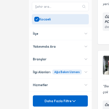
yeri
ÖZ
Kocaeli
PO
Orh
İlçe
Yakınımda Ara
Branşlar
Konumuma yakın uzmanları
Gebze
göster
İzmit
İlgi Alanları
Ağız Bakım Uzmanı
Başiskele
Hizmetler
Bek
Diş Hekimi
Çayırova
çok 
Mezuniyet
Ağız Bakım Uzmanı
Daha Fazla Filtre
Darıca
Öze