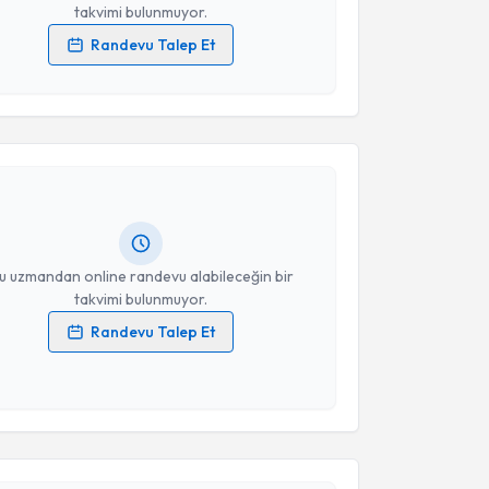
takvimi bulunmuyor.
Randevu Talep Et
 verilerimin işlenmesine ilişkin
Aydınlatma Metni
'ni
akvimi Talebi
 ve kişisel verilerimin belirtilen kapsamda
esini kabul ediyorum.
 Arslan
için randevu takvimi talebi oluşturun. Size bu
Takvim Talebini Gönder
ndevu almanız için bir takvim hazırlandığında e-
lgilendireceğiz.
resiniz
u uzmandan online randevu alabileceğin bir
takvimi bulunmuyor.
Randevu Talep Et
 verilerimin işlenmesine ilişkin
Aydınlatma Metni
'ni
 ve kişisel verilerimin belirtilen kapsamda
akvimi Talebi
esini kabul ediyorum.
Şişmanlar Etkin
için randevu takvimi talebi
Takvim Talebini Gönder
Size bu uzmandan randevu almanız için bir takvim