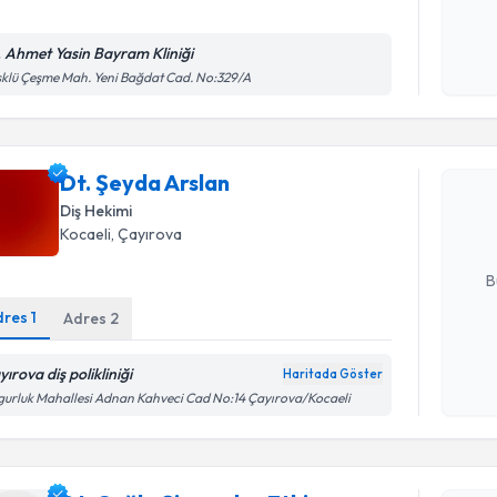
. Ahmet Yasin Bayram Kliniği
Kişisel
klü Çeşme Mah. Yeni Bağdat Cad. No:329/A
Randevu T
okudum
işlenm
Dt. Şeyda
Dt. Şeyda Arslan
uzmandan ra
posta ile bi
Diş Hekimi
Kocaeli
, Çayırova
E-posta Ad
B
dres
1
Adres
2
Kişisel
ırova diş polikliniği
Haritada Göster
okudum
Randevu T
urluk Mahallesi Adnan Kahveci Cad No:14 Çayırova/Kocaeli
işlenm
Dt. Çağla 
oluşturun. 