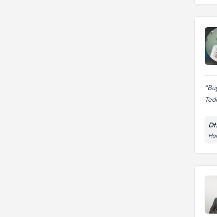
Büş
Teda
Dt
Hac