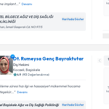
ka
ne implant...
Devamı
EL BİLGECE AĞIZ VE DİŞ SAĞLIĞI
Haritada Göster
LİKLİNİĞİ
an, İsmail Gaspıralı Cd. NO:97/5
Dt. Rumeysa Genç Bayraktutar
Diş Hekimi
Kocaeli
, Başiskele
4.9
(
93
Değerlendirme)
leme süresi hızı ilgi ve hassasiyet mükemmel hocama
ka
teşekür...
Devamı
l Başiskele Ağız ve Diş Sağlığı Polikliniği
Haritada Göster