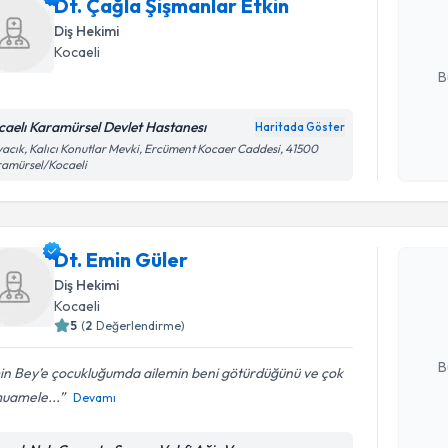
Dt. Çağla Şişmanlar Etkin
hazırlandığ
Diş Hekimi
E-posta Ad
Kocaeli
B
caelı Karamürsel Devlet Hastanesı
Haritada Göster
Kişisel
acık, Kalıcı Konutlar Mevki, Ercüment Kocaer Caddesi, 41500
amürsel/Kocaeli
okudum
işlenm
Randevu T
Dt. Emin Güler
Dt. Emin 
uzmandan ra
Diş Hekimi
posta ile bi
Kocaeli
5
(
2
Değerlendirme)
E-posta Ad
B
in Bey’e çocukluğumda ailemin beni götürdüğünü ve çok
muamele...
Devamı
Kişisel