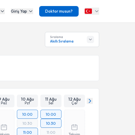
Giriş Yap
Doktor musun?
Sıralama
Akıllı Sıralama
9 Ağu
10 Ağu
11 Ağu
12 Ağu
Paz
Pzt
Sal
Çar
10:00
10:00
10:30
10:30
11:00
11:00
Takvim
Takvim