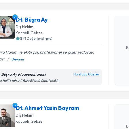
Dt. Büşra 
Dt. Büşra Ay
uzmandan ra
Diş Hekimi
posta ile bi
Kocaeli
, Gebze
5
(
1
Değerlendirme)
E-posta Ad
B
ra Hanım ve ekibi çok profesyonel ve güler yüzlüydü.
vi...
Devamı
Kişisel
okudum
. Büşra Ay Muayenehanesi
Haritada Göster
Randevu T
işlenm
ı Halil Mah. Ali Rıza Efendi Cad. No:6A
Dt. Ahmet
Size bu uzm
Dt. Ahmet Yasin Bayram
hazırlandığ
Diş Hekimi
E-posta Ad
Kocaeli
, Gebze
B