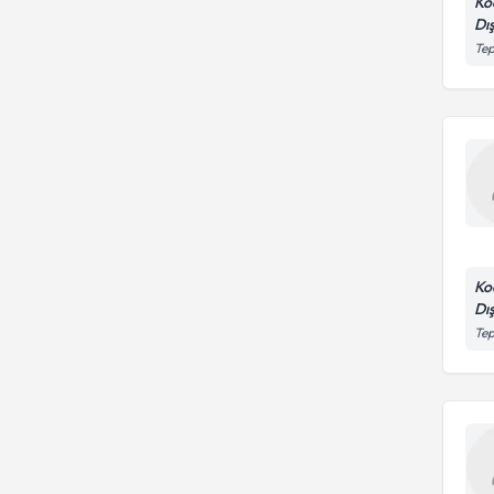
Ko
Dı
Tep
Ko
Dı
Tep