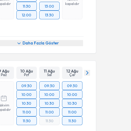
palıdır
kapalıdır
11:30
13:00
12:00
13:30
Daha Fazla Göster
9 Ağu
10 Ağu
11 Ağu
12 Ağu
Paz
Pzt
Sal
Çar
09:30
09:30
09:30
10:00
10:00
10:00
10:30
10:30
10:30
Takvim
palıdır
11:00
11:00
11:00
11:30
11:30
11:30