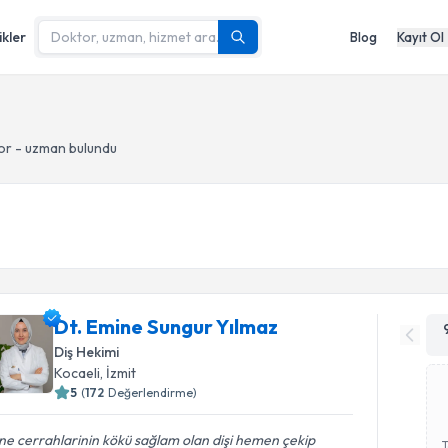
ikler
Blog
Kayıt Ol
or - uzman bulundu
Dt. Emine Sungur Yılmaz
Diş Hekimi
Kocaeli
, İzmit
5
(
172
Değerlendirme)
e cerrahlarinin kökü sağlam olan dişi hemen çekip