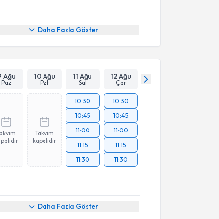
Daha Fazla Göster
9 Ağu
10 Ağu
11 Ağu
12 Ağu
Paz
Pzt
Sal
Çar
10:30
10:30
10:45
10:45
11:00
11:00
Takvim
Takvim
palıdır
kapalıdır
11:15
11:15
11:30
11:30
Daha Fazla Göster
akvimi Talebi