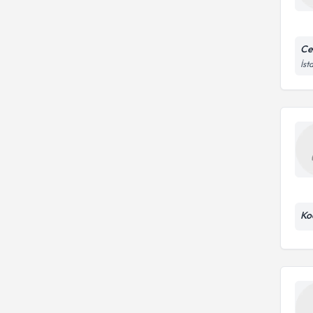
Ce
İst
Ko