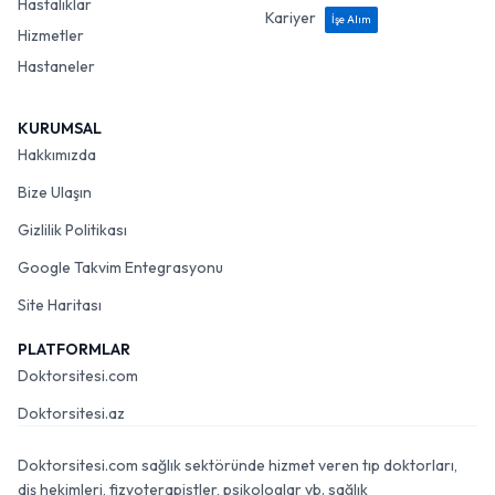
Hastalıklar
Kariyer
İşe Alım
Hizmetler
Hastaneler
KURUMSAL
Hakkımızda
Bize Ulaşın
Gizlilik Politikası
Google Takvim Entegrasyonu
Site Haritası
PLATFORMLAR
Doktorsitesi.com
Doktorsitesi.az
Doktorsitesi.com sağlık sektöründe hizmet veren tıp doktorları,
diş hekimleri, fizyoterapistler, psikologlar vb. sağlık