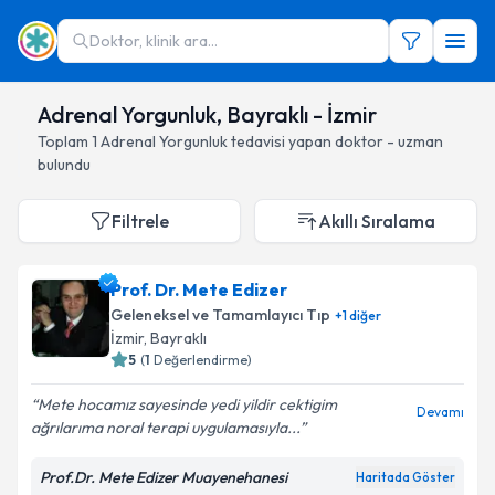
Doktor, klinik ara...
Adrenal Yorgunluk, Bayraklı - İzmir
Toplam
1
Adrenal Yorgunluk
tedavisi yapan doktor - uzman
bulundu
Filtrele
Akıllı Sıralama
Prof. Dr. Mete Edizer
Geleneksel ve Tamamlayıcı Tıp
+
1
diğer
İzmir
, Bayraklı
5
(
1
Değerlendirme)
Mete hocamız sayesinde yedi yildir cektigim
Devamı
ağrılarıma noral terapi uygulamasıyla...
Prof.Dr. Mete Edizer Muayenehanesi
Haritada Göster