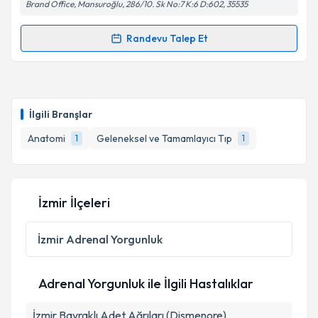
Brand Office, Mansuroğlu, 286/10. Sk No:7 K:6 D:602, 35535
Randevu Talep Et
Randevu Takvimi Talebi
Prof. Dr. Mete Edizer
için randevu takvimi talebi
oluşturun. Size bu uzmandan randevu almanız için bir
İlgili Branşlar
takvim hazırlandığında e-posta ile bilgilendireceğiz.
Anatomi
Geleneksel ve Tamamlayıcı Tıp
1
1
E-posta Adresiniz
İzmir İlçeleri
Kişisel verilerimin işlenmesine ilişkin
Aydınlatma
Metni
'ni okudum ve kişisel verilerimin belirtilen
İzmir
Adrenal Yorgunluk
kapsamda işlenmesini kabul ediyorum.
Adrenal Yorgunluk ile İlgili Hastalıklar
Takvim Talebini Gönder
İzmir Bayraklı Adet Ağrıları (Dismenore)