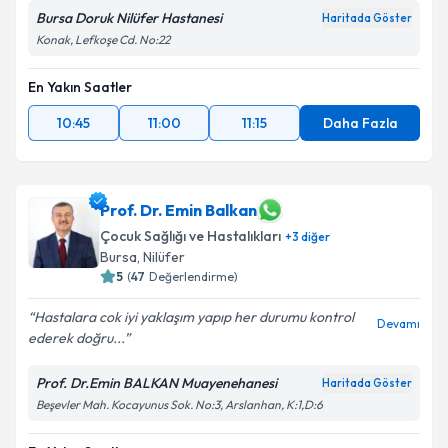
Bursa Doruk Nilüfer Hastanesi
Haritada Göster
Konak, Lefkoşe Cd. No:22
En Yakın Saatler
10:45
11:00
11:15
Daha Fazla
Prof. Dr. Emin Balkan
Çocuk Sağlığı ve Hastalıkları
+
3
diğer
Bursa
, Nilüfer
5
(
47
Değerlendirme)
Hastalara cok iyi yaklaşım yapıp her durumu kontrol
Devamı
ederek doğru...
Prof. Dr.Emin BALKAN Muayenehanesi
Haritada Göster
Beşevler Mah. Kocayunus Sok. No:3, Arslanhan, K:1,D:6