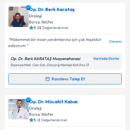
oluşturun. Size bu uzmandan randevu almanız için bir
Op. Dr. Berk Karataş
takvim hazırlandığında e-posta ile bilgilendireceğiz.
Üroloji
E-posta Adresiniz
Bursa
, Nilüfer
5
(
12
Değerlendirme)
Mükemmel bir insan yardımlarınız için çok teşekkür
Devamı
ediyorum
Kişisel verilerimin işlenmesine ilişkin
Aydınlatma
Metni
'ni okudum ve kişisel verilerimin belirtilen
Op. Dr. Berk KARATAŞ Muayenehanesi
Haritada Göster
kapsamda işlenmesini kabul ediyorum.
İhsaniye Mah. Can Sok. Dünya İş Merkezi Kat:3 no 13
Takvim Talebini Gönder
Randevu Talep Et
Randevu Takvimi Talebi
Op. Dr. Berk Karataş
için randevu takvimi talebi
Op. Dr. Mücahit Kabar
oluşturun. Size bu uzmandan randevu almanız için bir
Üroloji
takvim hazırlandığında e-posta ile bilgilendireceğiz.
Bursa
, Nilüfer
5
(
2
Değerlendirme)
E-posta Adresiniz