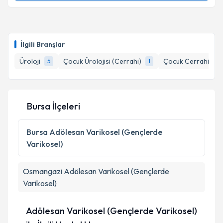
kapsamda işlenmesini kabul ediyorum.
Prof. Dr. Onur Kaygısız
için randevu takvimi talebi
Takvim Talebini Gönder
oluşturun. Size bu uzmandan randevu almanız için bir
İlgili Branşlar
takvim hazırlandığında e-posta ile bilgilendireceğiz.
Üroloji
Çocuk Ürolojisi (Cerrahi)
Çocuk Cerrahisi
5
1
1
E-posta Adresiniz
Bursa İlçeleri
Kişisel verilerimin işlenmesine ilişkin
Aydınlatma
Metni
'ni okudum ve kişisel verilerimin belirtilen
Bursa
Adölesan Varikosel (Gençlerde
kapsamda işlenmesini kabul ediyorum.
Varikosel)
Takvim Talebini Gönder
Osmangazi
Adölesan Varikosel (Gençlerde
Varikosel)
Adölesan Varikosel (Gençlerde Varikosel)