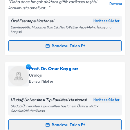
Daha önce bir çok doktora gittik varikosel teşhisi
Devamı
konulmuştu ameliyat...
Özel Esentepe Hastanesi
Haritada Göster
Kişisel verilerimin işlenmesine ilişkin
Aydınlatma
Esentepe Mh. Mudanya Yolu Cd. No: 169 (Esentepe Metro İstasyonu
Metni
'ni okudum ve kişisel verilerimin belirtilen
Karşısı)
kapsamda işlenmesini kabul ediyorum.
Randevu Talep Et
Randevu Takvimi Talebi
Takvim Talebini Gönder
Op. Dr. Mücahit Kabar
için randevu takvimi talebi
Prof. Dr. Onur Kaygısız
oluşturun. Size bu uzmandan randevu almanız için bir
Üroloji
takvim hazırlandığında e-posta ile bilgilendireceğiz.
Bursa
, Nilüfer
E-posta Adresiniz
Uludağ Üniversitesi Tıp Fakültesi Hastanesi
Haritada Göster
Uludağ Üniversitesi Tıp Fakültesi Hastanesi, Özlüce, 16059
Görükle/Nilüfer/Bursa
Kişisel verilerimin işlenmesine ilişkin
Aydınlatma
Randevu Talep Et
Metni
'ni okudum ve kişisel verilerimin belirtilen
Randevu Takvimi Talebi