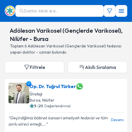
Doktor, klinik ara...
Adölesan Varikosel (Gençlerde Varikosel),
Nilüfer - Bursa
Toplam
6
Adölesan Varikosel (Gençlerde Varikosel)
tedavisi
yapan doktor - uzman bulundu
Filtrele
Akıllı Sıralama
Op. Dr. Tuğrul Türker
Üroloji
Bursa
, Nilüfer
5
(
20
Değerlendirme)
Geçirdiğimiz böbrek kanseri ameliyatı tedavisi ve tüm
Devamı
zorlu süreci emeği,...