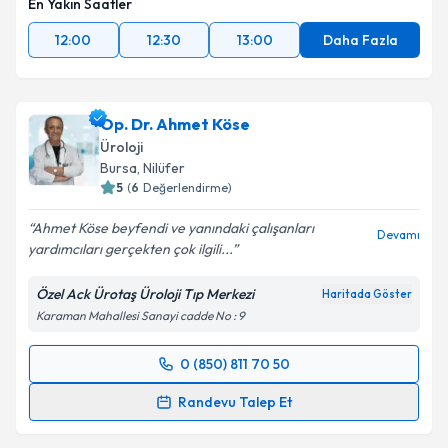
En Yakın Saatler
12:00
12:30
13:00
Daha Fazla
Op. Dr. Ahmet Köse
Üroloji
Bursa
, Nilüfer
5
(
6
Değerlendirme)
Ahmet Köse beyfendi ve yanındaki çalışanları
Devamı
yardımcıları gerçekten çok ilgili...
Özel Ack Ürotaş Üroloji Tıp Merkezi
Haritada Göster
Karaman Mahallesi Sanayi cadde No : 9
0 (850) 811 70 50
Randevu Takvimi Talebi
Randevu Talep Et
Op. Dr. Ahmet Köse
için randevu takvimi talebi