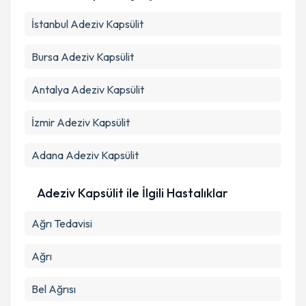
kapsamda işlenmesini kabul ediyorum.
İstanbul
Adeziv Kapsülit
Takvim Talebini Gönder
Bursa
Adeziv Kapsülit
Antalya
Adeziv Kapsülit
İzmir
Adeziv Kapsülit
Adana
Adeziv Kapsülit
Adeziv Kapsülit ile İlgili Hastalıklar
Ağrı Tedavisi
Ağrı
Bel Ağrısı