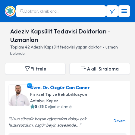
Doktor, klinik ara...
Adeziv Kapsülit Tedavisi Doktorları -
Uzmanları
Toplam
42
Adeziv Kapsülit
tedavisi yapan doktor - uzman
bulundu.
Filtrele
Akıllı Sıralama
Uzm. Dr. Özgür Can Caner
Fiziksel Tıp ve Rehabilitasyon
Antalya
,
Kepez
5
(
35
Değerlendirme)
Uzun süredir boyun ağrısından dolayı çok
Devamı
huzursuzdum, özgür beyin sayesinde...