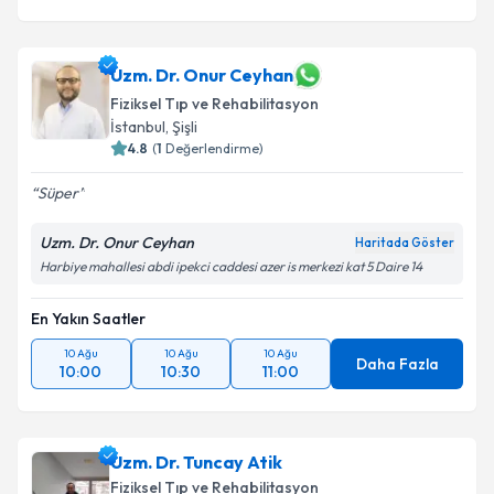
Uzm. Dr. Onur Ceyhan
Fiziksel Tıp ve Rehabilitasyon
İstanbul
,
Şişli
4.8
(
1
Değerlendirme)
Süper
Uzm. Dr. Onur Ceyhan
Haritada Göster
Harbiye mahallesi abdi ipekci caddesi azer is merkezi kat 5 Daire 14
En Yakın Saatler
10 Ağu
10 Ağu
10 Ağu
Daha Fazla
10:00
10:30
11:00
Uzm. Dr. Tuncay Atik
Fiziksel Tıp ve Rehabilitasyon