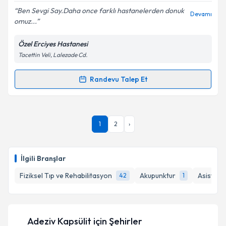
E-posta Adresiniz
Ben Sevgi Say.Daha once farklı hastanelerden donuk
Devamı
omuz...
Özel Erciyes Hastanesi
Tacettin Veli, Lalezade Cd.
Kişisel verilerimin işlenmesine ilişkin
Aydınlatma
Metni
'ni okudum ve kişisel verilerimin belirtilen
kapsamda işlenmesini kabul ediyorum.
Randevu Talep Et
Randevu Takvimi Talebi
Takvim Talebini Gönder
Uzm. Dr. Zuhal Güldeste
için randevu takvimi talebi
1
2
›
oluşturun. Size bu uzmandan randevu almanız için bir
takvim hazırlandığında e-posta ile bilgilendireceğiz.
E-posta Adresiniz
İlgili Branşlar
Fiziksel Tıp ve Rehabilitasyon
Akupunktur
Asistan
42
1
Kişisel verilerimin işlenmesine ilişkin
Aydınlatma
Metni
'ni okudum ve kişisel verilerimin belirtilen
Adeziv Kapsülit
için Şehirler