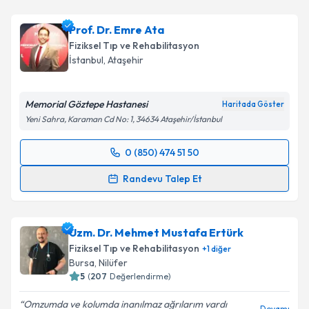
Prof. Dr. Emre Ata
Fiziksel Tıp ve Rehabilitasyon
İstanbul
,
Ataşehir
Memorial Göztepe Hastanesi
Haritada Göster
Yeni Sahra, Karaman Cd No: 1, 34634 Ataşehir/İstanbul
0 (850) 474 51 50
Randevu Takvimi Talebi
Randevu Talep Et
Prof. Dr. Emre Ata
için randevu takvimi talebi
oluşturun. Size bu uzmandan randevu almanız için bir
Uzm. Dr. Mehmet Mustafa Ertürk
takvim hazırlandığında e-posta ile bilgilendireceğiz.
Fiziksel Tıp ve Rehabilitasyon
+
1
diğer
E-posta Adresiniz
Bursa
,
Nilüfer
5
(
207
Değerlendirme)
Omzumda ve kolumda inanılmaz ağrılarım vardı
Devamı