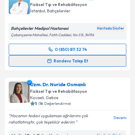
Fiziksel Tıp ve Rehabilitasyon
E-posta Adresiniz
İstanbul
,
Bahçelievler
Bahçelievler Medipol Hastanesi
Haritada Göster
Çobançesme Mahallesi, Fatih Caddesi, No:1/8, 34196
Kişisel verilerimin işlenmesine ilişkin
Aydınlatma
Metni
'ni okudum ve kişisel verilerimin belirtilen
0 (850) 811 32 74
kapsamda işlenmesini kabul ediyorum.
Randevu Takvimi Talebi
Randevu Talep Et
Takvim Talebini Gönder
Doç. Dr. Hamza Sucuoğlu
için randevu takvimi talebi
oluşturun. Size bu uzmandan randevu almanız için bir
Uzm. Dr. Nuride Osmanlı
takvim hazırlandığında e-posta ile bilgilendireceğiz.
Fiziksel Tıp ve Rehabilitasyon
E-posta Adresiniz
Kocaeli
,
Gebze
5
(
16
Değerlendirme)
Hocamın tedavi uygulaması ağrılarımı çok
Devamı
rahatlatmıştır, çok teşekkür ederim ️
Kişisel verilerimin işlenmesine ilişkin
Aydınlatma
Metni
'ni okudum ve kişisel verilerimin belirtilen