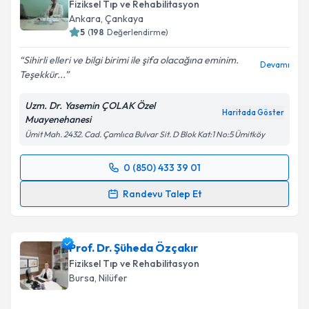
Fiziksel Tıp ve Rehabilitasyon
Ankara
,
Çankaya
5
(
198
Değerlendirme)
Sihirli elleri ve bilgi birimi ile şifa olacağına eminim.
Devamı
Teşekkür...
Uzm. Dr. Yasemin ÇOLAK Özel
Haritada Göster
Muayenehanesi
Ümit Mah. 2432. Cad. Çamlıca Bulvar Sit. D Blok Kat:1 No:5 Ümitköy
0 (850) 433 39 01
Randevu Takvimi Talebi
Randevu Talep Et
Uzm. Dr. Yasemin Çolak
için randevu takvimi talebi
oluşturun. Size bu uzmandan randevu almanız için bir
Prof. Dr. Şüheda Özçakır
takvim hazırlandığında e-posta ile bilgilendireceğiz.
Fiziksel Tıp ve Rehabilitasyon
E-posta Adresiniz
Bursa
,
Nilüfer