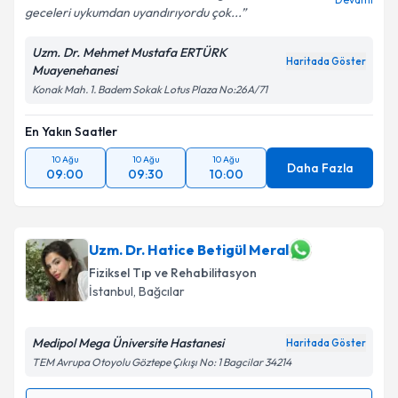
geceleri uykumdan uyandırıyordu çok...
Kişisel verilerimin işlenmesine ilişkin
Aydınlatma
Metni
'ni okudum ve kişisel verilerimin belirtilen
Uzm. Dr. Mehmet Mustafa ERTÜRK
kapsamda işlenmesini kabul ediyorum.
Haritada Göster
Muayenehanesi
Konak Mah. 1. Badem Sokak Lotus Plaza No:26A/71
Takvim Talebini Gönder
En Yakın Saatler
10 Ağu
10 Ağu
10 Ağu
Daha Fazla
09:00
09:30
10:00
Uzm. Dr. Hatice Betigül Meral
Fiziksel Tıp ve Rehabilitasyon
İstanbul
,
Bağcılar
Medipol Mega Üniversite Hastanesi
Haritada Göster
TEM Avrupa Otoyolu Göztepe Çıkışı No: 1 Bagcilar 34214