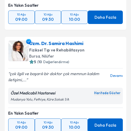
En Yakın Saatler
10 Ağu
10 Ağu
10 Ağu
Daha Fazla
09:00
09:30
10:00
Uzm. Dr. Samira Hashimi
Fiziksel Tıp ve Rehabilitasyon
Bursa
,
Nilüfer
5
(
10
Değerlendirme)
çok ilgili ve başarılı bir doktor çok memnun kaldım
Devamı
iletişimi,...
Özel Medicabil Hastanesi
Haritada Göster
Mudanya Yolu, Fethiye, Küre Sokak 1/A
En Yakın Saatler
10 Ağu
10 Ağu
10 Ağu
Daha Fazla
09:00
09:30
10:00