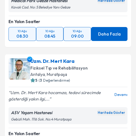
Medical Park Gebze Hastanesi
Haritada Göster
kapsamda işlenmesini kabul ediyorum.
Kavak Cad. No: 5 Belediye Yanı Gebze
En Yakın Saatler
Takvim Talebini Gönder
10 Ağu
10 Ağu
10 Ağu
Daha Fazla
08:30
08:45
09:00
Uzm. Dr. Mert Kara
Fiziksel Tıp ve Rehabilitasyon
Antalya
,
Muratpaşa
5
(
3
Değerlendirme)
Uzm. Dr. Mert Kara hocamıza, tedavi sürecimde
Devamı
gösterdiği yakın ilgi,...
ASV Yaşam Hastanesi
Haritada Göster
Gebizli Mah. 1116 Sok. No:4 Muratpaşa
En Yakın Saatler