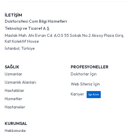
İLETİŞİM
Doktorsitesi Com Bilgi Hizmetleri
Teknoloji ve Ticaret A.Ş.
Maslak Mah. Ahi Evran Cd. A.O.S 55 Sokak No:2 Aksoy Plaza Giriş
Kat Kolektif House
İstanbul, Türkiye
SAĞLIK
PROFESYONELLER
Uzmanlar
Doktorlar İçin
Uzmanlık Alanları
Web Siteniz İçin
Hastalıklar
Kariyer
İşe Alım
Hizmetler
Hastaneler
KURUMSAL
Hakkımızda