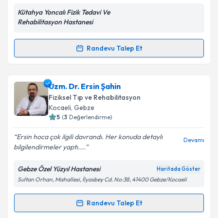
Kütahya Yoncalı Fizik Tedavi Ve
Rehabilitasyon Hastanesi
Kişisel verilerimin işlenmesine ilişkin
Aydınlatma
Metni
'ni okudum ve kişisel verilerimin belirtilen
kapsamda işlenmesini kabul ediyorum.
Randevu Talep Et
Randevu Takvimi Talebi
Takvim Talebini Gönder
Uzm. Dr. Neslihan Yağmur Göz
için randevu takvimi
Uzm. Dr. Ersin Şahin
talebi oluşturun. Size bu uzmandan randevu almanız
Fiziksel Tıp ve Rehabilitasyon
için bir takvim hazırlandığında e-posta ile
Kocaeli
,
Gebze
bilgilendireceğiz.
5
(
3
Değerlendirme)
E-posta Adresiniz
Ersin hoca çok ilgili davrandı. Her konuda detaylı
Devamı
bilgilendirmeler yaptı....
Gebze Özel Yüzyıl Hastanesi
Haritada Göster
Sultan Orhan, Mahallesi, İlyasbey Cd. No:38, 41400 Gebze/Kocaeli
Kişisel verilerimin işlenmesine ilişkin
Aydınlatma
Metni
'ni okudum ve kişisel verilerimin belirtilen
kapsamda işlenmesini kabul ediyorum.
Randevu Talep Et
Randevu Takvimi Talebi