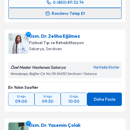
0 (850) 811 32 74
Randevu Takvimi Talebi
Randevu Talep Et
Uzm. Dr. Hatice Betigül Meral
için randevu takvimi
talebi oluşturun. Size bu uzmandan randevu almanız
Uzm. Dr. Zeliha Eğilmez
için bir takvim hazırlandığında e-posta ile
bilgilendireceğiz.
Fiziksel Tıp ve Rehabilitasyon
Sakarya
,
Serdivan
E-posta Adresiniz
Özel Medar Hastanesi Sakarya
Haritada Göster
Kemalpaşa, Bağlar Cd. No:116 54050 Serdivan / Sakarya
Kişisel verilerimin işlenmesine ilişkin
Aydınlatma
En Yakın Saatler
Metni
'ni okudum ve kişisel verilerimin belirtilen
kapsamda işlenmesini kabul ediyorum.
10 Ağu
10 Ağu
10 Ağu
Daha Fazla
09:00
09:30
10:00
Takvim Talebini Gönder
Uzm. Dr. Yasemin Çolak