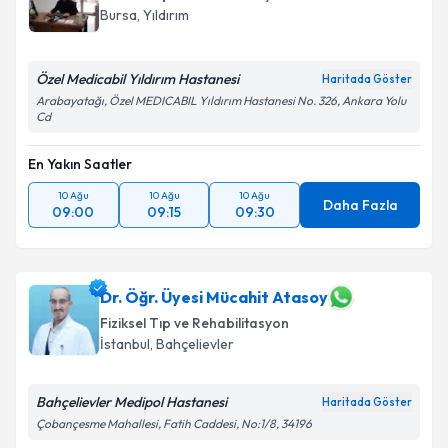
Bursa
,
Yıldırım
Özel Medicabil Yıldırım Hastanesi
Haritada Göster
Arabayatağı, Özel MEDICABIL Yıldırım Hastanesi No. 326, Ankara Yolu
Cd
En Yakın Saatler
10 Ağu
10 Ağu
10 Ağu
Daha Fazla
09:00
09:15
09:30
Dr. Öğr. Üyesi Mücahit Atasoy
Fiziksel Tıp ve Rehabilitasyon
İstanbul
,
Bahçelievler
Bahçelievler Medipol Hastanesi
Haritada Göster
Çobançesme Mahallesi, Fatih Caddesi, No:1/8, 34196