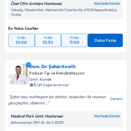
Özel Ofm Antalya Hastanesi
Haritada Göster
Yükseliş, Yükselis Mah. Mehmet Akif Cad No:96, 07025 Kepez/Antalya,
Turkey
En Yakın Saatler
10 Ağu
10 Ağu
10 Ağu
Daha Fazla
10:00
10:30
11:00
Uzm. Dr. Şahin Kıratlı
Fiziksel Tıp ve Rehabilitasyon
İzmir
,
Konak
5
(
21
Değerlendirme)
Şahin bey muhteşem bir doktor, tedavileri ile resmen
Devamı
gençleştim, dizlerim...
Medical Park İzmir Hastanesi
Haritada Göster
Kahramanlar, 1397. Sk. No:1, 35230