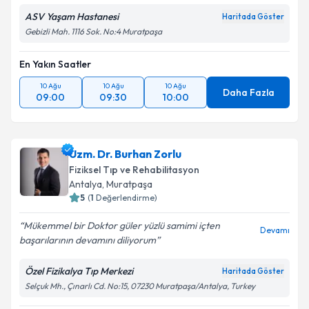
ASV Yaşam Hastanesi
Haritada Göster
Gebizli Mah. 1116 Sok. No:4 Muratpaşa
En Yakın Saatler
10 Ağu
10 Ağu
10 Ağu
Daha Fazla
09:00
09:30
10:00
Uzm. Dr. Burhan Zorlu
Fiziksel Tıp ve Rehabilitasyon
Antalya
,
Muratpaşa
5
(
1
Değerlendirme)
Mükemmel bir Doktor güler yüzlü samimi içten
Devamı
başarılarının devamını diliyorum
Özel Fizikalya Tıp Merkezi
Haritada Göster
Selçuk Mh., Çınarlı Cd. No:15, 07230 Muratpaşa/Antalya, Turkey