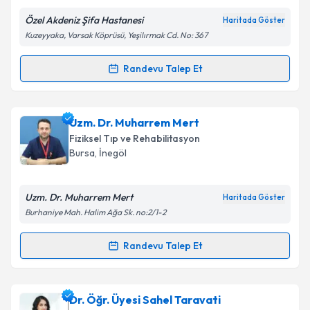
Özel Akdeniz Şifa Hastanesi
Haritada Göster
Takvim Talebini Gönder
Kuzeyyaka, Varsak Köprüsü, Yeşilırmak Cd. No: 367
Randevu Talep Et
Randevu Takvimi Talebi
Uzm. Dr. Bayram Serdar Budak
için randevu
Uzm. Dr. Muharrem Mert
takvimi talebi oluşturun. Size bu uzmandan randevu
Fiziksel Tıp ve Rehabilitasyon
almanız için bir takvim hazırlandığında e-posta ile
Bursa
,
İnegöl
bilgilendireceğiz.
E-posta Adresiniz
Uzm. Dr. Muharrem Mert
Haritada Göster
Burhaniye Mah. Halim Ağa Sk. no:2/1-2
Randevu Talep Et
Randevu Takvimi Talebi
Kişisel verilerimin işlenmesine ilişkin
Aydınlatma
Metni
'ni okudum ve kişisel verilerimin belirtilen
kapsamda işlenmesini kabul ediyorum.
Uzm. Dr. Muharrem Mert
için randevu takvimi talebi
Dr. Öğr. Üyesi Sahel Taravati