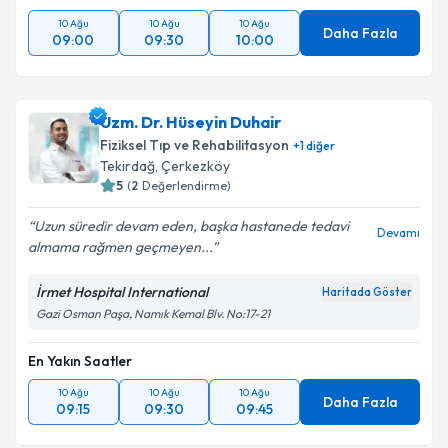
10 Ağu
10 Ağu
10 Ağu
Daha Fazla
09:00
09:30
10:00
Uzm. Dr. Hüseyin Duhair
Fiziksel Tıp ve Rehabilitasyon
+
1
diğer
Tekirdağ
,
Çerkezköy
5
(
2
Değerlendirme)
Uzun süredir devam eden, başka hastanede tedavi
Devamı
almama rağmen geçmeyen...
İrmet Hospital International
Haritada Göster
Gazi Osman Paşa, Namık Kemal Blv. No:17-21
En Yakın Saatler
10 Ağu
10 Ağu
10 Ağu
Daha Fazla
09:15
09:30
09:45