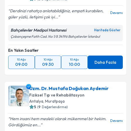
Derdinizi rahatça anlatabildiğiniz, empati kurabilen,
Devamı
güler yüzlü, iletişimi çok iyi...
Bahçelievler Medipol Hastanesi
Haritada Göster
Çobançeşme Fatih Cad. No 1/8 34196 Bahçelievler İstanbul
En Yakın Saatler
10 Ağu
10 Ağu
10 Ağu
Daha Fazla
09:00
09:30
10:00
Uzm. Dr. Mustafa Doğukan Aydemir
Fiziksel Tıp ve Rehabilitasyon
Antalya
,
Muratpaşa
5
(
9
Değerlendirme)
Hem insani hem mesleki olarak mükemmel bir hekim.
Devamı
Gördüğümüz en...