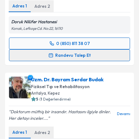
Adres
1
Adres
2
Kişisel verilerimin işlenmesine ilişkin
Aydınlatma
Doruk Nilüfer Hastanesi
Metni
'ni okudum ve kişisel verilerimin belirtilen
kapsamda işlenmesini kabul ediyorum.
Konak, Lefkoşe Cd. No:22, 16110
0 (850) 811 38 07
Randevu Takvimi Talebi
Takvim Talebini Gönder
Randevu Talep Et
Prof. Dr. Şüheda Özçakır
için randevu takvimi talebi
oluşturun. Size bu uzmandan randevu almanız için bir
Uzm. Dr. Bayram Serdar Budak
takvim hazırlandığında e-posta ile bilgilendireceğiz.
Fiziksel Tıp ve Rehabilitasyon
E-posta Adresiniz
Antalya
,
Kepez
5
(
1
Değerlendirme)
Doktorum müthiş bir insandır. Hastasını ilgiyle dinler.
Devamı
Her detayı inceler....
Kişisel verilerimin işlenmesine ilişkin
Aydınlatma
Metni
'ni okudum ve kişisel verilerimin belirtilen
Adres
1
Adres
2
kapsamda işlenmesini kabul ediyorum.