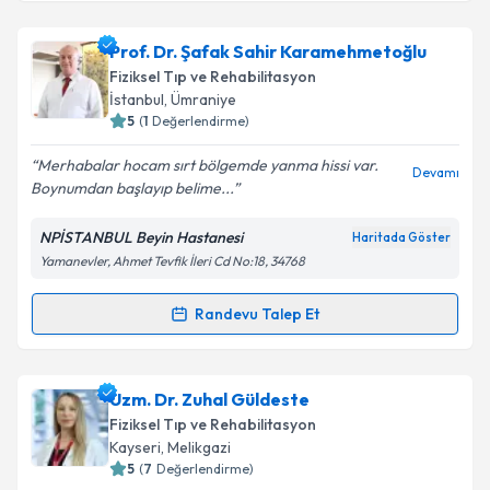
Takvim Talebini Gönder
Uzm. Dr. Ersin Şahin
için randevu takvimi talebi
Prof. Dr. Şafak Sahir Karamehmetoğlu
oluşturun. Size bu uzmandan randevu almanız için bir
Fiziksel Tıp ve Rehabilitasyon
takvim hazırlandığında e-posta ile bilgilendireceğiz.
İstanbul
,
Ümraniye
5
(
1
Değerlendirme)
E-posta Adresiniz
Merhabalar hocam sırt bölgemde yanma hissi var.
Devamı
Boynumdan başlayıp belime...
NPİSTANBUL Beyin Hastanesi
Haritada Göster
Kişisel verilerimin işlenmesine ilişkin
Aydınlatma
Yamanevler, Ahmet Tevfik İleri Cd No:18, 34768
Metni
'ni okudum ve kişisel verilerimin belirtilen
kapsamda işlenmesini kabul ediyorum.
Randevu Talep Et
Randevu Takvimi Talebi
Takvim Talebini Gönder
Prof. Dr. Şafak Sahir Karamehmetoğlu
için
Uzm. Dr. Zuhal Güldeste
randevu takvimi talebi oluşturun. Size bu uzmandan
Fiziksel Tıp ve Rehabilitasyon
randevu almanız için bir takvim hazırlandığında e-
Kayseri
,
Melikgazi
posta ile bilgilendireceğiz.
5
(
7
Değerlendirme)