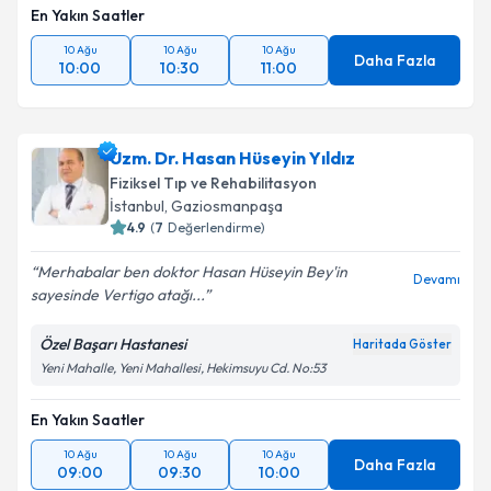
En Yakın Saatler
10 Ağu
10 Ağu
10 Ağu
Daha Fazla
10:00
10:30
11:00
Uzm. Dr. Hasan Hüseyin Yıldız
Fiziksel Tıp ve Rehabilitasyon
İstanbul
,
Gaziosmanpaşa
4.9
(
7
Değerlendirme)
Merhabalar ben doktor Hasan Hüseyin Bey'in
Devamı
sayesinde Vertigo atağı...
Özel Başarı Hastanesi
Haritada Göster
Yeni Mahalle, Yeni Mahallesi, Hekimsuyu Cd. No:53
En Yakın Saatler
10 Ağu
10 Ağu
10 Ağu
Daha Fazla
09:00
09:30
10:00