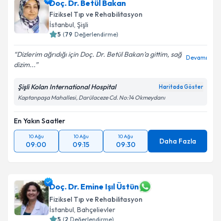
Doç. Dr. Betül Bakan
Fiziksel Tıp ve Rehabilitasyon
İstanbul
,
Şişli
5
(
79
Değerlendirme)
Dizlerim ağrıdığı için Doç. Dr. Betül Bakan’a gittim, sağ
Devamı
dizim...
Şişli Kolan International Hospital
Haritada Göster
Kaptanpaşa Mahallesi, Darülaceze Cd. No:14 Okmeydanı
En Yakın Saatler
10 Ağu
10 Ağu
10 Ağu
Daha Fazla
09:00
09:15
09:30
Doç. Dr. Emine Işıl Üstün
Fiziksel Tıp ve Rehabilitasyon
İstanbul
,
Bahçelievler
5
(
2
Değerlendirme)