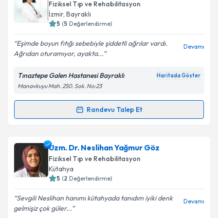
oluşturun. Size bu uzmandan randevu almanız için bir
Fiziksel Tıp ve Rehabilitasyon
takvim hazırlandığında e-posta ile bilgilendireceğiz.
Takvim Talebini Gönder
İzmir
,
Bayraklı
5
(
5
Değerlendirme)
E-posta Adresiniz
Eşimde boyun fıtığı sebebiyle şiddetli ağrılar vardı.
Devamı
Ağrıdan oturamıyor, ayakta...
Tınaztepe Galen Hastanesi Bayraklı
Haritada Göster
Kişisel verilerimin işlenmesine ilişkin
Aydınlatma
Manavkuyu Mah. 250. Sok. No:23
Metni
'ni okudum ve kişisel verilerimin belirtilen
kapsamda işlenmesini kabul ediyorum.
Randevu Talep Et
Randevu Takvimi Talebi
Takvim Talebini Gönder
Dr. Öğr. Üyesi Sahel Taravati
için randevu takvimi
Uzm. Dr. Neslihan Yağmur Göz
talebi oluşturun. Size bu uzmandan randevu almanız
Fiziksel Tıp ve Rehabilitasyon
için bir takvim hazırlandığında e-posta ile
Kütahya
bilgilendireceğiz.
5
(
2
Değerlendirme)
E-posta Adresiniz
Sevgili Neslihan hanımı kütahyada tanıdım iyiki denk
Devamı
gelmişiz çok güler...