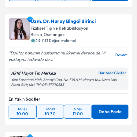
Uzm. Dr. Nuray Bingöl Birinci
Fiziksel Tıp ve Rehabilitasyon
Bursa
,
Osmangazi
4.9
(
131
Değerlendirme)
Doktor hanımın hastasına mükkemel derece de iyi
Devamı
yaklaşımı tedavide de...
Aktif Hayat Tıp Merkezi
Haritada Göster
Yeni Karaman Mah. Sanayi Cad. No:105 H Mudanya Yolu Üzeri Umi
Plaza Giriş Katı Tel: 05451200585
En Yakın Saatler
10 Ağu
10 Ağu
10 Ağu
Daha Fazla
10:00
10:30
11:00