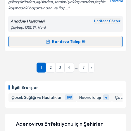
Devamı
güleryüzünden,ilgisinden,samimi yaklaşımından,teşhis
koymadaki başarısından ve ilaç...
Kişisel verilerimin işlenmesine ilişkin
Aydınlatma
Anadolu Hastanesi
Haritada Göster
Metni
'ni okudum ve kişisel verilerimin belirtilen
Çaybaşı, 1352. Sk. No: 8
kapsamda işlenmesini kabul ediyorum.
Randevu Talep Et
Randevu Takvimi Talebi
Takvim Talebini Gönder
Uzm. Dr. Kaan Kadıoğlu
için randevu takvimi talebi
1
2
3
4
...
7
›
oluşturun. Size bu uzmandan randevu almanız için bir
takvim hazırlandığında e-posta ile bilgilendireceğiz.
E-posta Adresiniz
İlgili Branşlar
Çocuk Sağlığı ve Hastalıkları
Neonatoloji
Çocuk İm
198
4
Kişisel verilerimin işlenmesine ilişkin
Aydınlatma
Metni
'ni okudum ve kişisel verilerimin belirtilen
Adenovirus Enfeksiyonu
için Şehirler
kapsamda işlenmesini kabul ediyorum.