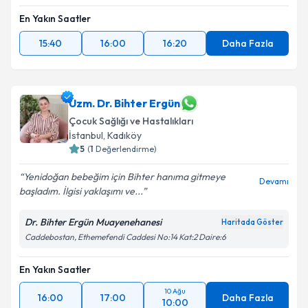
En Yakın Saatler
15:40
16:00
16:20
Daha Fazla
Uzm. Dr. Bihter Ergün
Çocuk Sağlığı ve Hastalıkları
İstanbul
,
Kadıköy
5
(
1
Değerlendirme)
Yenidoğan bebeğim için Bihter hanıma gitmeye
Devamı
başladım. İlgisi yaklaşımı ve...
Dr. Bihter Ergün Muayenehanesi
Haritada Göster
Caddebostan, Ethemefendi Caddesi No:14 Kat:2 Daire:6
En Yakın Saatler
10 Ağu
16:00
17:00
Daha Fazla
10:00