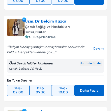
08:00
08:30
09:00
Uzm. Dr. Belçim Hazar
Çocuk Sağlığı ve Hastalıkları
Bursa
,
Nilüfer
5
(
1
Değerlendirme)
Belçim Hocayı yaptığımız araştırmalar sonucunda
Devamı
bulduk Gerçekten kendisi çok...
Özel Doruk Nilüfer Hastanesi
Haritada Göster
Konak, Lefkoşe Cd. No:22
En Yakın Saatler
10 Ağu
10 Ağu
10 Ağu
Daha Fazla
09:00
09:30
10:00