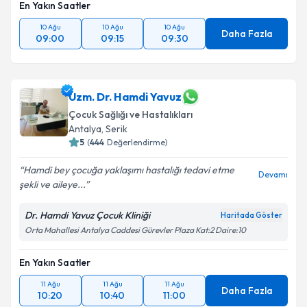
En Yakın Saatler
10 Ağu
10 Ağu
10 Ağu
Daha Fazla
09:00
09:15
09:30
Uzm. Dr. Hamdi Yavuz
Çocuk Sağlığı ve Hastalıkları
Antalya
,
Serik
5
(
444
Değerlendirme)
Hamdi bey çocuğa yaklaşımı hastalığı tedavi etme
Devamı
şekli ve aileye...
Dr. Hamdi Yavuz Çocuk Kliniği
Haritada Göster
Orta Mahallesi Antalya Caddesi Gürevler Plaza Kat:2 Daire:10
En Yakın Saatler
11 Ağu
11 Ağu
11 Ağu
Daha Fazla
10:20
10:40
11:00