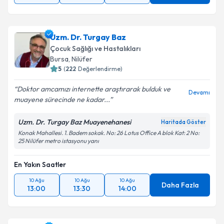
Uzm. Dr. Turgay Baz
Çocuk Sağlığı ve Hastalıkları
Bursa
,
Nilüfer
5
(
222
Değerlendirme)
Doktor amcamızı internette araştırarak bulduk ve
Devamı
muayene sürecinde ne kadar...
Uzm. Dr. Turgay Baz Muayenehanesi
Haritada Göster
Konak Mahallesi. 1. Badem sokak. No: 26 Lotus Office A blok Kat: 2 No:
25 Nilüfer metro istasyonu yanı
En Yakın Saatler
10 Ağu
10 Ağu
10 Ağu
Daha Fazla
13:00
13:30
14:00