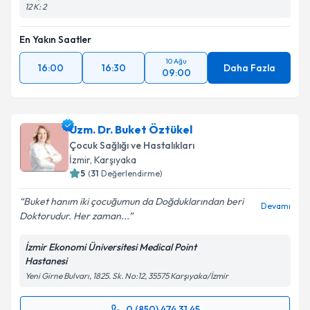
12 K: 2
En Yakın Saatler
10 Ağu
16:00
16:30
Daha Fazla
09:00
Uzm. Dr. Buket Öztükel
Çocuk Sağlığı ve Hastalıkları
İzmir
,
Karşıyaka
5
(
31
Değerlendirme)
Buket hanım iki çocuğumun da Doğduklarından beri
Devamı
Doktorudur. Her zaman...
İzmir Ekonomi Üniversitesi Medical Point
Hastanesi
Yeni Girne Bulvarı, 1825. Sk. No:12, 35575 Karşıyaka/İzmir
0 (850) 474 31 45