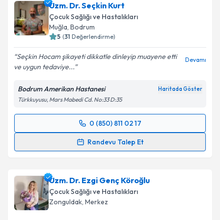
Uzm. Dr. Seçkin Kurt
Çocuk Sağlığı ve Hastalıkları
Muğla
,
Bodrum
5
(
31
Değerlendirme)
Seçkin Hocam şikayeti dikkatle dinleyip muayene etti
Devamı
ve uygun tedaviye...
Bodrum Amerikan Hastanesi
Haritada Göster
Türkkuyusu, Mars Mabedi Cd. No:33 D:35
0 (850) 811 02 17
Randevu Takvimi Talebi
Randevu Talep Et
Uzm. Dr. Seçkin Kurt
için randevu takvimi talebi
oluşturun. Size bu uzmandan randevu almanız için bir
Uzm. Dr. Ezgi Genç Köroğlu
takvim hazırlandığında e-posta ile bilgilendireceğiz.
Çocuk Sağlığı ve Hastalıkları
E-posta Adresiniz
Zonguldak
,
Merkez