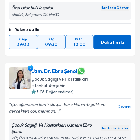
Özel İstanbul Hospital
Haritada Göster
Atatürk, Salıpazarı Cd. No:30
En Yakın Saatler
10 Ağu
10 Ağu
10 Ağu
Daha Fazla
09:00
09:30
10:00
Uzm. Dr. Ebru Şenol
Çocuk Sağlığı ve Hastalıkları
İstanbul
,
Ataşehir
5
(
16
Değerlendirme)
Çocuğumuzun kontrolü için Ebru Hanım’a gittik ve
Devamı
gerçekten çok memnun...
Çocuk Sağlığı Ve Hastalıkları Uzmanı Ebru
Haritada Göster
Şenol
KÜÇÜKBAKKALKÖY MAH MERDİVENKÖY YOLU CAD CZD PLAZA NO