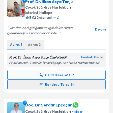
Prof. Dr. İlhan Asya Tanju
Çocuk Sağlığı ve Hastalıkları
İstanbul
,
Maltepe
5
(
12
Değerlendirme)
yılından beri gittiğimiz sevgili doktorumuz
Devamı
gidemediğimiz zamanlar da bile...
Adres
1
Adres
2
Prof. Dr. İlhan Asya Tanju Özel Kliniği
Haritada Göster
Feyzullah Mah. Timur Sk. İsmail Ekşioğlu Apt. No:5A Maltepe İstanbul
0 (850) 474 36 09
Randevu Takvimi Talebi
Randevu Talep Et
Prof. Dr. İlhan Asya Tanju
için randevu takvimi talebi
oluşturun. Size bu uzmandan randevu almanız için bir
takvim hazırlandığında e-posta ile bilgilendireceğiz.
Doç. Dr. Serdar Epçaçan
Çocuk Sağlığı ve Hastalıkları
+
1
diğer