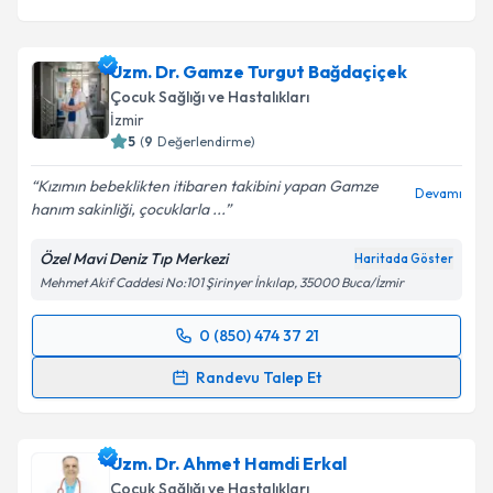
Uzm. Dr. Gamze Turgut Bağdaçiçek
Çocuk Sağlığı ve Hastalıkları
İzmir
5
(
9
Değerlendirme)
Kızımın bebeklikten itibaren takibini yapan Gamze
Devamı
hanım sakinliği, çocuklarla ...
Özel Mavi Deniz Tıp Merkezi
Haritada Göster
Mehmet Akif Caddesi No:101 Şirinyer İnkılap, 35000 Buca/İzmir
0 (850) 474 37 21
Randevu Takvimi Talebi
Randevu Talep Et
Uzm. Dr. Gamze Turgut Bağdaçiçek
için randevu
takvimi talebi oluşturun. Size bu uzmandan randevu
Uzm. Dr. Ahmet Hamdi Erkal
almanız için bir takvim hazırlandığında e-posta ile
bilgilendireceğiz.
Çocuk Sağlığı ve Hastalıkları