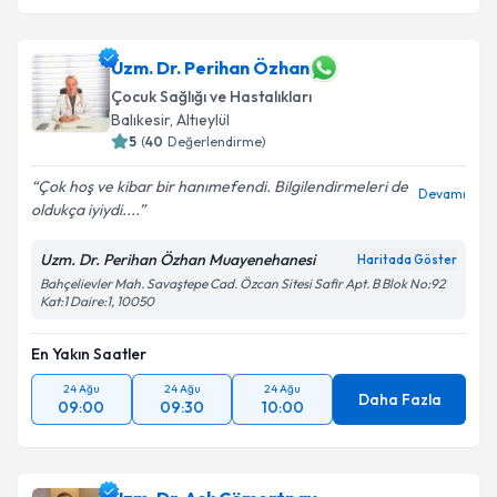
Uzm. Dr. Perihan Özhan
Çocuk Sağlığı ve Hastalıkları
Balıkesir
,
Altıeylül
5
(
40
Değerlendirme)
Çok hoş ve kibar bir hanımefendi. Bilgilendirmeleri de
Devamı
oldukça iyiydi....
Uzm. Dr. Perihan Özhan Muayenehanesi
Haritada Göster
Bahçelievler Mah. Savaştepe Cad. Özcan Sitesi Safir Apt. B Blok No:92
Kat:1 Daire:1, 10050
En Yakın Saatler
24 Ağu
24 Ağu
24 Ağu
Daha Fazla
09:00
09:30
10:00