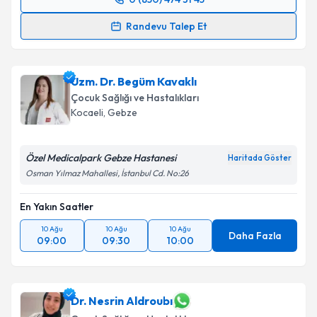
Randevu Takvimi Talebi
Randevu Talep Et
Uzm. Dr. Buket Öztükel
için randevu takvimi talebi
oluşturun. Size bu uzmandan randevu almanız için bir
Uzm. Dr. Begüm Kavaklı
takvim hazırlandığında e-posta ile bilgilendireceğiz.
Çocuk Sağlığı ve Hastalıkları
E-posta Adresiniz
Kocaeli
,
Gebze
Özel Medicalpark Gebze Hastanesi
Haritada Göster
Osman Yılmaz Mahallesi, İstanbul Cd. No:26
Kişisel verilerimin işlenmesine ilişkin
Aydınlatma
Metni
'ni okudum ve kişisel verilerimin belirtilen
En Yakın Saatler
kapsamda işlenmesini kabul ediyorum.
10 Ağu
10 Ağu
10 Ağu
Daha Fazla
09:00
09:30
10:00
Takvim Talebini Gönder
Dr. Nesrin Aldroubı