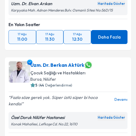
Uzm. Dr. Elvan Arıkan
Haritada Göster
Karşıyaka Mah. Adnan Menderes Bulv. Osmanlı Sitesi No:56D/15
En Yakın Saatler
17 Ağu
17 Ağu
17 Ağu
Daha Fazla
11:00
11:30
12:30
Uzm. Dr. Berkan Aktürk
Çocuk Sağlığı ve Hastalıkları
Bursa
,
Nilüfer
5
(
44
Değerlendirme)
Fazla söze gerek yok. Süper üstü süper bi hoca
Devamı
kendisi
Özel Doruk Nilüfer Hastanesi
Haritada Göster
Konak Mahallesi, Lefkoşe Cd. No:22, 16110