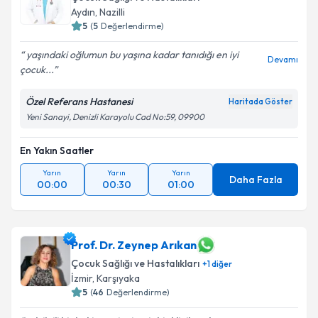
Aydın
,
Nazilli
E-posta Adresiniz
5
(
5
Değerlendirme)
yaşındaki oğlumun bu yaşına kadar tanıdığı en iyi
Devamı
çocuk...
Kişisel verilerimin işlenmesine ilişkin
Aydınlatma
Özel Referans Hastanesi
Haritada Göster
Metni
'ni okudum ve kişisel verilerimin belirtilen
Yeni Sanayi, Denizli Karayolu Cad No:59, 09900
kapsamda işlenmesini kabul ediyorum.
En Yakın Saatler
Takvim Talebini Gönder
Yarın
Yarın
Yarın
Daha Fazla
00:00
00:30
01:00
Prof. Dr. Zeynep Arıkan
Çocuk Sağlığı ve Hastalıkları
+
1
diğer
İzmir
,
Karşıyaka
5
(
46
Değerlendirme)