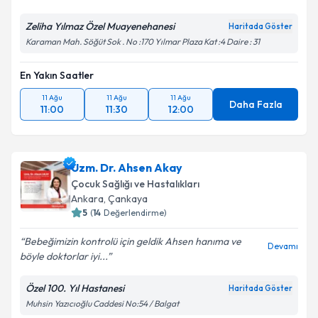
Zeliha Yılmaz Özel Muayenehanesi
Haritada Göster
Karaman Mah. Söğüt Sok . No :170 Yılmar Plaza Kat :4 Daire : 31
En Yakın Saatler
11 Ağu
11 Ağu
11 Ağu
Daha Fazla
11:00
11:30
12:00
Uzm. Dr. Ahsen Akay
Çocuk Sağlığı ve Hastalıkları
Ankara
,
Çankaya
5
(
14
Değerlendirme)
Bebeğimizin kontrolü için geldik Ahsen hanıma ve
Devamı
böyle doktorlar iyi...
Özel 100. Yıl Hastanesi
Haritada Göster
Muhsin Yazıcıoğlu Caddesi No:54 / Balgat