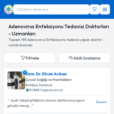
Doktor, klinik ara...
Adenovirus Enfeksiyonu Tedavisi Doktorları
- Uzmanları
Toplam
198
Adenovirus Enfeksiyonu
tedavisi yapan doktor -
uzman bulundu.
Filtrele
Akıllı Sıralama
Uzm. Dr. Elvan Arıkan
Çocuk Sağlığı ve Hastalıkları
Antalya
,
Kumluca
5
(
508
Değerlendirme)
. aydır takipli gittiğimiz canımız doktorumuz️ gece
Devamı
gündüz mesaj...