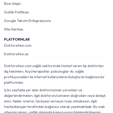
Bize Ulaşın
Gizlilik Politikası
Google Takvim Entegrasyonu
Site Haritası
PLATFORMLAR
Doktorsitesi.com
Doktorsitesi.az
Doktorsitesi.com sağlık sektöründe hizmet veren tıp doktorları,
diş hekimleri, fizyoterapistler, psikologlar vb. sağlık
profesyonelleri ile internet kullanıcılarını buluşturan bağımsız bir
platformdur.
İş bu sayfada yer alan doktor/uzman yorumları ve
değerlendirmeleri, ilgili doktorun/uzmanın doğrudan veya dolaylı
emri, talebi, önerisi, tavsiyesi ve/veya ricası olmaksızın, ilgili
hasta/danışan tarafından bağımsız olarak yazılmaktadır. Bu web
sitesinin amacı, sağlık alanında kamuoyunun bilgilendirilmesini