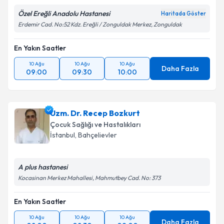
Özel Ereğli Anadolu Hastanesi
Haritada Göster
Erdemir Cad. No:52 Kdz. Ereğli / Zonguldak Merkez, Zonguldak
Kişisel verilerimin işlenmesine ilişkin
Aydınlatma
Metni
'ni okudum ve kişisel verilerimin belirtilen
En Yakın Saatler
kapsamda işlenmesini kabul ediyorum.
10 Ağu
10 Ağu
10 Ağu
Daha Fazla
09:00
09:30
10:00
Takvim Talebini Gönder
Uzm. Dr. Recep Bozkurt
Çocuk Sağlığı ve Hastalıkları
İstanbul
,
Bahçelievler
A plus hastanesi
Kocasinan Merkez Mahallesi, Mahmutbey Cad. No: 373
En Yakın Saatler
10 Ağu
10 Ağu
10 Ağu
Daha Fazla