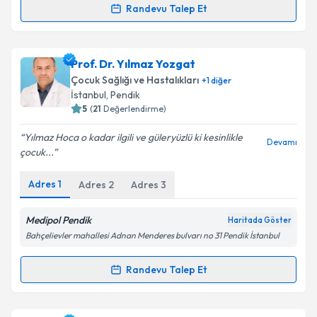
Randevu Talep Et
Uzm. Dr. Berat Sevgin
için randevu takvimi talebi
oluşturun. Size bu uzmandan randevu almanız için bir
Prof. Dr. Yılmaz Yozgat
takvim hazırlandığında e-posta ile bilgilendireceğiz.
Çocuk Sağlığı ve Hastalıkları
+
1
diğer
E-posta Adresiniz
İstanbul
,
Pendik
5
(
21
Değerlendirme)
Yılmaz Hoca o kadar ilgili ve güleryüzlü ki kesinlikle
Devamı
çocuk...
Kişisel verilerimin işlenmesine ilişkin
Aydınlatma
Metni
'ni okudum ve kişisel verilerimin belirtilen
Adres
1
Adres
2
Adres
3
kapsamda işlenmesini kabul ediyorum.
Medipol Pendik
Haritada Göster
Takvim Talebini Gönder
Bahçelievler mahallesi Adnan Menderes bulvarı no 31 Pendik İstanbul
Randevu Talep Et
Randevu Takvimi Talebi