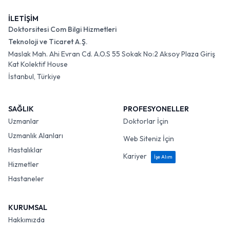
İLETİŞİM
Doktorsitesi Com Bilgi Hizmetleri
Teknoloji ve Ticaret A.Ş.
Maslak Mah. Ahi Evran Cd. A.O.S 55 Sokak No:2 Aksoy Plaza Giriş
Kat Kolektif House
İstanbul, Türkiye
SAĞLIK
PROFESYONELLER
Uzmanlar
Doktorlar İçin
Uzmanlık Alanları
Web Siteniz İçin
Hastalıklar
Kariyer
İşe Alım
Hizmetler
Hastaneler
KURUMSAL
Hakkımızda