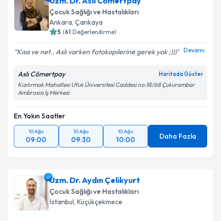
Uzm. Dr. Aslı Cömertpay
Çocuk Sağlığı ve Hastalıkları
Ankara
,
Çankaya
5
(
61
Değerlendirme)
Devamı
Kısa ve net.. Aslı varken fotokopilerine gerek yok ;)))
Aslı Cömertpay
Haritada Göster
Kızılırmak Mahallesi Ufuk Üniversitesi Caddesi no:18/68 Çukurambar
Ambrosia İş Merkezi
En Yakın Saatler
10 Ağu
10 Ağu
10 Ağu
Daha Fazla
09:00
09:30
10:00
Uzm. Dr. Aydın Çelikyurt
Çocuk Sağlığı ve Hastalıkları
İstanbul
,
Küçükçekmece