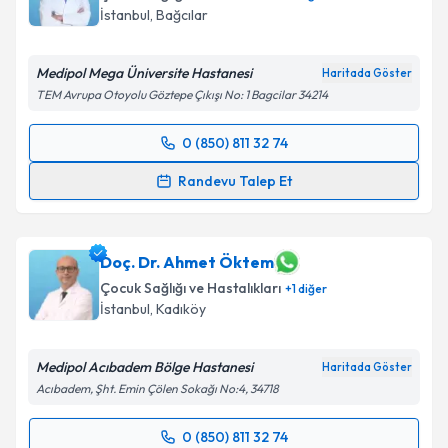
E-posta Adresiniz
İstanbul
,
Bağcılar
Medipol Mega Üniversite Hastanesi
Haritada Göster
TEM Avrupa Otoyolu Göztepe Çıkışı No: 1 Bagcilar 34214
Kişisel verilerimin işlenmesine ilişkin
Aydınlatma
Metni
'ni okudum ve kişisel verilerimin belirtilen
0 (850) 811 32 74
kapsamda işlenmesini kabul ediyorum.
Randevu Takvimi Talebi
Randevu Talep Et
Takvim Talebini Gönder
Doç. Dr. Serdar Epçaçan
için randevu takvimi talebi
oluşturun. Size bu uzmandan randevu almanız için bir
takvim hazırlandığında e-posta ile bilgilendireceğiz.
Doç. Dr. Ahmet Öktem
Çocuk Sağlığı ve Hastalıkları
+
1
diğer
E-posta Adresiniz
İstanbul
,
Kadıköy
Medipol Acıbadem Bölge Hastanesi
Haritada Göster
Acıbadem, Şht. Emin Çölen Sokağı No:4, 34718
Kişisel verilerimin işlenmesine ilişkin
Aydınlatma
Metni
'ni okudum ve kişisel verilerimin belirtilen
0 (850) 811 32 74
kapsamda işlenmesini kabul ediyorum.
Randevu Takvimi Talebi