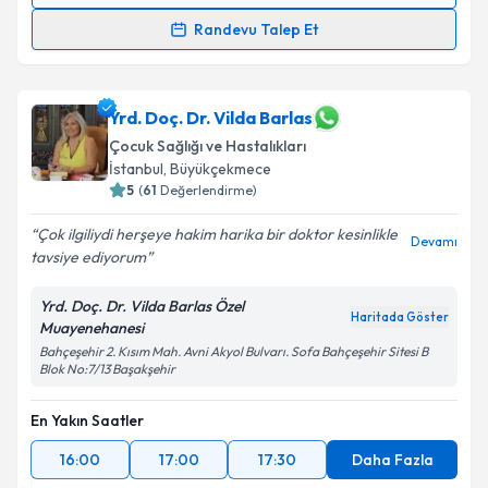
Randevu Talep Et
Takvim Talebini Gönder
Doç. Dr. Ahmet Öktem
için randevu takvimi talebi
oluşturun. Size bu uzmandan randevu almanız için bir
takvim hazırlandığında e-posta ile bilgilendireceğiz.
Yrd. Doç. Dr. Vilda Barlas
Çocuk Sağlığı ve Hastalıkları
E-posta Adresiniz
İstanbul
,
Büyükçekmece
5
(
61
Değerlendirme)
Çok ilgiliydi herşeye hakim harika bir doktor kesinlikle
Devamı
tavsiye ediyorum
Kişisel verilerimin işlenmesine ilişkin
Aydınlatma
Metni
'ni okudum ve kişisel verilerimin belirtilen
Yrd. Doç. Dr. Vilda Barlas Özel
kapsamda işlenmesini kabul ediyorum.
Haritada Göster
Muayenehanesi
Bahçeşehir 2. Kısım Mah. Avni Akyol Bulvarı. Sofa Bahçeşehir Sitesi B
Blok No:7/13 Başakşehir
Takvim Talebini Gönder
En Yakın Saatler
16:00
17:00
17:30
Daha Fazla