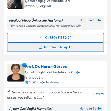
Çocuk Sağlığı ve Hastalıkları
İstanbul
,
Bağcılar
Medipol Mega Üniversite Hastanesi
Haritada Göster
TEM Avrupa Otoyolu Göztepe Çıkışı No: 1 Bagcilar 34214
0 (850) 811 32 74
Randevu Takvimi Talebi
Randevu Talep Et
Dr. Nesrin Aldroubı
için randevu takvimi talebi
oluşturun. Size bu uzmandan randevu almanız için bir
Prof. Dr. Nuran Gürses
takvim hazırlandığında e-posta ile bilgilendireceğiz.
Çocuk Sağlığı ve Hastalıkları
+
1
diğer
E-posta Adresiniz
İstanbul
,
Şişli
5
(
20
Değerlendirme)
İnternette araştırmalarım sonucu buldum Nuran
Devamı
hocayı yaş oğlum için...
Kişisel verilerimin işlenmesine ilişkin
Aydınlatma
Metni
'ni okudum ve kişisel verilerimin belirtilen
Ayben Özel Sağlık Hizmetleri
Haritada Göster
kapsamda işlenmesini kabul ediyorum.