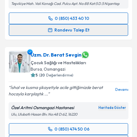
Teşvikiye Mah. Vali Konağı Cad. Pulcu Apt. No:88 Kat:5 D.5 Nişantaşı
Takvim Talebini Gönder
0 (850) 433 40 10
Randevu Takvimi Talebi
Randevu Talep Et
Prof. Dr. Nuran Gürses
için randevu takvimi talebi
oluşturun. Size bu uzmandan randevu almanız için bir
takvim hazırlandığında e-posta ile bilgilendireceğiz.
Uzm. Dr. Berat Sevgin
Çocuk Sağlığı ve Hastalıkları
E-posta Adresiniz
Bursa
,
Osmangazi
5
(
20
Değerlendirme)
İshal ve kusma şikayetiyle acile gittiğimizde berat
Devamı
hocayla karşılaştık ...
Kişisel verilerimin işlenmesine ilişkin
Aydınlatma
Metni
'ni okudum ve kişisel verilerimin belirtilen
Özel Aritmi Osmangazi Hastanesi
Haritada Göster
kapsamda işlenmesini kabul ediyorum.
Ulu, Ulubatlı Hasan Blv. No:48 D:62, 16220
Takvim Talebini Gönder
0 (850) 474 50 06
Randevu Takvimi Talebi