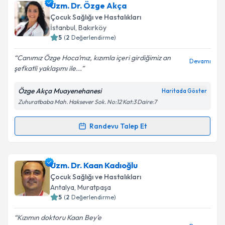
Prof. Dr. Yılmaz Yozgat
için randevu takvimi talebi
Uzm. Dr. Özge Akça
oluşturun. Size bu uzmandan randevu almanız için bir
Çocuk Sağlığı ve Hastalıkları
takvim hazırlandığında e-posta ile bilgilendireceğiz.
İstanbul
,
Bakırköy
5
(
2
Değerlendirme)
E-posta Adresiniz
Canımız Özge Hoca’mız, kızımla içeri girdiğimiz an
Devamı
şefkatli yaklaşımı ile...
Özge Akça Muayenehanesi
Haritada Göster
Kişisel verilerimin işlenmesine ilişkin
Aydınlatma
Zuhuratbaba Mah. Haksever Sok. No:12 Kat:3 Daire:7
Metni
'ni okudum ve kişisel verilerimin belirtilen
kapsamda işlenmesini kabul ediyorum.
Randevu Talep Et
Randevu Takvimi Talebi
Takvim Talebini Gönder
Uzm. Dr. Özge Akça
için randevu takvimi talebi
Uzm. Dr. Kaan Kadıoğlu
oluşturun. Size bu uzmandan randevu almanız için bir
Çocuk Sağlığı ve Hastalıkları
takvim hazırlandığında e-posta ile bilgilendireceğiz.
Antalya
,
Muratpaşa
5
(
2
Değerlendirme)
E-posta Adresiniz
Kızımın doktoru Kaan Bey’e