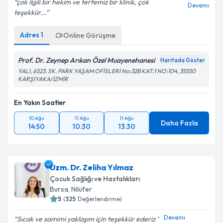
çok ilgili bir hekim ve tertemiz bir klinik, çok
Devamı
teşekkür...
Adres
1
Online Görüşme
Prof. Dr. Zeynep Arıkan Özel Muayenehanesi
Haritada Göster
YALI, 6523. SK. PARK YAŞAM OFİSLERİ No:32B KAT:1 NO:104, 35550
KARŞIYAKA/İZMİR
En Yakın Saatler
10 Ağu
11 Ağu
11 Ağu
Daha Fazla
14:50
10:30
13:30
Uzm. Dr. Zeliha Yılmaz
Çocuk Sağlığı ve Hastalıkları
Bursa
,
Nilüfer
5
(
325
Değerlendirme)
Devamı
Sıcak ve samimi yaklaşım için teşekkür ederiz