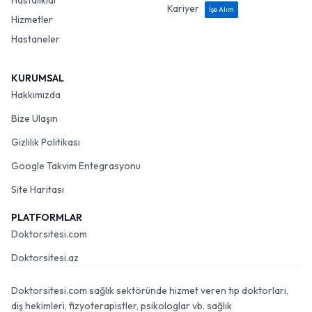
Hastalıklar
Kariyer
İşe Alım
Hizmetler
Hastaneler
KURUMSAL
Hakkımızda
Bize Ulaşın
Gizlilik Politikası
Google Takvim Entegrasyonu
Site Haritası
PLATFORMLAR
Doktorsitesi.com
Doktorsitesi.az
Doktorsitesi.com sağlık sektöründe hizmet veren tıp doktorları,
diş hekimleri, fizyoterapistler, psikologlar vb. sağlık