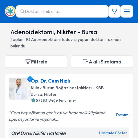
Doktor, klinik ara...
Adenoidektomi, Nilüfer - Bursa
Toplam
10
Adenoidektomi
tedavisi yapan doktor - uzman
bulundu
Filtrele
Akıllı Sıralama
Op. Dr. Cem Hızlı
Kulak Burun Boğaz hastalıkları - KBB
Bursa
, Nilüfer
5
(
383
Değerlendirme)
Cem bey oğlumun geniz eti ve bademcik küçültme
Devamı
operasyonlarını yaparak...
Özel Doruk Nilüfer Hastanesi
Haritada Göster