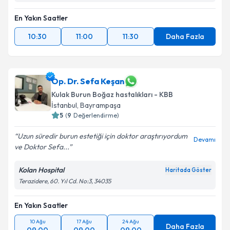
En Yakın Saatler
10:30
11:00
11:30
Daha Fazla
Op. Dr. Sefa Keşan
Kulak Burun Boğaz hastalıkları - KBB
İstanbul
, Bayrampaşa
5
(
9
Değerlendirme)
Uzun süredir burun estetiği için doktor araştırıyordum
Devamı
ve Doktor Sefa...
Kolan Hospital
Haritada Göster
Terazidere, 60. Yıl Cd. No:3, 34035
En Yakın Saatler
10 Ağu
17 Ağu
24 Ağu
Daha Fazla