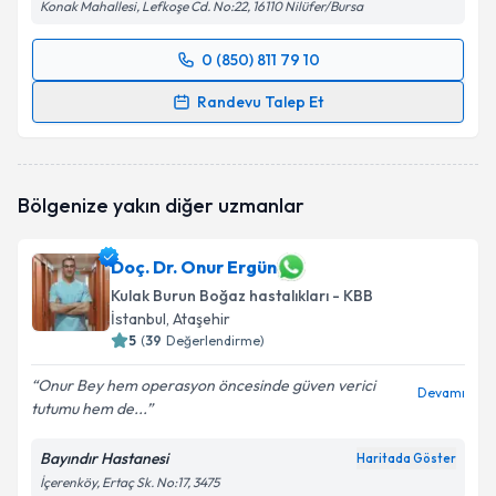
Konak Mahallesi, Lefkoşe Cd. No:22, 16110 Nilüfer/Bursa
0 (850) 811 79 10
Randevu Takvimi Talebi
Randevu Talep Et
Op. Dr. Cem Hızlı
için randevu takvimi talebi
oluşturun. Size bu uzmandan randevu almanız için bir
takvim hazırlandığında e-posta ile bilgilendireceğiz.
Bölgenize yakın diğer uzmanlar
E-posta Adresiniz
Doç. Dr. Onur Ergün
Kulak Burun Boğaz hastalıkları - KBB
İstanbul
, Ataşehir
Kişisel verilerimin işlenmesine ilişkin
5
(
39
Değerlendirme)
Aydınlatma
Metni
'ni okudum ve kişisel verilerimin belirtilen
Onur Bey hem operasyon öncesinde güven verici
kapsamda işlenmesini kabul ediyorum.
Devamı
tutumu hem de...
Takvim Talebini Gönder
Bayındır Hastanesi
Haritada Göster
İçerenköy, Ertaç Sk. No:17, 3475