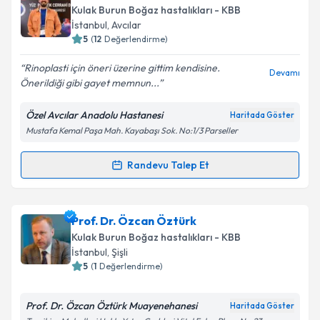
bilgilendireceğiz.
Kulak Burun Boğaz hastalıkları - KBB
İstanbul
, Avcılar
E-posta Adresiniz
5
(
12
Değerlendirme)
Rinoplasti için öneri üzerine gittim kendisine.
Devamı
Önerildiği gibi gayet memnun...
Kişisel verilerimin işlenmesine ilişkin
Aydınlatma
Özel Avcılar Anadolu Hastanesi
Haritada Göster
Metni
'ni okudum ve kişisel verilerimin belirtilen
Mustafa Kemal Paşa Mah. Kayabaşı Sok. No:1/3 Parseller
kapsamda işlenmesini kabul ediyorum.
Randevu Talep Et
Randevu Takvimi Talebi
Takvim Talebini Gönder
Op. Dr. Furkan Melih Koçak
için randevu takvimi
Prof. Dr. Özcan Öztürk
talebi oluşturun. Size bu uzmandan randevu almanız
Kulak Burun Boğaz hastalıkları - KBB
için bir takvim hazırlandığında e-posta ile
İstanbul
, Şişli
bilgilendireceğiz.
5
(
1
Değerlendirme)
E-posta Adresiniz
Prof. Dr. Özcan Öztürk Muayenehanesi
Haritada Göster