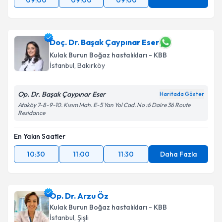
09:00
09:00
09:00
Doç. Dr. Başak Çaypınar Eser
Kulak Burun Boğaz hastalıkları - KBB
İstanbul
, Bakırköy
Op. Dr. Başak Çaypınar Eser
Haritada Göster
Ataköy 7-8-9-10. Kısım Mah. E-5 Yan Yol Cad. No :6 Daire 36 Route
Residance
En Yakın Saatler
10:30
11:00
11:30
Daha Fazla
Op. Dr. Arzu Öz
Kulak Burun Boğaz hastalıkları - KBB
İstanbul
, Şişli