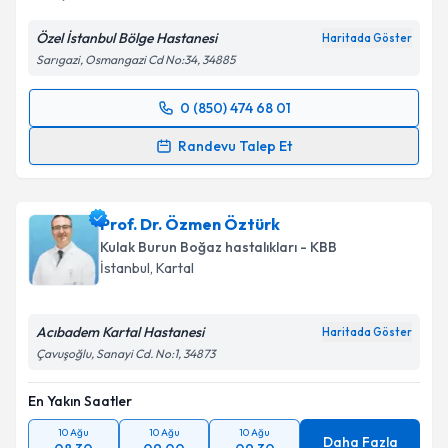
Özel İstanbul Bölge Hastanesi
Haritada Göster
Sarıgazi, Osmangazi Cd No:34, 34885
0 (850) 474 68 01
Randevu Takvimi Talebi
Randevu Talep Et
Op. Dr. Yavuz Selim Kaya
için randevu takvimi talebi
oluşturun. Size bu uzmandan randevu almanız için bir
Prof. Dr. Özmen Öztürk
takvim hazırlandığında e-posta ile bilgilendireceğiz.
Kulak Burun Boğaz hastalıkları - KBB
E-posta Adresiniz
İstanbul
, Kartal
Acıbadem Kartal Hastanesi
Haritada Göster
Çavuşoğlu, Sanayi Cd. No:1, 34873
Kişisel verilerimin işlenmesine ilişkin
Aydınlatma
Metni
'ni okudum ve kişisel verilerimin belirtilen
En Yakın Saatler
kapsamda işlenmesini kabul ediyorum.
10 Ağu
10 Ağu
10 Ağu
Daha Fazla