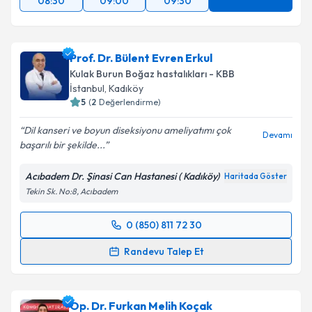
08:30
09:00
09:30
Takvim Talebini Gönder
Prof. Dr. Bülent Evren Erkul
Kulak Burun Boğaz hastalıkları - KBB
İstanbul
, Kadıköy
5
(
2
Değerlendirme)
Dil kanseri ve boyun diseksiyonu ameliyatımı çok
Devamı
başarılı bir şekilde...
Acıbadem Dr. Şinasi Can Hastanesi ( Kadıköy)
Haritada Göster
Tekin Sk. No:8, Acıbadem
0 (850) 811 72 30
Randevu Takvimi Talebi
Randevu Talep Et
Prof. Dr. Bülent Evren Erkul
için randevu takvimi
talebi oluşturun. Size bu uzmandan randevu almanız
Op. Dr. Furkan Melih Koçak
için bir takvim hazırlandığında e-posta ile