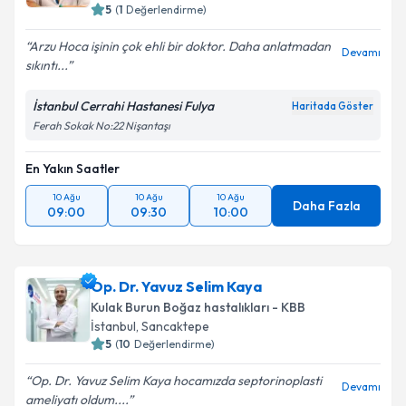
5
(
1
Değerlendirme)
Arzu Hoca işinin çok ehli bir doktor. Daha anlatmadan
Devamı
sıkıntı...
İstanbul Cerrahi Hastanesi Fulya
Haritada Göster
Ferah Sokak No:22 Nişantaşı
En Yakın Saatler
10 Ağu
10 Ağu
10 Ağu
Daha Fazla
09:00
09:30
10:00
Op. Dr. Yavuz Selim Kaya
Kulak Burun Boğaz hastalıkları - KBB
İstanbul
, Sancaktepe
5
(
10
Değerlendirme)
Op. Dr. Yavuz Selim Kaya hocamızda septorinoplasti
Devamı
ameliyatı oldum....