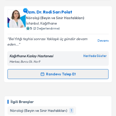
Metni
'ni okudum ve kişisel verilerimin belirtilen
kapsamda işlenmesini kabul ediyorum.
Doç. Dr. Mustafa Emir Tavşanlı
için randevu takvimi
Uzm. Dr. Rodi Sarı Polat
talebi oluşturun. Size bu uzmandan randevu almanız
Nöroloji (Beyin ve Sinir Hastalıkları)
için bir takvim hazırlandığında e-posta ile
Takvim Talebini Gönder
İstanbul
, Kağıthane
bilgilendireceğiz.
5
(
2
Değerlendirme)
E-posta Adresiniz
Bel fıtığı teşhisi sonrası Yaklaşık üç gündür devam
Devamı
eden...
Kağıthane Kızılay Hastanesi
Haritada Göster
Merkez, Burcu Sk. No:9
Kişisel verilerimin işlenmesine ilişkin
Aydınlatma
Metni
'ni okudum ve kişisel verilerimin belirtilen
kapsamda işlenmesini kabul ediyorum.
Randevu Talep Et
Randevu Takvimi Talebi
Takvim Talebini Gönder
Uzm. Dr. Rodi Sarı Polat
için randevu takvimi talebi
oluşturun. Size bu uzmandan randevu almanız için bir
İlgili Branşlar
takvim hazırlandığında e-posta ile bilgilendireceğiz.
Nöroloji (Beyin ve Sinir Hastalıkları)
1
E-posta Adresiniz