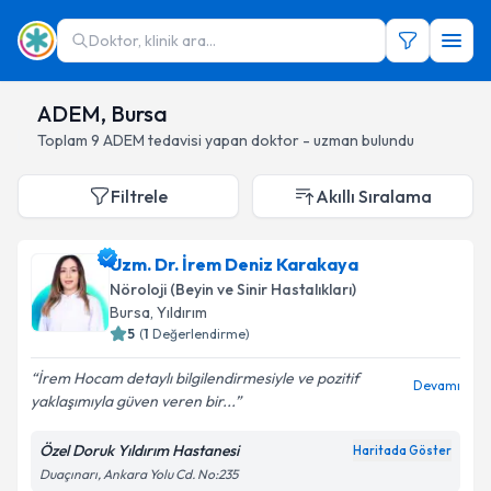
Doktor, klinik ara...
ADEM, Bursa
Toplam
9
ADEM
tedavisi yapan doktor - uzman bulundu
Filtrele
Akıllı Sıralama
Uzm. Dr. İrem Deniz Karakaya
Nöroloji (Beyin ve Sinir Hastalıkları)
Bursa
, Yıldırım
5
(
1
Değerlendirme)
İrem Hocam detaylı bilgilendirmesiyle ve pozitif
Devamı
yaklaşımıyla güven veren bir...
Özel Doruk Yıldırım Hastanesi
Haritada Göster
Duaçınarı, Ankara Yolu Cd. No:235