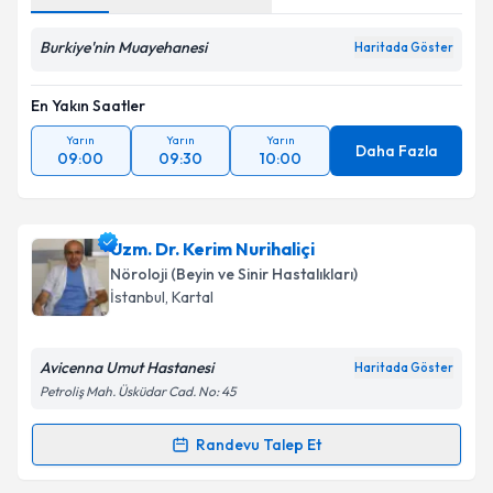
Kişisel verilerimin işlenmesine ilişkin
Aydınlatma
Burkiye'nin Muayehanesi
Metni
'ni okudum ve kişisel verilerimin belirtilen
Haritada Göster
kapsamda işlenmesini kabul ediyorum.
En Yakın Saatler
Takvim Talebini Gönder
Yarın
Yarın
Yarın
Daha Fazla
09:00
09:30
10:00
Uzm. Dr. Kerim Nurihaliçi
Nöroloji (Beyin ve Sinir Hastalıkları)
İstanbul
, Kartal
Avicenna Umut Hastanesi
Haritada Göster
Petroliş Mah. Üsküdar Cad. No: 45
Randevu Talep Et
Randevu Takvimi Talebi