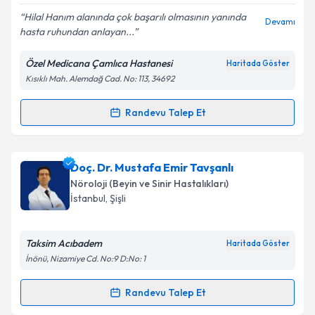
E-posta Adresiniz
Hilal Hanım alanında çok başarılı olmasının yanında
Devamı
hasta ruhundan anlayan...
Özel Medicana Çamlıca Hastanesi
Haritada Göster
Kısıklı Mah. Alemdağ Cad. No: 113, 34692
Kişisel verilerimin işlenmesine ilişkin
Aydınlatma
Metni
'ni okudum ve kişisel verilerimin belirtilen
kapsamda işlenmesini kabul ediyorum.
Randevu Talep Et
Randevu Takvimi Talebi
Takvim Talebini Gönder
Uzm. Dr. Hilal Taştekin Toz
için randevu takvimi
Doç. Dr. Mustafa Emir Tavşanlı
talebi oluşturun. Size bu uzmandan randevu almanız
Nöroloji (Beyin ve Sinir Hastalıkları)
için bir takvim hazırlandığında e-posta ile
İstanbul
, Şişli
bilgilendireceğiz.
E-posta Adresiniz
Taksim Acıbadem
Haritada Göster
İnönü, Nizamiye Cd. No:9 D:No: 1
Randevu Talep Et
Randevu Takvimi Talebi
Kişisel verilerimin işlenmesine ilişkin
Aydınlatma