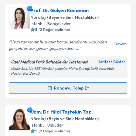
Uzm. Dr. Kerim Nurihaliçi
için randevu takvimi talebi
Prof. Dr. Gülşen Kocaman
oluşturun. Size bu uzmandan randevu almanız için bir
Nöroloji (Beyin ve Sinir Hastalıkları)
takvim hazırlandığında e-posta ile bilgilendireceğiz.
İstanbul
, Bahçelievler
5
(
2
Değerlendirme)
E-posta Adresiniz
Uzun zamandır huzursuz bacak sendromu yüzünden
Devamı
gerçekten zor günler geçiriyordum....
Özel Medical Park Bahçelievler Hastanesi
Haritada Göster
Kişisel verilerimin işlenmesine ilişkin
Aydınlatma
Kültür Sok. No:1 E5 Yolu Bahçelievler Metro Durağı Üstü, Metrobüs
Metni
'ni okudum ve kişisel verilerimin belirtilen
Hastaneler Durağı
kapsamda işlenmesini kabul ediyorum.
Randevu Talep Et
Randevu Takvimi Talebi
Takvim Talebini Gönder
Prof. Dr. Gülşen Kocaman
için randevu takvimi
Uzm. Dr. Hilal Taştekin Toz
talebi oluşturun. Size bu uzmandan randevu almanız
Nöroloji (Beyin ve Sinir Hastalıkları)
için bir takvim hazırlandığında e-posta ile
İstanbul
, Üsküdar
bilgilendireceğiz.
5
(
2
Değerlendirme)