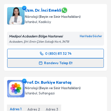
Uzm. Dr. İnci Emekli
Nöroloji (Beyin ve Sinir Hastalıkları)
İstanbul
, Kadıköy
Medipol Acıbadem Bölge Hastanesi
Haritada Göster
Acıbadem, Şht. Emin Çölen Sokağı No:4, 34718
0 (850) 811 32 74
Randevu Takvimi Talebi
Randevu Talep Et
Uzm. Dr. İnci Emekli
için randevu takvimi talebi
oluşturun. Size bu uzmandan randevu almanız için bir
Prof. Dr. Burkiye Karataş
takvim hazırlandığında e-posta ile bilgilendireceğiz.
Nöroloji (Beyin ve Sinir Hastalıkları)
E-posta Adresiniz
İstanbul
, Sultangazi
Adres
1
Adres
2
Adres
3