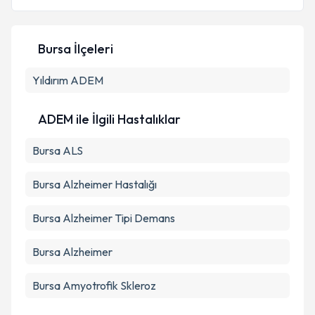
Bursa İlçeleri
Kişisel verilerimin işlenmesine ilişkin
Aydınlatma
Yıldırım
Metni
ADEM
'ni okudum ve kişisel verilerimin belirtilen
kapsamda işlenmesini kabul ediyorum.
ADEM ile İlgili Hastalıklar
Takvim Talebini Gönder
Bursa ALS
Bursa Alzheimer Hastalığı
Bursa Alzheimer Tipi Demans
Bursa Alzheimer
Bursa Amyotrofik Skleroz