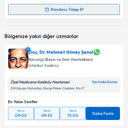
Randevu Talep Et
Randevu Takvimi Talebi
Uzm. Dr. İrem Deniz Karakaya
için randevu takvimi
Bölgenize yakın diğer uzmanlar
talebi oluşturun. Size bu uzmandan randevu almanız
için bir takvim hazırlandığında e-posta ile
bilgilendireceğiz.
Doç. Dr. Mehmet Güney Şenol
Nöroloji (Beyin ve Sinir Hastalıkları)
E-posta Adresiniz
İstanbul
, Kadıköy
Özel Medicana Kadıköy Hastanesi
Haritada Göster
Kişisel verilerimin işlenmesine ilişkin
Aydınlatma
Zühtüpaşa Mahallesi, Recep Peker Caddesi. No:11
Metni
'ni okudum ve kişisel verilerimin belirtilen
kapsamda işlenmesini kabul ediyorum.
En Yakın Saatler
Yarın
Yarın
Yarın
Daha Fazla
09:00
09:30
10:00
Takvim Talebini Gönder