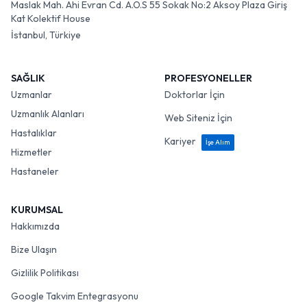
Maslak Mah. Ahi Evran Cd. A.O.S 55 Sokak No:2 Aksoy Plaza Giriş
Kat Kolektif House
İstanbul, Türkiye
SAĞLIK
PROFESYONELLER
Uzmanlar
Doktorlar İçin
Uzmanlık Alanları
Web Siteniz İçin
Hastalıklar
Kariyer
İşe Alım
Hizmetler
Hastaneler
KURUMSAL
Hakkımızda
Bize Ulaşın
Gizlilik Politikası
Google Takvim Entegrasyonu