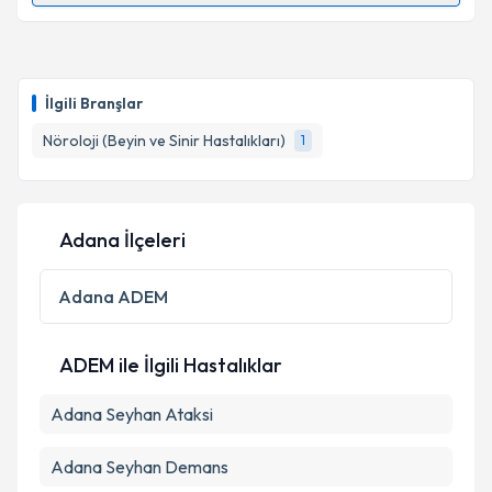
Prof. Dr. Meltem Demirkıran
için randevu takvimi
talebi oluşturun. Size bu uzmandan randevu almanız
İlgili Branşlar
için bir takvim hazırlandığında e-posta ile
bilgilendireceğiz.
Nöroloji (Beyin ve Sinir Hastalıkları)
1
E-posta Adresiniz
Adana İlçeleri
Kişisel verilerimin işlenmesine ilişkin
Aydınlatma
Adana
ADEM
Metni
'ni okudum ve kişisel verilerimin belirtilen
kapsamda işlenmesini kabul ediyorum.
ADEM ile İlgili Hastalıklar
Takvim Talebini Gönder
Adana Seyhan Ataksi
Adana Seyhan Demans