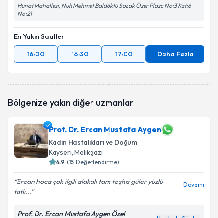
Hunat Mahallesi, Nuh Mehmet Baldöktü Sokak Özer Plaza No:3 Kat:6
No:21
En Yakın Saatler
16:00
16:30
17:00
Daha Fazla
Bölgenize yakın diğer uzmanlar
Prof. Dr. Ercan Mustafa Aygen
Kadın Hastalıkları ve Doğum
Kayseri
, Melikgazi
4.9
(
15
Değerlendirme)
Ercan hoca çok ilgili alakalı tam teşhis güler yüzlü
Devamı
tatlı...
Prof. Dr. Ercan Mustafa Aygen Özel