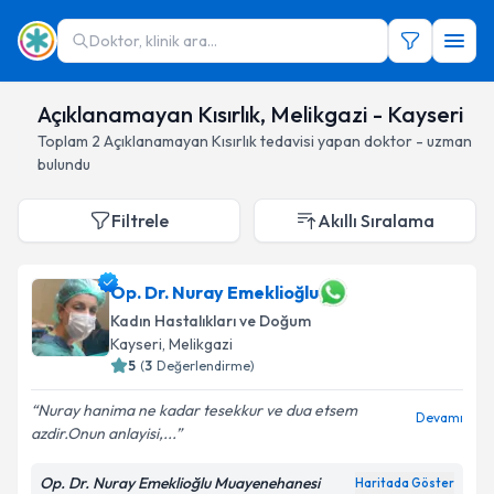
Doktor, klinik ara...
Açıklanamayan Kısırlık, Melikgazi - Kayseri
Toplam
2
Açıklanamayan Kısırlık
tedavisi yapan doktor - uzman
bulundu
Filtrele
Akıllı Sıralama
Op. Dr. Nuray Emeklioğlu
Kadın Hastalıkları ve Doğum
Kayseri
, Melikgazi
5
(
3
Değerlendirme)
Nuray hanima ne kadar tesekkur ve dua etsem
Devamı
azdir.Onun anlayisi,...
Op. Dr. Nuray Emeklioğlu Muayenehanesi
Haritada Göster