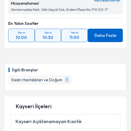
Haritada Göster
Muayenehanesi
Gevhernesibe Mah. Gök Geçidi Sok. Erdem Plaza No:17 K:5 D: 17
En Yakın Saatler
Yarın
Yarın
Yarın
Daha Fazla
10:00
10:30
11:00
İlgili Branşlar
Kadın Hastalıkları ve Doğum
1
Kayseri İlçeleri
Kayseri
Açıklanamayan Kısırlık