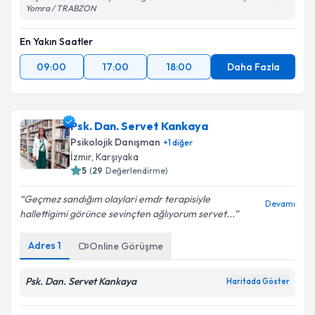
Yomra / TRABZON
En Yakın Saatler
09:00
17:00
18:00
Daha Fazla
Psk. Dan. Servet Kankaya
Psikolojik Danışman
+
1
diğer
İzmir
, Karşıyaka
5
(
29
Değerlendirme)
Geçmez sandığım olaylari emdr terapisiyle
Devamı
hallettigimi görünce sevinçten ağlıyorum servet...
Adres
1
Online Görüşme
Psk. Dan. Servet Kankaya
Haritada Göster