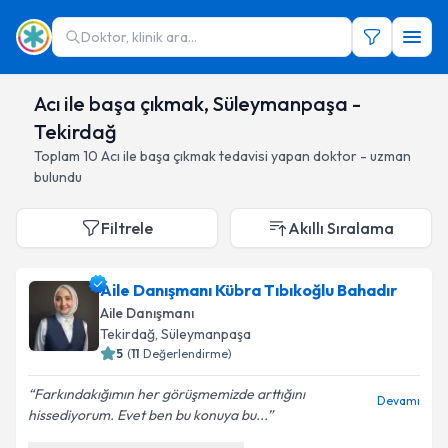
Doktor, klinik ara...
Acı ile başa çıkmak, Süleymanpaşa -
Tekirdağ
Toplam
10
Acı ile başa çıkmak
tedavisi yapan doktor - uzman
bulundu
Filtrele
Akıllı Sıralama
Aile Danışmanı Kübra Tıbıkoğlu Bahadır
Aile Danışmanı
Tekirdağ
, Süleymanpaşa
5
(
11
Değerlendirme)
Farkındakığımın her görüşmemizde arttığını
Devamı
hissediyorum. Evet ben bu konuya bu...