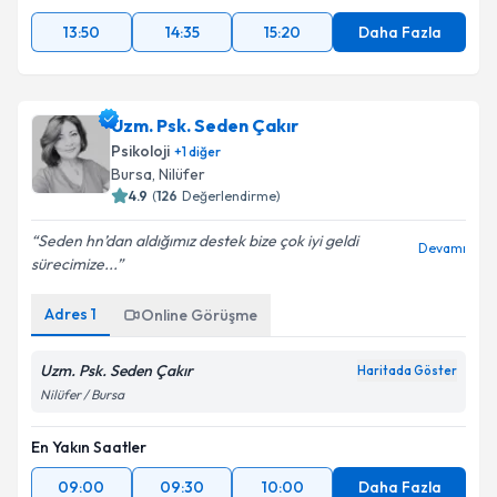
13:50
14:35
15:20
Daha Fazla
Uzm. Psk. Seden Çakır
Psikoloji
+
1
diğer
Bursa
, Nilüfer
4.9
(
126
Değerlendirme)
Seden hn’dan aldığımız destek bize çok iyi geldi
Devamı
sürecimize...
Adres
1
Online Görüşme
Uzm. Psk. Seden Çakır
Haritada Göster
Nilüfer / Bursa
En Yakın Saatler
09:00
09:30
10:00
Daha Fazla