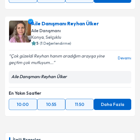
Aile Danışmanı Reyhan Ülker
Aile Danışmanı
Konya
, Selçuklu
5
(
1
Değerlendirme)
Çok güzeldi Reyhan hanım aradığım arayışa yine
Devamı
geçtim çok mutluyum...
Aile Danışmanı Reyhan Ülker
En Yakın Saatler
10:00
10:55
11:50
Daha Fazla
İlgili Branşlar