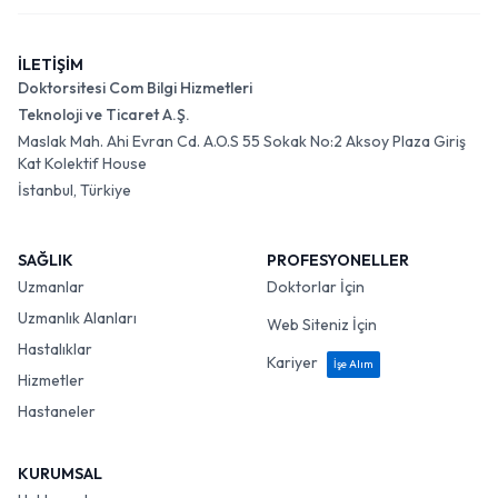
İLETİŞİM
Doktorsitesi Com Bilgi Hizmetleri
Teknoloji ve Ticaret A.Ş.
Maslak Mah. Ahi Evran Cd. A.O.S 55 Sokak No:2 Aksoy Plaza Giriş
Kat Kolektif House
İstanbul, Türkiye
SAĞLIK
PROFESYONELLER
Uzmanlar
Doktorlar İçin
Uzmanlık Alanları
Web Siteniz İçin
Hastalıklar
Kariyer
İşe Alım
Hizmetler
Hastaneler
KURUMSAL