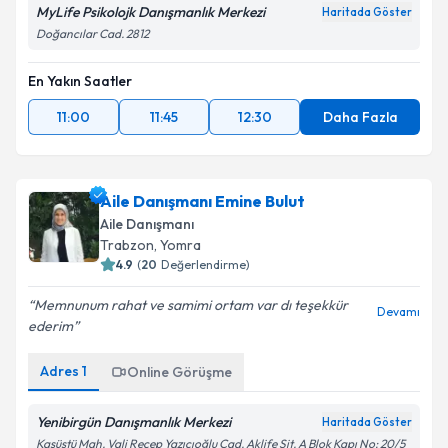
MyLife Psikolojk Danışmanlık Merkezi
Haritada Göster
Doğancılar Cad. 2812
En Yakın Saatler
11:00
11:45
12:30
Daha Fazla
Aile Danışmanı Emine Bulut
Aile Danışmanı
Trabzon
, Yomra
4.9
(
20
Değerlendirme)
Memnunum rahat ve samimi ortam var dı teşekkür
Devamı
ederim
Adres
1
Online Görüşme
Yenibirgün Danışmanlık Merkezi
Haritada Göster
Kaşüstü Mah. Vali Recep Yazıcıoğlu Cad. Aklife Sit. A Blok Kapı No: 20/5