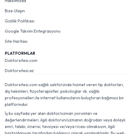
Hakkımızda
Bize Ulaşın
Gizlilik Politikası
Google Takvim Entegrasyonu
Site Haritası
PLATFORMLAR
Doktorsitesi.com
Doktorsitesi.az
Doktorsitesi.com sağlık sektöründe hizmet veren tıp doktorları,
diş hekimleri, fizyoterapistler, psikologlar vb. sağlık
profesyonelleri ile internet kullanıcılarını buluşturan bağımsız bir
platformdur.
İş bu sayfada yer alan doktor/uzman yorumları ve
değerlendirmeleri, ilgili doktorun/uzmanın doğrudan veya dolaylı
emri, talebi, önerisi, tavsiyesi ve/veya ricası olmaksızın, ilgili
hasta/danışan tarafından bağımsız olarak yazılmaktadır. Bu web