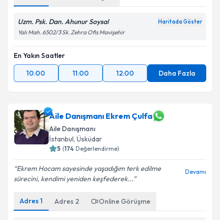
Uzm. Psk. Dan. Ahunur Soysal
Haritada Göster
Yalı Mah. 6502/3 Sk. Zehra Ofis Mavişehir
En Yakın Saatler
10:00
11:00
12:00
Daha Fazla
Aile Danışmanı Ekrem Çulfa
Aile Danışmanı
İstanbul
, Üsküdar
5
(
174
Değerlendirme)
Ekrem Hocam sayesinde yaşadığım terk edilme
Devamı
sürecini, kendimi yeniden keşfederek...
Adres
1
Adres
2
Online Görüşme