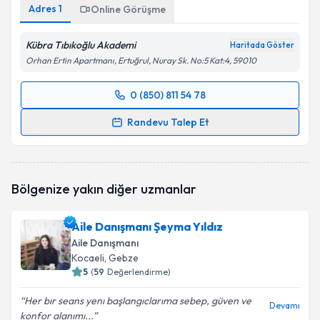
Adres
1
Online Görüşme
Kübra Tıbıkoğlu Akademi
Haritada Göster
Orhan Ertin Apartmanı, Ertuğrul, Nuray Sk. No:5 Kat:4, 59010
0 (850) 811 54 78
Randevu Takvimi Talebi
Randevu Talep Et
Aile Danışmanı Kübra Tıbıkoğlu Bahadır
için
randevu takvimi talebi oluşturun. Size bu uzmandan
randevu almanız için bir takvim hazırlandığında e-
Bölgenize yakın diğer uzmanlar
posta ile bilgilendireceğiz.
E-posta Adresiniz
Aile Danışmanı Şeyma Yıldız
Aile Danışmanı
Kocaeli
, Gebze
5
(
59
Değerlendirme)
Kişisel verilerimin işlenmesine ilişkin
Aydınlatma
Her bır seans yenı başlangıclarıma sebep, güven ve
Metni
'ni okudum ve kişisel verilerimin belirtilen
Devamı
konfor alanımı...