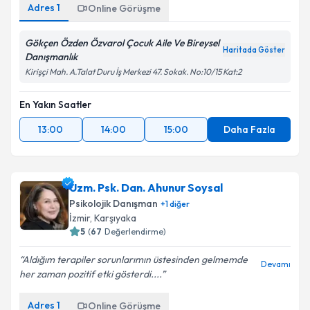
Adres
1
Online Görüşme
Gökçen Özden Özvarol Çocuk Aile Ve Bireysel
Haritada Göster
Danışmanlık
Kirişçi Mah. A.Talat Duru İş Merkezi 47. Sokak. No:10/15 Kat:2
En Yakın Saatler
13:00
14:00
15:00
Daha Fazla
Uzm. Psk. Dan. Ahunur Soysal
Psikolojik Danışman
+
1
diğer
İzmir
, Karşıyaka
5
(
67
Değerlendirme)
Aldığım terapiler sorunlarımın üstesinden gelmemde
Devamı
her zaman pozitif etki gösterdi....
Adres
1
Online Görüşme