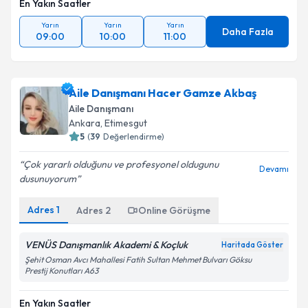
En Yakın Saatler
Yarın
Yarın
Yarın
Daha Fazla
09:00
10:00
11:00
Aile Danışmanı Hacer Gamze Akbaş
Aile Danışmanı
Ankara
, Etimesgut
5
(
39
Değerlendirme)
Çok yararlı olduğunu ve profesyonel oldugunu
Devamı
dusunuyorum
Adres
1
Adres
2
Online Görüşme
VENÜS Danışmanlık Akademi & Koçluk
Haritada Göster
Şehit Osman Avcı Mahallesi Fatih Sultan Mehmet Bulvarı Göksu
Prestij Konutları A63
En Yakın Saatler