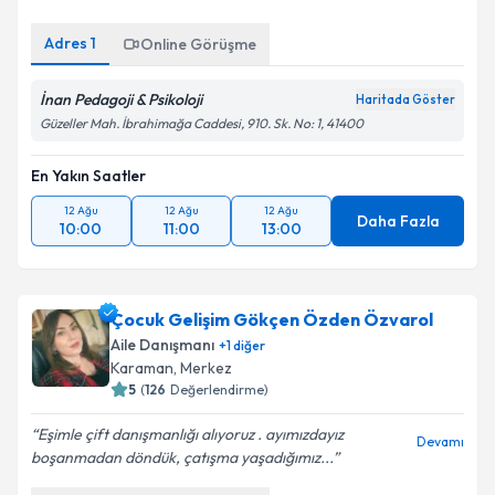
kapsamda işlenmesini kabul ediyorum.
Adres
1
Online Görüşme
Takvim Talebini Gönder
İnan Pedagoji & Psikoloji
Haritada Göster
Güzeller Mah. İbrahimağa Caddesi, 910. Sk. No: 1, 41400
En Yakın Saatler
12 Ağu
12 Ağu
12 Ağu
Daha Fazla
10:00
11:00
13:00
Çocuk Gelişim Gökçen Özden Özvarol
Aile Danışmanı
+
1
diğer
Karaman
, Merkez
5
(
126
Değerlendirme)
Eşimle çift danışmanlığı alıyoruz . ayımızdayız
Devamı
boşanmadan döndük, çatışma yaşadığımız...