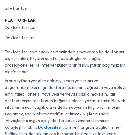
Site Haritası
PLATFORMLAR
Doktorsitesi.com
Doktorsitesi.az
Doktorsitesi.com sağlık sektöründe hizmet veren tıp doktorları,
diş hekimleri, fizyoterapistler, psikologlar vb. sağlık
profesyonelleri ile internet kullanıcılarını buluşturan bağımsız bir
platformdur.
İş bu sayfada yer alan doktor/uzman yorumları ve
değerlendirmeleri, ilgili doktorun/uzmanın doğrudan veya dolaylı
emri, talebi, önerisi, tavsiyesi ve/veya ricası olmaksızın, ilgili
hasta/danışan tarafından bağımsız olarak yazılmaktadır. Bu web
sitesinin amacı, sağlık alanında kamuoyunun bilgilendirilmesini
sağlamak, sağlık okuryazarlığını artırmak, kişilerin sağlık
ihtiyaçlarına uygun en iyi doktor veya uzmana ulaşmasını
kolaylaştırmaktır.
Doktorsitesi.com
herhangi bir Sağlık Hizmeti
Sağlayıcısını desteklemeyip herhangi bir öneri ve tavsiyede