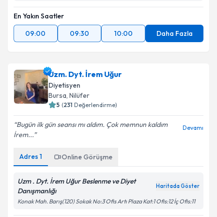
En Yakın Saatler
09:00
09:30
10:00
Daha Fazla
Uzm. Dyt. İrem Uğur
Diyetisyen
Bursa
, Nilüfer
5
(
231
Değerlendirme)
Bugün ilk gün seansı mı aldım. Çok memnun kaldım
Devamı
İrem...
Adres
1
Online Görüşme
Uzm . Dyt. İrem Uğur Beslenme ve Diyet
Haritada Göster
Danışmanlığı
Konak Mah. Barış(120) Sokak No:3 Ofis Artı Plaza Kat:1 Ofis:12 İç Ofis:11