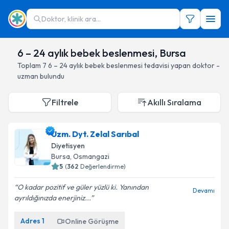
Doktor, klinik ara...
6 – 24 aylık bebek beslenmesi, Bursa
Toplam
7
6 – 24 aylık bebek beslenmesi
tedavisi yapan doktor -
uzman bulundu
Filtrele
Akıllı Sıralama
Uzm. Dyt. Zelal Sarıbal
Diyetisyen
Bursa
, Osmangazi
5
(
362
Değerlendirme)
O kadar pozitif ve güler yüzlü ki. Yanından
Devamı
ayrıldığınızda enerjiniz...
Adres
1
Online Görüşme