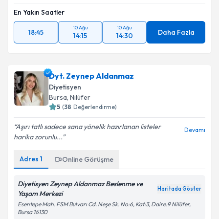
En Yakın Saatler
10 Ağu
10 Ağu
18:45
Daha Fazla
14:15
14:30
Dyt. Zeynep Aldanmaz
Diyetisyen
Bursa
, Nilüfer
5
(
38
Değerlendirme)
Aşırı tatlı sadece sana yönelik hazırlanan listeler
Devamı
harika zorunlu...
Adres
1
Online Görüşme
Diyetisyen Zeynep Aldanmaz Beslenme ve
Haritada Göster
Yaşam Merkezi
Esentepe Mah. FSM Bulvarı Cd. Neşe Sk. No:6, Kat:3, Daire:9 Nilüfer,
Bursa 16130