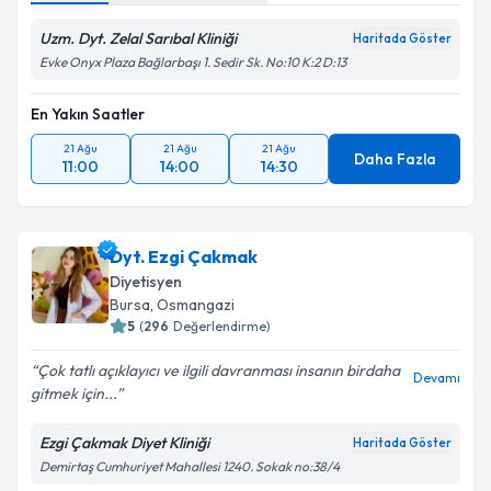
Uzm. Dyt. Zelal Sarıbal Kliniği
Haritada Göster
Evke Onyx Plaza Bağlarbaşı 1. Sedir Sk. No:10 K:2 D:13
En Yakın Saatler
21 Ağu
21 Ağu
21 Ağu
Daha Fazla
11:00
14:00
14:30
Dyt. Ezgi Çakmak
Diyetisyen
Bursa
, Osmangazi
5
(
296
Değerlendirme)
Çok tatlı açıklayıcı ve ilgili davranması insanın birdaha
Devamı
gitmek için...
Ezgi Çakmak Diyet Kliniği
Haritada Göster
Demirtaş Cumhuriyet Mahallesi 1240. Sokak no:38/4