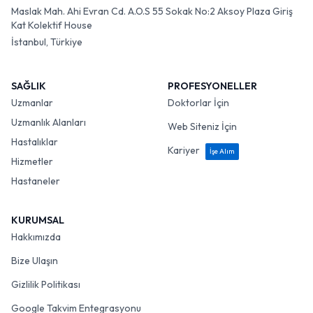
Maslak Mah. Ahi Evran Cd. A.O.S 55 Sokak No:2 Aksoy Plaza Giriş
Kat Kolektif House
İstanbul, Türkiye
SAĞLIK
PROFESYONELLER
Uzmanlar
Doktorlar İçin
Uzmanlık Alanları
Web Siteniz İçin
Hastalıklar
Kariyer
İşe Alım
Hizmetler
Hastaneler
KURUMSAL
Hakkımızda
Bize Ulaşın
Gizlilik Politikası
Google Takvim Entegrasyonu