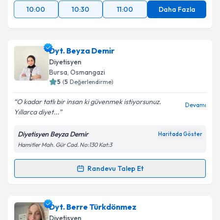
10:00
10:30
11:00
Daha Fazla
Dyt. Beyza Demir
Diyetisyen
Bursa
, Osmangazi
5
(
5
Değerlendirme)
O kadar tatlı bir insan ki güvenmek istiyorsunuz.
Devamı
Yıllarca diyet...
Diyetisyen Beyza Demir
Haritada Göster
Hamitler Mah. Gür Cad. No:130 Kat:3
Randevu Talep Et
Randevu Takvimi Talebi
Dyt. Beyza Demir
için randevu takvimi talebi
Dyt. Berre Türkdönmez
oluşturun. Size bu uzmandan randevu almanız için bir
Diyetisyen