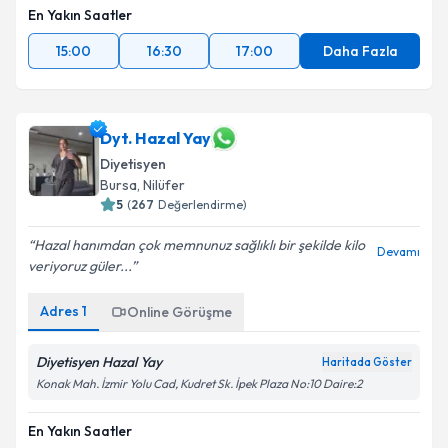
En Yakın Saatler
15:00
16:30
17:00
Daha Fazla
Dyt. Hazal Yay
Diyetisyen
Bursa
, Nilüfer
5
(
267
Değerlendirme)
Hazal hanımdan çok memnunuz sağlıklı bir şekilde kilo
Devamı
veriyoruz güler...
Adres
1
Online Görüşme
Diyetisyen Hazal Yay
Haritada Göster
Konak Mah. İzmir Yolu Cad, Kudret Sk. İpek Plaza No:10 Daire:2
En Yakın Saatler