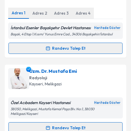
E-posta Adresiniz
Adres
1
Adres
2
Adres
3
Adres
4
İstanbul Esenler Başakşehır Devlet Hastanesı
Haritada Göster
Kişisel verilerimin işlenmesine ilişkin
Aydınlatma
Başak, 4 Etap 1.Kısım/ Yunus Emre Cad., 34306 Başakşehir/İstanbul
Metni
'ni okudum ve kişisel verilerimin belirtilen
kapsamda işlenmesini kabul ediyorum.
Randevu Talep Et
Randevu Takvimi Talebi
Takvim Talebini Gönder
Uzm. Dr. Emel Boyraz
için randevu takvimi talebi
Uzm. Dr. Mustafa Emi
oluşturun. Size bu uzmandan randevu almanız için bir
Radyoloji
takvim hazırlandığında e-posta ile bilgilendireceğiz.
Kayseri
, Melikgazi
E-posta Adresiniz
Özel Acıbadem Kayseri Hastanesi
Haritada Göster
38050, Melikgazi, Mustafa Kemal Paşa Blv. No:1, 38030
Melikgazi/Kayseri
Kişisel verilerimin işlenmesine ilişkin
Aydınlatma
Randevu Talep Et
Metni
'ni okudum ve kişisel verilerimin belirtilen
Randevu Takvimi Talebi