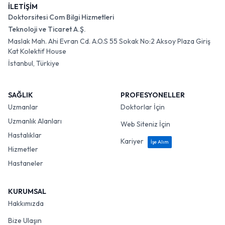
İLETİŞİM
Doktorsitesi Com Bilgi Hizmetleri
Teknoloji ve Ticaret A.Ş.
Maslak Mah. Ahi Evran Cd. A.O.S 55 Sokak No:2 Aksoy Plaza Giriş
Kat Kolektif House
İstanbul, Türkiye
SAĞLIK
PROFESYONELLER
Uzmanlar
Doktorlar İçin
Uzmanlık Alanları
Web Siteniz İçin
Hastalıklar
Kariyer
İşe Alım
Hizmetler
Hastaneler
KURUMSAL
Hakkımızda
Bize Ulaşın