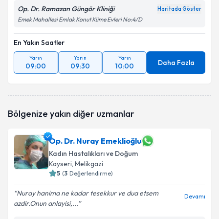
Op. Dr. Ramazan Güngör Kliniği
Haritada Göster
Emek Mahallesi Emlak Konut Küme Evleri No:4/D
En Yakın Saatler
Yarın
Yarın
Yarın
Daha Fazla
09:00
09:30
10:00
Bölgenize yakın diğer uzmanlar
Op. Dr. Nuray Emeklioğlu
Kadın Hastalıkları ve Doğum
Kayseri
, Melikgazi
5
(
3
Değerlendirme)
Nuray hanima ne kadar tesekkur ve dua etsem
Devamı
azdir.Onun anlayisi,...