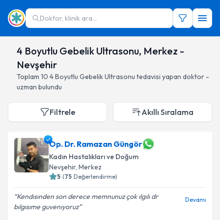
Doktor, klinik ara...
4 Boyutlu Gebelik Ultrasonu, Merkez -
Nevşehir
Toplam
10
4 Boyutlu Gebelik Ultrasonu
tedavisi yapan doktor -
uzman bulundu
Filtrele
Akıllı Sıralama
Op. Dr. Ramazan Güngör
Kadın Hastalıkları ve Doğum
Nevşehir
, Merkez
5
(
75
Değerlendirme)
Kendısınden son derece memnunuz çok ılgılı dr
Devamı
bılgısıme guvenıyoruz