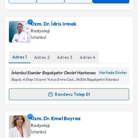
Uzm. Dr. İdris Irmak
Radyoloji
İstanbul
Adres
1
Adres
2
Adres
3
Adres
4
İstanbul Esenler Başakşehır Devlet Hastanesı
Haritada Göster
Başak, 4 Etap 1.Kısım/ Yunus Emre Cad., 34306 Başakşehir/İstanbul
Randevu Talep Et
Randevu Takvimi Talebi
Uzm. Dr. İdris Irmak
için randevu takvimi talebi
Uzm. Dr. Emel Boyraz
oluşturun. Size bu uzmandan randevu almanız için bir
Radyoloji
takvim hazırlandığında e-posta ile bilgilendireceğiz.
İstanbul