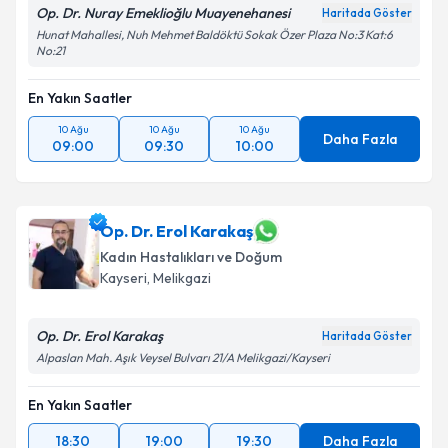
Op. Dr. Nuray Emeklioğlu Muayenehanesi
Haritada Göster
Hunat Mahallesi, Nuh Mehmet Baldöktü Sokak Özer Plaza No:3 Kat:6
No:21
En Yakın Saatler
10 Ağu
10 Ağu
10 Ağu
Daha Fazla
09:00
09:30
10:00
Op. Dr. Erol Karakaş
Kadın Hastalıkları ve Doğum
Kayseri
, Melikgazi
Op. Dr. Erol Karakaş
Haritada Göster
Alpaslan Mah. Aşık Veysel Bulvarı 21/A Melikgazi/Kayseri
En Yakın Saatler
18:30
19:00
19:30
Daha Fazla