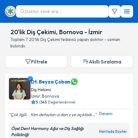
Doktor, klinik ara...
20'lik Diş Çekimi, Bornova - İzmir
Toplam
7
20'lik Diş Çekimi
tedavisi yapan doktor - uzman
bulundu
Filtrele
Akıllı Sıralama
Dt. Beyza Çoban
Diş Hekimi
İzmir
, Bornova
5
(
345
Değerlendirme)
Devamı
Çok ilgili. . tüm detayları a dan z ye açıkladı...
Özel Dent Harmony Ağız ve Diş Sağlığı
Haritada Göster
Polikliniği