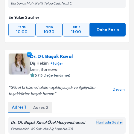
Barboros Mah. Refik Tulga Cad. No:3 C
En Yakın Saatler
Yarın
Yarın
Yarın
Daha Fazla
10:00
10:30
11:00
Dr. Dt. Başak Kaval
Diş Hekimi
+
1
diğer
İzmir
, Bornova
5
(
13
Değerlendirme)
Güzel bi hizmet aldım açıklayıcıydı ve ilgiliydiler
Devamı
teşekkürler başak hanım
Adres
1
Adres
2
Dr. Dt. Başak Kaval Özel Muayenehanesi
Haritada Göster
Erzene Mah. 69 Sok. No:2 İç Kapı No:101