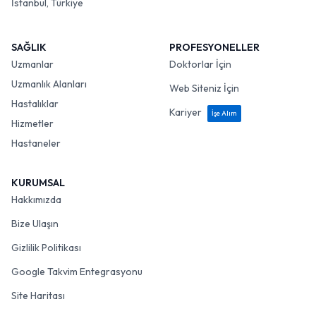
İstanbul, Türkiye
SAĞLIK
PROFESYONELLER
Uzmanlar
Doktorlar İçin
Uzmanlık Alanları
Web Siteniz İçin
Hastalıklar
Kariyer
İşe Alım
Hizmetler
Hastaneler
KURUMSAL
Hakkımızda
Bize Ulaşın
Gizlilik Politikası
Google Takvim Entegrasyonu
Site Haritası