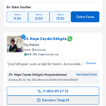
En Yakın Saatler
Yarın
Yarın
Yarın
Daha Fazla
11:30
12:30
13:30
Dt. Neşe Ceyda Gökgöz
Diş Hekimi
İzmir
, Bornova
4.9
(
94
Değerlendirme)
Devamı
Çok tatli guler yuzlu ve ilgili bir hekim. Ayrica elide...
Dt. Neşe Ceyda Gökgöz Muayenehanesi
Haritada Göster
Erzene, 85. Sk. No: 10A, Bornova Doktor Klinikleri35040
0 (850) 811 67 33
Randevu Takvimi Talebi
Randevu Talep Et