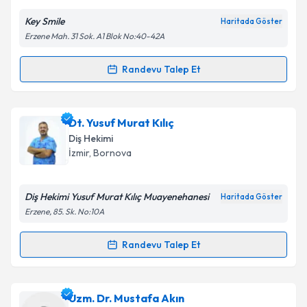
E-posta Adresiniz
Key Smile
Haritada Göster
Erzene Mah. 31 Sok. A1 Blok No:40-42A
Kişisel verilerimin işlenmesine ilişkin
Aydınlatma
Randevu Talep Et
Randevu Takvimi Talebi
Metni
'ni okudum ve kişisel verilerimin belirtilen
kapsamda işlenmesini kabul ediyorum.
Dt. Miray Açıkalın Okdayan
için randevu takvimi
Dt. Yusuf Murat Kılıç
talebi oluşturun. Size bu uzmandan randevu almanız
Takvim Talebini Gönder
Diş Hekimi
için bir takvim hazırlandığında e-posta ile
İzmir
, Bornova
bilgilendireceğiz.
E-posta Adresiniz
Diş Hekimi Yusuf Murat Kılıç Muayenehanesi
Haritada Göster
Erzene, 85. Sk. No:10A
Randevu Talep Et
Randevu Takvimi Talebi
Kişisel verilerimin işlenmesine ilişkin
Aydınlatma
Metni
'ni okudum ve kişisel verilerimin belirtilen
kapsamda işlenmesini kabul ediyorum.
Dt. Yusuf Murat Kılıç
için randevu takvimi talebi
Uzm. Dr. Mustafa Akın