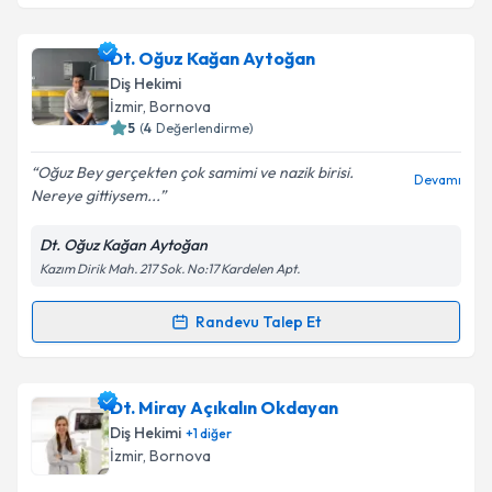
Dt. Neşe Ceyda Gökgöz
için randevu takvimi talebi
oluşturun. Size bu uzmandan randevu almanız için bir
Dt. Oğuz Kağan Aytoğan
takvim hazırlandığında e-posta ile bilgilendireceğiz.
Diş Hekimi
E-posta Adresiniz
İzmir
, Bornova
5
(
4
Değerlendirme)
Oğuz Bey gerçekten çok samimi ve nazik birisi.
Devamı
Nereye gittiysem...
Kişisel verilerimin işlenmesine ilişkin
Aydınlatma
Metni
'ni okudum ve kişisel verilerimin belirtilen
Dt. Oğuz Kağan Aytoğan
kapsamda işlenmesini kabul ediyorum.
Kazım Dirik Mah. 217 Sok. No:17 Kardelen Apt.
Takvim Talebini Gönder
Randevu Talep Et
Randevu Takvimi Talebi
Dt. Oğuz Kağan Aytoğan
için randevu takvimi talebi
Dt. Miray Açıkalın Okdayan
oluşturun. Size bu uzmandan randevu almanız için bir
Diş Hekimi
+
1
diğer
takvim hazırlandığında e-posta ile bilgilendireceğiz.
İzmir
, Bornova