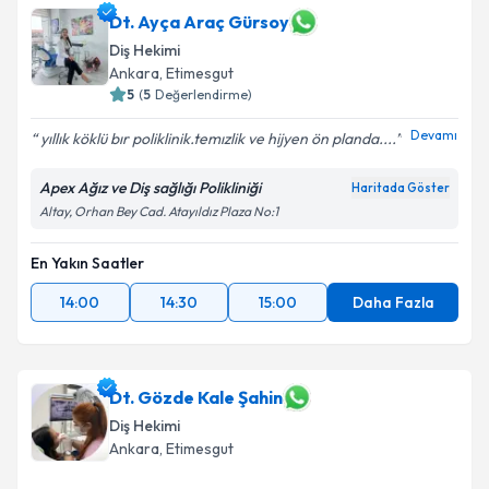
Dt. Ayça Araç Gürsoy
Diş Hekimi
Ankara
, Etimesgut
5
(
5
Değerlendirme)
Devamı
yıllık köklü bır poliklinik.temızlik ve hijyen ön planda....
Apex Ağız ve Diş sağlığı Polikliniği
Haritada Göster
Altay, Orhan Bey Cad. Atayıldız Plaza No:1
En Yakın Saatler
14:00
14:30
15:00
Daha Fazla
Dt. Gözde Kale Şahin
Diş Hekimi
Ankara
, Etimesgut