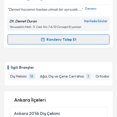
E-posta Adresiniz
Devamı
Demet hocamın hastası olmak bir ayrıcalık....
Dt. Demet Duran
Haritada Göster
Yavuzselim Mah. 11. Cad. No:7 A/12 Consept Eryaman
Kişisel verilerimin işlenmesine ilişkin
Aydınlatma
Metni
'ni okudum ve kişisel verilerimin belirtilen
kapsamda işlenmesini kabul ediyorum.
Randevu Talep Et
Randevu Takvimi Talebi
Takvim Talebini Gönder
Dt. Demet Duran
için randevu takvimi talebi
oluşturun. Size bu uzmandan randevu almanız için bir
İlgili Branşlar
takvim hazırlandığında e-posta ile bilgilendireceğiz.
Diş Hekimi
Ağız, Diş ve Çene Cerrahisi
Ortodonti (Ç
12
1
E-posta Adresiniz
Ankara İlçeleri
Kişisel verilerimin işlenmesine ilişkin
Aydınlatma
Metni
'ni okudum ve kişisel verilerimin belirtilen
Ankara
20'lik Diş Çekimi
kapsamda işlenmesini kabul ediyorum.