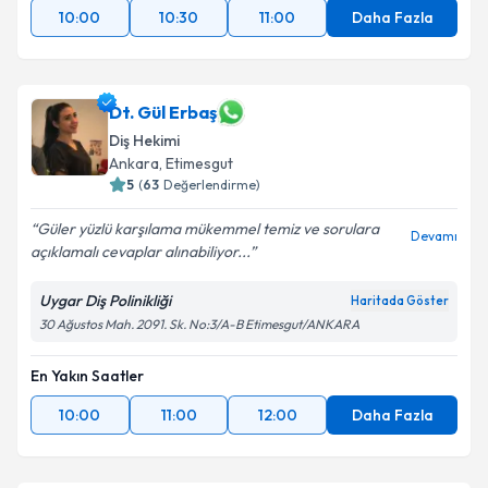
10:00
10:30
11:00
Daha Fazla
Dt. Gül Erbaş
Diş Hekimi
Ankara
, Etimesgut
5
(
63
Değerlendirme)
Güler yüzlü karşılama mükemmel temiz ve sorulara
Devamı
açıklamalı cevaplar alınabiliyor...
Uygar Diş Polinikliği
Haritada Göster
30 Ağustos Mah. 2091. Sk. No:3/A-B Etimesgut/ANKARA
En Yakın Saatler
10:00
11:00
12:00
Daha Fazla