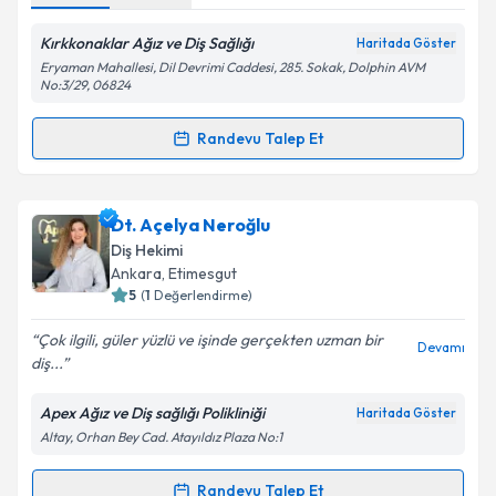
Kırkkonaklar Ağız ve Diş Sağlığı
Haritada Göster
Kişisel verilerimin işlenmesine ilişkin
Aydınlatma
Eryaman Mahallesi, Dil Devrimi Caddesi, 285. Sokak, Dolphin AVM
Metni
'ni okudum ve kişisel verilerimin belirtilen
No:3/29, 06824
kapsamda işlenmesini kabul ediyorum.
Randevu Talep Et
Randevu Takvimi Talebi
Takvim Talebini Gönder
Dt. Özgün Güven
için randevu takvimi talebi
Dt. Açelya Neroğlu
oluşturun. Size bu uzmandan randevu almanız için bir
Diş Hekimi
takvim hazırlandığında e-posta ile bilgilendireceğiz.
Ankara
, Etimesgut
5
(
1
Değerlendirme)
E-posta Adresiniz
Çok ilgili, güler yüzlü ve işinde gerçekten uzman bir
Devamı
diş...
Apex Ağız ve Diş sağlığı Polikliniği
Haritada Göster
Kişisel verilerimin işlenmesine ilişkin
Aydınlatma
Altay, Orhan Bey Cad. Atayıldız Plaza No:1
Metni
'ni okudum ve kişisel verilerimin belirtilen
kapsamda işlenmesini kabul ediyorum.
Randevu Talep Et