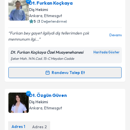
Dt. Gül Tuğba Kadıoğlu
için randevu takvimi talebi
Dt. Furkan Koçkaya
oluşturun. Size bu uzmandan randevu almanız için bir
Diş Hekimi
takvim hazırlandığında e-posta ile bilgilendireceğiz.
Ankara
, Etimesgut
5
(
3
Değerlendirme)
E-posta Adresiniz
Furkan bey gayet ilgiliydi diş tellerimden çok
Devamı
memnunum ilgi...
Dt. Furkan Koçkaya Özel Muayenehanesi
Haritada Göster
Kişisel verilerimin işlenmesine ilişkin
Aydınlatma
Şeker Mah. 1414.Cad. 15-C Meydan Cadde
Metni
'ni okudum ve kişisel verilerimin belirtilen
kapsamda işlenmesini kabul ediyorum.
Randevu Talep Et
Randevu Takvimi Talebi
Takvim Talebini Gönder
Dt. Furkan Koçkaya
için randevu takvimi talebi
Dt. Özgün Güven
oluşturun. Size bu uzmandan randevu almanız için bir
Diş Hekimi
takvim hazırlandığında e-posta ile bilgilendireceğiz.
Ankara
, Etimesgut
E-posta Adresiniz
Adres
1
Adres
2