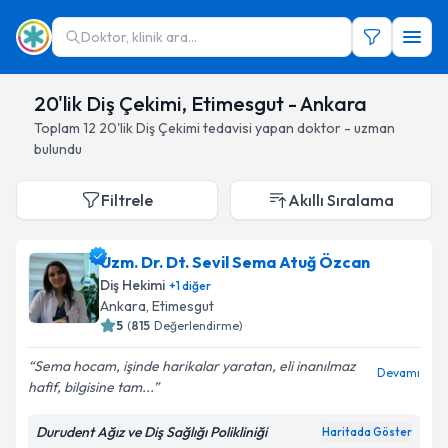
Doktor, klinik ara...
20'lik Diş Çekimi, Etimesgut - Ankara
Toplam
12
20'lik Diş Çekimi
tedavisi yapan doktor - uzman
bulundu
Filtrele
Akıllı Sıralama
Uzm. Dr. Dt. Sevil Sema Atuğ Özcan
Diş Hekimi
+
1
diğer
Ankara
, Etimesgut
5
(
815
Değerlendirme)
Sema hocam, işinde harikalar yaratan, eli inanılmaz
Devamı
hafif, bilgisine tam...
Durudent Ağız ve Diş Sağlığı Polikliniği
Haritada Göster