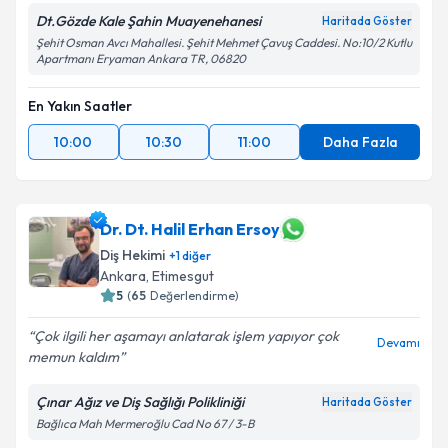
Dt.Gözde Kale Şahin Muayenehanesi
Haritada Göster
Şehit Osman Avcı Mahallesi. Şehit Mehmet Çavuş Caddesi. No:10/2 Kutlu
Apartmanı Eryaman Ankara TR, 06820
En Yakın Saatler
10:00
10:30
11:00
Daha Fazla
Dr. Dt. Halil Erhan Ersoy
Diş Hekimi
+
1
diğer
Ankara
, Etimesgut
5
(
65
Değerlendirme)
Çok ilgili her aşamayı anlatarak işlem yapıyor çok
Devamı
memun kaldım
Çınar Ağız ve Diş Sağlığı Polikliniği
Haritada Göster
Bağlıca Mah Mermeroğlu Cad No 67 / 3-B