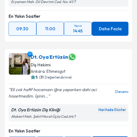
Eryaman Mah. Dil Devrimi Cad. No: 41/7
En Yakın Saatler
Yarın
09:30
11:00
Daha Fazla
14:45
Dt. Oya Ertüzün
Diş Hekimi
Ankara
, Etimesgut
5
(
31
Değerlendirme)
Eli cok hafif hocamızın iğne yaparken dahi aci
Devamı
hissetmedim. İşinin...
Dt. Oya Ertüzün Diş Kliniği
Haritada Göster
Atakent Mah. Şehit Murat Üçöz Cad.64/1
En Yakın Saatler