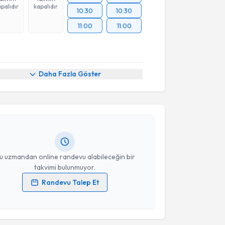
palıdır
kapalıdır
10:30
10:30
11:00
11:00
akvimi Talebi
Daha Fazla Göster
an Aslan
için randevu takvimi talebi oluşturun. Size
 randevu almanız için bir takvim hazırlandığında e-
lgilendireceğiz.
resiniz
u uzmandan online randevu alabileceğin bir
takvimi bulunmuyor.
Randevu Talep Et
 verilerimin işlenmesine ilişkin
Aydınlatma Metni
'ni
akvimi Talebi
 ve kişisel verilerimin belirtilen kapsamda
esini kabul ediyorum.