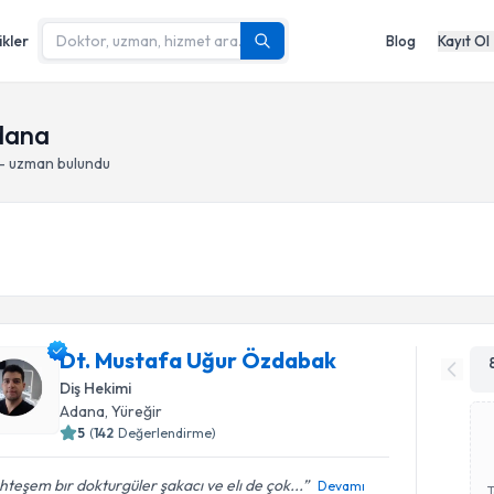
ikler
Blog
Kayıt Ol
Adana
 - uzman bulundu
Dt. Mustafa Uğur Özdabak
Diş Hekimi
Adana
, Yüreğir
5
(
142
Değerlendirme)
teşem bır dokturgüler şakacı ve elı de çok...
Devamı