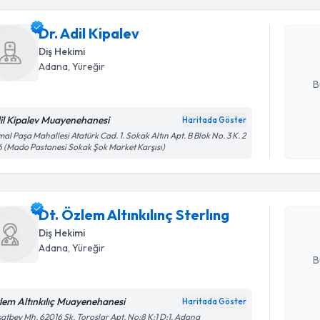
Dr. Adil K
uzmandan ra
Dr. Adil Kipalev
posta ile bi
Diş Hekimi
E-posta Ad
Adana
, Yüreğir
B
il Kipalev Muayenehanesi
Haritada Göster
Randevu T
Kişisel
al Paşa Mahallesi Atatürk Cad. 1. Sokak Altın Apt. B Blok No. 3 K. 2
6 (Mado Pastanesi Sokak Şok Market Karşısı)
okudum
işlenm
Dt. Özlem 
oluşturun. 
Dt. Özlem Altınkılınç Sterlıng
hazırlandığ
Diş Hekimi
E-posta Ad
Adana
, Yüreğir
B
lem Altınkılıç Muayenehanesi
Haritada Göster
Kişisel
atbey Mh. 62016 Sk. Toroslar Apt. No:8 K:1 D:1, Adana