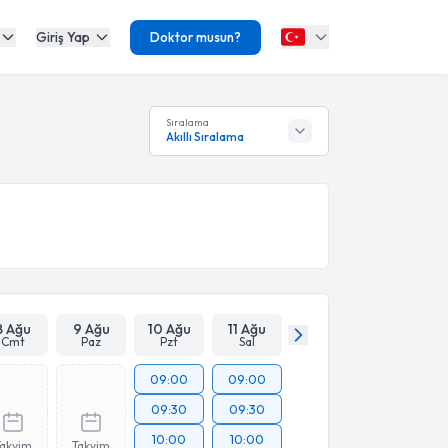
Giriş Yap
Doktor musun?
Sıralama
Akıllı Sıralama
8 Ağu
9 Ağu
10 Ağu
11 Ağu
Cmt
Paz
Pzt
Sal
09:00
09:00
09:30
09:30
10:00
10:00
Takvim
Takvim