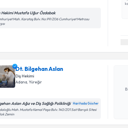
ka
ş Hekimi Mustafa Uğur Özdabak
huriyet Mah. Karataş Bulv. No:99/Z06 Cumhuriyet Metrosu
şısı
Randevu T
Dt. Bilgeh
bu uzmandan
Dt. Bilgehan Aslan
posta ile bi
Diş Hekimi
E-posta Ad
Adana
, Yüreğir
B
gehan Aslan Ağız ve Diş Sağlığı Polikliniği
Haritada Göster
Kişisel
aloğlu Mah. Mustafa Kemal Paşa Bulv. 140/Z01 Sait Barışık Sitesi
Randevu T
lok Zemin
okudum
işlenm