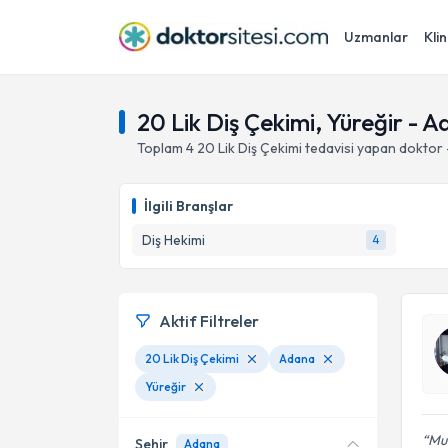
Uzmanlar
Klin
20 Lik Diş Çekimi, Yüreğir - 
Toplam
4
20 Lik Diş Çekimi
tedavisi yapan doktor
İlgili Branşlar
Diş Hekimi
4
Aktif Filtreler
20 Lik Diş Çekimi
Adana
Yüreğir
Muh
Şehir
Adana