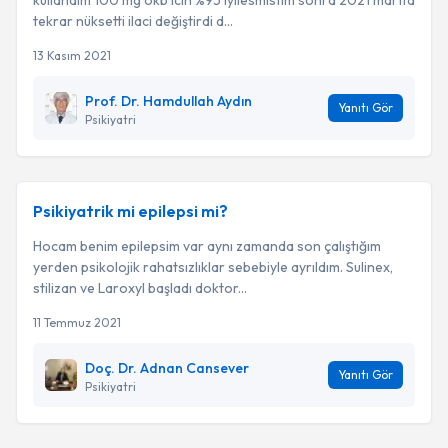
kullandim 100 mg okb icin %95 iyilesmistim sonra 2021 martta
tekrar nüksetti ilaci değiştirdi d...
13 Kasım 2021
Prof. Dr. Hamdullah Aydın
Yanıtı Gör
Psikiyatri
Psikiyatrik mi epilepsi mi?
Hocam benim epilepsim var aynı zamanda son çalıştığım
yerden psikolojik rahatsızlıklar sebebiyle ayrıldım. Sulinex,
stilizan ve Laroxyl başladı doktor...
11 Temmuz 2021
Doç. Dr. Adnan Cansever
Yanıtı Gör
Psikiyatri