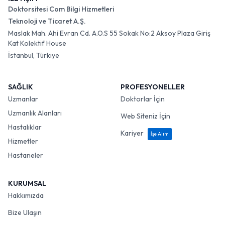
Doktorsitesi Com Bilgi Hizmetleri
Teknoloji ve Ticaret A.Ş.
Maslak Mah. Ahi Evran Cd. A.O.S 55 Sokak No:2 Aksoy Plaza Giriş
Kat Kolektif House
İstanbul, Türkiye
SAĞLIK
PROFESYONELLER
Uzmanlar
Doktorlar İçin
Uzmanlık Alanları
Web Siteniz İçin
Hastalıklar
Kariyer
İşe Alım
Hizmetler
Hastaneler
KURUMSAL
Hakkımızda
Bize Ulaşın