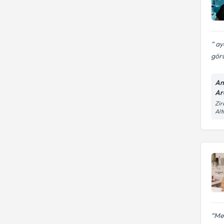
ayd
gör
An
Ar
Zir
Alt
Mer