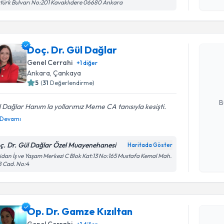
işlenm
türk Bulvarı No:201 Kavaklıdere 06680 Ankara
Randevu T
Doç. Dr. Gül Dağlar
Doç. Dr. G
bu uzmandan
Genel Cerrahi
+
1
diğer
posta ile bi
Ankara
,
Çankaya
5
(
31
Değerlendirme)
E-posta Ad
B
 Dağlar Hanım la yollarımız Meme CA tanısıyla kesişti.
Devamı
Kişisel
ç. Dr. Gül Dağlar Özel Muayenehanesi
Haritada Göster
okudum
dan İş ve Yaşam Merkezi C Blok Kat:13 No:165 Mustafa Kemal Mah.
işlenm
8 Cad. No:4
Randevu T
Op. Dr. Gamze Kızıltan
Op. Dr. G
Genel Cerrahi