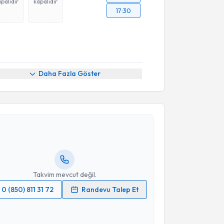
palıdır
kapalıdır
17:30
Daha Fazla Göster
akvimi Talebi
 Ebru Menekşe
için randevu takvimi talebi oluşturun.
andan randevu almanız için bir takvim
ında e-posta ile bilgilendireceğiz.
resiniz
Takvim mevcut değil.
0 (850) 811 31 72
Randevu Talep Et
 verilerimin işlenmesine ilişkin
Aydınlatma Metni
'ni
 ve kişisel verilerimin belirtilen kapsamda