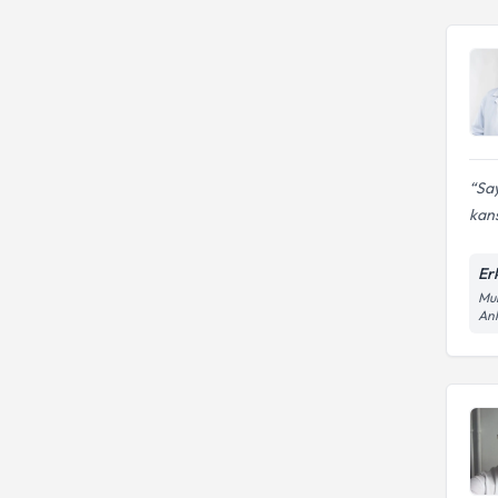
Say
kans
Er
Muh
An