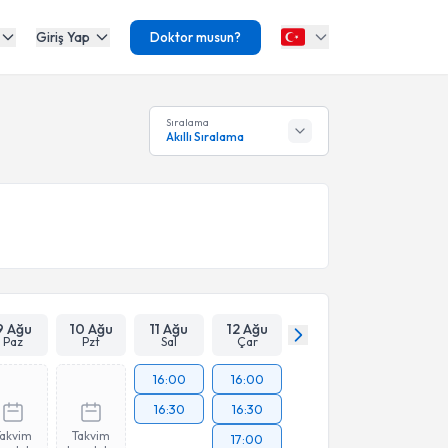
Giriş Yap
Doktor musun?
Sıralama
Akıllı Sıralama
9 Ağu
10 Ağu
11 Ağu
12 Ağu
Paz
Pzt
Sal
Çar
16:00
16:00
16:30
16:30
Takvim
Takvim
17:00