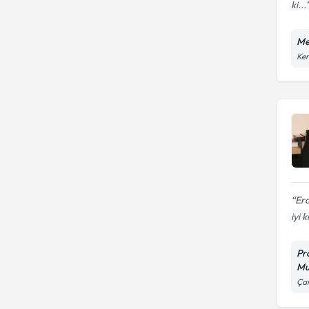
ki...
Me
Ken
Er
iyi k
Pr
Mu
Çan