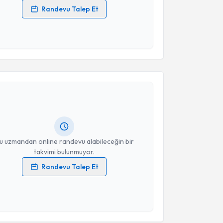
Randevu Talep Et
 verilerimin işlenmesine ilişkin
Aydınlatma Metni
'ni
 ve kişisel verilerimin belirtilen kapsamda
esini kabul ediyorum.
akvimi Talebi
Takvim Talebini Gönder
Ercüment Hayri Tekin
için randevu takvimi talebi
Size bu uzmandan randevu almanız için bir takvim
ında e-posta ile bilgilendireceğiz.
resiniz
u uzmandan online randevu alabileceğin bir
takvimi bulunmuyor.
Randevu Talep Et
 verilerimin işlenmesine ilişkin
Aydınlatma Metni
'ni
 ve kişisel verilerimin belirtilen kapsamda
esini kabul ediyorum.
akvimi Talebi