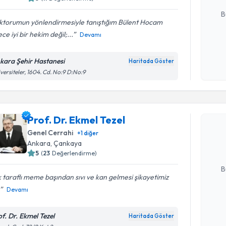
E-posta Ad
B
ktorumun yönlendirmesiyle tanıştığım Bülent Hocam
ce iyi bir hekim değil;...
Devamı
Kişisel
okudum
kara Şehir Hastanesi
Haritada Göster
işlenm
versiteler, 1604. Cd. No:9 D:No:9
Randevu T
Prof. Dr. 
Prof. Dr. Ekmel Tezel
Size bu uzm
Genel Cerrahi
+
1
diğer
hazırlandığ
Ankara
,
Çankaya
5
(
23
Değerlendirme)
E-posta Ad
B
 taraflı meme başından sıvı ve kan gelmesi şikayetimiz
Devamı
Kişisel
okudum
of. Dr. Ekmel Tezel
Haritada Göster
işlenm