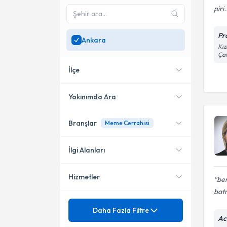
piri.
Pr
Ankara
Kız
Ça
İlçe
Yakınımda Ara
Branşlar
Meme Cerrahisi
Konumuma yakın uzmanları
Çankaya
göster
Altındağ
İlgi Alanları
Yenimahalle
Hizmetler
ben
Genel Cerrahi
bat
Meme Cerrahisi
Mezuniyet
Meme Hastalıkları
Daha Fazla Filtre
Ac
Endokrin Cerrahisi