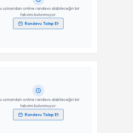
resiniz
u uzmandan online randevu alabileceğin bir
takvimi bulunmuyor.
Randevu Talep Et
 verilerimin işlenmesine ilişkin
Aydınlatma Metni
'ni
 ve kişisel verilerimin belirtilen kapsamda
esini kabul ediyorum.
akvimi Talebi
Takvim Talebini Gönder
Ekmel Tezel
için randevu takvimi talebi oluşturun.
andan randevu almanız için bir takvim
ında e-posta ile bilgilendireceğiz.
resiniz
u uzmandan online randevu alabileceğin bir
takvimi bulunmuyor.
Randevu Talep Et
 verilerimin işlenmesine ilişkin
Aydınlatma Metni
'ni
 ve kişisel verilerimin belirtilen kapsamda
esini kabul ediyorum.