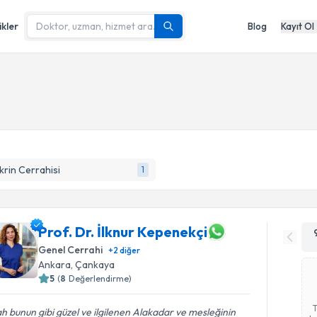
ikler
Blog
Kayıt Ol
rin Cerrahisi
1
Prof. Dr. İlknur Kepenekçi
Genel Cerrahi
+
2
diğer
Ankara
,
Çankaya
5
(
8
Değerlendirme)
ah bunun gibi güzel ve ilgilenen Alakadar ve mesleğinin