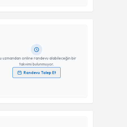
esini kabul ediyorum.
akvimi Talebi
Takvim Talebini Gönder
ül Dağlar
için randevu takvimi talebi oluşturun. Size
 randevu almanız için bir takvim hazırlandığında e-
lgilendireceğiz.
resiniz
u uzmandan online randevu alabileceğin bir
takvimi bulunmuyor.
Randevu Talep Et
 verilerimin işlenmesine ilişkin
Aydınlatma Metni
'ni
 ve kişisel verilerimin belirtilen kapsamda
esini kabul ediyorum.
akvimi Talebi
Takvim Talebini Gönder
amze Kızıltan
için randevu takvimi talebi oluşturun.