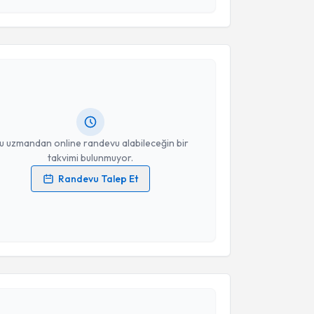
akvimi Talebi
Takvim Talebini Gönder
 Semih Görgülü
için randevu takvimi talebi oluşturun.
andan randevu almanız için bir takvim
ında e-posta ile bilgilendireceğiz.
resiniz
u uzmandan online randevu alabileceğin bir
takvimi bulunmuyor.
Randevu Talep Et
 verilerimin işlenmesine ilişkin
Aydınlatma Metni
'ni
 ve kişisel verilerimin belirtilen kapsamda
esini kabul ediyorum.
akvimi Talebi
Takvim Talebini Gönder
 Serdar Özbaş
için randevu takvimi talebi oluşturun.
andan randevu almanız için bir takvim