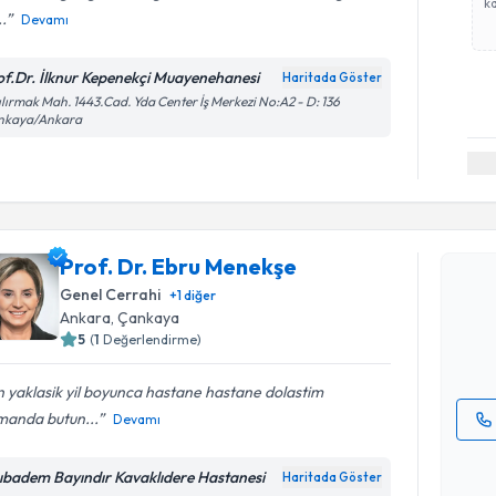
ka
..
Devamı
of.Dr. İlknur Kepenekçi Muayenehanesi
Haritada Göster
ılırmak Mah. 1443.Cad. Yda Center İş Merkezi No:A2 - D: 136
nkaya/Ankara
Randevu T
Prof. Dr.
Prof. Dr. Ebru Menekşe
Size bu uzm
Genel Cerrahi
+
1
diğer
hazırlandığ
Ankara
,
Çankaya
5
(
1
Değerlendirme)
E-posta Ad
 yaklasik yil boyunca hastane hastane dolastim
manda butun...
Devamı
Kişisel
okudum
ıbadem Bayındır Kavaklıdere Hastanesi
Haritada Göster