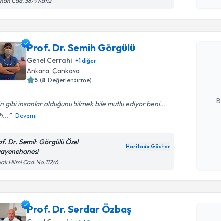
nah Cad. 38/9 Kat:2
Randevu T
Prof. Dr. Semih Görgülü
Prof. Dr.
Size bu uzm
Genel Cerrahi
+
1
diğer
hazırlandığ
Ankara
,
Çankaya
5
(
8
Değerlendirme)
E-posta Ad
B
in gibi insanlar olduğunu bilmek bile mutlu ediyor beni...
h...
Devamı
Kişisel
of. Dr. Semih Görgülü Özel
okudum
Haritada Göster
ayenehanesi
işlenm
alı Hilmi Cad. No:112/6
Randevu T
Prof. Dr.
Prof. Dr. Serdar Özbaş
Size bu uzm