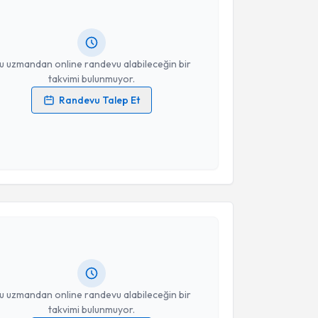
andan randevu almanız için bir takvim
ında e-posta ile bilgilendireceğiz.
resiniz
u uzmandan online randevu alabileceğin bir
takvimi bulunmuyor.
Randevu Talep Et
 verilerimin işlenmesine ilişkin
Aydınlatma Metni
'ni
 ve kişisel verilerimin belirtilen kapsamda
esini kabul ediyorum.
akvimi Talebi
Takvim Talebini Gönder
Meral Şen
için randevu takvimi talebi oluşturun. Size
 randevu almanız için bir takvim hazırlandığında e-
lgilendireceğiz.
resiniz
u uzmandan online randevu alabileceğin bir
takvimi bulunmuyor.