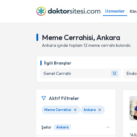
Uzmanlar
Klin
Meme Cerrahisi, Ankara
Ankara
içinde toplam
12
meme cerrahı
bulundu
İlgili Branşlar
Genel Cerrahi
Endok
12
Aktif Filtreler
Meme Cerrahisi
Ankara
Şehir
Ankara
All