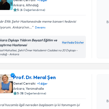
+
1
diğer
Size bu uzm
Ankara
,
Altındağ
hazırlandığ
5
(
6
Değerlendirme)
E-posta Ad
ır Etlik Şehir Hastanesinde meme kanseri tedavisi
B
üyorum. Ankara'nın...
Devamı
Kişisel
kara Dışkapı Yıldırım Beyazıt Eğitim ve
Haritada Göster
okudum
aştırma Hastanesi
işlenm
aat Mahallesi, Şehit Ömer Halisdemir Caddesi no 20 Dışkapı -
ındağ - Ankara
Randevu T
Prof. Dr. 
Prof. Dr. Meral Şen
bu uzmandan
Genel Cerrahi
+
1
diğer
posta ile bi
Ankara
,
Yenimahalle
5
(
18
Değerlendirme)
E-posta Ad
B
al hocamla ilgili nereden başlasam iyi ki tanımışım iyi