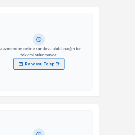
Takvim Talebini Gönder
Erkan Öztürk
için randevu takvimi talebi oluşturun.
andan randevu almanız için bir takvim
ında e-posta ile bilgilendireceğiz.
resiniz
u uzmandan online randevu alabileceğin bir
takvimi bulunmuyor.
Randevu Talep Et
 verilerimin işlenmesine ilişkin
Aydınlatma Metni
'ni
 ve kişisel verilerimin belirtilen kapsamda
esini kabul ediyorum.
akvimi Talebi
Takvim Talebini Gönder
ülent Çomçalı
için randevu takvimi talebi oluşturun.
andan randevu almanız için bir takvim
ında e-posta ile bilgilendireceğiz.