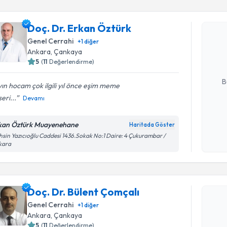
Doç. Dr. Erkan Öztürk
Doç. Dr. 
Size bu uzm
Genel Cerrahi
+
1
diğer
hazırlandığ
Ankara
,
Çankaya
5
(
11
Değerlendirme)
E-posta Ad
B
ın hocam çok ilgili yıl önce eşim meme
eri...
Devamı
Kişisel
kan Öztürk Muayenehane
Haritada Göster
okudum
sin Yazıcıoğlu Caddesi 1436.Sokak No:1 Daire: 4 Çukurambar /
işlenm
kara
Randevu T
Doç. Dr. B
Doç. Dr. Bülent Çomçalı
Size bu uzm
Genel Cerrahi
+
1
diğer
hazırlandığ
Ankara
,
Çankaya
5
(
11
Değerlendirme)