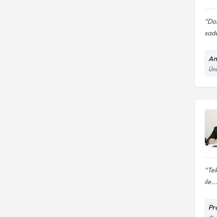
Do
sade
An
Üni
Tek
ile...
Pr