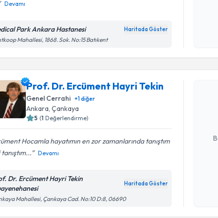
Devamı
Kişisel
okudum
dical Park Ankara Hastanesi
Haritada Göster
işlenm
tkoop Mahallesi, 1868. Sok. No:15 Batıkent
Randevu T
Prof. Dr. Ercüment Hayri Tekin
Prof. Dr. 
oluşturun. 
Genel Cerrahi
+
1
diğer
hazırlandığ
Ankara
,
Çankaya
5
(
1
Değerlendirme)
E-posta Ad
B
cüment Hocamla hayatımın en zor zamanlarında tanıştım
i tanıştım...
Devamı
Kişisel
of. Dr. Ercüment Hayri Tekin
okudum
Haritada Göster
ayenehanesi
işlenm
kaya Mahallesi, Çankaya Cad. No:10 D:8, 06690
Randevu T