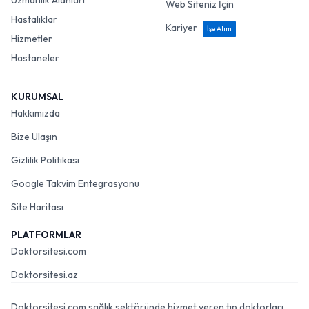
Uzmanlık Alanları
Web Siteniz İçin
Hastalıklar
Kariyer
İşe Alım
Hizmetler
Hastaneler
KURUMSAL
Hakkımızda
Bize Ulaşın
Gizlilik Politikası
Google Takvim Entegrasyonu
Site Haritası
PLATFORMLAR
Doktorsitesi.com
Doktorsitesi.az
Doktorsitesi.com sağlık sektöründe hizmet veren tıp doktorları,