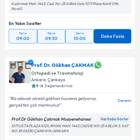
Kızılırmak Mah. 1443. Cad. No :25 A Blok Usta 1071 Plaza Kat:8 Ofis
No:60
En Yakın Saatler
Yarın
Yarın
Yarın
Daha Fazla
09:00
09:30
10:00
Prof. Dr. Gökhan ÇAKMAK
Ortopedi ve Travmatoloji
Ankara
, Çankaya
5
(
6
Değerlendirme)
Biz ailecek sürekli gökhan hocama geliyoruz,
Devamı
gerçekten çok memnunuz
Prof.Dr Gökhan Çakmak Muayenehanesi
Haritada Göster
1071 USTA PLAZA KIZILIRMAK MAH. 1443.CADDE NO:25 A BLOK 5. KAT
NO:35 06530 ÇANKAYA /ANKARA