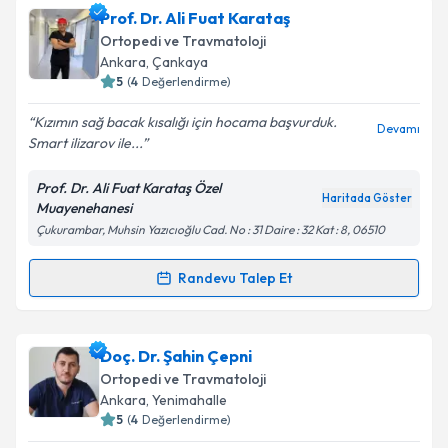
Prof. Dr. Ali Fuat Karataş
Ortopedi ve Travmatoloji
Ankara
, Çankaya
5
(
4
Değerlendirme)
Kızımın sağ bacak kısalığı için hocama başvurduk.
Devamı
Smart ilizarov ile...
Prof. Dr. Ali Fuat Karataş Özel
Haritada Göster
Muayenehanesi
Çukurambar, Muhsin Yazıcıoğlu Cad. No : 31 Daire : 32 Kat : 8, 06510
Randevu Talep Et
Randevu Takvimi Talebi
Prof. Dr. Ali Fuat Karataş
için randevu takvimi talebi
Doç. Dr. Şahin Çepni
oluşturun. Size bu uzmandan randevu almanız için bir
Ortopedi ve Travmatoloji
takvim hazırlandığında e-posta ile bilgilendireceğiz.
Ankara
, Yenimahalle
5
(
4
Değerlendirme)
E-posta Adresiniz