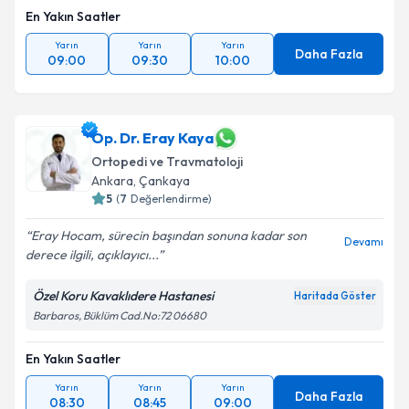
En Yakın Saatler
Yarın
Yarın
Yarın
Daha Fazla
09:00
09:30
10:00
Op. Dr. Eray Kaya
Ortopedi ve Travmatoloji
Ankara
, Çankaya
5
(
7
Değerlendirme)
Eray Hocam, sürecin başından sonuna kadar son
Devamı
derece ilgili, açıklayıcı...
Özel Koru Kavaklıdere Hastanesi
Haritada Göster
Barbaros, Büklüm Cad.No:72 06680
En Yakın Saatler
Yarın
Yarın
Yarın
Daha Fazla
08:30
08:45
09:00