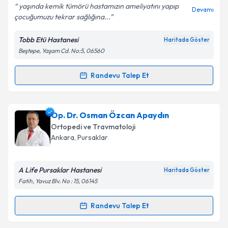
yaşında kemik tümörü hastamızın ameliyatını yapıp
Devamı
çocuğumuzu tekrar sağlığına...
Tobb Etü Hastanesi
Haritada Göster
Kişisel verilerimin işlenmesine ilişkin
Aydınlatma
Beştepe, Yaşam Cd. No:5, 06560
Metni
'ni okudum ve kişisel verilerimin belirtilen
kapsamda işlenmesini kabul ediyorum.
Randevu Talep Et
Randevu Takvimi Talebi
Takvim Talebini Gönder
Doç. Dr. Şahin Çepni
için randevu takvimi talebi
Op. Dr. Osman Özcan Apaydın
oluşturun. Size bu uzmandan randevu almanız için bir
Ortopedi ve Travmatoloji
takvim hazırlandığında e-posta ile bilgilendireceğiz.
Ankara
, Pursaklar
E-posta Adresiniz
A Life Pursaklar Hastanesi
Haritada Göster
Fatih, Yavuz Blv. No : 15, 06145
Kişisel verilerimin işlenmesine ilişkin
Aydınlatma
Randevu Talep Et
Randevu Takvimi Talebi
Metni
'ni okudum ve kişisel verilerimin belirtilen
kapsamda işlenmesini kabul ediyorum.