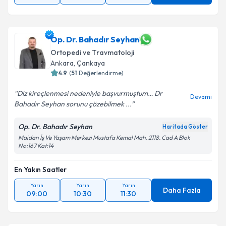
Op. Dr. Bahadır Seyhan
Ortopedi ve Travmatoloji
Ankara
, Çankaya
4.9
(
51
Değerlendirme)
Diz kireçlenmesi nedeniyle başvurmuştum… Dr
Devamı
Bahadır Seyhan sorunu çözebilmek ...
Op. Dr. Bahadır Seyhan
Haritada Göster
Maidan İş Ve Yaşam Merkezi Mustafa Kemal Mah. 2118. Cad A Blok
No:167 Kat:14
En Yakın Saatler
Yarın
Yarın
Yarın
Daha Fazla
09:00
10:30
11:30