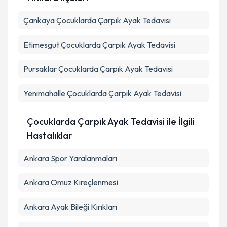
Çankaya
Kişisel verilerimin işlenmesine ilişkin
Çocuklarda Çarpık Ayak Tedavisi
Aydınlatma
Metni
'ni okudum ve kişisel verilerimin belirtilen
kapsamda işlenmesini kabul ediyorum.
Etimesgut
Çocuklarda Çarpık Ayak Tedavisi
Pursaklar
Çocuklarda Çarpık Ayak Tedavisi
Takvim Talebini Gönder
Yenimahalle
Çocuklarda Çarpık Ayak Tedavisi
Çocuklarda Çarpık Ayak Tedavisi ile İlgili
Hastalıklar
Ankara Spor Yaralanmaları
Ankara Omuz Kireçlenmesi
Ankara Ayak Bileği Kırıkları