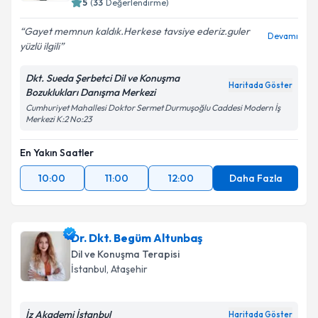
5
(
33
Değerlendirme)
E-posta Adresiniz
Gayet memnun kaldık.Herkese tavsiye ederiz.guler
Devamı
yüzlü ilgili
Dkt. Sueda Şerbetci Dil ve Konuşma
Haritada Göster
Bozuklukları Danışma Merkezi
Kişisel verilerimin işlenmesine ilişkin
Aydınlatma
Cumhuriyet Mahallesi Doktor Sermet Durmuşoğlu Caddesi Modern İş
Metni
'ni okudum ve kişisel verilerimin belirtilen
Merkezi K:2 No:23
kapsamda işlenmesini kabul ediyorum.
En Yakın Saatler
Takvim Talebini Gönder
10:00
11:00
12:00
Daha Fazla
Dr. Dkt. Begüm Altunbaş
Dil ve Konuşma Terapisi
İstanbul
,
Ataşehir
İz Akademi İstanbul
Haritada Göster