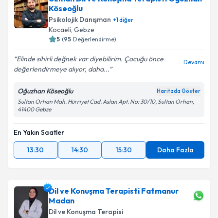
Köseoğlu
E-posta Adresiniz
Psikolojik Danışman
+
1
diğer
Kocaeli
,
Gebze
5
(
95
Değerlendirme)
Elinde sihirli değnek var diyebilirim. Çocuğu önce
Kişisel verilerimin işlenmesine ilişkin
Aydınlatma
Devamı
değerlendirmeye alıyor, daha...
Metni
'ni okudum ve kişisel verilerimin belirtilen
kapsamda işlenmesini kabul ediyorum.
Oğuzhan Köseoğlu
Haritada Göster
Sultan Orhan Mah. Hürriyet Cad. Aslan Apt. No: 30/10, Sultan Orhan,
41400 Gebze
Takvim Talebini Gönder
En Yakın Saatler
13:30
14:30
15:30
Daha Fazla
Dil ve Konuşma Terapisti Fatmanur
Madan
Dil ve Konuşma Terapisi