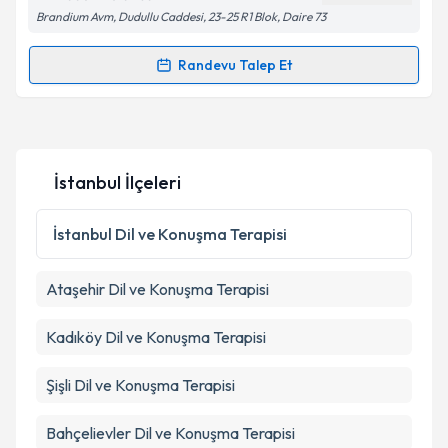
Brandium Avm, Dudullu Caddesi, 23-25 R1 Blok, Daire 73
Randevu Talep Et
Randevu Takvimi Talebi
Dr. Dkt. Begüm Altunbaş
için randevu takvimi talebi
oluşturun. Size bu uzmandan randevu almanız için bir
İstanbul İlçeleri
takvim hazırlandığında e-posta ile bilgilendireceğiz.
E-posta Adresiniz
İstanbul
Dil ve Konuşma Terapisi
Ataşehir
Dil ve Konuşma Terapisi
Kişisel verilerimin işlenmesine ilişkin
Aydınlatma
Kadıköy
Dil ve Konuşma Terapisi
Metni
'ni okudum ve kişisel verilerimin belirtilen
kapsamda işlenmesini kabul ediyorum.
Şişli
Dil ve Konuşma Terapisi
Takvim Talebini Gönder
Bahçelievler
Dil ve Konuşma Terapisi