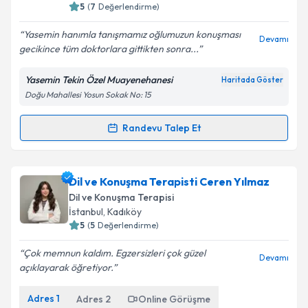
5
(
7
Değerlendirme)
Yasemin hanımla tanışmamız oğlumuzun konuşması
Devamı
gecikince tüm doktorlara gittikten sonra...
Yasemin Tekin Özel Muayenehanesi
Haritada Göster
Doğu Mahallesi Yosun Sokak No: 15
Randevu Talep Et
Randevu Takvimi Talebi
Uzman Dil ve Konuşma Terapisti Yasemin Tekin
Dil ve Konuşma Terapisti Ceren Yılmaz
için randevu takvimi talebi oluşturun. Size bu
Dil ve Konuşma Terapisi
uzmandan randevu almanız için bir takvim
İstanbul
,
Kadıköy
hazırlandığında e-posta ile bilgilendireceğiz.
5
(
5
Değerlendirme)
E-posta Adresiniz
Çok memnun kaldım. Egzersizleri çok güzel
Devamı
açıklayarak öğretiyor.
Adres
1
Adres
2
Online Görüşme