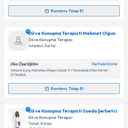
Randevu Talep Et
Randevu Takvimi Talebi
Dil ve Konuşma Terapisti Çisem Vurgun
için
Dil ve Konuşma Terapisti Mehmet Olgun
randevu takvimi talebi oluşturun. Size bu uzmandan
Dil ve Konuşma Terapisi
randevu almanız için bir takvim hazırlandığında e-
İstanbul
,
Kartal
posta ile bilgilendireceğiz.
E-posta Adresiniz
Dka Özel Eğitim
Haritada Göster
Yakacık Çarşı Mahallesi Gülşen Sokak 11-1 Yüce belde Sitesi Kartal –
İSTANBUL
Randevu Talep Et
Kişisel verilerimin işlenmesine ilişkin
Aydınlatma
Randevu Takvimi Talebi
Metni
'ni okudum ve kişisel verilerimin belirtilen
kapsamda işlenmesini kabul ediyorum.
Dil ve Konuşma Terapisti Mehmet Olgun
için
Dil ve Konuşma Terapisti Sueda Şerbetci
randevu takvimi talebi oluşturun. Size bu uzmandan
Dil ve Konuşma Terapisi
Takvim Talebini Gönder
randevu almanız için bir takvim hazırlandığında e-
Tokat
,
Erbaa
posta ile bilgilendireceğiz.