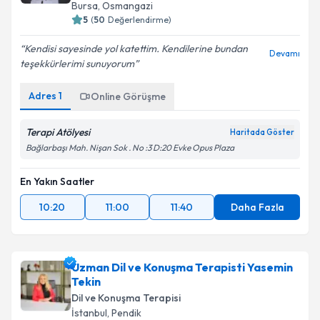
Bursa
,
Osmangazi
5
(
50
Değerlendirme)
Kendisi sayesinde yol katettim. Kendilerine bundan
Devamı
teşekkürlerimi sunuyorum
Adres
1
Online Görüşme
Terapi Atölyesi
Haritada Göster
Bağlarbaşı Mah. Nişan Sok . No :3 D:20 Evke Opus Plaza
En Yakın Saatler
10:20
11:00
11:40
Daha Fazla
Uzman Dil ve Konuşma Terapisti Yasemin
Tekin
Dil ve Konuşma Terapisi
İstanbul
,
Pendik