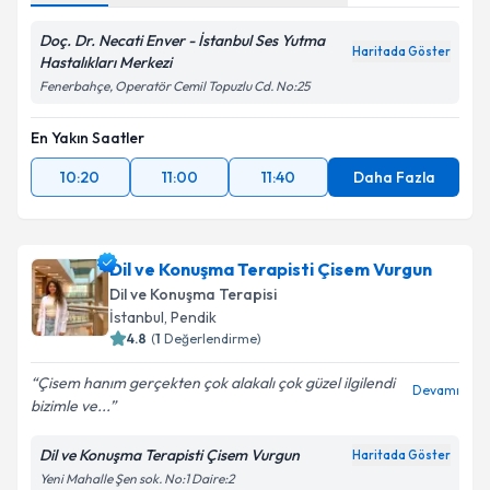
Kişisel verilerimin işlenmesine ilişkin
Aydınlatma
Metni
'ni okudum ve kişisel verilerimin belirtilen
Doç. Dr. Necati Enver - İstanbul Ses Yutma
Haritada Göster
kapsamda işlenmesini kabul ediyorum.
Hastalıkları Merkezi
Fenerbahçe, Operatör Cemil Topuzlu Cd. No:25
Takvim Talebini Gönder
En Yakın Saatler
10:20
11:00
11:40
Daha Fazla
Dil ve Konuşma Terapisti Çisem Vurgun
Dil ve Konuşma Terapisi
İstanbul
,
Pendik
4.8
(
1
Değerlendirme)
Çisem hanım gerçekten çok alakalı çok güzel ilgilendi
Devamı
bizimle ve...
Dil ve Konuşma Terapisti Çisem Vurgun
Haritada Göster
Yeni Mahalle Şen sok. No:1 Daire:2