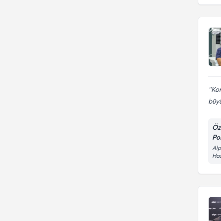
Ko
büyü
Öz
Pol
Alp
Has