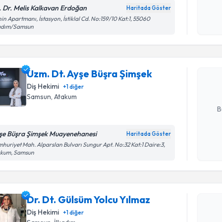
Kişisel
. Dr. Melis Kalkavan Erdoğan
Haritada Göster
okudum
in Apartmanı, İstasyon, İstiklal Cd. No:159/10 Kat:1, 55060
işlenm
Randevu T
kadım/Samsun
Uzm. Dt. 
oluşturun. 
Uzm. Dt. Ayşe Büşra Şimşek
hazırlandığ
Diş Hekimi
+
1
diğer
E-posta Ad
Samsun
, Atakum
B
şe Büşra Şimşek Muayenehanesi
Haritada Göster
Randevu T
Kişisel
huriyet Mah. Alparslan Bulvarı Sungur Apt. No:32 Kat:1 Daire:3,
akum, Samsun
okudum
işlenm
Dr. Dt. Gü
oluşturun. 
Dr. Dt. Gülsüm Yolcu Yılmaz
hazırlandığ
Diş Hekimi
+
1
diğer
E-posta Ad