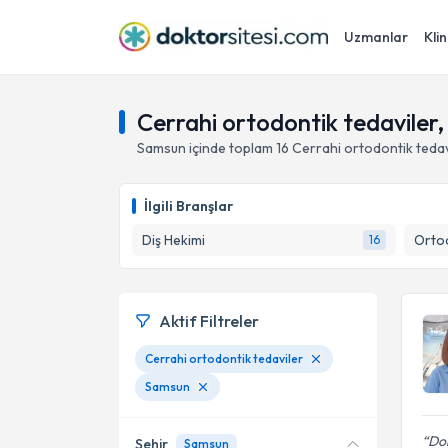
Uzmanlar
Klin
Cerrahi ortodontik tedaviler
Samsun
içinde toplam
16
Cerrahi ortodontik tedav
İlgili Branşlar
Diş Hekimi
Ortod
16
Aktif Filtreler
Cerrahi ortodontik tedaviler
Samsun
Dok
Şehir
Samsun