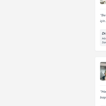
Bet
için.
Dr
Mim
Sa
Mel
baş