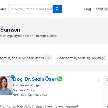
ikler
Blog
Kayıt Ol
, Samsun
iler
uygulayan doktor - uzman bulundu
onti (Çene-Diş Bozuklukları)
Pedodonti (Çocuk Diş Hekimliği)
12
Doç. Dr. Sezin Özer
Diş Hekimi
+
1
diğer
Samsun
, Atakum
5
(
30
Değerlendirme)
tor hanım bize dişlerini asla göstermeyen , yaşındaki