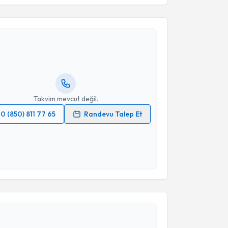
akvimi Talebi
Emre Harbalioğlu
için randevu takvimi talebi
Size bu uzmandan randevu almanız için bir takvim
ında e-posta ile bilgilendireceğiz.
resiniz
Takvim mevcut değil.
0 (850) 811 77 65
Randevu Talep Et
 verilerimin işlenmesine ilişkin
Aydınlatma Metni
'ni
 ve kişisel verilerimin belirtilen kapsamda
esini kabul ediyorum.
akvimi Talebi
Takvim Talebini Gönder
Samet Çelik
için randevu takvimi talebi oluşturun.
andan randevu almanız için bir takvim