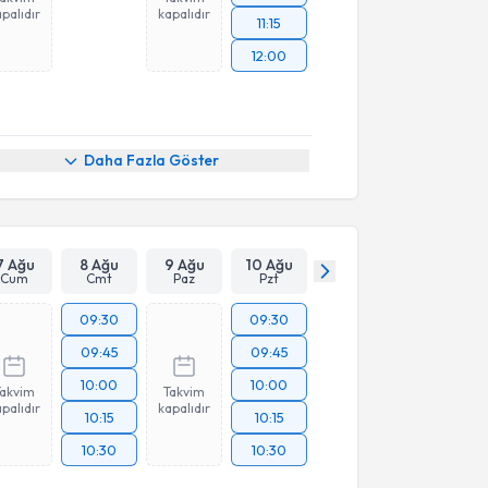
palıdır
kapalıdır
11:15
12:00
Daha Fazla Göster
7 Ağu
8 Ağu
9 Ağu
10 Ağu
Cum
Cmt
Paz
Pzt
09:30
09:30
09:45
09:45
10:00
10:00
Takvim
Takvim
palıdır
kapalıdır
10:15
10:15
10:30
10:30