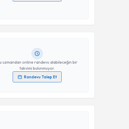
 verilerimin işlenmesine ilişkin
Aydınlatma Metni
'ni
 ve kişisel verilerimin belirtilen kapsamda
akvimi Talebi
esini kabul ediyorum.
Takvim Talebini Gönder
arış Öztürk
için randevu takvimi talebi oluşturun.
andan randevu almanız için bir takvim
ında e-posta ile bilgilendireceğiz.
resiniz
u uzmandan online randevu alabileceğin bir
takvimi bulunmuyor.
Randevu Talep Et
 verilerimin işlenmesine ilişkin
Aydınlatma Metni
'ni
 ve kişisel verilerimin belirtilen kapsamda
esini kabul ediyorum.
akvimi Talebi
Takvim Talebini Gönder
tül Uzun
için randevu takvimi talebi oluşturun. Size bu
ndevu almanız için bir takvim hazırlandığında e-
lgilendireceğiz.