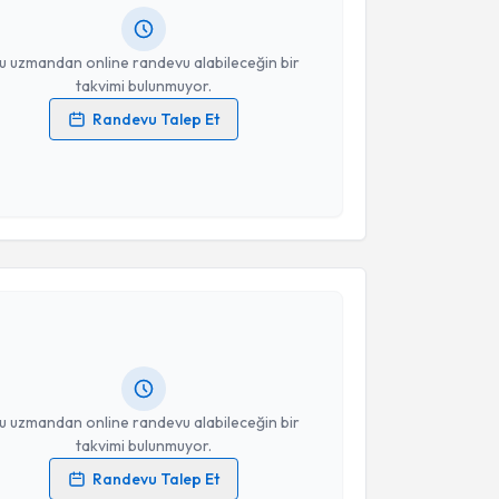
resiniz
u uzmandan online randevu alabileceğin bir
takvimi bulunmuyor.
Randevu Talep Et
 verilerimin işlenmesine ilişkin
Aydınlatma Metni
'ni
 ve kişisel verilerimin belirtilen kapsamda
esini kabul ediyorum.
akvimi Talebi
Takvim Talebini Gönder
elis Kalkavan Erdoğan
için randevu takvimi talebi
Size bu uzmandan randevu almanız için bir takvim
ında e-posta ile bilgilendireceğiz.
resiniz
u uzmandan online randevu alabileceğin bir
takvimi bulunmuyor.
Randevu Talep Et