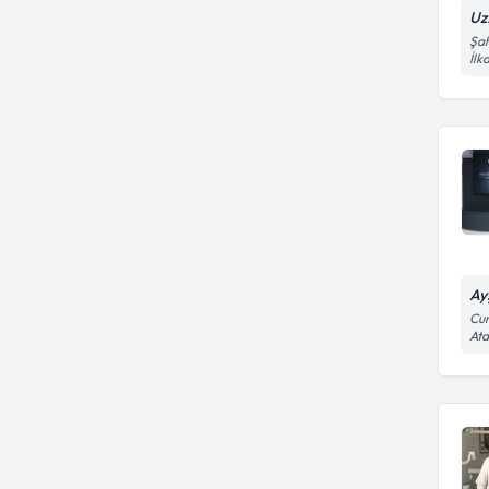
Uz
Şah
İl
Ay
Cum
At