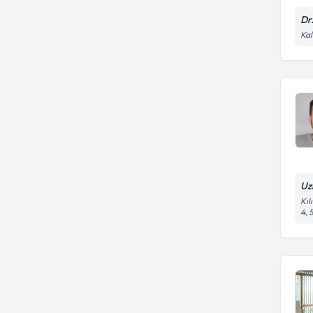
Dr
Kal
Uz
Kıl
4,