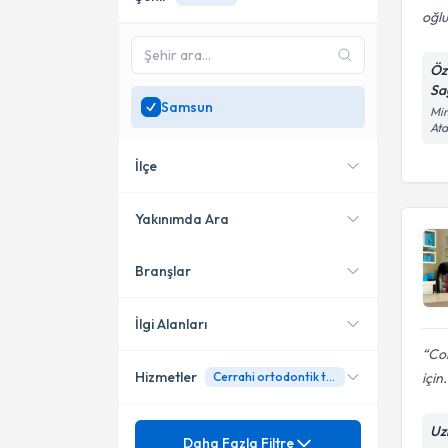
oğl
Öz
Sağ
Samsun
Mim
At
İlçe
Yakınımda Ara
Branşlar
Konumuma yakın uzmanları
Atakum
göster
İlkadım
İlgi Alanları
Cok
Bafra
Hizmetler
için.
Cerrahi ortodontik tedaviler
Diş Hekimi
Ortodonti (Çene-Diş
Mezuniyet
Uz
Önleyici ortodontik tedavi
Daha Fazla Filtre
Bozuklukları)