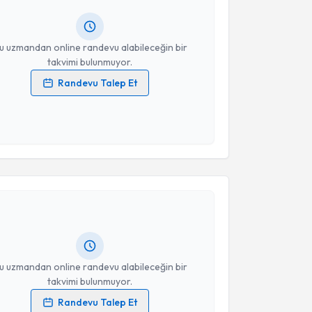
ında e-posta ile bilgilendireceğiz.
resiniz
u uzmandan online randevu alabileceğin bir
takvimi bulunmuyor.
Randevu Talep Et
 verilerimin işlenmesine ilişkin
Aydınlatma Metni
'ni
 ve kişisel verilerimin belirtilen kapsamda
esini kabul ediyorum.
akvimi Talebi
Takvim Talebini Gönder
elçuk Karahan
için randevu takvimi talebi oluşturun.
andan randevu almanız için bir takvim
ında e-posta ile bilgilendireceğiz.
resiniz
u uzmandan online randevu alabileceğin bir
takvimi bulunmuyor.
Randevu Talep Et