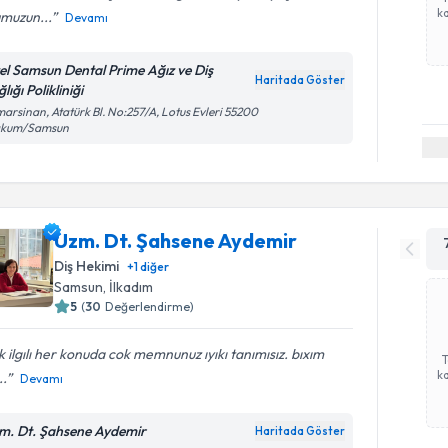
ka
umuzun...
Devamı
el Samsun Dental Prime Ağız ve Diş
Haritada Göster
lığı Polikliniği
arsinan, Atatürk Bl. No:257/A, Lotus Evleri 55200
akum/Samsun
Uzm. Dt. Şahsene Aydemir
Diş Hekimi
+
1
diğer
Samsun
, İlkadım
5
(
30
Değerlendirme)
 ilgılı her konuda cok memnunuz ıyıkı tanımısız. bıxım
ka
..
Devamı
m. Dt. Şahsene Aydemir
Haritada Göster