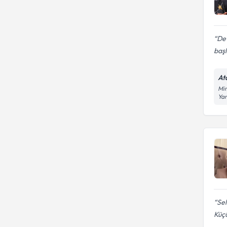
Det
başl
At
Mim
Yan
Sel
Küçü