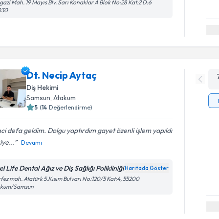
gazi Mah. 19 Mayıs Blv. Sarı Konaklar A Blok No:28 Kat:2 D:6
030
Dt. Necip Aytaç
Diş Hekimi
Samsun
, Atakum
5
(
14
Değerlendirme)
nci defa geldim. Dolgu yaptırdım gayet özenli işlem yapıldı
iye...
Devamı
l Life Dental Ağız ve Diş Sağlığı Polikliniği
Haritada Göster
fez mah. Atatürk 5.Kısım Bulvarı No:120/5 Kat:4, 55200
akum/Samsun