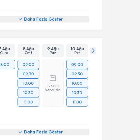
Daha Fazla Göster
7 Ağu
8 Ağu
9 Ağu
10 Ağu
Cum
Cmt
Paz
Pzt
18:00
09:00
09:00
09:30
09:30
10:00
10:00
Takvim
kapalıdır
10:30
10:30
11:00
11:00
Daha Fazla Göster