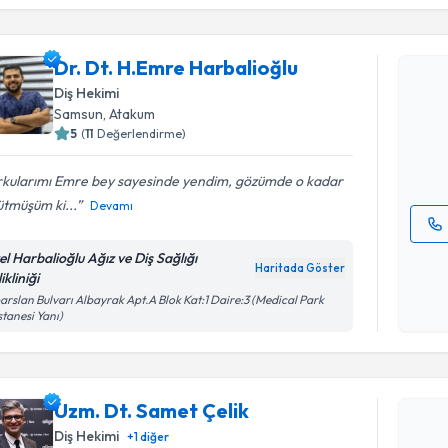
Randevu T
Dr. Dt. H.Emre Harbalioğlu
Dr. Dt. H.
Diş Hekimi
oluşturun. 
Samsun
, Atakum
hazırlandığ
5
(
11
Değerlendirme)
E-posta Ad
rkularımı Emre bey sayesinde yendim, gözümde o kadar
tmüşüm ki...
Devamı
Kişisel
el Harbalioğlu Ağız ve Diş Sağlığı
Haritada Göster
okudum
ikliniği
işlenm
arslan Bulvarı Albayrak Apt.A Blok Kat:1 Daire:3 (Medical Park
tanesi Yanı)
Randevu T
Uzm. Dt. Samet Çelik
Uzm. Dt. 
Size bu uzm
Diş Hekimi
+
1
diğer