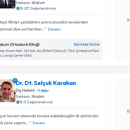
hazırlandığ
Samsun
, Atakum
5
(
27
Değerlendirme)
E-posta Ad
B
aylı filmler çekildikten sonra öncelikli nerelerden
anmalı diye yol haritası...
Devamı
Kişisel
akum Ortodonti Kliniği
Haritada Göster
okudum
ar Sinan Mah. 144 Sok. No:33 Kat:1 Daire:2 ( Türk-İş Medical Park
işlenm
ı, Lavaş Center Üstü),
Randevu T
Dr. Dt. S
Dr. Dt. Selçuk Karahan
Size bu uzm
Diş Hekimi
+
1
diğer
hazırlandığ
Samsun
, İlkadım
5
(
1
Değerlendirme)
E-posta Ad
B
çuk hocam alanında tavsiye edebileceğim ilk doktordur.
k çene yapımı...
Devamı