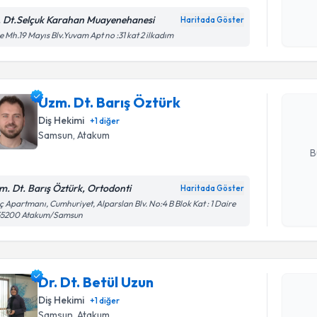
Kişisel
okudum
. Dt.Selçuk Karahan Muayenehanesi
Haritada Göster
Randevu T
işlenm
e Mh.19 Mayıs Blv.Yuvam Apt no :31 kat 2 ilkadım
Uzm. Dt. B
Size bu uzm
Uzm. Dt. Barış Öztürk
hazırlandığ
Diş Hekimi
+
1
diğer
E-posta Ad
Samsun
, Atakum
B
m. Dt. Barış Öztürk, Ortodonti
Haritada Göster
Kişisel
ıç Apartmanı, Cumhuriyet, Alparslan Blv. No:4 B Blok Kat : 1 Daire
 55200 Atakum/Samsun
okudum
işlenm
Randevu T
Dr. Dt. Betül Uzun
Dr. Dt. Be
uzmandan ra
Diş Hekimi
+
1
diğer
posta ile bi
Samsun
, Atakum