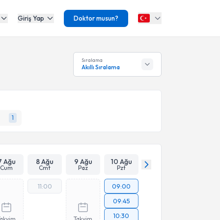
Giriş Yap
Doktor musun?
Sıralama
Akıllı Sıralama
1
7 Ağu
8 Ağu
9 Ağu
10 Ağu
Cum
Cmt
Paz
Pzt
11:00
09:00
09:45
10:30
Takvim
Takvim