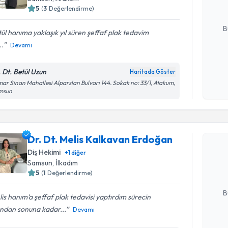
5
(
3
Değerlendirme)
E-posta Ad
B
ül hanıma yaklaşık yıl süren şeffaf plak tedavim
..
Devamı
Kişisel
. Dt. Betül Uzun
Haritada Göster
okudum
ar Sinan Mahallesi Alparslan Bulvarı 144. Sokak no: 33/1, Atakum,
işlenm
msun
Randevu T
Dr. Dt. Melis Kalkavan Erdoğan
Dr. Dt. M
oluşturun. 
Diş Hekimi
+
1
diğer
hazırlandığ
Samsun
, İlkadım
5
(
1
Değerlendirme)
E-posta Ad
B
is hanım’a şeffaf plak tedavisi yaptırdım sürecin
ından sonuna kadar...
Devamı