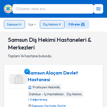
Doktor, klinik ara...
Samsun
İlçe
Diş Hekimi
Filtreler
Samsun Diş Hekimi Hastaneleri &
Merkezleri
Toplam
14
hastane bulundu.
Samsun Alaçam Devlet
Hastanesi
Pratisyen Hekimlik
,
Samsun Alaçam Devlet Hastanesi
Dahiliye - İç Hastalıkları
,
Diş Hekimi
,
+ 2 diğer branş
Samsun
Haritada Göster