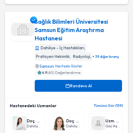
Sağlık Bilimleri Üniversitesi
Samsun Eğitim Araştırma
Hastanesi
Sağlık Bilimleri Üniversitesi Samsun Eğitim Araştırma Hastan
Dahiliye - İç Hastalıkları
,
Pratisyen Hekimlik
,
Radyoloji
,
+ 39 diğer branş
Samsun
Haritada Göster
4.9
(
60
) Değerlendirme
Randevu Al
Hastanedeki Uzmanlar
Tümünü Gör (159)
Doç. Dr. Özlem Yersal
Doç. Dr. Elif Kılıç Kan
Uzm. Dr. İpek Genç
Dahiliye - İç Hastalıkları
Dahiliye - İç Hastalıkları
Göz Hastalıkları