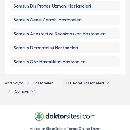
Samsun
Diş Protez Uzmanı
Hastaneleri
Samsun
Genel Cerrahi
Hastaneleri
Samsun
Anestezi ve Reanimasyon
Hastaneleri
Samsun
Dermatoloji
Hastaneleri
Samsun
Göz Hastalıkları
Hastaneleri
Ana Sayfa
Hastaneler
Diş Hekimi Hastaneleri
Samsun
Videolar
Blog
Online Terapi
Online Diyet