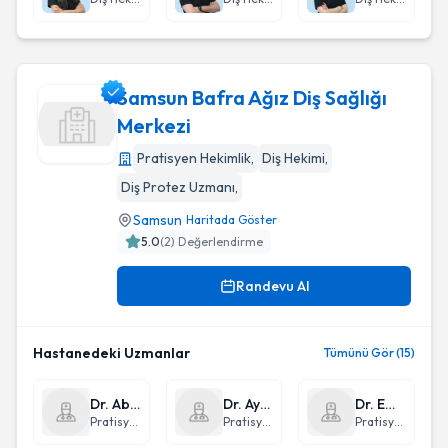
Samsun Bafra Ağız Diş Sağlığı
Merkezi
Pratisyen Hekimlik
,
Diş Hekimi
,
Samsun Bafra Ağız Diş Sağlığı Merkezi
Diş Protez Uzmanı
,
Samsun
Haritada Göster
5.0
(
2
) Değerlendirme
Randevu Al
Hastanedeki Uzmanlar
Tümünü Gör (15)
Dr. Abdulrahim Polat
Dr. Aynur Parlak
Dr. Emel Küçükdursun
Pratisyen Hekimlik
Pratisyen Hekimlik
Pratisyen Hekimlik