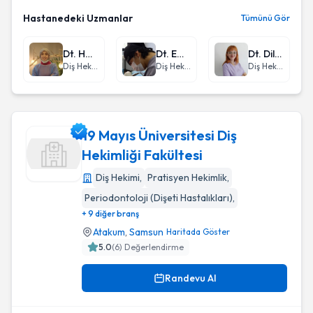
Hastanedeki Uzmanlar
Tümünü Gör
Dt. Hatice Nesrin Topaç
Dt. Emre Topaç
Dt. Dilara Özçelik
Diş Hekimi
Diş Hekimi
Diş Hekimi
19 Mayıs Üniversitesi Diş
Hekimliği Fakültesi
Diş Hekimi
,
Pratisyen Hekimlik
,
19 Mayıs Üniversitesi Diş Hekimliği Fakültesi
Periodontoloji (Dişeti Hastalıkları)
,
+ 9 diğer branş
Atakum
,
Samsun
Haritada Göster
5.0
(
6
) Değerlendirme
Randevu Al