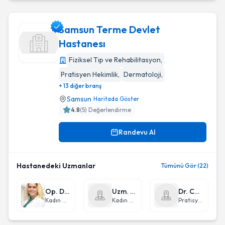
Samsun Terme Devlet
Hastanesı
Fiziksel Tıp ve Rehabilitasyon
,
Samsun Terme Devlet Hastanesı
Pratisyen Hekimlik
,
Dermatoloji
,
+ 13 diğer branş
Samsun
Haritada Göster
4.8
(
5
) Değerlendirme
Randevu Al
Hastanedeki Uzmanlar
Tümünü Gör (22)
Op. Dr. Şükran Esra Kaykı
Uzm. Dr. Serdar Mehmet Işık
Dr. Canan Çakır
Kadın Hastalıkları ve Doğum
Kadın Hastalıkları ve Doğum
Pratisyen Hekimlik