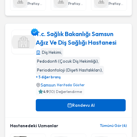
Pratisyen Hekimlik
Pratisyen Hekimlik
Pratisyen Hekimlik
T.c. Sağlık Bakanlığı Samsun
Ağız Ve Diş Sağlığı Hastanesi
Diş Hekimi
,
T.c. Sağlık Bakanlığı Samsun Ağız Ve Diş Sağlığı Hastanesi
Pedodonti (Çocuk Diş Hekimliği)
,
Periodontoloji (Dişeti Hastalıkları)
,
+ 5 diğer branş
Samsun
Haritada Göster
4.9
(
10
) Değerlendirme
Randevu Al
Hastanedeki Uzmanlar
Tümünü Gör (4)