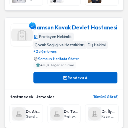
Samsun Kavak Devlet Hastanesi
Pratisyen Hekimlik
,
Çocuk Sağlığı ve Hastalıkları
,
Diş Hekimi
,
Samsun Kavak Devlet Hastanesi
+ 2 diğer branş
Samsun
Haritada Göster
4.8
(
1
) Değerlendirme
Randevu Al
Hastanedeki Uzmanlar
Tümünü Gör (6)
Dr. Ahmet Güzelay
Dr. Turan Bilgin
Dr. İlyas Ayan
Genel Cerrahi
Pratisyen Hekimlik
Kadın Hastalıkları ve Doğum