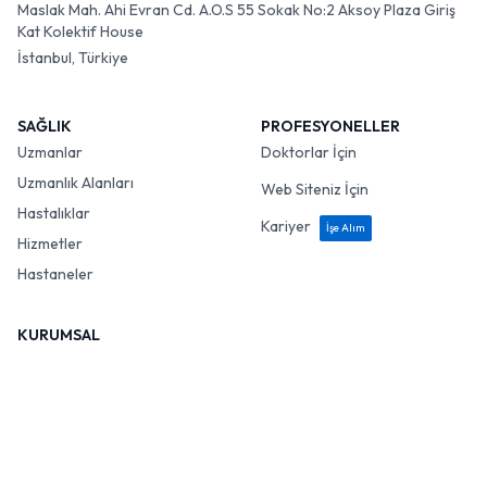
Maslak Mah. Ahi Evran Cd. A.O.S 55 Sokak No:2 Aksoy Plaza Giriş
Kat Kolektif House
İstanbul, Türkiye
SAĞLIK
PROFESYONELLER
Uzmanlar
Doktorlar İçin
Uzmanlık Alanları
Web Siteniz İçin
Hastalıklar
Kariyer
İşe Alım
Hizmetler
Hastaneler
KURUMSAL
Hakkımızda
Bize Ulaşın
Gizlilik Politikası
Google Takvim Entegrasyonu