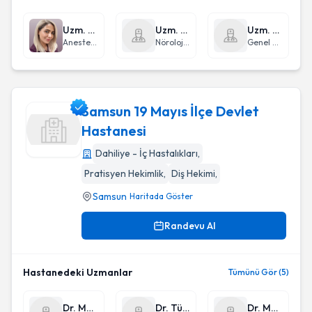
Uzm. Dr. Aslıhan Özen
Uzm. Dr. Şule Kefeli Eraslan
Uzm. Dr. Behzat Şirali
Anestezi ve Reanimasyon
Nöroloji (Beyin ve Sinir Hastalıkları)
Genel Cerrahi
Samsun 19 Mayıs İlçe Devlet
Hastanesi
Dahiliye - İç Hastalıkları
,
Samsun 19 Mayıs İlçe Devlet Hastanesi
Pratisyen Hekimlik
,
Diş Hekimi
,
Samsun
Haritada Göster
Randevu Al
Hastanedeki Uzmanlar
Tümünü Gör (5)
Dr. Mehmet Akif Gün
Dr. Tülin Aydın
Dr. Meryem Aksoy