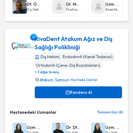
Dt. Özgür Köseoğlu
Dr. Melek Gül Aydın
Uzm. Dr. Gülşah Doğan
Diş Hekimi
Pratisyen Hekimlik
Anestezi ve Reanimasyon
RivaDent Atakum Ağız ve Diş
Sağlığı Polikliniği
Diş Hekimi
,
Endodonti (Kanal Tedavisi)
,
RivaDent Atakum Ağız ve Diş Sağlığı Polikliniği
Ortodonti (Çene-Diş Bozuklukları)
,
+ 3 diğer branş
Atakum
,
Samsun
Haritada Göster
Randevu Al
Hastanedeki Uzmanlar
Tümünü Gör (6)
Uzm. Dt. Çağla Gül Gürkan
Dr. Dt. Erman Canlı
Uzm. Dt. Sevgin İbiş Tüfenk
Diş Hekimi
Diş Hekimi
Diş Hekimi