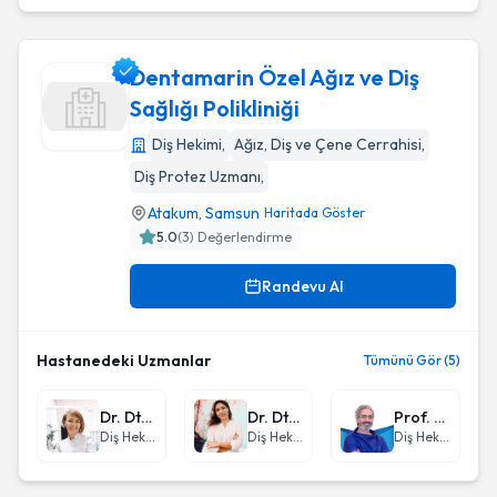
Dentamarin Özel Ağız ve Diş
Sağlığı Polikliniği
Diş Hekimi
,
Ağız, Diş ve Çene Cerrahisi
,
Dentamarin Özel Ağız ve Diş Sağlığı Polikliniği
Diş Protez Uzmanı
,
Atakum
,
Samsun
Haritada Göster
5.0
(
3
) Değerlendirme
Randevu Al
Hastanedeki Uzmanlar
Tümünü Gör (5)
Dr. Dt. Elif Özen Sandıkçı
Dr. Dt. Nazife Tuba Telcioğlu
Prof. Dr. Dt. Bora Özden
Diş Hekimi
Diş Hekimi
Diş Hekimi