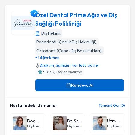
Özel Dental Prime Ağız ve Diş
Sağlığı Polikliniği
Diş Hekimi
,
Özel Dental Prime Ağız ve Diş Sağlığı Polikliniği
Pedodonti (Çocuk Diş Hekimliği)
,
Ortodonti (Çene-Diş Bozuklukları)
,
+ 1 diğer branş
Atakum
,
Samsun
Haritada Göster
5.0
(
30
) Değerlendirme
Randevu Al
Hastanedeki Uzmanlar
Tümünü Gör (5)
Doç. Dr. Sezin Özer
Dt. Sena Kırca
Uzm. Dt. Gökcan Ertaş
Diş Hekimi
Diş Hekimi
Diş Hekimi