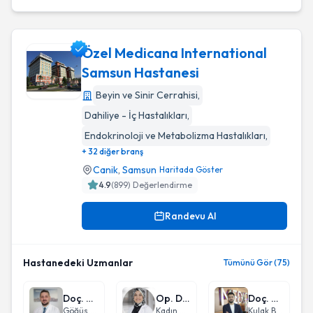
Özel Medicana International
Samsun Hastanesi
Beyin ve Sinir Cerrahisi
,
Özel Medicana International Samsun Hastanesi
Dahiliye - İç Hastalıkları
,
Endokrinoloji ve Metabolizma Hastalıkları
,
+ 32 diğer branş
Canik
,
Samsun
Haritada Göster
4.9
(
899
) Değerlendirme
Randevu Al
Hastanedeki Uzmanlar
Tümünü Gör (75)
Doç. Dr. Hüseyin Ulaş Çınar
Op. Dr. Gülsün Özbay
Doç. Dr. Nesrettin Fatih Turgut
Göğüs Cerrahisi
Kadın Hastalıkları ve Doğum
Kulak Burun Boğaz hastalıkları - KBB