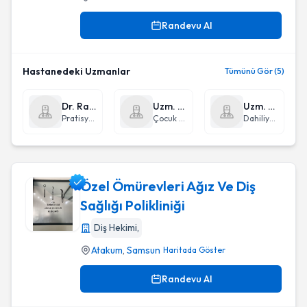
Randevu Al
Hastanedeki Uzmanlar
Tümünü Gör (5)
Dr. Radi Şen
Uzm. Dr. Beyhan Bülbül
Uzm. Dr. Murat Şaşmaz
Pratisyen Hekimlik
Çocuk Sağlığı ve Hastalıkları
Dahiliye - İç Hastalıkları
Özel Ömürevleri Ağız Ve Diş
Sağlığı Polikliniği
Diş Hekimi
,
Özel Ömürevleri Ağız Ve Diş Sağlığı Polikliniği
Atakum
,
Samsun
Haritada Göster
Randevu Al