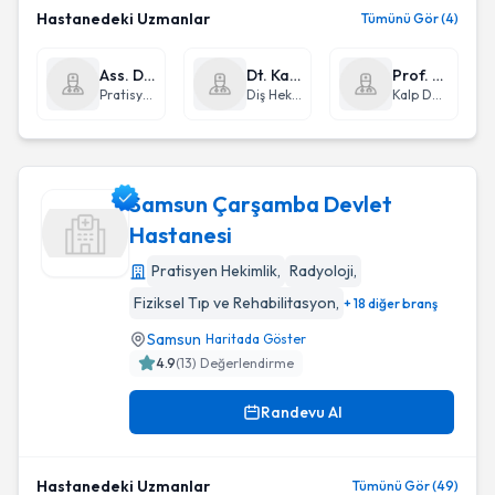
Hastanedeki Uzmanlar
Tümünü Gör (4)
Ass. Dr. Haluk Yener Ünsal
Dt. Kadir Kolcuoğlu
Prof. Dr. Tamer Türk
Pratisyen Hekimlik
Diş Hekimi
Kalp Damar Cerrahisi
Samsun Çarşamba Devlet
Hastanesi
Pratisyen Hekimlik
,
Radyoloji
,
Samsun Çarşamba Devlet Hastanesi
Fiziksel Tıp ve Rehabilitasyon
,
+ 18 diğer branş
Samsun
Haritada Göster
4.9
(
13
) Değerlendirme
Randevu Al
Hastanedeki Uzmanlar
Tümünü Gör (49)