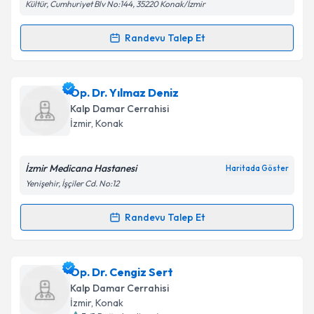
Kültür, Cumhuriyet Blv No:144, 35220 Konak/İzmir
Metni
'ni okudum ve kişisel verilerimin belirtilen
kapsamda işlenmesini kabul ediyorum.
Randevu Talep Et
Randevu Takvimi Talebi
Takvim Talebini Gönder
Prof. Dr. Hüseyin Hüdai Çatalyürek
için randevu
Op. Dr. Yılmaz Deniz
takvimi talebi oluşturun. Size bu uzmandan randevu
Kalp Damar Cerrahisi
almanız için bir takvim hazırlandığında e-posta ile
İzmir
, Konak
bilgilendireceğiz.
E-posta Adresiniz
İzmir Medicana Hastanesi
Haritada Göster
Yenişehir, İşçiler Cd. No:12
Randevu Talep Et
Randevu Takvimi Talebi
Kişisel verilerimin işlenmesine ilişkin
Aydınlatma
Metni
'ni okudum ve kişisel verilerimin belirtilen
kapsamda işlenmesini kabul ediyorum.
Op. Dr. Yılmaz Deniz
için randevu takvimi talebi
Op. Dr. Cengiz Sert
oluşturun. Size bu uzmandan randevu almanız için bir
Kalp Damar Cerrahisi
takvim hazırlandığında e-posta ile bilgilendireceğiz.
Takvim Talebini Gönder
İzmir
, Konak