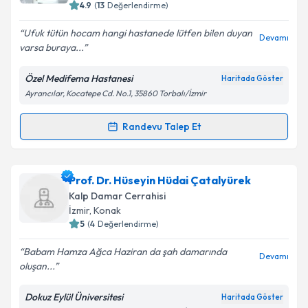
4.9
(
13
Değerlendirme)
E-posta Adresiniz
Ufuk tütün hocam hangi hastanede lütfen bilen duyan
Devamı
varsa buraya...
Özel Medifema Hastanesi
Haritada Göster
Kişisel verilerimin işlenmesine ilişkin
Aydınlatma
Ayrancılar, Kocatepe Cd. No.1, 35860 Torbalı/İzmir
Metni
'ni okudum ve kişisel verilerimin belirtilen
kapsamda işlenmesini kabul ediyorum.
Randevu Talep Et
Randevu Takvimi Talebi
Takvim Talebini Gönder
Prof. Dr. Ufuk Tütün
için randevu takvimi talebi
Prof. Dr. Hüseyin Hüdai Çatalyürek
oluşturun. Size bu uzmandan randevu almanız için bir
Kalp Damar Cerrahisi
takvim hazırlandığında e-posta ile bilgilendireceğiz.
İzmir
, Konak
5
(
4
Değerlendirme)
E-posta Adresiniz
Babam Hamza Ağca Haziran da şah damarında
Devamı
oluşan...
Dokuz Eylül Üniversitesi
Haritada Göster
Kişisel verilerimin işlenmesine ilişkin
Aydınlatma