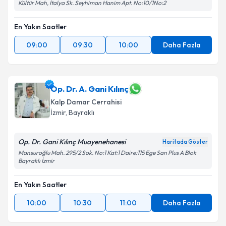
Kültür Mah, İtalya Sk. Seyhiman Hanim Apt. No:10/1No:2
En Yakın Saatler
09:00
09:30
10:00
Daha Fazla
Op. Dr. A. Gani Kılınç
Kalp Damar Cerrahisi
İzmir
, Bayraklı
Op. Dr. Gani Kılınç Muayenehanesi
Haritada Göster
Mansuroğlu Mah. 295/2 Sok. No:1 Kat:1 Daire:115 Ege San Plus A Blok
Bayraklı İzmir
En Yakın Saatler
10:00
10:30
11:00
Daha Fazla