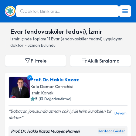
Doktor, klinik ara...
Evar (endovasküler tedavi), İzmir
İzmir
içinde toplam
11
Evar (endovasküler tedavi)
uygulayan
doktor - uzman bulundu
Filtrele
Akıllı Sıralama
Prof. Dr. Hakkı Kazaz
Kalp Damar Cerrahisi
İzmir
, Konak
5
(
13
Değerlendirme)
Babacan jonusunda uzman cok iyi iletisim kurabilen bir
Devamı
doktor
Prof.Dr. Hakkı Kazaz Muayenehanesi
Haritada Göster