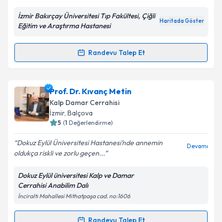
İzmir Bakırçay Üniversitesi Tıp Fakültesi, Çiğli
Kişisel verilerimin işlenmesine ilişkin
Aydınlatma
Haritada Göster
Eğitim ve Araştırma Hastanesi
Metni
'ni okudum ve kişisel verilerimin belirtilen
kapsamda işlenmesini kabul ediyorum.
Randevu Talep Et
Randevu Takvimi Talebi
Takvim Talebini Gönder
Prof. Dr. Şahin Bozok
için randevu takvimi talebi
Prof. Dr. Kıvanç Metin
oluşturun. Size bu uzmandan randevu almanız için bir
Kalp Damar Cerrahisi
takvim hazırlandığında e-posta ile bilgilendireceğiz.
İzmir
, Balçova
5
(
1
Değerlendirme)
E-posta Adresiniz
Dokuz Eylül Üniversitesi Hastanesi’nde annemin
Devamı
oldukça riskli ve zorlu geçen...
Dokuz Eylül üniversitesi Kalp ve Damar
Kişisel verilerimin işlenmesine ilişkin
Aydınlatma
Cerrahisi Anabilim Dalı
Metni
'ni okudum ve kişisel verilerimin belirtilen
İnciraltı Mahallesi Mithatpaşa cad. no:1606
kapsamda işlenmesini kabul ediyorum.
Randevu Talep Et