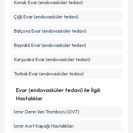
Konak
Evar (endovasküler tedavi)
Metni
'ni okudum ve kişisel verilerimin belirtilen
kapsamda işlenmesini kabul ediyorum.
Çiğli
Evar (endovasküler tedavi)
Takvim Talebini Gönder
Balçova
Evar (endovasküler tedavi)
Bayraklı
Evar (endovasküler tedavi)
Karşıyaka
Evar (endovasküler tedavi)
Torbalı
Evar (endovasküler tedavi)
Evar (endovasküler tedavi) ile İlgili
Hastalıklar
İzmir Derin Ven Trombozu (DVT)
İzmir Aort Kapağı Hastalıkları