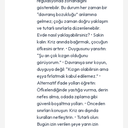
regülasyonda zorlandığını
gösterebilir. Bu durum her zaman bir
“davranış bozukluğu” anlamına
gelmez; çoğu zaman doğru yaklaşım
ve tutarlı sınırlarla düzenlenebilir.
Evde nasıl yaklaşabilirsiniz? • Sakin
kalın: Kriz anında bağırmak, çocuğun
öfkesini artırır. • Duygusunu yansıtın:
“Şu an çok kızgın olduğunu
görüyorum.” • Davranışa sınır koyun,
duyguya değil: “Kızgın olabilirsin ama
eşya fırlatmak kabul edilemez.” •
Alternatif ifade yolları öğretin:
Öfkelendiğinde yastığa vurma, derin
nefes alma, odada zıplama gibi
güvenli boşaltma yolları. • Önceden
sınırları konuşun: Kriz anı dışında
kuralları netleştirin. • Tutarlı olun:
Bugün izin verilen şeye yarın izin