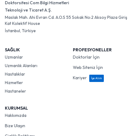
Doktorsitesi Com Bilgi Hizmetleri
Teknoloji ve Ticaret A.Ş.
Maslak Mah. Ahi Evran Cd. A.O.S 55 Sokak No:2 Aksoy Plaza Giriş
Kat Kolektif House
İstanbul, Türkiye
SAĞLIK
PROFESYONELLER
Uzmanlar
Doktorlar İçin
Uzmanlık Alanları
Web Siteniz İçin
Hastalıklar
Kariyer
İşe Alım
Hizmetler
Hastaneler
KURUMSAL
Hakkımızda
Bize Ulaşın