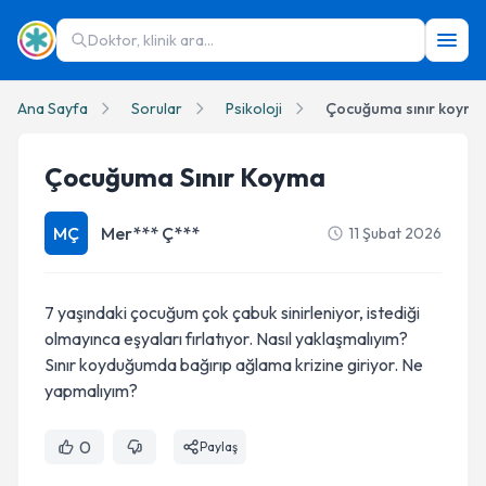
Doktor, klinik ara...
Ana Sayfa
Sorular
Psikoloji
Çocuğuma sınır koyma
Çocuğuma Sınır Koyma
MÇ
Mer*** Ç***
11 Şubat 2026
7 yaşındaki çocuğum çok çabuk sinirleniyor, istediği
olmayınca eşyaları fırlatıyor. Nasıl yaklaşmalıyım?
Sınır koyduğumda bağırıp ağlama krizine giriyor. Ne
yapmalıyım?
0
Paylaş