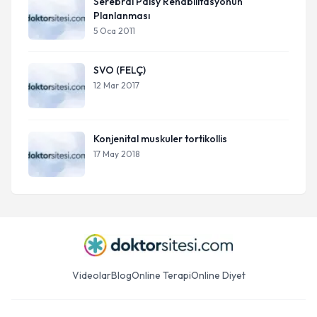
Serebral Palsy Rehabilitasyonun
Planlanması
5 Oca 2011
SVO (FELÇ)
12 Mar 2017
Konjenital muskuler tortikollis
17 May 2018
Videolar
Blog
Online Terapi
Online Diyet