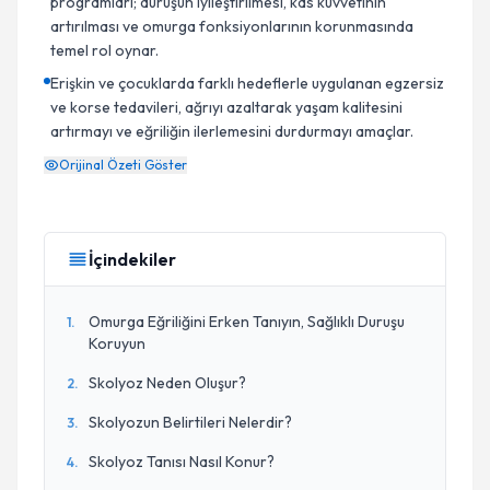
programları; duruşun iyileştirilmesi, kas kuvvetinin
artırılması ve omurga fonksiyonlarının korunmasında
temel rol oynar.
Erişkin ve çocuklarda farklı hedeflerle uygulanan egzersiz
ve korse tedavileri, ağrıyı azaltarak yaşam kalitesini
artırmayı ve eğriliğin ilerlemesini durdurmayı amaçlar.
Orijinal Özeti Göster
İçindekiler
Omurga Eğriliğini Erken Tanıyın, Sağlıklı Duruşu
1
.
Koruyun
Skolyoz Neden Oluşur?
2
.
Skolyozun Belirtileri Nelerdir?
3
.
Skolyoz Tanısı Nasıl Konur?
4
.