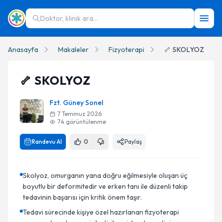
Doktor, klinik ara...
Anasayfa
Makaleler
Fizyoterapi
🦴 SKOLYOZ
🦴 SKOLYOZ
Fzt. Güney Sonel
7 Temmuz 2026
74
görüntülenme
Randevu Al
0
Paylaş
Skolyoz, omurganın yana doğru eğilmesiyle oluşan üç
boyutlu bir deformitedir ve erken tanı ile düzenli takip
tedavinin başarısı için kritik önem taşır.
Tedavi sürecinde kişiye özel hazırlanan fizyoterapi