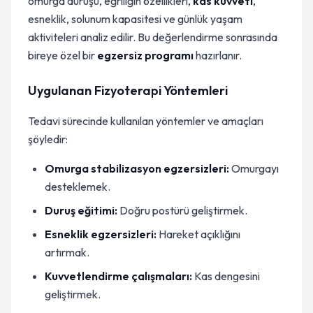
omurga duruşu, eğriliğin özellikleri,
kas kuvveti
,
esneklik, solunum kapasitesi ve günlük yaşam
aktiviteleri analiz edilir. Bu değerlendirme sonrasında
bireye özel bir
egzersiz programı
hazırlanır.
Uygulanan Fizyoterapi Yöntemleri
Tedavi sürecinde kullanılan yöntemler ve amaçları
şöyledir:
Omurga stabilizasyon egzersizleri:
Omurgayı
desteklemek.
Duruş eğitimi:
Doğru postürü geliştirmek.
Esneklik egzersizleri:
Hareket açıklığını
artırmak.
Kuvvetlendirme çalışmaları:
Kas dengesini
geliştirmek.