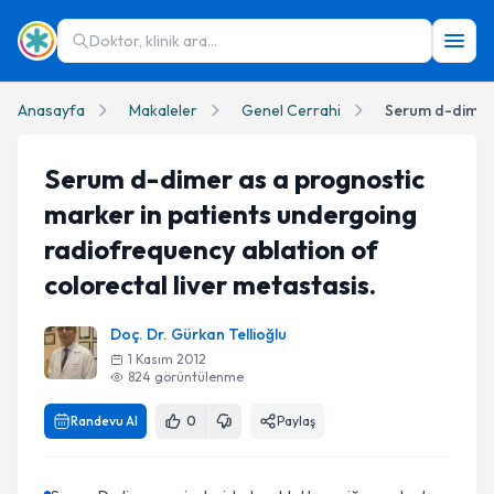
Doktor, klinik ara...
Anasayfa
Makaleler
Genel Cerrahi
Serum d-dimer as a prognostic
marker in patients undergoing
radiofrequency ablation of
colorectal liver metastasis.
Doç. Dr. Gürkan Tellioğlu
1 Kasım 2012
824
görüntülenme
Randevu Al
0
Paylaş