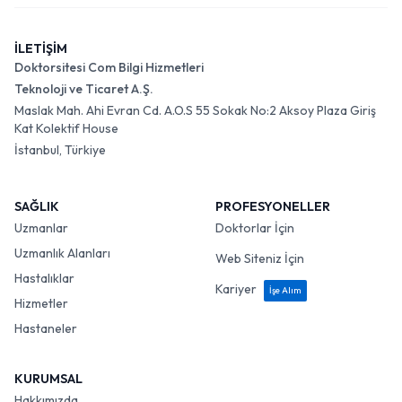
İLETİŞİM
Doktorsitesi Com Bilgi Hizmetleri
Teknoloji ve Ticaret A.Ş.
Maslak Mah. Ahi Evran Cd. A.O.S 55 Sokak No:2 Aksoy Plaza Giriş
Kat Kolektif House
İstanbul, Türkiye
SAĞLIK
PROFESYONELLER
Uzmanlar
Doktorlar İçin
Uzmanlık Alanları
Web Siteniz İçin
Hastalıklar
Kariyer
İşe Alım
Hizmetler
Hastaneler
KURUMSAL
Hakkımızda