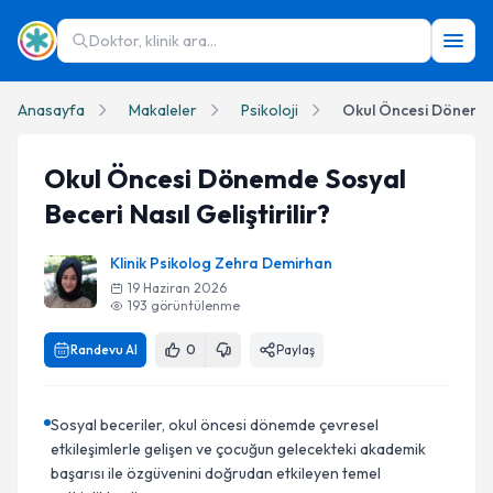
Doktor, klinik ara...
Anasayfa
Makaleler
Psikoloji
Okul Öncesi Dönemde Sosyal
Beceri Nasıl Geliştirilir?
Klinik Psikolog Zehra Demirhan
19 Haziran 2026
193
görüntülenme
Randevu Al
0
Paylaş
Sosyal beceriler, okul öncesi dönemde çevresel
etkileşimlerle gelişen ve çocuğun gelecekteki akademik
başarısı ile özgüvenini doğrudan etkileyen temel