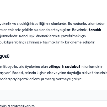
akınlık ve sıcaklığı hissettiğimiz alanlardır. Bu nedenle, ailemizden
aralar en bariz şekilde bu alanda ortaya çıkar. Beynimiz,
tanıdık
limindedir. Kendi ilişki dinamiklerimizi çözebilmek için
 bilgileri bilinçli zihnimize taşımak kritik bir öneme sahiptir.
ngüsü
emli boyutu, aile üyelerine olan
bilinçaltı sadakatini
anlamaktır.
ıyor" ifadesi, aslında kişinin ebeveynine duyduğu aidiyet hissinin b
kaderi paylaşarak onlara şu mesajı vermeye çalışır:
ttiğinizi anlayabiliyorum."