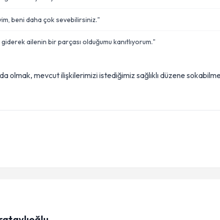
yim, beni daha çok sevebilirsiniz."
 giderek ailenin bir parçası olduğumu kanıtlıyorum."
da olmak, mevcut ilişkilerimizi istediğimiz sağlıklı düzene sokabilm
rataylıoğlu