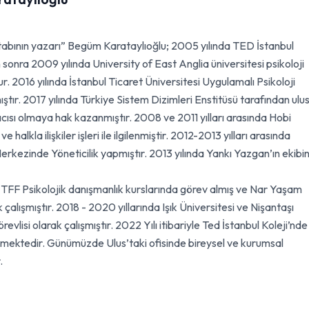
abının yazarı” Begüm Karataylıoğlu; 2005 yılında TED İstanbul
sonra 2009 yılında University of East Anglia üniversitesi psikoloji
2016 yılında İstanbul Ticaret Üniversitesi Uygulamalı Psikoloji
tır. 2017 yılında Türkiye Sistem Dizimleri Enstitüsü tarafından ulus
cısı olmaya hak kazanmıştır. 2008 ve 2011 yılları arasında Hobi
halkla ilişkiler işleri ile ilgilenmiştir. 2012-2013 yılları arasında
rkezinde Yöneticilik yapmıştır. 2013 yılında Yankı Yazgan’ın ekibi
a TFF Psikolojik danışmanlık kurslarında görev almış ve Nar Yaşam
alışmıştır. 2018 - 2020 yıllarında Işık Üniversitesi ve Nişantaşı
vlisi olarak çalışmıştır. 2022 Yılı itibariyle Ted İstanbul Koleji’nde
rmektedir. Günümüzde Ulus’taki ofisinde bireysel ve kurumsal
.