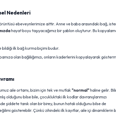
mel Nedenleri
i örüntüsü ebeveynlerimize aittir. Anne ve baba arasındaki bağ, iste
ımızda
hayat boyu taşıyacağımız bir şablon oluşturur. Bu kopyalam
 bildiği ilk bağ kurma biçimi budur.
mıza olan bağlılığımızı, onların kaderlerini kopyalayarak göster
avramı
uz aile ortamı, bizim için tek ve mutlak
"normal"
haline gelir. Bili
lış olduğunu bilse bile, çocukluktaki ilk kodlar davranışlarımızı
e şiddete tanık olan bir birey, bunun hatalı olduğunu bilse de
imi gösterebilir. Çünkü zihindeki ilk kayıtlar, aile içi dinamiklerin 