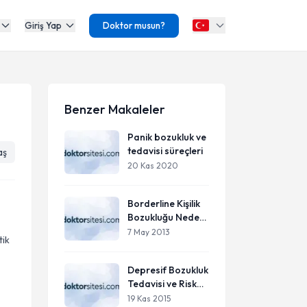
Giriş Yap
Doktor musun?
Benzer Makaleler
Panik bozukluk ve
tedavisi süreçleri
aş
20 Kas 2020
Borderline Kişilik
Bozukluğu Neden
Oluşur?
7 May 2013
tik
Depresif Bozukluk
Tedavisi ve Risk
Faktörleri
19 Kas 2015