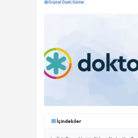
Orijinal Özeti Göster
İçindekiler