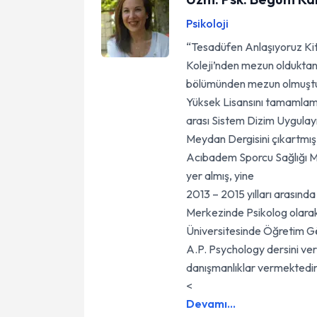
Psikoloji
“Tesadüfen Anlaşıyoruz Kit
Koleji’nden mezun olduktan 
bölümünden mezun olmuştur. 
Yüksek Lisansını tamamlamış
arası Sistem Dizim Uygulayı
Meydan Dergisini çıkartmış ve 
Acıbadem Sporcu Sağlığı Me
yer almış, yine
2013 – 2015 yılları arasınd
Merkezinde Psikolog olarak ç
Üniversitesinde Öğretim Göre
A.P. Psychology dersini ve
danışmanlıklar vermektedir
<
Devamı...