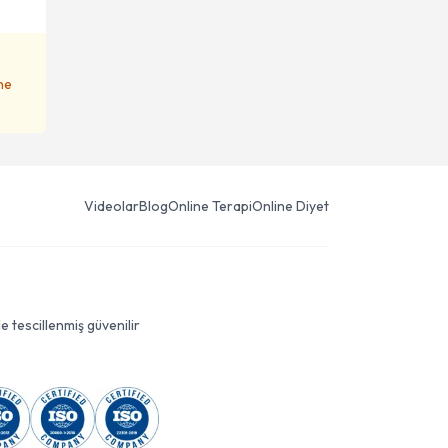
ene
Videolar
Blog
Online Terapi
Online Diyet
le tescillenmiş güvenilir