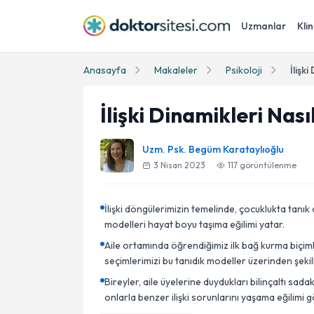
Uzmanlar
Klin
Anasayfa
Makaleler
Psikoloji
İlişk
İlişki Dinamikleri Nası
Uzm. Psk. Begüm Karataylıoğlu
3 Nisan 2023
117
görüntülenme
İlişki döngülerimizin temelinde, çocuklukta tanık 
modelleri hayat boyu taşıma eğilimi yatar.
Aile ortamında öğrendiğimiz ilk bağ kurma biçiml
seçimlerimizi bu tanıdık modeller üzerinden şekill
Bireyler, aile üyelerine duydukları bilinçaltı sad
onlarla benzer ilişki sorunlarını yaşama eğilimi g