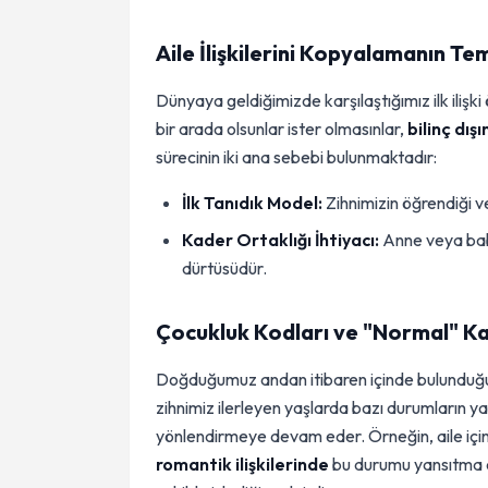
Aile İlişkilerini Kopyalamanın Te
Dünyaya geldiğimizde karşılaştığımız ilk ilişk
bir arada olsunlar ister olmasınlar,
bilinç dış
sürecinin iki ana sebebi bulunmaktadır:
İlk Tanıdık Model:
Zihnimizin öğrendiği ve
Kader Ortaklığı İhtiyacı:
Anne veya baba
dürtüsüdür.
Çocukluk Kodları ve "Normal" K
Doğduğumuz andan itibaren içinde bulunduğum
zihnimiz ilerleyen yaşlarda bazı durumların yan
yönlendirmeye devam eder. Örneğin, aile içind
romantik ilişkilerinde
bu durumu yansıtma eğil