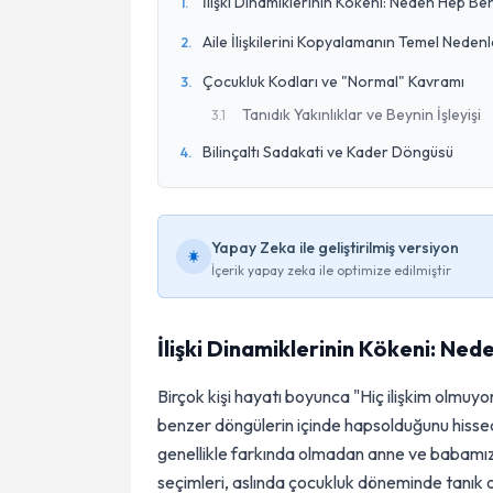
İlişki Dinamiklerinin Kökeni: Neden Hep Benz
1
.
Aile İlişkilerini Kopyalamanın Temel Nedenl
2
.
Çocukluk Kodları ve "Normal" Kavramı
3
.
Tanıdık Yakınlıklar ve Beynin İşleyişi
3
.
1
Bilinçaltı Sadakati ve Kader Döngüsü
4
.
Yapay Zeka ile geliştirilmiş versiyon
İçerik yapay zeka ile optimize edilmiştir
İlişki Dinamiklerinin Kökeni: Nede
Birçok kişi hayatı boyunca "Hiç ilişkim olmuyor
benzer döngülerin içinde hapsolduğunu hissede
genellikle farkında olmadan anne ve babamızın i
seçimleri, aslında çocukluk döneminde tanık o