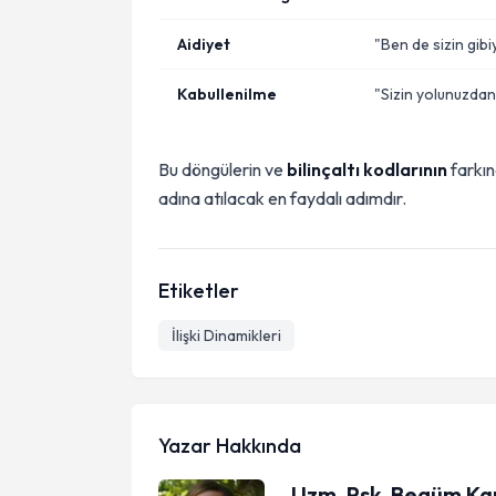
Aidiyet
"Ben de sizin gibi
Kabullenilme
"Sizin yolunuzdan
Bu döngülerin ve
bilinçaltı kodlarının
farkın
adına atılacak en faydalı adımdır.
Etiketler
İlişki Dinamikleri
Yazar Hakkında
Uzm. Psk. Begüm Ka