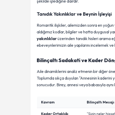
şekilde işlediğine dairdir.
Tanıdık Yakınlıklar ve Beynin İşleyişi
Romantik ilişkiler, ailemizden sonra en yoğun y
aldığımız kodlar, bilgiler ve hatta duygusal y
yakınlıklar
üzerinden tanıdık hisleri arama eği
ebeveynlerimizin aile yapılarını incelemek ve bu
Bilinçaltı Sadakati ve Kader Dö
Aile dinamiklerini analiz etmenin bir diğer ön
Toplumda sıkça duyulan "Annesinin kaderini yaş
sonucudur. Birey, annesi veya babasıyla aynı 
Kavram
Bilinçaltı Mesajı
Kader Ortaklığı
"Sizin neler hisse