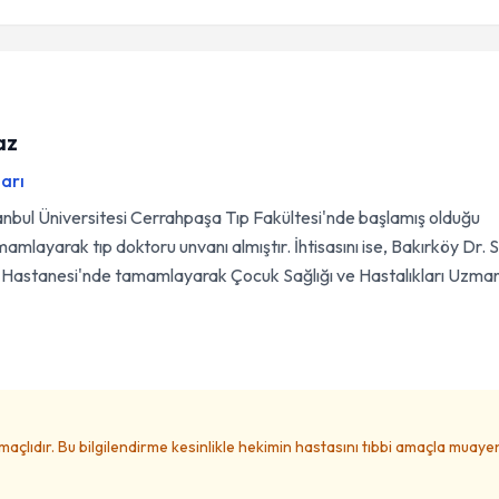
az
ları
anbul Üniversitesi Cerrahpaşa Tıp Fakültesi'nde başlamış olduğu
amamlayarak tıp doktoru unvanı almıştır. İhtisasını ise, Bakırköy Dr. S
 Hastanesi'nde tamamlayarak Çocuk Sağlığı ve Hastalıkları Uzman
amaçlıdır. Bu bilgilendirme kesinlikle hekimin hastasını tıbbi amaçla muay