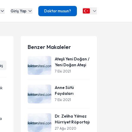
Giriş Yap
Doktor musun?
Benzer Makaleler
Ateşli Yeni Doğan /
Yeni Doğan Ateşi
aş
7 Eki 2021
Anne Sütü
ak
Faydaları
7 Eki 2021
Dr. Zeliha Yılmaz
a
Hürriyet Röportajı
27 Ağu 2020