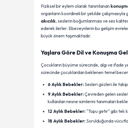
Fiziksel bir eylem olarak tanımlanan
konuşm
organların koordineli bir şekilde çalışmasıyla
akıcılık
, seslerin boğumlanması ve ses kalitesi
ederek ilerler. Ebeveynlerin bu gelişim evreler
büyük önem taşımaktadır.
Yaşlara Göre Dil ve Konuşma Gel
Çocukların büyüme sürecinde, algı ve ifade 
sürecinde çocuklardan beklenen temel beceril
6 Aylık Bebekler:
Sesleri gözleri ile tak
9 Aylık Bebekler:
Çevreden gelen seslere
kullanılan nesne isimlerini tanımaları bekle
12 Aylık Bebekler:
"Topu getir" gibi tek k
18 Aylık Bebekler:
Sorulduğunda vücutları