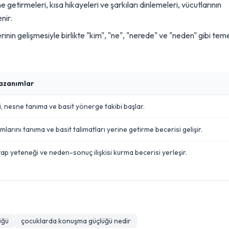
e getirmeleri, kısa hikayeleri ve şarkıları dinlemeleri, vücutlarının
nir.
erinin gelişmesiyle birlikte "kim", "ne", "nerede" ve "neden" gibi tem
azanımlar
i, nesne tanıma ve basit yönerge takibi başlar.
ımlarını tanıma ve basit talimatları yerine getirme becerisi gelişir.
p yeteneği ve neden-sonuç ilişkisi kurma becerisi yerleşir.
üğü
çocuklarda konuşma güçlüğü nedir