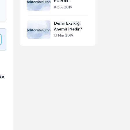
BURUN
TIKANIKLIĞI
8 Oca 2019
TEDAVİSİ
Demir Eksikliği
Anemisi Nedir?
13 Mar 2019
de