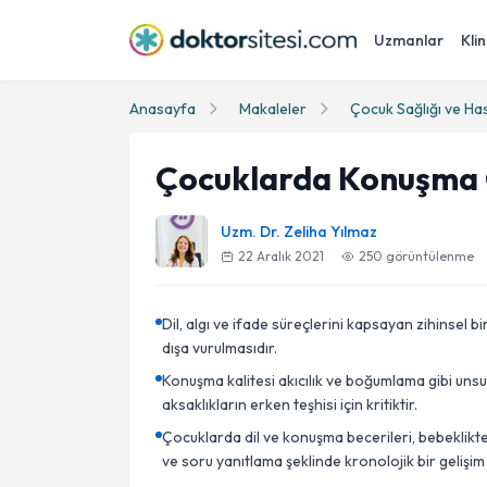
Uzmanlar
Klin
Anasayfa
Makaleler
Çocuk Sağlığı ve Has
Çocuklarda Konuşma 
Uzm. Dr. Zeliha Yılmaz
22 Aralık 2021
250
görüntülenme
Dil, algı ve ifade süreçlerini kapsayan zihinsel b
dışa vurulmasıdır.
Konuşma kalitesi akıcılık ve boğumlama gibi unsu
aksaklıkların erken teşhisi için kritiktir.
Çocuklarda dil ve konuşma becerileri, bebeklikt
ve soru yanıtlama şeklinde kronolojik bir gelişim