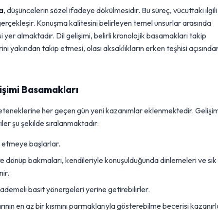
a
, düşüncelerin sözel ifadeye dökülmesidir. Bu süreç, vücuttaki ilgili
 gerçekleşir. Konuşma kalitesini belirleyen temel unsurlar arasında
 yer almaktadır. Dil gelişimi, belirli kronolojik basamakları takip
ini yakından takip etmesi, olası aksaklıkların erken teşhisi açısında
işimi Basamakları
yeteneklerine her geçen gün yeni kazanımlar eklenmektedir. Gelişi
er şu şekilde sıralanmaktadır:
ip etmeye başlarlar.
 dönüp bakmaları, kendileriyle konuşulduğunda dinlemeleri ve sık
nir.
ademeli basit yönergeleri yerine getirebilirler.
nın en az bir kısmını parmaklarıyla gösterebilme becerisi kazanırl