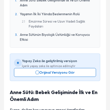
Anne Sütü: Bebek Gelişiminde İlk ve En Önemli
1
.
Adım
Yaşamın İlk İki Yılında Beslenmenin Rolü
2
.
Emzirme Süresi ve Uzun Vadeli Sağlık
2
.
1
Faydaları
Anne Sütünün Biyolojik Üstünlüğü ve Koruyucu
3
.
Etkisi
Yapay Zeka ile geliştirilmiş versiyon
İçerik yapay zeka ile optimize edilmiştir
Orijinal Versiyonu Gör
Anne Sütü: Bebek Gelişiminde İlk ve En
Önemli Adım
Evren, doğan her yavrunun annesi tarafından