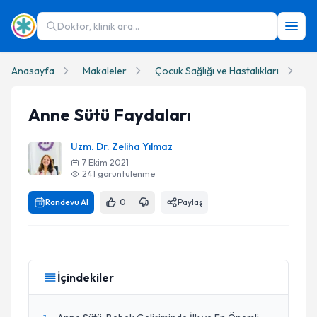
Doktor, klinik ara...
Anasayfa
Makaleler
Çocuk Sağlığı ve Hastalıkları
An
Anne Sütü Faydaları
Uzm. Dr. Zeliha Yılmaz
7 Ekim 2021
241
görüntülenme
Randevu Al
0
Paylaş
İçindekiler