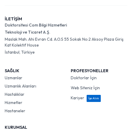
İLETİŞİM
Doktorsitesi Com Bilgi Hizmetleri
Teknoloji ve Ticaret A.Ş.
Maslak Mah. Ahi Evran Cd. A.O.S 55 Sokak No:2 Aksoy Plaza Giriş
Kat Kolektif House
İstanbul, Türkiye
SAĞLIK
PROFESYONELLER
Uzmanlar
Doktorlar İçin
Uzmanlık Alanları
Web Siteniz İçin
Hastalıklar
Kariyer
İşe Alım
Hizmetler
Hastaneler
KURUMSAL