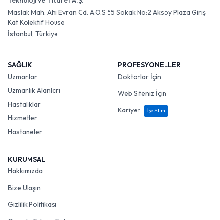
Teknoloji ve Ticaret A.Ş.
Maslak Mah. Ahi Evran Cd. A.O.S 55 Sokak No:2 Aksoy Plaza Giriş
Kat Kolektif House
İstanbul, Türkiye
SAĞLIK
PROFESYONELLER
Uzmanlar
Doktorlar İçin
Uzmanlık Alanları
Web Siteniz İçin
Hastalıklar
Kariyer
İşe Alım
Hizmetler
Hastaneler
KURUMSAL
Hakkımızda
Bize Ulaşın
Gizlilik Politikası