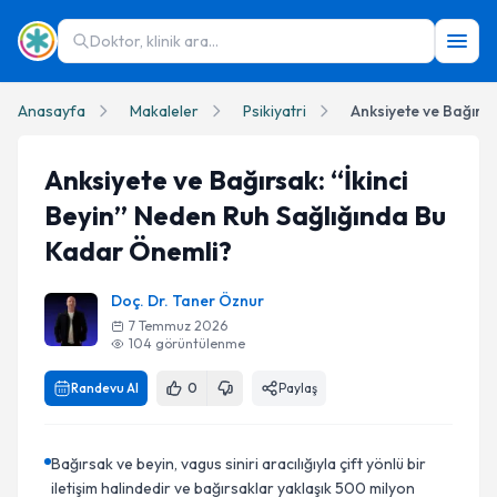
Doktor, klinik ara...
Anasayfa
Makaleler
Psikiyatri
Anksiyete ve Bağırsak: “İkinci
Beyin” Neden Ruh Sağlığında Bu
Kadar Önemli?
Doç. Dr. Taner Öznur
7 Temmuz 2026
104
görüntülenme
Randevu Al
0
Paylaş
Bağırsak ve beyin, vagus siniri aracılığıyla çift yönlü bir
iletişim halindedir ve bağırsaklar yaklaşık 500 milyon