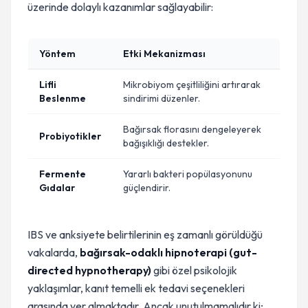
üzerinde dolaylı kazanımlar sağlayabilir:
Yöntem
Etki Mekanizması
Lifli
Mikrobiyom çeşitliliğini artırarak
Beslenme
sindirimi düzenler.
Bağırsak florasını dengeleyerek
Probiyotikler
bağışıklığı destekler.
Fermente
Yararlı bakteri popülasyonunu
Gıdalar
güçlendirir.
IBS ve anksiyete belirtilerinin eş zamanlı görüldüğü
vakalarda,
bağırsak-odaklı hipnoterapi (gut-
directed hypnotherapy)
gibi özel psikolojik
yaklaşımlar, kanıt temelli ek tedavi seçenekleri
arasında yer almaktadır. Ancak unutulmamalıdır ki;