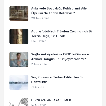
Anksiyete Bozukluğu Kalıtsal mı? Aile
Öyküsü Ne Kadar Belirleyici?
20 Tem 2026
Agorafobi Nedir? Evden Çıkamamak Bir
Tercih Değil, Bir Tuzak
1 Tem 2026
Sağlık Anksiyetesi ve OKB’de Güvence
Arama Döngüsü: “Bir Şeyim Var mı?”
Sorusu Neden Hiç Bitmiyor?
2 Tem 2026
Saç Koparma Tedavi Edilebilen Bir
Hastalıktır
7 Eki 2015
HİPNOZU ANLAYABİLMEK
16 Ara 2016