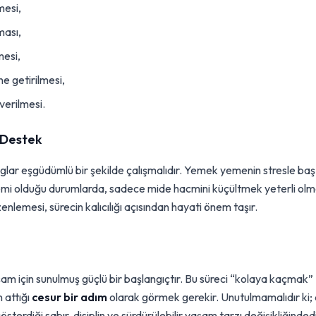
mesi,
ması,
mesi,
ne getirilmesi,
erilmesi.
k Destek
oglar eşgüdümlü bir şekilde çalışmalıdır. Yemek yemenin stresle baş
i olduğu durumlarda, sadece mide hacmini küçültmek yeterli olm
nlemesi, sürecin kalıcılığı açısından hayati önem taşır.
yaşam için sunulmuş güçlü bir başlangıçtır. Bu süreci “kolaya kaçmak”
n attığı
cesur bir adım
olarak görmek gerekir. Unutulmamalıdır ki; a
sterdiği sabır, disiplin ve sürdürülebilir yaşam tarzı değişikliğindedi