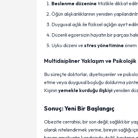
Beslenme düzenine
titizlikle dikkat edil
Öğün alışkanlıklarının yeniden yapılandırıl
Duygusal açlık ile fiziksel açlığın ayırt edil
Düzenli egzersizin hayatın bir parçası hali
Uyku düzeni ve
stres yönetimine
önem v
Multidisipliner Yaklaşım ve Psikoloji
Bu süreçte doktorlar, diyetisyenler ve psikol
etme veya duygusal boşluğu doldurma yöntem
Kişinin
yemekle kurduğu ilişkiyi
yeniden düze
Sonuç: Yeni Bir Başlangıç
Obezite cerrahisi, bir son değil; sağlıklı bir 
olarak nitelendirmek yerine, bireyin sağlığı içi
başarı ameliyatın kendisinde değil, hastanın gö