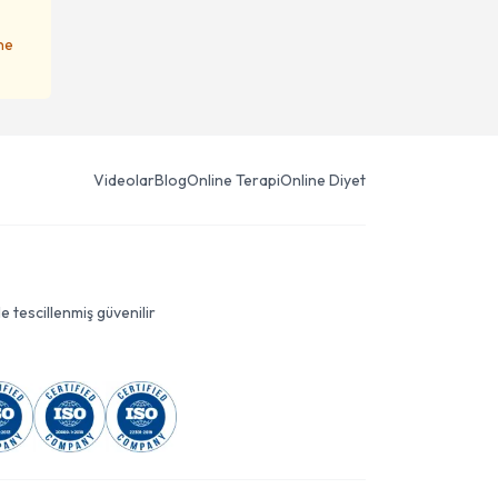
ene
Videolar
Blog
Online Terapi
Online Diyet
le tescillenmiş güvenilir