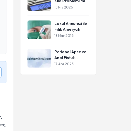
Kilo Problemi mi?
Cerrahi Ne
15 Nis 2026
Zaman Şart Hale
Gelir?
Lokal Anestezi ile
Fıtık Ameliyatı
18 Mar 2016
Perianal Apse ve
Anal Fistül:
Belirtiler,
17 Ara 2025
Nedenler ve
Tedavi Süreci
r,
reç,