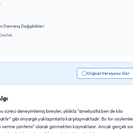
r
n Davranış Değişiklikleri
 Destek
Orijinal Versiyonu Gör
lgı
 süreci deneyimlemiş bireyler, sıklıkla “ameliyatla ben de kilo
tır” gibi önyargılı yaklaşımlarla karşılaşmaktadır. Bu tür söylemle
kilo verme yöntemi” olarak görmekten kaynaklanır. Ancak gerçek sü