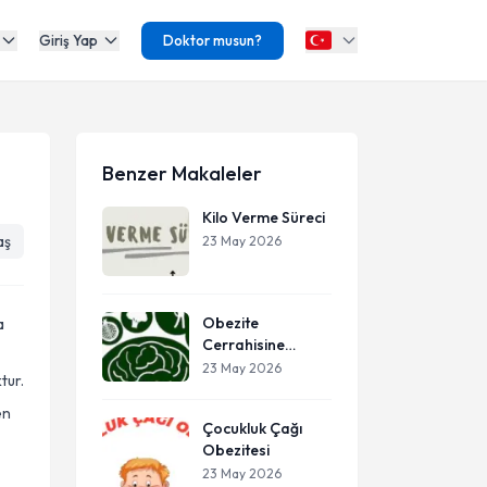
Giriş Yap
Doktor musun?
Benzer Makaleler
Kilo Verme Süreci
aş
23 May 2026
Obezite
a
Cerrahisine
Psikolojik Hazırlık
23 May 2026
tur.
en
Çocukluk Çağı
Obezitesi
23 May 2026