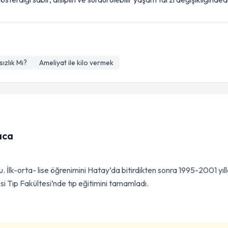
ızlık Mı?
Ameliyat ile kilo vermek
aca
 İlk-orta- lise öğrenimini Hatay’da bitirdikten sonra 1995-2001 yıll
i Tıp Fakültesi’nde tıp eğitimini tamamladı.