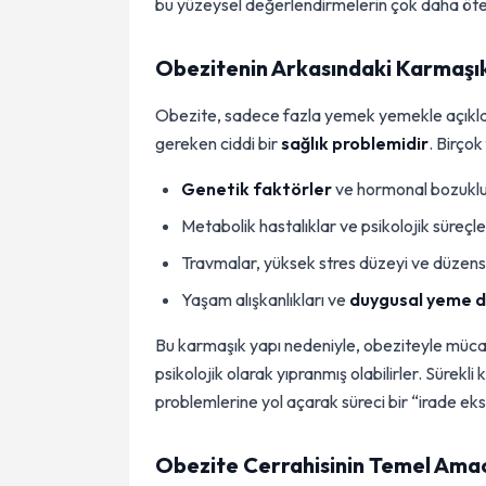
bu yüzeysel değerlendirmelerin çok daha ötesin
Obezitenin Arkasındaki Karmaşı
Obezite, sadece fazla yemek yemekle açıklana
gereken ciddi bir
sağlık problemidir
. Birçok
Genetik faktörler
ve hormonal bozuklu
Metabolik hastalıklar ve psikolojik süreçle
Travmalar, yüksek stres düzeyi ve düzens
Yaşam alışkanlıkları ve
duygusal yeme d
Bu karmaşık yapı nedeniyle, obeziteyle mücade
psikolojik olarak yıpranmış olabilirler. Sürek
problemlerine yol açarak süreci bir “irade eksi
Obezite Cerrahisinin Temel Amac