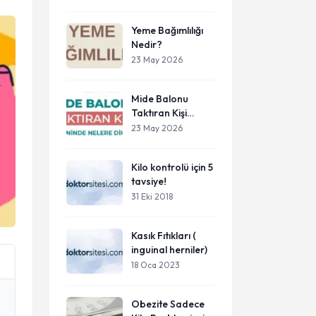
Yeme Bağımlılığı
Nedir?
23 May 2026
Mide Balonu
Taktıran Kişi
Beslenme
23 May 2026
Düzeninde Nelere
Dikkat Etmelidir?
Kilo kontrolü için 5
tavsiye!
31 Eki 2018
Kasık Fıtıkları (
inguinal herniler)
18 Oca 2023
Obezite Sadece