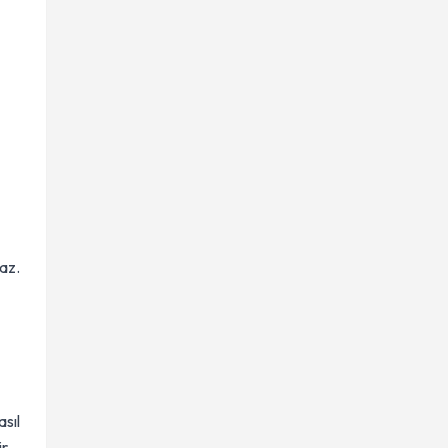
az.
sıl
r.