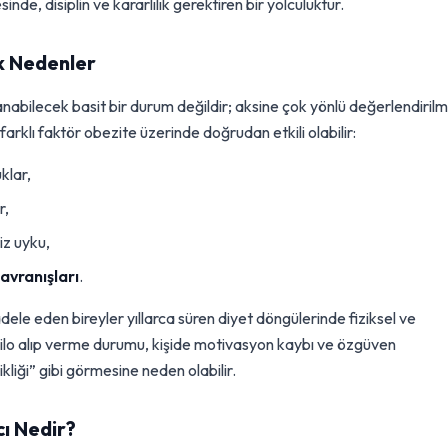
de, disiplin ve kararlılık gerektiren bir yolculuktur.
k Nedenler
bilecek basit bir durum değildir; aksine çok yönlü değerlendirilm
 farklı faktör obezite üzerinde doğrudan etkili olabilir:
klar,
r,
iz uyku,
avranışları
.
le eden bireyler yıllarca süren diyet döngülerinde fiziksel ve
li kilo alıp verme durumu, kişide motivasyon kaybı ve özgüven
kliği” gibi görmesine neden olabilir.
ı Nedir?