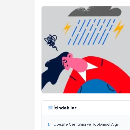
İçindekiler
Obezite Cerrahisi ve Toplumsal Algı
1
.