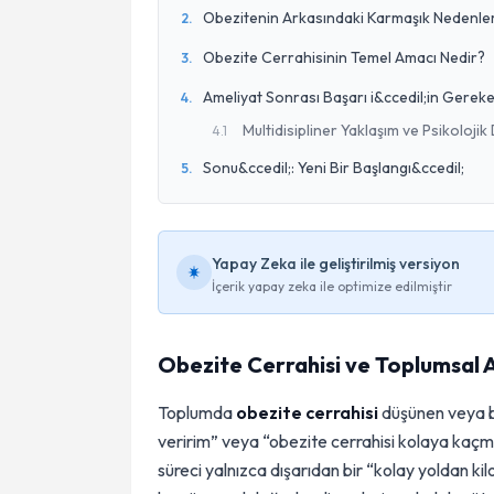
Obezitenin Arkasındaki Karmaşık Nedenle
2
.
Obezite Cerrahisinin Temel Amacı Nedir?
3
.
Ameliyat Sonrası Başarı i&ccedil;in Gereke
4
.
Multidisipliner Yaklaşım ve Psikolojik
4
.
1
Sonu&ccedil;: Yeni Bir Başlangı&ccedil;
5
.
Yapay Zeka ile geliştirilmiş versiyon
İçerik yapay zeka ile optimize edilmiştir
Obezite Cerrahisi ve Toplumsal A
Toplumda
obezite cerrahisi
düşünen veya bu
veririm” veya “obezite cerrahisi kolaya kaçmak
süreci yalnızca dışarıdan bir “kolay yoldan 