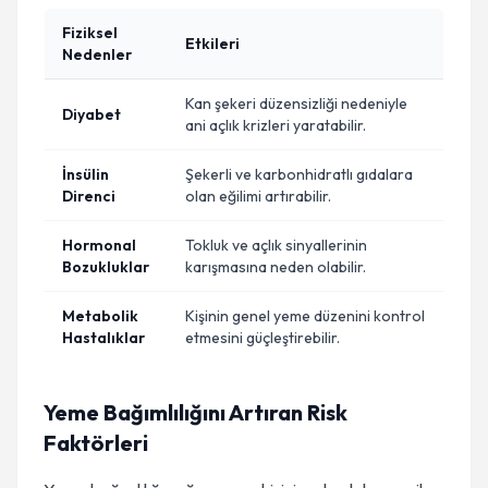
Fiziksel
Etkileri
Nedenler
Kan şekeri düzensizliği nedeniyle
Diyabet
ani açlık krizleri yaratabilir.
İnsülin
Şekerli ve karbonhidratlı gıdalara
Direnci
olan eğilimi artırabilir.
Hormonal
Tokluk ve açlık sinyallerinin
Bozukluklar
karışmasına neden olabilir.
Metabolik
Kişinin genel yeme düzenini kontrol
Hastalıklar
etmesini güçleştirebilir.
Yeme Bağımlılığını Artıran Risk
Faktörleri