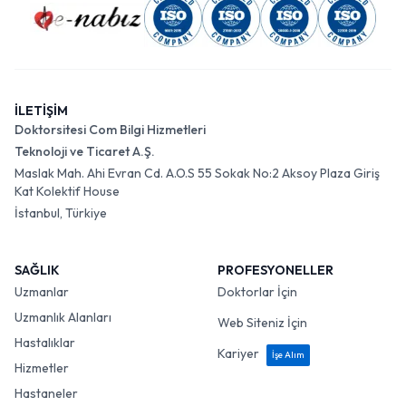
İLETİŞİM
Doktorsitesi Com Bilgi Hizmetleri
Teknoloji ve Ticaret A.Ş.
Maslak Mah. Ahi Evran Cd. A.O.S 55 Sokak No:2 Aksoy Plaza Giriş
Kat Kolektif House
İstanbul, Türkiye
SAĞLIK
PROFESYONELLER
Uzmanlar
Doktorlar İçin
Uzmanlık Alanları
Web Siteniz İçin
Hastalıklar
Kariyer
İşe Alım
Hizmetler
Hastaneler