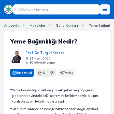
Doktor, klinik ara...
Anasayfa
Makaleler
Genel Cerrahi
Yeme Bağımlılığ
Yeme Bağımlılığı Nedir?
Prof. Dr. Turgut Karaca
23 Mayıs 2026
80
görüntülenme
Randevu Al
0
Paylaş
Yeme bağımlılığı, özellikle yüksek şeker ve yağ içeren
gıdaların beyindeki ödül sistemini tetiklemesiyle oluşan
kontrolsüz bir tüketim davranışıdır.
Bu durum sadece psikolojik faktörlerden değil; diyabet,