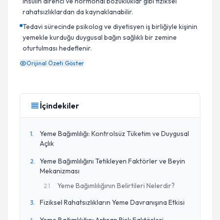
insülin direnci ve hormonal bozukluklar gibi fiziksel
rahatsızlıklardan da kaynaklanabilir.
Tedavi sürecinde psikolog ve diyetisyen iş birliğiyle kişinin
yemekle kurduğu duygusal bağın sağlıklı bir zemine
oturtulması hedeflenir.
Orijinal Özeti Göster
İçindekiler
Yeme Bağımlılığı: Kontrolsüz Tüketim ve Duygusal
1
.
Açlık
Yeme Bağımlılığını Tetikleyen Faktörler ve Beyin
2
.
Mekanizması
Yeme Bağımlılığının Belirtileri Nelerdir?
2
.
1
Fiziksel Rahatsızlıkların Yeme Davranışına Etkisi
3
.