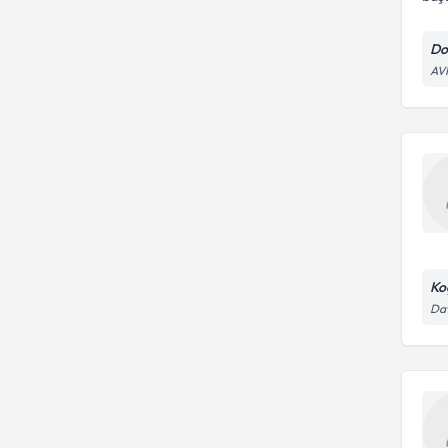
Do
AVR
Ko
Dav