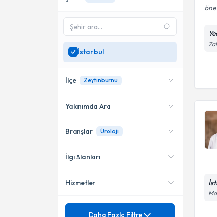
öner
Ye
Zak
İstanbul
İlçe
Zeytinburnu
Yakınımda Ara
Branşlar
Üroloji
Konumuma yakın uzmanları
Şişli
göster
Ataşehir
İlgi Alanları
Kadıköy
İs
Hizmetler
Üroloji
Mal
Bahçelievler
Çocuk Ürolojisi
Mezuniyet
Prostat Kanseri
Daha Fazla Filtre
Fatih