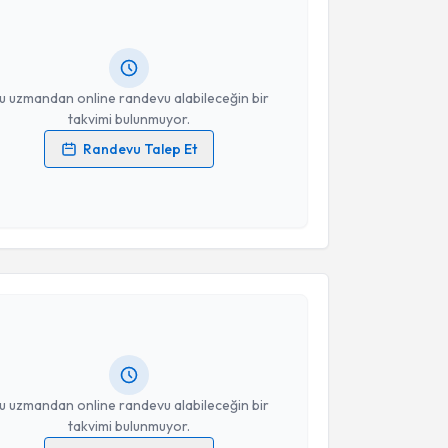
andan randevu almanız için bir takvim
ında e-posta ile bilgilendireceğiz.
resiniz
u uzmandan online randevu alabileceğin bir
takvimi bulunmuyor.
Randevu Talep Et
 verilerimin işlenmesine ilişkin
Aydınlatma Metni
'ni
 ve kişisel verilerimin belirtilen kapsamda
esini kabul ediyorum.
akvimi Talebi
Takvim Talebini Gönder
Özkan Onuk
için randevu takvimi talebi oluşturun.
andan randevu almanız için bir takvim
ında e-posta ile bilgilendireceğiz.
resiniz
u uzmandan online randevu alabileceğin bir
takvimi bulunmuyor.