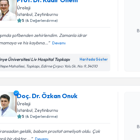
Size bu uzm
Üroloji
hazırlandığ
İstanbul
,
Zeytinburnu
5
(
4
Değerlendirme)
E-posta Ad
B
şımda şofbenden zehirlendim. Zamanla idrar
mamaya ve his kaybına...
Devamı
Kişisel
okudum
tinye Üniversitesi Liv Hospital Topkapı
Haritada Göster
işlenm
tepe Mahallesi, Topkapı, Edirne Çırpıcı Yolu Sk. No: 9, 34010
Randevu T
Doç. Dr. 
Doç. Dr. Özkan Onuk
Size bu uzm
Üroloji
hazırlandığ
İstanbul
,
Zeytinburnu
5
(
4
Değerlendirme)
E-posta Ad
B
Fransadan geldik, babam prostat ameliyatı oldu. Çok
rılı bir doktor....
Devamı