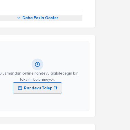
Daha Fazla Göster
akvimi Talebi
rat Bağışgil
için randevu takvimi talebi oluşturun.
andan randevu almanız için bir takvim
ında e-posta ile bilgilendireceğiz.
resiniz
u uzmandan online randevu alabileceğin bir
takvimi bulunmuyor.
Randevu Talep Et
 verilerimin işlenmesine ilişkin
Aydınlatma Metni
'ni
 ve kişisel verilerimin belirtilen kapsamda
esini kabul ediyorum.
akvimi Talebi
Takvim Talebini Gönder