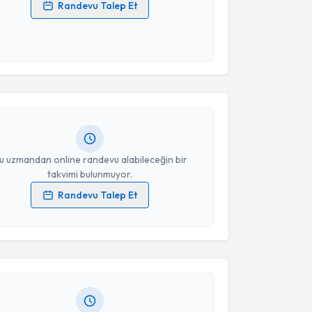
Randevu Talep Et
 verilerimin işlenmesine ilişkin
Aydınlatma Metni
'ni
 ve kişisel verilerimin belirtilen kapsamda
akvimi Talebi
esini kabul ediyorum.
urat Can Kiremit
için randevu takvimi talebi
Takvim Talebini Gönder
Size bu uzmandan randevu almanız için bir takvim
ında e-posta ile bilgilendireceğiz.
resiniz
u uzmandan online randevu alabileceğin bir
takvimi bulunmuyor.
Randevu Talep Et
akvimi Talebi
 verilerimin işlenmesine ilişkin
Aydınlatma Metni
'ni
 ve kişisel verilerimin belirtilen kapsamda
esini kabul ediyorum.
 Mevlana Derya Balbay
için randevu takvimi talebi
Size bu uzmandan randevu almanız için bir takvim
ında e-posta ile bilgilendireceğiz.
Takvim Talebini Gönder
resiniz