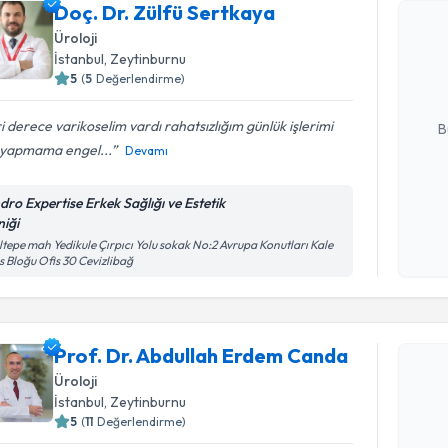
Doç. Dr. Zülfü Sertkaya
Doç. Dr. Z
Üroloji
Size bu uzm
İstanbul
,
Zeytinburnu
hazırlandığ
5
(
5
Değerlendirme)
E-posta Ad
ri derece varikoselim vardı rahatsızlığım günlük işlerimi
B
e yapmama engel...
Devamı
Kişisel
dro Expertise Erkek Sağlığı ve Estetik
okudum
niği
işlenm
tepe mah Yedikule Çırpıcı Yolu sokak No:2 Avrupa Konutları Kale
s Bloğu Ofis 30 Cevizlibağ
Randevu T
Prof. Dr.
Prof. Dr. Abdullah Erdem Canda
oluşturun. 
Üroloji
hazırlandığ
İstanbul
,
Zeytinburnu
5
(
11
Değerlendirme)
E-posta Ad