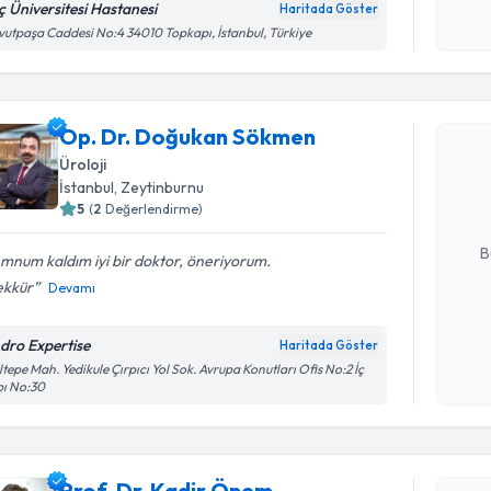
işlenm
ç Üniversitesi Hastanesi
Haritada Göster
utpaşa Caddesi No:4 34010 Topkapı, İstanbul, Türkiye
Randevu T
Op. Dr. Doğukan Sökmen
Op. Dr. 
oluşturun. 
Üroloji
hazırlandığ
İstanbul
,
Zeytinburnu
5
(
2
Değerlendirme)
E-posta Ad
B
mnum kaldım iyi bir doktor, öneriyorum.
ekkür
Devamı
Kişisel
dro Expertise
Haritada Göster
okudum
tepe Mah. Yedikule Çırpıcı Yol Sok. Avrupa Konutları Ofis No:2 İç
işlenm
pı No:30
Randevu T
Prof. Dr.
Prof. Dr. Kadir Önem