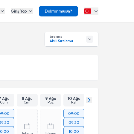
Giriş Yap
Doktor musun?
Sıralama
Akıllı Sıralama
7 Ağu
8 Ağu
9 Ağu
10 Ağu
Cum
Cmt
Paz
Pzt
09:00
09:00
09:30
09:30
10:00
10:00
Takvim
Takvim