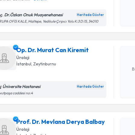
Kişisel
okudum
ç. Dr.Özkan Onuk Muayenehanesi
Haritada Göster
Randevu T
işlenm
UPA OFİS KALE, Maltepe, Yedikule Çırpıcı Yolu K:3 D:15, 34010
Op. Dr. M
oluşturun. 
Op. Dr. Murat Can Kiremit
hazırlandığ
Üroloji
E-posta Ad
İstanbul
,
Zeytinburnu
B
ç Üniversite Hastanesi
Randevu T
Haritada Göster
Kişisel
utpaşa caddesi no:4
okudum
işlenm
Prof. Dr.
oluşturun. 
hazırlandığ
Prof. Dr. Mevlana Derya Balbay
Üroloji
E-posta Ad