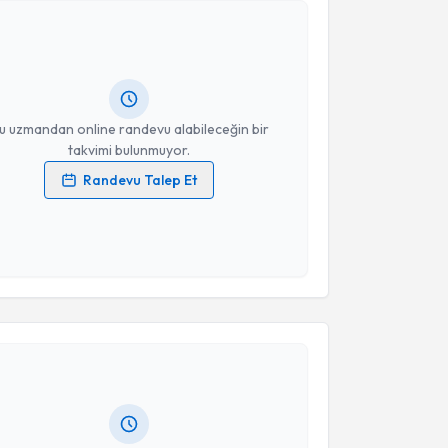
ülfü Sertkaya
için randevu takvimi talebi oluşturun.
andan randevu almanız için bir takvim
ında e-posta ile bilgilendireceğiz.
resiniz
u uzmandan online randevu alabileceğin bir
takvimi bulunmuyor.
Randevu Talep Et
 verilerimin işlenmesine ilişkin
Aydınlatma Metni
'ni
 ve kişisel verilerimin belirtilen kapsamda
esini kabul ediyorum.
akvimi Talebi
Takvim Talebini Gönder
 Abdullah Erdem Canda
için randevu takvimi talebi
Size bu uzmandan randevu almanız için bir takvim
ında e-posta ile bilgilendireceğiz.
resiniz