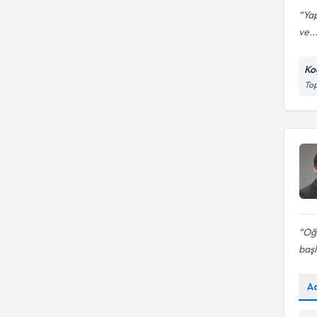
Yap
ve..
Ko
Top
Oğl
baş
A