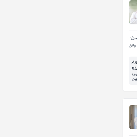
İle
bil
An
Kli
Mal
Ofi