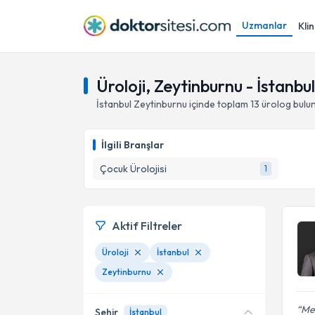
Uzmanlar
Klin
Üroloji, Zeytinburnu - İstanbul
İstanbul
Zeytinburnu
içinde toplam
13
ürolog
bulu
İlgili Branşlar
Çocuk Ürolojisi
1
Aktif Filtreler
Üroloji
İstanbul
Zeytinburnu
Mer
Şehir
İstanbul