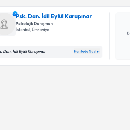
Psk. Dan. 
oluşturun. 
hazırlandığ
Psk. Dan. İdil Eylül Karapınar
Psikolojik Danışman
E-posta Ad
İstanbul
,
Ümraniye
B
k. Dan. İdil Eylül Karapınar
Haritada Göster
Kişisel
okudum
işlenm