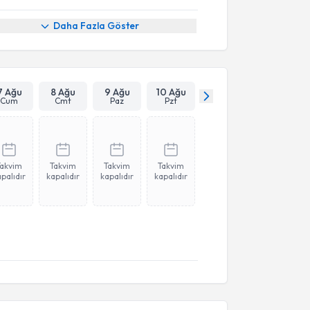
Daha Fazla Göster
7 Ağu
8 Ağu
9 Ağu
10 Ağu
Cum
Cmt
Paz
Pzt
Takvim
Takvim
Takvim
Takvim
palıdır
kapalıdır
kapalıdır
kapalıdır
akvimi Talebi