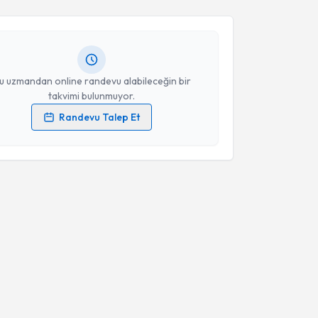
İdil Eylül Karapınar
için randevu takvimi talebi
Size bu uzmandan randevu almanız için bir takvim
ında e-posta ile bilgilendireceğiz.
resiniz
u uzmandan online randevu alabileceğin bir
takvimi bulunmuyor.
Randevu Talep Et
 verilerimin işlenmesine ilişkin
Aydınlatma Metni
'ni
 ve kişisel verilerimin belirtilen kapsamda
esini kabul ediyorum.
Takvim Talebini Gönder