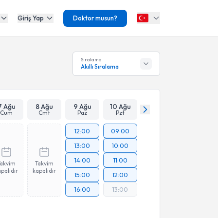
Giriş Yap
Doktor musun?
Sıralama
Akıllı Sıralama
7 Ağu
8 Ağu
9 Ağu
10 Ağu
Cum
Cmt
Paz
Pzt
12:00
09:00
13:00
10:00
14:00
11:00
Takvim
Takvim
palıdır
kapalıdır
15:00
12:00
16:00
13:00