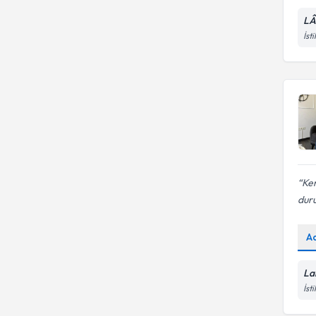
LÂ
İst
Ken
dur
A
La
İst