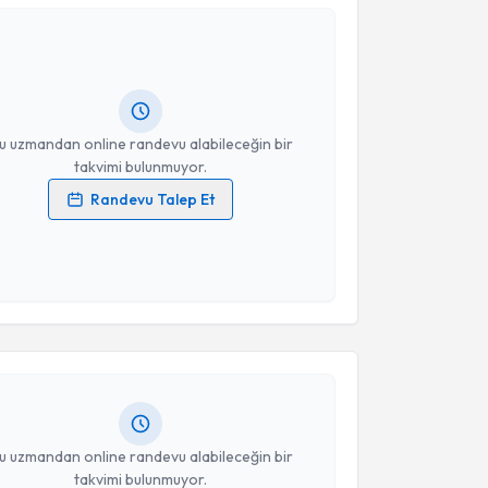
 Dan. Yasmin Çisem Kolukısa Ahıska
için randevu
ebi oluşturun. Size bu uzmandan randevu almanız için
hazırlandığında e-posta ile bilgilendireceğiz.
resiniz
u uzmandan online randevu alabileceğin bir
takvimi bulunmuyor.
Randevu Talep Et
 verilerimin işlenmesine ilişkin
Aydınlatma Metni
'ni
 ve kişisel verilerimin belirtilen kapsamda
akvimi Talebi
esini kabul ediyorum.
Takvim Talebini Gönder
 Gözde Nur Kıraç
için randevu takvimi talebi
Size bu uzmandan randevu almanız için bir takvim
ında e-posta ile bilgilendireceğiz.
resiniz
u uzmandan online randevu alabileceğin bir
takvimi bulunmuyor.