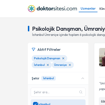
Uzmanlar
Klin
Psikolojik Danışman, Ümraniye
İstanbul
Ümraniye
içinde toplam
6
psikolojik danı
Aktif Filtreler
Psikolojik Danışman
İstanbul
Ümraniye
Şehir
İstanbul
üni
yap
Uz
İstanbul