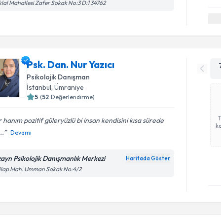
iklal Mahallesi Zafer Sokak No:3 D:1 34762
Psk. Dan. Nur Yazıcı
Psikolojik Danışman
İstanbul
,
Ümraniye
5
(
52
Değerlendirme)
 hanım pozitif güleryüzlü bi insan kendisini kısa sürede
ka
..
Devamı
zayn Psikolojik Danışmanlık Merkezi
Haritada Göster
kilap Mah. Umman Sokak No:4/2
Randevu T