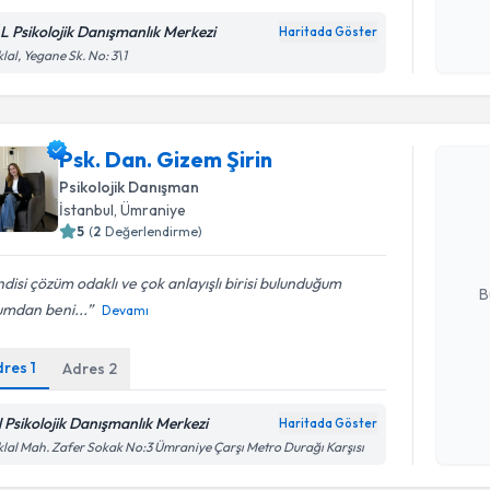
L Psikolojik Danışmanlık Merkezi
Haritada Göster
Kişisel
iklal, Yegane Sk. No: 3\1
okudum
işlenm
Randevu T
Psk. Dan. Gizem Şirin
Psk. Dan. 
Psikolojik Danışman
Size bu uzm
İstanbul
,
Ümraniye
hazırlandığ
5
(
2
Değerlendirme)
E-posta Ad
disi çözüm odaklı ve çok anlayışlı birisi bulunduğum
B
umdan beni...
Devamı
dres
1
Adres
2
Kişisel
okudum
işlenm
l Psikolojik Danışmanlık Merkezi
Randevu T
Haritada Göster
iklal Mah. Zafer Sokak No:3 Ümraniye Çarşı Metro Durağı Karşısı