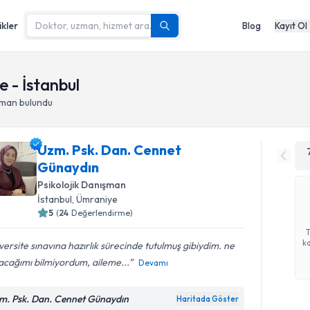
ikler
Blog
Kayıt Ol
 - İstanbul
şman
bulundu
Uzm. Psk. Dan. Cennet
Günaydın
Psikolojik Danışman
İstanbul
,
Ümraniye
5
(
24
Değerlendirme)
ka
versite sınavına hazırlık sürecinde tutulmuş gibiydim. ne
acağımı bilmiyordum, aileme...
Devamı
m. Psk. Dan. Cennet Günaydın
Haritada Göster