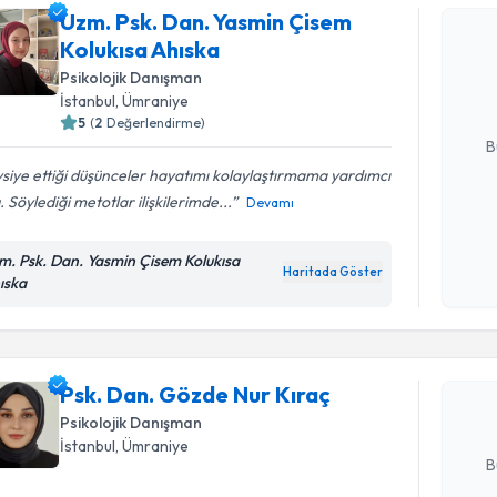
Uzm. Psk. Dan. Yasmin Çisem
Uzm. Psk.
Kolukısa Ahıska
takvimi tal
bir takvim 
Psikolojik Danışman
İstanbul
,
Ümraniye
E-posta Ad
5
(
2
Değerlendirme)
B
siye ettiği düşünceler hayatımı kolaylaştırmama yardımcı
. Söylediği metotlar ilişkilerimde...
Devamı
Kişisel
okudum
m. Psk. Dan. Yasmin Çisem Kolukısa
Randevu T
işlenm
Haritada Göster
ıska
Psk. Dan.
oluşturun. 
Psk. Dan. Gözde Nur Kıraç
hazırlandığ
Psikolojik Danışman
E-posta Ad
İstanbul
,
Ümraniye
B