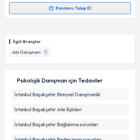
Randevu Talep Et
Kişisel verilerimin işlenmesine ilişkin
Aydınlatma
Randevu Takvimi Talebi
Metni
'ni okudum ve kişisel verilerimin belirtilen
kapsamda işlenmesini kabul ediyorum.
Psk. Dan. Melek Yıldız
için randevu takvimi talebi
oluşturun. Size bu uzmandan randevu almanız için bir
Takvim Talebini Gönder
İlgili Branşlar
takvim hazırlandığında e-posta ile bilgilendireceğiz.
Aile Danışmanı
1
E-posta Adresiniz
Psikolojik Danışman
için Tedaviler
Kişisel verilerimin işlenmesine ilişkin
Aydınlatma
İstanbul Başakşehir Bireysel Danışmanlık
Metni
'ni okudum ve kişisel verilerimin belirtilen
kapsamda işlenmesini kabul ediyorum.
İstanbul Başakşehir Aile İlişkileri
Takvim Talebini Gönder
İstanbul Başakşehir Bağlanma sorunları
İstanbul Başakşehir Beden imajı sorunları