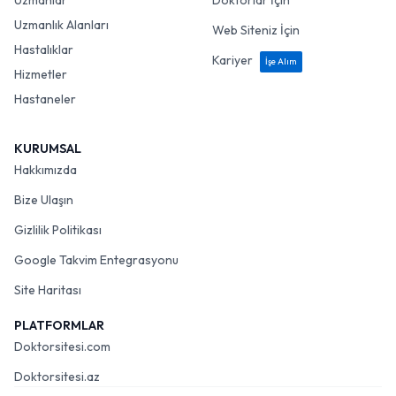
Uzmanlar
Doktorlar İçin
Uzmanlık Alanları
Web Siteniz İçin
Hastalıklar
Kariyer
İşe Alım
Hizmetler
Hastaneler
KURUMSAL
Hakkımızda
Bize Ulaşın
Gizlilik Politikası
Google Takvim Entegrasyonu
Site Haritası
PLATFORMLAR
Doktorsitesi.com
Doktorsitesi.az