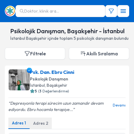
Doktor, klinik ara...
Psikolojik Danışman, Başakşehir - İstanbul
İstanbul
Başakşehir
içinde toplam
5
psikolojik danışman
bulundu
Filtrele
Akıllı Sıralama
Psk. Dan. Ebru Cinni
Psikolojik Danışman
İstanbul
,
Başakşehir
5
(
3
Değerlendirme)
Depresyonla terapi sürecim uzun zamandır devam
Devamı
ediyordu. Ebru hocamla terapiye...
Adres
1
Adres
2