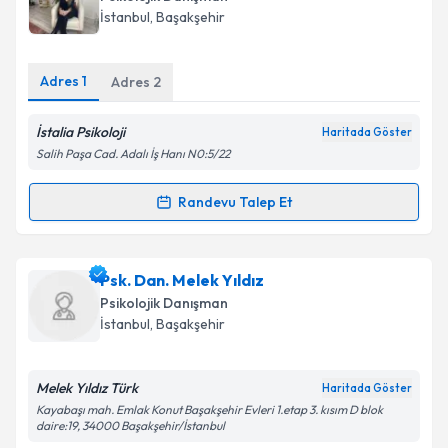
için bir takvim hazırlandığında e-posta ile
İstanbul
,
Başakşehir
bilgilendireceğiz.
E-posta Adresiniz
Adres
1
Adres
2
İstalia Psikoloji
Haritada Göster
Salih Paşa Cad. Adalı İş Hanı N0:5/22
Kişisel verilerimin işlenmesine ilişkin
Aydınlatma
Metni
'ni okudum ve kişisel verilerimin belirtilen
Randevu Talep Et
Randevu Takvimi Talebi
kapsamda işlenmesini kabul ediyorum.
Takvim Talebini Gönder
Psk. Dan. Esra KAHRAMAN
için randevu takvimi
Psk. Dan. Melek Yıldız
talebi oluşturun. Size bu uzmandan randevu almanız
Psikolojik Danışman
için bir takvim hazırlandığında e-posta ile
İstanbul
,
Başakşehir
bilgilendireceğiz.
E-posta Adresiniz
Melek Yıldız Türk
Haritada Göster
Kayabaşı mah. Emlak Konut Başakşehir Evleri 1.etap 3. kısım D blok
daire:19, 34000 Başakşehir/İstanbul