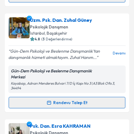
Uzm. Psk. Elif Özorpak
için randevu takvimi talebi
Uzm. Psk. Dan. Zuhal Güney
oluşturun. Size bu uzmandan randevu almanız için bir
Psikolojik Danışman
takvim hazırlandığında e-posta ile bilgilendireceğiz.
İstanbul
,
Başakşehir
4.8
(
3
Değerlendirme)
E-posta Adresiniz
Gün-Dem Psikoloji ve Beslenme Danışmanlık'tan
Devamı
danışmanlık hizmeti almaktayım. Zuhal Hanım...
Gün-Dem Psikoloji ve Beslenme Danışmanlık
Kişisel verilerimin işlenmesine ilişkin
Aydınlatma
Merkezi
Metni
'ni okudum ve kişisel verilerimin belirtilen
Kayabaşı, Adnan Menderes Bulvari 7/D İç Kapı No 3 (A3 Blok Ofis 3,
kapsamda işlenmesini kabul ediyorum.
34494
Randevu Talep Et
Takvim Talebini Gönder
Randevu Takvimi Talebi
Uzm. Psk. Dan. Zuhal Güney
için randevu takvimi
Psk. Dan. Esra KAHRAMAN
talebi oluşturun. Size bu uzmandan randevu almanız
Psikolojik Danışman