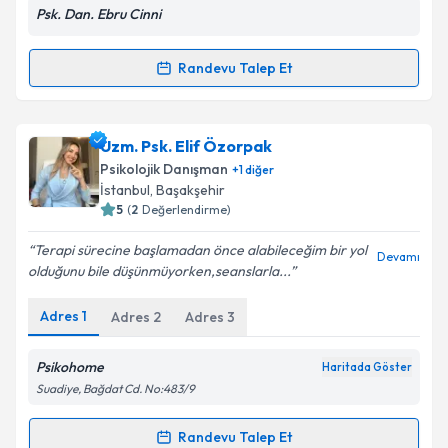
Psk. Dan. Ebru Cinni
Randevu Talep Et
Randevu Takvimi Talebi
Psk. Dan. Ebru Cinni
için randevu takvimi talebi
Uzm. Psk. Elif Özorpak
oluşturun. Size bu uzmandan randevu almanız için bir
Psikolojik Danışman
+
1
diğer
takvim hazırlandığında e-posta ile bilgilendireceğiz.
İstanbul
,
Başakşehir
5
(
2
Değerlendirme)
E-posta Adresiniz
Terapi sürecine başlamadan önce alabileceğim bir yol
Devamı
olduğunu bile düşünmüyorken,seanslarla...
Adres
1
Adres
2
Adres
3
Kişisel verilerimin işlenmesine ilişkin
Aydınlatma
Metni
'ni okudum ve kişisel verilerimin belirtilen
kapsamda işlenmesini kabul ediyorum.
Psikohome
Haritada Göster
Suadiye, Bağdat Cd. No:483/9
Takvim Talebini Gönder
Randevu Talep Et
Randevu Takvimi Talebi