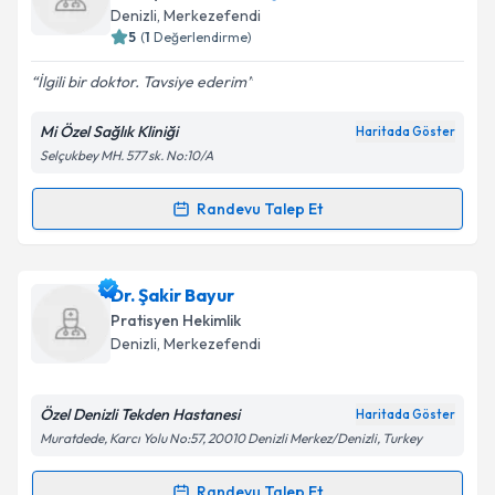
takvim hazırlandığında e-posta ile bilgilendireceğiz.
Denizli
,
Merkezefendi
5
(
1
Değerlendirme)
E-posta Adresiniz
İlgili bir doktor. Tavsiye ederim
Mi Özel Sağlık Kliniği
Haritada Göster
Selçukbey MH. 577 sk. No:10/A
Kişisel verilerimin işlenmesine ilişkin
Aydınlatma
Metni
'ni okudum ve kişisel verilerimin belirtilen
kapsamda işlenmesini kabul ediyorum.
Randevu Talep Et
Randevu Takvimi Talebi
Takvim Talebini Gönder
Dr. İsa Melih Yıldıran
için randevu takvimi talebi
Dr. Şakir Bayur
oluşturun. Size bu uzmandan randevu almanız için bir
Pratisyen Hekimlik
takvim hazırlandığında e-posta ile bilgilendireceğiz.
Denizli
,
Merkezefendi
E-posta Adresiniz
Özel Denizli Tekden Hastanesi
Haritada Göster
Muratdede, Karcı Yolu No:57, 20010 Denizli Merkez/Denizli, Turkey
Kişisel verilerimin işlenmesine ilişkin
Aydınlatma
Randevu Talep Et