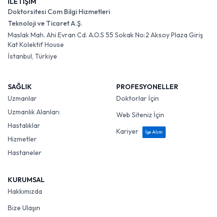
İLETİŞİM
Doktorsitesi Com Bilgi Hizmetleri
Teknoloji ve Ticaret A.Ş.
Maslak Mah. Ahi Evran Cd. A.O.S 55 Sokak No:2 Aksoy Plaza Giriş
Kat Kolektif House
İstanbul, Türkiye
SAĞLIK
PROFESYONELLER
Uzmanlar
Doktorlar İçin
Uzmanlık Alanları
Web Siteniz İçin
Hastalıklar
Kariyer
İşe Alım
Hizmetler
Hastaneler
KURUMSAL
Hakkımızda
Bize Ulaşın