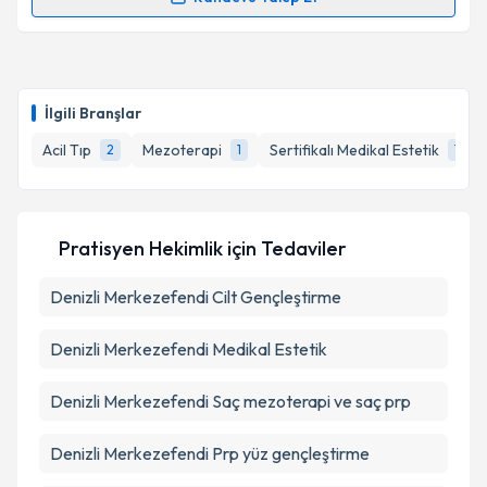
Metni
'ni okudum ve kişisel verilerimin belirtilen
Randevu Takvimi Talebi
kapsamda işlenmesini kabul ediyorum.
Dr. Buket Peker
için randevu takvimi talebi oluşturun.
Takvim Talebini Gönder
Size bu uzmandan randevu almanız için bir takvim
İlgili Branşlar
hazırlandığında e-posta ile bilgilendireceğiz.
Acil Tıp
Mezoterapi
Sertifikalı Medikal Estetik
2
1
1
E-posta Adresiniz
Pratisyen Hekimlik
için Tedaviler
Kişisel verilerimin işlenmesine ilişkin
Aydınlatma
Denizli Merkezefendi Cilt Gençleştirme
Metni
'ni okudum ve kişisel verilerimin belirtilen
kapsamda işlenmesini kabul ediyorum.
Denizli Merkezefendi Medikal Estetik
Takvim Talebini Gönder
Denizli Merkezefendi Saç mezoterapi ve saç prp
Denizli Merkezefendi Prp yüz gençleştirme