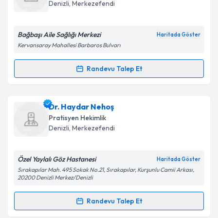
hazırlandığında e-posta ile bilgilendireceğiz.
Denizli
,
Merkezefendi
E-posta Adresiniz
Bağbaşı Aile Sağlığı Merkezi
Haritada Göster
Kervansaray Mahallesi Barbaros Bulvarı
Kişisel verilerimin işlenmesine ilişkin
Aydınlatma
Randevu Talep Et
Randevu Takvimi Talebi
Metni
'ni okudum ve kişisel verilerimin belirtilen
kapsamda işlenmesini kabul ediyorum.
Dr. Erlut Odabaş
için randevu takvimi talebi
Dr. Haydar Nehoş
oluşturun. Size bu uzmandan randevu almanız için bir
Takvim Talebini Gönder
Pratisyen Hekimlik
takvim hazırlandığında e-posta ile bilgilendireceğiz.
Denizli
,
Merkezefendi
E-posta Adresiniz
Özel Yaylalı Göz Hastanesi
Haritada Göster
Sırakapılar Mah. 495 Sokak No.21, Sırakapılar, Kurşunlu Camii Arkası,
20200 Denizli Merkez/Denizli
Kişisel verilerimin işlenmesine ilişkin
Aydınlatma
Randevu Talep Et
Metni
'ni okudum ve kişisel verilerimin belirtilen
Randevu Takvimi Talebi
kapsamda işlenmesini kabul ediyorum.