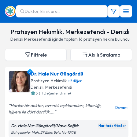
Doktor, klinik ara...
Pratisyen Hekimlik, Merkezefendi - Denizli
Denizli
Merkezefendi
içinde toplam
16
pratisyen hekim
bulundu
Filtrele
Akıllı Sıralama
Dr. Hale Nur Güngördü
Pratisyen Hekimlik
+
2
diğer
Denizli
,
Merkezefendi
5
(
11
Değerlendirme)
Harika bir doktor, ayrıntılı açıklamaları, kibarlığı,
Devamı
hijyeni ile dört dörtlük,...
Dr. Hale Nur Güngördü/Novo Sağlık
Haritada Göster
Bahçelievler Mah. 29 Ekim Bulv. No:137/B