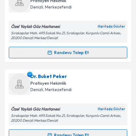
Takvim Talebini Gönder
Pratisyen Hekimlik
takvim hazırlandığında e-posta ile bilgilendireceğiz.
Denizli
,
Merkezefendi
E-posta Adresiniz
Özel Yaylalı Göz Hastanesi
Haritada Göster
Sırakapılar Mah. 495 Sokak No.21, Sırakapılar, Kurşunlu Camii Arkası,
20200 Denizli Merkez/Denizli
Kişisel verilerimin işlenmesine ilişkin
Aydınlatma
Randevu Talep Et
Metni
'ni okudum ve kişisel verilerimin belirtilen
Randevu Takvimi Talebi
kapsamda işlenmesini kabul ediyorum.
Dr. Ali Coşkun Aygün
için randevu takvimi talebi
Dr. Buket Peker
Takvim Talebini Gönder
oluşturun. Size bu uzmandan randevu almanız için bir
Pratisyen Hekimlik
takvim hazırlandığında e-posta ile bilgilendireceğiz.
Denizli
,
Merkezefendi
E-posta Adresiniz
Özel Yaylalı Göz Hastanesi
Haritada Göster
Sırakapılar Mah. 495 Sokak No.21, Sırakapılar, Kurşunlu Camii Arkası,
20200 Denizli Merkez/Denizli
Kişisel verilerimin işlenmesine ilişkin
Aydınlatma
Randevu Talep Et