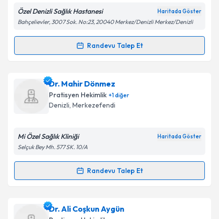
Özel Denizli Sağlık Hastanesi
Haritada Göster
Bahçelievler, 3007 Sok. No:23, 20040 Merkez/Denizli Merkez/Denizli
Kişisel verilerimin işlenmesine ilişkin
Aydınlatma
Randevu Talep Et
Randevu Takvimi Talebi
Metni
'ni okudum ve kişisel verilerimin belirtilen
kapsamda işlenmesini kabul ediyorum.
Dr. Ali Serkan Şanlı
için randevu takvimi talebi
Dr. Mahir Dönmez
oluşturun. Size bu uzmandan randevu almanız için bir
Takvim Talebini Gönder
Pratisyen Hekimlik
+
1
diğer
takvim hazırlandığında e-posta ile bilgilendireceğiz.
Denizli
,
Merkezefendi
E-posta Adresiniz
Mi Özel Sağlık Kliniği
Haritada Göster
Selçuk Bey Mh. 577 SK. 10/A
Kişisel verilerimin işlenmesine ilişkin
Aydınlatma
Randevu Talep Et
Randevu Takvimi Talebi
Metni
'ni okudum ve kişisel verilerimin belirtilen
kapsamda işlenmesini kabul ediyorum.
Dr. Mahir Dönmez
için randevu takvimi talebi
Dr. Ali Coşkun Aygün
oluşturun. Size bu uzmandan randevu almanız için bir