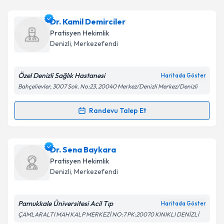
Dr. Haydar Nehoş
için randevu takvimi talebi
Dr. Kamil Demirciler
Takvim Talebini Gönder
oluşturun. Size bu uzmandan randevu almanız için bir
Pratisyen Hekimlik
takvim hazırlandığında e-posta ile bilgilendireceğiz.
Denizli
,
Merkezefendi
E-posta Adresiniz
Özel Denizli Sağlık Hastanesi
Haritada Göster
Bahçelievler, 3007 Sok. No:23, 20040 Merkez/Denizli Merkez/Denizli
Kişisel verilerimin işlenmesine ilişkin
Aydınlatma
Randevu Talep Et
Randevu Takvimi Talebi
Metni
'ni okudum ve kişisel verilerimin belirtilen
kapsamda işlenmesini kabul ediyorum.
Dr. Kamil Demirciler
için randevu takvimi talebi
Dr. Sena Baykara
oluşturun. Size bu uzmandan randevu almanız için bir
Takvim Talebini Gönder
Pratisyen Hekimlik
takvim hazırlandığında e-posta ile bilgilendireceğiz.
Denizli
,
Merkezefendi
E-posta Adresiniz
Pamukkale Üniversitesi Acil Tıp
Haritada Göster
ÇAMLARALTI MAH KALP MERKEZİ NO:7 PK:20070 KINIKLI DENİZLİ