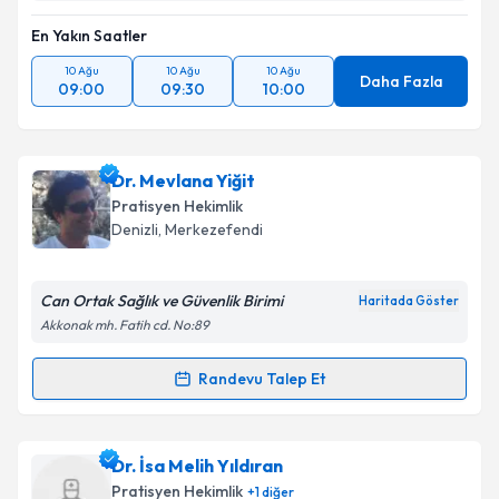
En Yakın Saatler
10 Ağu
10 Ağu
10 Ağu
Daha Fazla
09:00
09:30
10:00
Dr. Mevlana Yiğit
Pratisyen Hekimlik
Denizli
,
Merkezefendi
Can Ortak Sağlık ve Güvenlik Birimi
Haritada Göster
Akkonak mh. Fatih cd. No:89
Randevu Talep Et
Randevu Takvimi Talebi
Dr. Mevlana Yiğit
için randevu takvimi talebi
Dr. İsa Melih Yıldıran
oluşturun. Size bu uzmandan randevu almanız için bir
Pratisyen Hekimlik
+
1
diğer