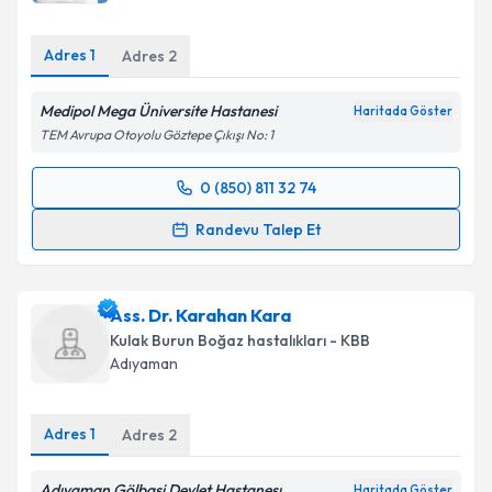
E-posta Adresiniz
Adres
1
Adres
2
Medipol Mega Üniversite Hastanesi
Haritada Göster
Kişisel verilerimin işlenmesine ilişkin
Aydınlatma
TEM Avrupa Otoyolu Göztepe Çıkışı No: 1
Metni
'ni okudum ve kişisel verilerimin belirtilen
kapsamda işlenmesini kabul ediyorum.
0 (850) 811 32 74
Randevu Takvimi Talebi
Randevu Talep Et
Takvim Talebini Gönder
Prof. Dr. Erkan Soylu
için randevu takvimi talebi
oluşturun. Size bu uzmandan randevu almanız için bir
Ass. Dr. Karahan Kara
takvim hazırlandığında e-posta ile bilgilendireceğiz.
Kulak Burun Boğaz hastalıkları - KBB
E-posta Adresiniz
Adıyaman
Adres
1
Adres
2
Kişisel verilerimin işlenmesine ilişkin
Aydınlatma
Adıyaman Gölbaşi Devlet Hastanesı
Metni
'ni okudum ve kişisel verilerimin belirtilen
Haritada Göster