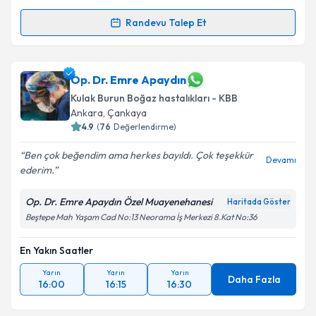
Randevu Talep Et
Randevu Takvimi Talebi
Dr. İsmail Deniz
için randevu takvimi talebi oluşturun.
Op. Dr. Emre Apaydın
Size bu uzmandan randevu almanız için bir takvim
Kulak Burun Boğaz hastalıkları - KBB
hazırlandığında e-posta ile bilgilendireceğiz.
Ankara
,
Çankaya
4.9
(
76
Değerlendirme)
E-posta Adresiniz
Ben çok beğendim ama herkes bayıldı. Çok teşekkür
Devamı
ederim.
Op. Dr. Emre Apaydın Özel Muayenehanesi
Kişisel verilerimin işlenmesine ilişkin
Aydınlatma
Haritada Göster
Metni
'ni okudum ve kişisel verilerimin belirtilen
Beştepe Mah Yaşam Cad No:13 Neorama İş Merkezi 8.Kat No:36
kapsamda işlenmesini kabul ediyorum.
En Yakın Saatler
Takvim Talebini Gönder
Yarın
Yarın
Yarın
Daha Fazla
16:00
16:15
16:30