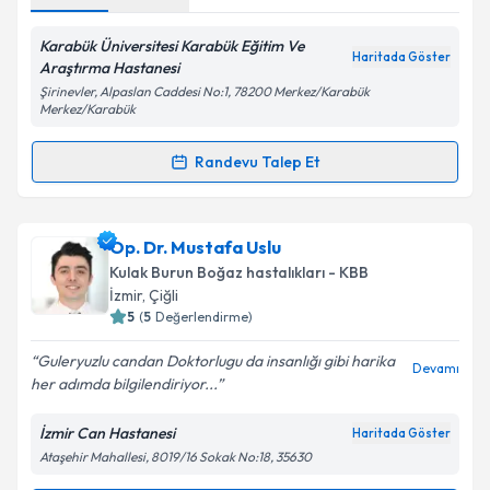
Karabük Üniversitesi Karabük Eğitim Ve
Haritada Göster
Araştırma Hastanesi
Şirinevler, Alpaslan Caddesi No:1, 78200 Merkez/Karabük
Merkez/Karabük
Randevu Talep Et
Randevu Takvimi Talebi
Dr. Kadri İla
için randevu takvimi talebi oluşturun. Size
Op. Dr. Mustafa Uslu
bu uzmandan randevu almanız için bir takvim
Kulak Burun Boğaz hastalıkları - KBB
hazırlandığında e-posta ile bilgilendireceğiz.
İzmir
,
Çiğli
5
(
5
Değerlendirme)
E-posta Adresiniz
Guleryuzlu candan Doktorlugu da insanlığı gibi harika
Devamı
her adımda bilgilendiriyor...
İzmir Can Hastanesi
Haritada Göster
Kişisel verilerimin işlenmesine ilişkin
Aydınlatma
Ataşehir Mahallesi, 8019/16 Sokak No:18, 35630
Metni
'ni okudum ve kişisel verilerimin belirtilen
kapsamda işlenmesini kabul ediyorum.