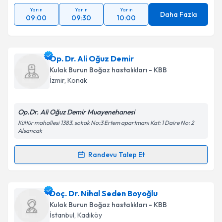
Yarın
Yarın
Yarın
Daha Fazla
09:00
09:30
10:00
Takvim Talebini Gönder
Op. Dr. Ali Oğuz Demir
Kulak Burun Boğaz hastalıkları - KBB
İzmir
,
Konak
Op.Dr. Ali Oğuz Demir Muayenehanesi
Kültür mahallesi 1383. sokak No:3 Ertem apartmanı Kat: 1 Daire No: 2
Alsancak
Randevu Talep Et
Randevu Takvimi Talebi
Op. Dr. Ali Oğuz Demir
için randevu takvimi talebi
Doç. Dr. Nihal Seden Boyoğlu
oluşturun. Size bu uzmandan randevu almanız için bir
Kulak Burun Boğaz hastalıkları - KBB
takvim hazırlandığında e-posta ile bilgilendireceğiz.
İstanbul
,
Kadıköy