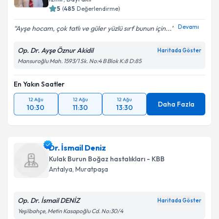
posta ile bilgilendireceğiz.
5
(
485
Değerlendirme)
E-posta Adresiniz
Devamı
Ayşe hocam, çok tatlı ve güler yüzlü sırf bunun için...
Op. Dr. Ayşe Öznur Akidil
Haritada Göster
Mansuroğlu Mah. 1593/1 Sk. No:4 B Blok K:8 D:85
Kişisel verilerimin işlenmesine ilişkin
Aydınlatma
Metni
'ni okudum ve kişisel verilerimin belirtilen
En Yakın Saatler
kapsamda işlenmesini kabul ediyorum.
12 Ağu
12 Ağu
12 Ağu
Daha Fazla
10:30
11:30
13:30
Takvim Talebini Gönder
Dr. İsmail Deniz
Kulak Burun Boğaz hastalıkları - KBB
Antalya
,
Muratpaşa
Op. Dr. İsmail DENİZ
Haritada Göster
Yeşilbahçe, Metin Kasapoğlu Cd. No:30/4