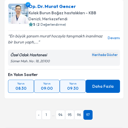
Uzm. Dr. Veli Çetinaslan
için randevu takvimi talebi
Op. Dr. Murat Gencer
oluşturun. Size bu uzmandan randevu almanız için bir
Kulak Burun Boğaz hastalıkları - KBB
Takvim Talebini Gönder
takvim hazırlandığında e-posta ile bilgilendireceğiz.
Denizli
,
Merkezefendi
5
(
2
Değerlendirme)
E-posta Adresiniz
En büyük şansım murat hocayla tanışmaktı inanılmaz
Devamı
bir burun yaptı,...
Özel Odak Hastanesi
Haritada Göster
Kişisel verilerimin işlenmesine ilişkin
Aydınlatma
Sümer Mah. No : 18, 20100
Metni
'ni okudum ve kişisel verilerimin belirtilen
kapsamda işlenmesini kabul ediyorum.
En Yakın Saatler
Yarın
Yarın
Yarın
Takvim Talebini Gönder
Daha Fazla
08:30
09:00
09:30
‹
1
...
94
95
96
97