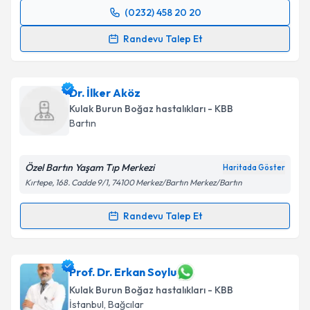
(0232) 458 20 20
Randevu Takvimi Talebi
Takvim Talebini Gönder
Randevu Talep Et
Op. Dr. Mustafa Uslu
için randevu takvimi talebi
oluşturun. Size bu uzmandan randevu almanız için bir
Dr. İlker Aköz
takvim hazırlandığında e-posta ile bilgilendireceğiz.
Kulak Burun Boğaz hastalıkları - KBB
E-posta Adresiniz
Bartın
Özel Bartın Yaşam Tıp Merkezi
Haritada Göster
Kırtepe, 168. Cadde 9/1, 74100 Merkez/Bartın Merkez/Bartın
Kişisel verilerimin işlenmesine ilişkin
Aydınlatma
Metni
'ni okudum ve kişisel verilerimin belirtilen
Randevu Talep Et
kapsamda işlenmesini kabul ediyorum.
Randevu Takvimi Talebi
Takvim Talebini Gönder
Dr. İlker Aköz
için randevu takvimi talebi oluşturun.
Prof. Dr. Erkan Soylu
Size bu uzmandan randevu almanız için bir takvim
Kulak Burun Boğaz hastalıkları - KBB
hazırlandığında e-posta ile bilgilendireceğiz.
İstanbul
,
Bağcılar