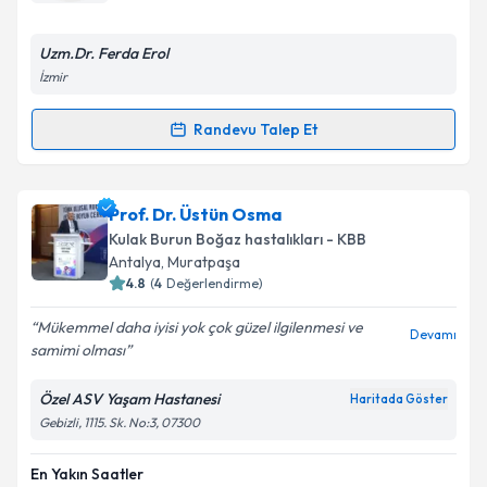
E-posta Adresiniz
Uzm.Dr. Ferda Erol
İzmir
Randevu Talep Et
Randevu Takvimi Talebi
Kişisel verilerimin işlenmesine ilişkin
Aydınlatma
Metni
'ni okudum ve kişisel verilerimin belirtilen
kapsamda işlenmesini kabul ediyorum.
Op. Dr. Ferda Erol Boloğur
için randevu takvimi
Prof. Dr. Üstün Osma
talebi oluşturun. Size bu uzmandan randevu almanız
Kulak Burun Boğaz hastalıkları - KBB
için bir takvim hazırlandığında e-posta ile
Takvim Talebini Gönder
Antalya
,
Muratpaşa
bilgilendireceğiz.
4.8
(
4
Değerlendirme)
E-posta Adresiniz
Mükemmel daha iyisi yok çok güzel ilgilenmesi ve
Devamı
samimi olması
Özel ASV Yaşam Hastanesi
Haritada Göster
Gebizli, 1115. Sk. No:3, 07300
Kişisel verilerimin işlenmesine ilişkin
Aydınlatma
Metni
'ni okudum ve kişisel verilerimin belirtilen
kapsamda işlenmesini kabul ediyorum.
En Yakın Saatler