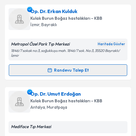
Op. Dr. Erkan Kulduk
Kulak Burun Boğaz hastalıkları - KBB
İzmir
,
Bayraklı
Metropol Özel Park Tıp Merkezi
Haritada Göster
1846/7 sokak no:3, soğukkuyu mah. 1846/7 sok. No:3, 35520 Bayraklı/
İzmir
Randevu Talep Et
Randevu Takvimi Talebi
Op. Dr. Erkan Kulduk
için randevu takvimi talebi
Op. Dr. Umut Erdoğan
oluşturun. Size bu uzmandan randevu almanız için bir
Kulak Burun Boğaz hastalıkları - KBB
takvim hazırlandığında e-posta ile bilgilendireceğiz.
Antalya
,
Muratpaşa
E-posta Adresiniz
Mediface Tıp Merkezi