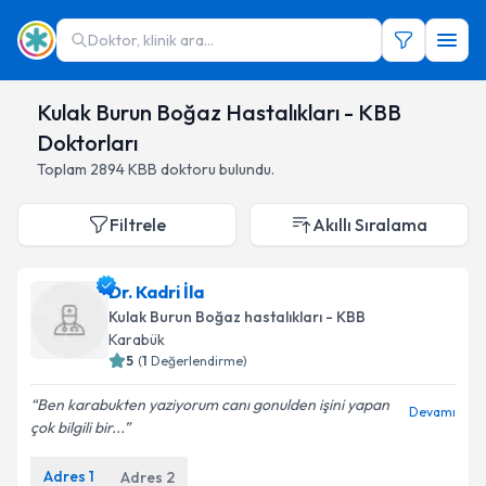
Doktor, klinik ara...
Kulak Burun Boğaz Hastalıkları - KBB
Doktorları
Toplam
2894
KBB doktoru
bulundu.
Filtrele
Akıllı Sıralama
Dr. Kadri İla
Kulak Burun Boğaz hastalıkları - KBB
Karabük
5
(
1
Değerlendirme)
Ben karabukten yaziyorum canı gonulden işini yapan
Devamı
çok bilgili bir...
Adres
1
Adres
2