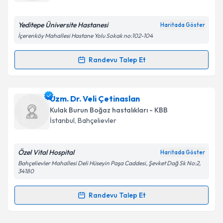
E-posta Adresiniz
Yeditepe Üniversite Hastanesi
Haritada Göster
İçerenköy Mahallesi Hastane Yolu Sokak no:102-104
Kişisel verilerimin işlenmesine ilişkin
Aydınlatma
Randevu Talep Et
Randevu Takvimi Talebi
Metni
'ni okudum ve kişisel verilerimin belirtilen
kapsamda işlenmesini kabul ediyorum.
Doç. Dr. Nihal Seden Boyoğlu
için randevu takvimi
Uzm. Dr. Veli Çetinaslan
talebi oluşturun. Size bu uzmandan randevu almanız
Takvim Talebini Gönder
Kulak Burun Boğaz hastalıkları - KBB
için bir takvim hazırlandığında e-posta ile
İstanbul
,
Bahçelievler
bilgilendireceğiz.
E-posta Adresiniz
Özel Vital Hospital
Haritada Göster
Bahçelievler Mahallesi Deli Hüseyin Paşa Caddesi, Şevket Dağ Sk No:2,
34180
Randevu Talep Et
Kişisel verilerimin işlenmesine ilişkin
Aydınlatma
Randevu Takvimi Talebi
Metni
'ni okudum ve kişisel verilerimin belirtilen
kapsamda işlenmesini kabul ediyorum.