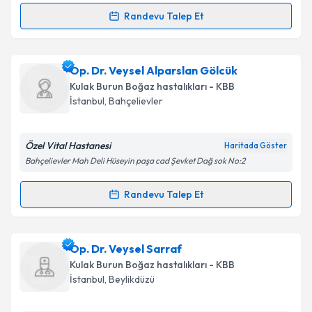
Randevu Talep Et
Randevu Takvimi Talebi
Kişisel verilerimin işlenmesine ilişkin
Aydınlatma
Metni
'ni okudum ve kişisel verilerimin belirtilen
kapsamda işlenmesini kabul ediyorum.
Op. Dr. Umut Erdoğan
için randevu takvimi talebi
Op. Dr. Veysel Alparslan Gölcük
oluşturun. Size bu uzmandan randevu almanız için bir
Kulak Burun Boğaz hastalıkları - KBB
takvim hazırlandığında e-posta ile bilgilendireceğiz.
Takvim Talebini Gönder
İstanbul
,
Bahçelievler
E-posta Adresiniz
Özel Vital Hastanesi
Haritada Göster
Bahçelievler Mah Deli Hüseyin paşa cad Şevket Dağ sok No:2
Kişisel verilerimin işlenmesine ilişkin
Aydınlatma
Randevu Talep Et
Randevu Takvimi Talebi
Metni
'ni okudum ve kişisel verilerimin belirtilen
kapsamda işlenmesini kabul ediyorum.
Op. Dr. Veysel Alparslan Gölcük
için randevu
Op. Dr. Veysel Sarraf
takvimi talebi oluşturun. Size bu uzmandan randevu
Takvim Talebini Gönder
Kulak Burun Boğaz hastalıkları - KBB
almanız için bir takvim hazırlandığında e-posta ile
İstanbul
,
Beylikdüzü
bilgilendireceğiz.