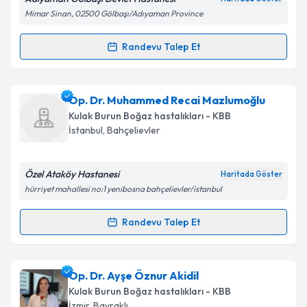
kapsamda işlenmesini kabul ediyorum.
Mimar Sinan, 02500 Gölbaşı/Adıyaman Province
Randevu Talep Et
Randevu Takvimi Talebi
Takvim Talebini Gönder
Ass. Dr. Karahan Kara
için randevu takvimi talebi
Op. Dr. Muhammed Recai Mazlumoğlu
oluşturun. Size bu uzmandan randevu almanız için bir
Kulak Burun Boğaz hastalıkları - KBB
takvim hazırlandığında e-posta ile bilgilendireceğiz.
İstanbul
,
Bahçelievler
E-posta Adresiniz
Özel Ataköy Hastanesi
Haritada Göster
hürriyet mahallesi no:1 yenibosna bahçelievler/istanbul
Kişisel verilerimin işlenmesine ilişkin
Aydınlatma
Randevu Talep Et
Randevu Takvimi Talebi
Metni
'ni okudum ve kişisel verilerimin belirtilen
kapsamda işlenmesini kabul ediyorum.
Op. Dr. Muhammed Recai Mazlumoğlu
için
Op. Dr. Ayşe Öznur Akidil
randevu takvimi talebi oluşturun. Size bu uzmandan
Takvim Talebini Gönder
Kulak Burun Boğaz hastalıkları - KBB
randevu almanız için bir takvim hazırlandığında e-
İzmir
,
Bayraklı