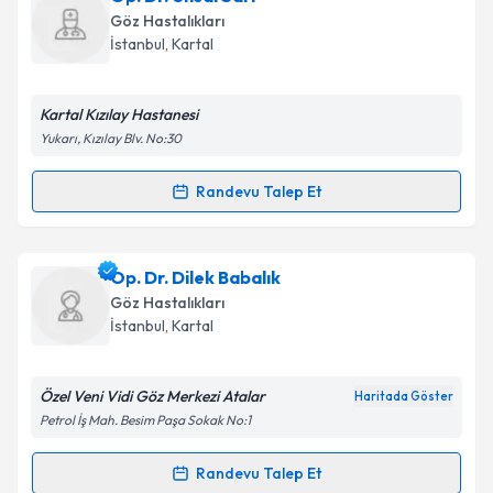
oluşturun. Size bu uzmandan randevu almanız için bir
Göz Hastalıkları
takvim hazırlandığında e-posta ile bilgilendireceğiz.
Takvim Talebini Gönder
İstanbul
,
Kartal
E-posta Adresiniz
Kartal Kızılay Hastanesi
Yukarı, Kızılay Blv. No:30
Kişisel verilerimin işlenmesine ilişkin
Aydınlatma
Randevu Talep Et
Randevu Takvimi Talebi
Metni
'ni okudum ve kişisel verilerimin belirtilen
kapsamda işlenmesini kabul ediyorum.
Op. Dr. Ünsal Sarı
için randevu takvimi talebi
Op. Dr. Dilek Babalık
oluşturun. Size bu uzmandan randevu almanız için bir
Takvim Talebini Gönder
Göz Hastalıkları
takvim hazırlandığında e-posta ile bilgilendireceğiz.
İstanbul
,
Kartal
E-posta Adresiniz
Özel Veni Vidi Göz Merkezi Atalar
Haritada Göster
Petrol İş Mah. Besim Paşa Sokak No:1
Kişisel verilerimin işlenmesine ilişkin
Aydınlatma
Randevu Talep Et
Randevu Takvimi Talebi