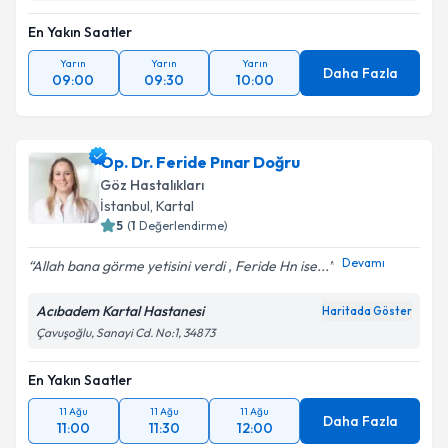
En Yakın Saatler
Yarın
Yarın
Yarın
Daha Fazla
09:00
09:30
10:00
Op. Dr. Feride Pınar Doğru
Göz Hastalıkları
İstanbul
,
Kartal
5
(
1
Değerlendirme)
Devamı
Allah bana görme yetisini verdi , Feride Hn ise...
Acıbadem Kartal Hastanesi
Haritada Göster
Çavuşoğlu, Sanayi Cd. No:1, 34873
En Yakın Saatler
11 Ağu
11 Ağu
11 Ağu
Daha Fazla
11:00
11:30
12:00