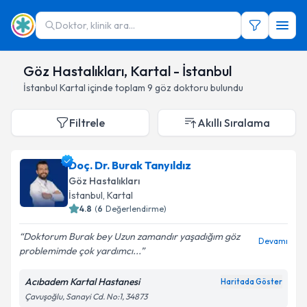
Doktor, klinik ara...
Göz Hastalıkları, Kartal - İstanbul
İstanbul
Kartal
içinde toplam
9
göz doktoru
bulundu
Filtrele
Akıllı Sıralama
Doç. Dr. Burak Tanyıldız
Göz Hastalıkları
İstanbul
,
Kartal
4.8
(
6
Değerlendirme)
Doktorum Burak bey Uzun zamandır yaşadığım göz
Devamı
problemimde çok yardımcı...
Acıbadem Kartal Hastanesi
Haritada Göster
Çavuşoğlu, Sanayi Cd. No:1, 34873