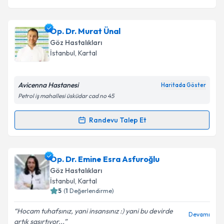
Op. Dr. Murat Ünal
Göz Hastalıkları
İstanbul
,
Kartal
Avicenna Hastanesi
Haritada Göster
Petrol iş mahallesi üsküdar cad no 45
Randevu Talep Et
Randevu Takvimi Talebi
Op. Dr. Murat Ünal
için randevu takvimi talebi
Op. Dr. Emine Esra Asfuroğlu
oluşturun. Size bu uzmandan randevu almanız için bir
Göz Hastalıkları
takvim hazırlandığında e-posta ile bilgilendireceğiz.
İstanbul
,
Kartal
5
(
1
Değerlendirme)
E-posta Adresiniz
Hocam tuhafsınız, yani insansınız :) yani bu devirde
Devamı
artık şaşırtıyor...