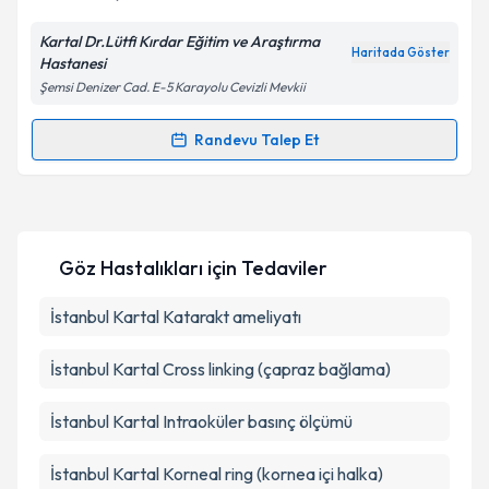
Kartal Dr.Lütfi Kırdar Eğitim ve Araştırma
Haritada Göster
Hastanesi
Kişisel verilerimin işlenmesine ilişkin
Aydınlatma
Şemsi Denizer Cad. E-5 Karayolu Cevizli Mevkii
Metni
'ni okudum ve kişisel verilerimin belirtilen
kapsamda işlenmesini kabul ediyorum.
Randevu Talep Et
Randevu Takvimi Talebi
Takvim Talebini Gönder
Op. Dr. Osman Şalkacı
için randevu takvimi talebi
oluşturun. Size bu uzmandan randevu almanız için bir
Göz Hastalıkları
için Tedaviler
takvim hazırlandığında e-posta ile bilgilendireceğiz.
E-posta Adresiniz
İstanbul Kartal Katarakt ameliyatı
İstanbul Kartal Cross linking (çapraz bağlama)
Kişisel verilerimin işlenmesine ilişkin
Aydınlatma
İstanbul Kartal Intraoküler basınç ölçümü
Metni
'ni okudum ve kişisel verilerimin belirtilen
kapsamda işlenmesini kabul ediyorum.
İstanbul Kartal Korneal ring (kornea içi halka)