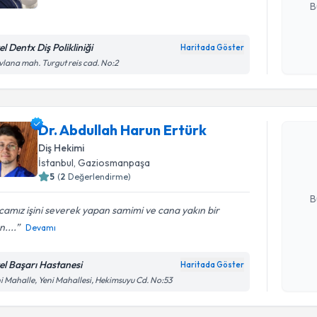
B
l Dentx Diş Polikliniği
Haritada Göster
Kişisel
lana mah. Turgut reis cad. No:2
okudum
Randevu T
işlenm
Dr. Abdul
Dr. Abdullah Harun Ertürk
oluşturun. 
Diş Hekimi
hazırlandığ
İstanbul
,
Gaziosmanpaşa
5
(
2
Değerlendirme)
E-posta Ad
B
amız işini severek yapan samimi ve cana yakın bir
n....
Devamı
Kişisel
okudum
el Başarı Hastanesi
Haritada Göster
Randevu T
işlenm
i Mahalle, Yeni Mahallesi, Hekimsuyu Cd. No:53
Dt. Menek