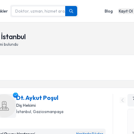
ikler
Blog
Kayıt Ol
İstanbul
mi
bulundu
Dt. Aykut Poşul
Diş Hekimi
İstanbul
,
Gaziosmanpaşa