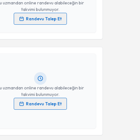
u uzmandan online randevu alabileceğin bir
takvimi bulunmuyor.
Randevu Talep Et
 verilerimin işlenmesine ilişkin
Aydınlatma Metni
'ni
 ve kişisel verilerimin belirtilen kapsamda
akvimi Talebi
esini kabul ediyorum.
lah Harun Ertürk
için randevu takvimi talebi
Takvim Talebini Gönder
Size bu uzmandan randevu almanız için bir takvim
ında e-posta ile bilgilendireceğiz.
resiniz
u uzmandan online randevu alabileceğin bir
takvimi bulunmuyor.
Randevu Talep Et
 verilerimin işlenmesine ilişkin
Aydınlatma Metni
'ni
 ve kişisel verilerimin belirtilen kapsamda
akvimi Talebi
esini kabul ediyorum.
se Urcan
için randevu takvimi talebi oluşturun. Size