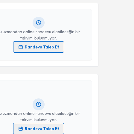
Takvim Talebini Gönder
 randevu almanız için bir takvim hazırlandığında e-
lgilendireceğiz.
resiniz
u uzmandan online randevu alabileceğin bir
takvimi bulunmuyor.
Randevu Talep Et
 verilerimin işlenmesine ilişkin
Aydınlatma Metni
'ni
 ve kişisel verilerimin belirtilen kapsamda
akvimi Talebi
esini kabul ediyorum.
 Tunga Bahat
için randevu takvimi talebi oluşturun.
Takvim Talebini Gönder
andan randevu almanız için bir takvim
ında e-posta ile bilgilendireceğiz.
resiniz
u uzmandan online randevu alabileceğin bir
takvimi bulunmuyor.
Randevu Talep Et