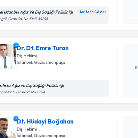
l İstanbul Ağız Ve Diş Sağlığı Polikliniği
Haritada Göster
Randevu T
Kişisel
ıgöl, Ordu Cd. No:3 k:3, 34245
okudum
işlenm
Dr. Dt. E
bu uzmandan
Dr. Dt. Emre Turan
posta ile bi
Diş Hekimi
E-posta Ad
İstanbul
,
Gaziosmanpaşa
B
tista Ağız ve Diş Sağlığı Polikliniği
Randevu T
Kişisel
ıgöl Mah. Ordu cd. No:122/A
okudum
işlenm
Dt. Hüday
bu uzmandan
Dt. Hüdayi Boğahan
posta ile bi
Diş Hekimi
E-posta Ad
İstanbul
,
Gaziosmanpaşa