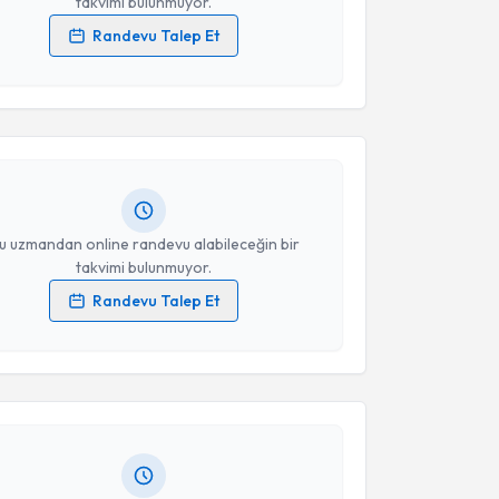
takvimi bulunmuyor.
Randevu Talep Et
akvimi Talebi
 verilerimin işlenmesine ilişkin
Aydınlatma Metni
'ni
 ve kişisel verilerimin belirtilen kapsamda
esini kabul ediyorum.
mre Turan
için randevu takvimi talebi oluşturun. Size
 randevu almanız için bir takvim hazırlandığında e-
lgilendireceğiz.
Takvim Talebini Gönder
resiniz
u uzmandan online randevu alabileceğin bir
takvimi bulunmuyor.
Randevu Talep Et
akvimi Talebi
 verilerimin işlenmesine ilişkin
Aydınlatma Metni
'ni
 ve kişisel verilerimin belirtilen kapsamda
esini kabul ediyorum.
i Boğahan
için randevu takvimi talebi oluşturun. Size
 randevu almanız için bir takvim hazırlandığında e-
lgilendireceğiz.
Takvim Talebini Gönder
resiniz