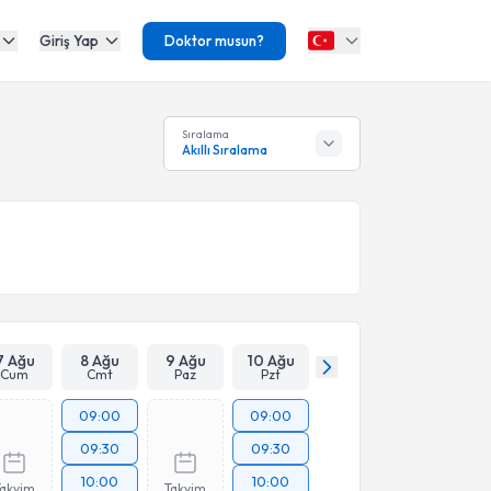
Giriş Yap
Doktor musun?
Sıralama
Akıllı Sıralama
7 Ağu
8 Ağu
9 Ağu
10 Ağu
Cum
Cmt
Paz
Pzt
09:00
09:00
09:30
09:30
10:00
10:00
Takvim
Takvim