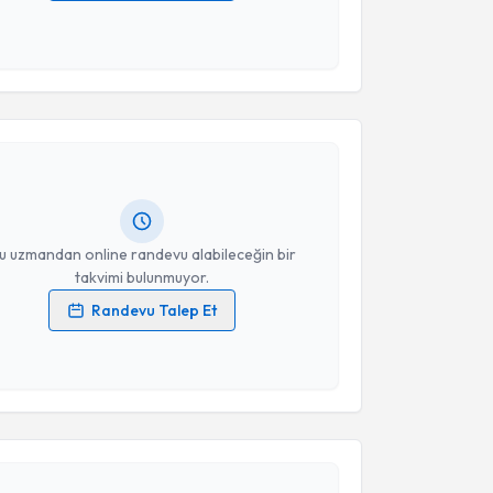
 verilerimin işlenmesine ilişkin
Aydınlatma Metni
'ni
 ve kişisel verilerimin belirtilen kapsamda
esini kabul ediyorum.
akvimi Talebi
Takvim Talebini Gönder
 Sipahi
için randevu takvimi talebi oluşturun. Size bu
ndevu almanız için bir takvim hazırlandığında e-
lgilendireceğiz.
resiniz
u uzmandan online randevu alabileceğin bir
takvimi bulunmuyor.
Randevu Talep Et
 verilerimin işlenmesine ilişkin
Aydınlatma Metni
'ni
 ve kişisel verilerimin belirtilen kapsamda
akvimi Talebi
esini kabul ediyorum.
Veziroğlu
için randevu takvimi talebi oluşturun. Size
Takvim Talebini Gönder
 randevu almanız için bir takvim hazırlandığında e-
lgilendireceğiz.