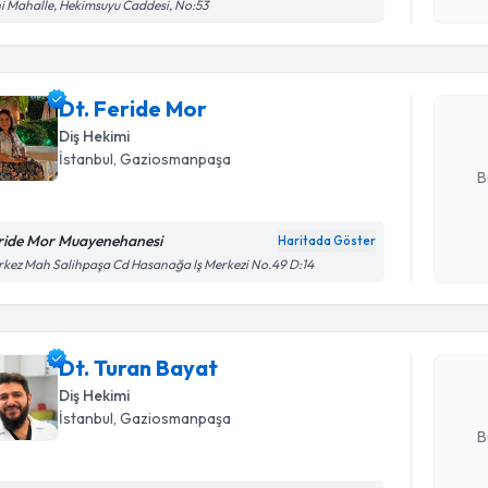
işlenm
i Mahalle, Hekimsuyu Caddesi, No:53
Dt. Ferid
uzmandan ra
Dt. Feride Mor
posta ile bi
Diş Hekimi
E-posta Ad
İstanbul
,
Gaziosmanpaşa
B
ride Mor Muayenehanesi
Haritada Göster
Randevu T
Kişisel
kez Mah Salihpaşa Cd Hasanağa Iş Merkezi No.49 D:14
okudum
işlenm
Dt. Turan
uzmandan ra
Dt. Turan Bayat
posta ile bi
Diş Hekimi
E-posta Ad
İstanbul
,
Gaziosmanpaşa
B