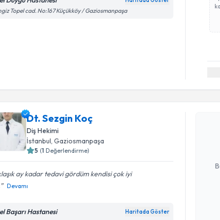
el Duygu Hastanesi
Haritada Göster
ka
giz Topel cad. No:167 Küçükköy / Gaziosmanpaşa
Randevu T
Dt. Sezgi
Dt. Sezgin Koç
uzmandan ra
Diş Hekimi
posta ile bi
İstanbul
,
Gaziosmanpaşa
5
(
1
Değerlendirme)
E-posta Ad
B
laşık ay kadar tedavi gördüm kendisi çok iyi
.
Devamı
Kişisel
okudum
el Başarı Hastanesi
Haritada Göster
Randevu T