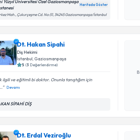
Kişisel
ni Yüzyıl Üniversitesi Özel Gaziosmanpaşa
Haritada Göster
okudum
stanesi
işlenm
kez Mah., Çukurçeşme Cd. No:51, 34245 Gaziosmanpaşa/İstanbul
Randevu T
Dt. Hakan
Dt. Hakan Sipahi
uzmandan ra
posta ile bi
Diş Hekimi
İstanbul
,
Gaziosmanpaşa
E-posta Ad
5
(
3
Değerlendirme)
B
 ilgili ve eğitimli bi doktor. Onunla tanıştığım için
..
Devamı
Kişisel
okudum
Randevu T
KAN SİPAHİ DİŞ
işlenm
Dt. Erdal 
bu uzmandan
Dt. Erdal Veziroğlu
posta ile bi