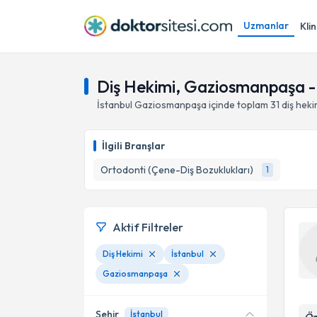
Uzmanlar
Klin
Diş Hekimi, Gaziosmanpaşa - 
İstanbul
Gaziosmanpaşa
içinde toplam
31
diş heki
İlgili Branşlar
Ortodonti (Çene-Diş Bozuklukları)
1
Aktif Filtreler
Diş Hekimi
İstanbul
Gaziosmanpaşa
Şehir
İstanbul