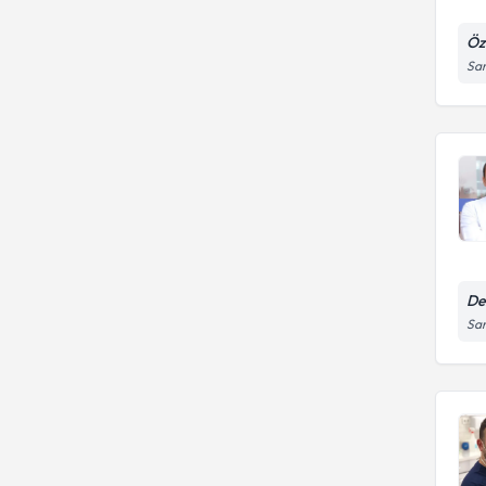
Öze
Sar
Den
Sar