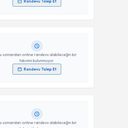
Randevu Talep Et
akvimi Talebi
 verilerimin işlenmesine ilişkin
Aydınlatma Metni
'ni
 ve kişisel verilerimin belirtilen kapsamda
esini kabul ediyorum.
Ugur Kurnalı
için randevu takvimi talebi oluşturun.
andan randevu almanız için bir takvim
ında e-posta ile bilgilendireceğiz.
Takvim Talebini Gönder
resiniz
u uzmandan online randevu alabileceğin bir
takvimi bulunmuyor.
Randevu Talep Et
akvimi Talebi
 verilerimin işlenmesine ilişkin
Aydınlatma Metni
'ni
 ve kişisel verilerimin belirtilen kapsamda
esini kabul ediyorum.
Kayış
için randevu takvimi talebi oluşturun. Size bu
ndevu almanız için bir takvim hazırlandığında e-
lgilendireceğiz.
Takvim Talebini Gönder
resiniz
u uzmandan online randevu alabileceğin bir