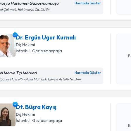
rasya Hastanesi Gaziosmanpaşa
Haritada Göster
Randevu T
Kişisel
zi Çakmak, Hekimsuyu Cd. 26/34
okudum
işlenm
Dr. Ergün 
Size bu uzm
Dr. Ergün Ugur Kurnalı
hazırlandığ
Diş Hekimi
E-posta Ad
İstanbul
,
Gaziosmanpaşa
B
el Merve Tıp Merkezi
Haritada Göster
Randevu T
Kişisel
baros Hayrettin Paşa Mah Eski Edirne Asfaltı No:344
okudum
işlenm
Dt. Büşra 
uzmandan ra
Dt. Büşra Kayış
posta ile bi
Diş Hekimi
E-posta Ad
İstanbul
,
Gaziosmanpaşa
B