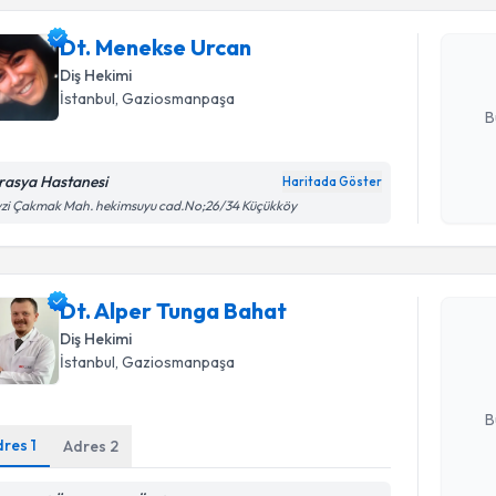
bu uzmandan
Dt. Menekse Urcan
posta ile bi
Diş Hekimi
E-posta Ad
İstanbul
,
Gaziosmanpaşa
B
rasya Hastanesi
Haritada Göster
Kişisel
zi Çakmak Mah. hekimsuyu cad.No;26/34 Küçükköy
okudum
Randevu T
işlenm
Dt. Alper
Dt. Alper Tunga Bahat
Size bu uzm
Diş Hekimi
hazırlandığ
İstanbul
,
Gaziosmanpaşa
E-posta Ad
B
dres
1
Adres
2