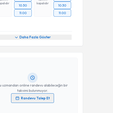
palıdır
kapalıdır
10:30
10:30
11:00
11:00
Daha Fazla Göster
akvimi Talebi
n Koç
için randevu takvimi talebi oluşturun. Size bu
ndevu almanız için bir takvim hazırlandığında e-
lgilendireceğiz.
resiniz
u uzmandan online randevu alabileceğin bir
takvimi bulunmuyor.
Randevu Talep Et
 verilerimin işlenmesine ilişkin
Aydınlatma Metni
'ni
 ve kişisel verilerimin belirtilen kapsamda
akvimi Talebi