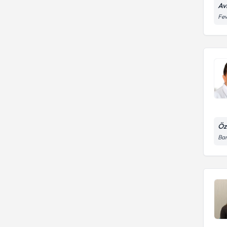
Av
Fev
Öz
Bar