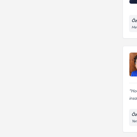
Öze
Mev
Hoc
insa
Öz
Yen