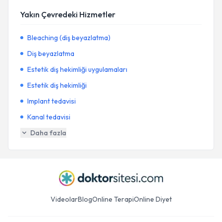
Yakın Çevredeki Hizmetler
Bleaching (diş beyazlatma)
Diş beyazlatma
Estetik diş hekimliği uygulamaları
Estetik diş hekimliği
Implant tedavisi
Kanal tedavisi
Daha fazla
Videolar
Blog
Online Terapi
Online Diyet