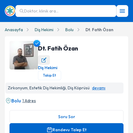
Doktor, klinik ara...
Anasayfa
Diş Hekimi
Bolu
Dt. Fatih Özan
Dt. Fatih Özan
Diş Hekimi
Dt. Fatih Özan Profil Fotoğrafı
Takip Et
Zirkonyum, Estetik Diş Hekimliği, Diş Köprüsü
devamı
Bolu
1 Adres
Soru Sor
Randevu Talep Et