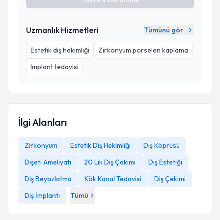
Uzmanlık Hizmetleri
Tümünü gör
Estetik diş hekimliği
Zirkonyum porselen kaplama
Implant tedavisi
İlgi Alanları
Zirkonyum
Estetik Diş Hekimliği
Diş Köprüsü
Dişeti Ameliyatı
20 Lik Diş Çekimi
Diş Estetiği
Diş Beyazlatma
Kök Kanal Tedavisi
Diş Çekimi
Diş İmplantı
Tümü