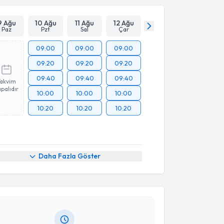
9 Ağu
10 Ağu
11 Ağu
12 Ağu
Paz
Pzt
Sal
Çar
09:00
09:00
09:00
09:20
09:20
09:20
09:40
09:40
09:40
Takvim
palıdır
10:00
10:00
10:00
10:20
10:20
10:20
akvimi Talebi
Daha Fazla Göster
Nevzat Mazmanoğlu
için randevu takvimi talebi
Size bu uzmandan randevu almanız için bir takvim
ında e-posta ile bilgilendireceğiz.
resiniz