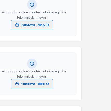
resiniz
u uzmandan online randevu alabileceğin bir
takvimi bulunmuyor.
Randevu Talep Et
akvimi Talebi
 verilerimin işlenmesine ilişkin
Aydınlatma Metni
'ni
 ve kişisel verilerimin belirtilen kapsamda
esini kabul ediyorum.
Sarenur Esener
için randevu takvimi talebi
Size bu uzmandan randevu almanız için bir takvim
ında e-posta ile bilgilendireceğiz.
Takvim Talebini Gönder
resiniz
u uzmandan online randevu alabileceğin bir
takvimi bulunmuyor.
Randevu Talep Et
akvimi Talebi
 verilerimin işlenmesine ilişkin
Aydınlatma Metni
'ni
 ve kişisel verilerimin belirtilen kapsamda
esini kabul ediyorum.
Ethem Mercan
için randevu takvimi talebi oluşturun.
andan randevu almanız için bir takvim