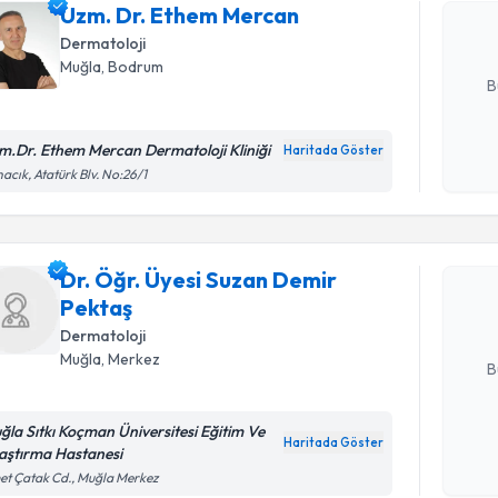
Uzm. Dr. Ethem Mercan
hazırlandığ
Dermatoloji
E-posta Ad
Muğla
,
Bodrum
B
m.Dr. Ethem Mercan Dermatoloji Kliniği
Haritada Göster
Kişisel
Randevu T
acık, Atatürk Blv. No:26/1
okudum
işlenm
Dr. Öğr. 
talebi oluş
Dr. Öğr. Üyesi Suzan Demir
takvim hazı
Pektaş
Dermatoloji
E-posta Ad
Muğla
,
Merkez
B
ğla Sıtkı Koçman Üniversitesi Eğitim Ve
Haritada Göster
Kişisel
aştırma Hastanesi
Randevu T
okudum
et Çatak Cd., Muğla Merkez
işlenm