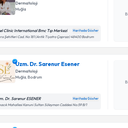
Dermatoloji
E-posta Ad
Muğla
B
el Clinic International Bmc Tıp Merkezi
Haritada Göster
Randevu T
Kişisel
rıs Şehitleri Cad. No 181 (Antik Tiyatro Çaprazı) 48400 Bodrum
okudum
işlenm
Uzm. Dr. 
oluşturun. 
Uzm. Dr. Sarenur Esener
hazırlandığ
Dermatoloji
E-posta Ad
Muğla
,
Bodrum
B
m. Dr. Sarenur ESENER
Haritada Göster
Randevu T
Kişisel
acık Mahallesi Kanuni Sultan Süleyman Caddesi No:59 B/1
okudum
işlenm
Uzm. Dr. 
Size bu uzm