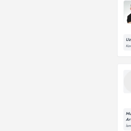
Uz
Kon
Mu
Ar
İsm