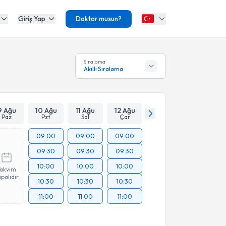
Giriş Yap
Doktor musun?
Sıralama
Akıllı Sıralama
9 Ağu
10 Ağu
11 Ağu
12 Ağu
Paz
Pzt
Sal
Çar
09:00
09:00
09:00
09:30
09:30
09:30
10:00
10:00
10:00
Takvim
palıdır
10:30
10:30
10:30
11:00
11:00
11:00