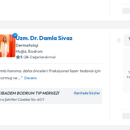
Uzm. Dr. Damla Sivaz
Dermatoloji
Muğla
,
Bodrum
5
(
24
Değerlendirme)
la hanıma; daha önceleri fraksiyonel lazer tedavisi için
ka
vurmuş ve...
Devamı
IBADEM BODRUM TIP MERKEZİ
Haritada Göster
rıs Şehitleri Caddesi No: 60/1