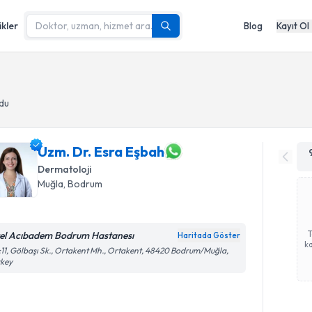
ikler
Blog
Kayıt Ol
du
Uzm. Dr. Esra Eşbah
Dermatoloji
Muğla
,
Bodrum
el Acıbadem Bodrum Hastanesı
Haritada Göster
ka
11, Gölbaşı Sk., Ortakent Mh., Ortakent, 48420 Bodrum/Muğla,
rkey