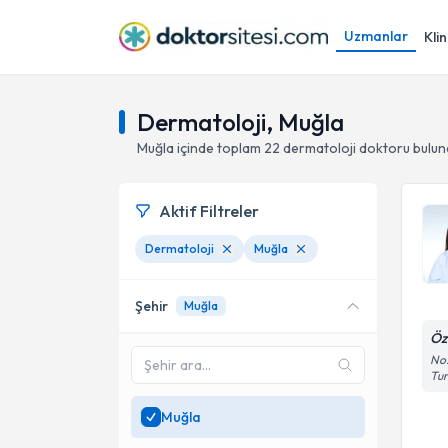
Uzmanlar
Klin
Dermatoloji, Muğla
Muğla
içinde toplam
22
dermatoloji doktoru
bulun
Aktif Filtreler
Dermatoloji
Muğla
Şehir
Muğla
Öz
No:
Tu
Muğla