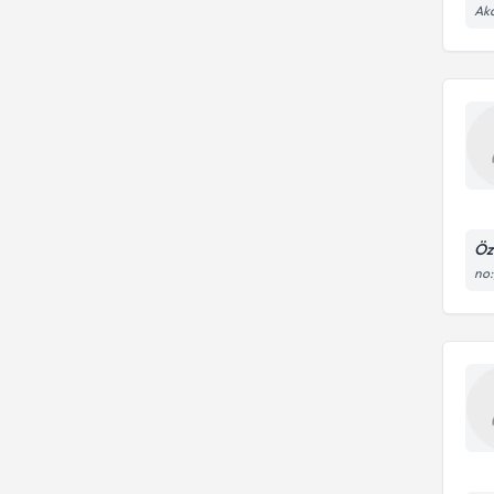
Aka
Öz
no: