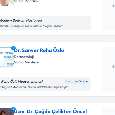
Muğla
,
Bodrum
B
ıbadem Bodrum Hastanesi
Randevu T
Kişisel
akent, Gölbaşı Sk. No:11, 48420 Muğla/Bodrum
okudum
işlenm
Dr. Sanve
Size bu uzm
Dr. Sanver Reha Özlü
hazırlandığ
Dermatoloji
E-posta Ad
Muğla
,
Menteşe
B
. Reha Özlü Muayenehanesi
Haritada Göster
Randevu T
Kişisel
rbeyazıt, Avcılar Sk. No:34, 48000 Menteşe/Muğla
okudum
işlenm
Uzm. Dr. 
oluşturun. 
Uzm. Dr. Çağda Çelikten Öncel
hazırlandığ