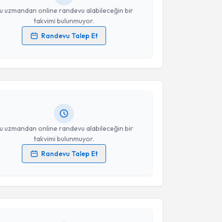
u uzmandan online randevu alabileceğin bir
takvimi bulunmuyor.
Randevu Talep Et
akvimi Talebi
 verilerimin işlenmesine ilişkin
Aydınlatma Metni
'ni
 ve kişisel verilerimin belirtilen kapsamda
esini kabul ediyorum.
r Reha Özlü
için randevu takvimi talebi oluşturun.
andan randevu almanız için bir takvim
ında e-posta ile bilgilendireceğiz.
Takvim Talebini Gönder
resiniz
u uzmandan online randevu alabileceğin bir
takvimi bulunmuyor.
Randevu Talep Et
akvimi Talebi
 verilerimin işlenmesine ilişkin
Aydınlatma Metni
'ni
 ve kişisel verilerimin belirtilen kapsamda
esini kabul ediyorum.
Çağda Çelikten Öncel
için randevu takvimi talebi
Size bu uzmandan randevu almanız için bir takvim
ında e-posta ile bilgilendireceğiz.
Takvim Talebini Gönder