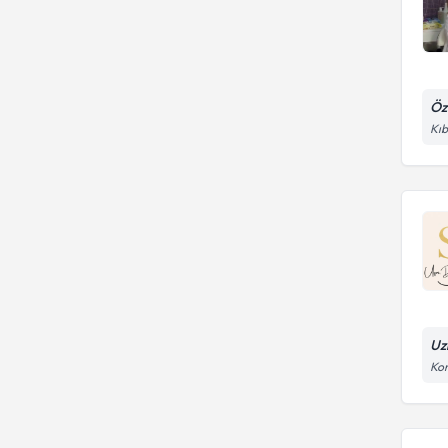
Öz
Kıb
Uz
Kon