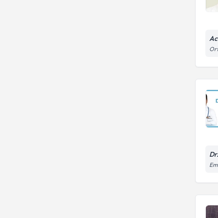
Ac
Ort
Dr
Emi