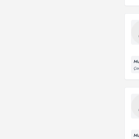
Mu
Çam
Mu