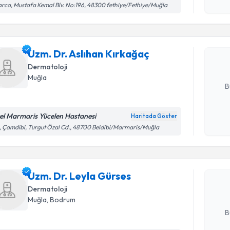
Kişisel
rca, Mustafa Kemal Blv. No:196, 48300 fethiye/Fethiye/Muğla
okudum
işlenm
Uzm. Dr. 
oluşturun. 
Uzm. Dr. Aslıhan Kırkağaç
hazırlandığ
Dermatoloji
E-posta Ad
Muğla
B
el Marmaris Yücelen Hastanesi
Haritada Göster
Randevu T
Kişisel
, Çamdibi, Turgut Özal Cd., 48700 Beldibi/Marmaris/Muğla
okudum
işlenm
Uzm. Dr. 
Size bu uzm
Uzm. Dr. Leyla Gürses
hazırlandığ
Dermatoloji
E-posta Ad
Muğla
,
Bodrum
B