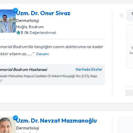
Uzm. Dr. Onur Sivaz
Dermatoloji
Muğla
,
Bodrum
5
(
14
Değerlendirme)
morial Bodrum’da tanıştığım canım doktoruma ne kadar
ka
kkür etsem az…...
Devamı
morial Bodrum Hastanesi
Haritada Göster
kebi Mahallesi Kapuz Caddesi Ortakent Kavşağı No:2/2 İç Kapı
1
Randevu T
Uzm. Dr. 
oluşturun. 
Uzm. Dr. Nevzat Mazmanoğlu
hazırlandığ
Dermatoloji
E-posta Ad