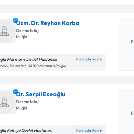
Uzm. Dr. 
Size bu uzm
Uzm. Dr. Reyhan Korba
hazırlandığ
Dermatoloji
E-posta Ad
Muğla
B
ğla Marmarıs Devlet Hastanesı
Haritada Göster
Randevu T
Kişisel
dibi, Devlet Hst., 48700 Marmaris/Muğla
okudum
işlenm
Dr. Serpil
uzmandan ra
Dr. Serpil Eseoğlu
posta ile bi
Dermatoloji
E-posta Ad
Muğla
B
ğla Fethıye Devlet Hastanesı
Haritada Göster
Randevu T