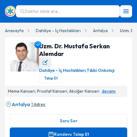
Doktor, klinik ara...
Anasayfa
Dahiliye - İç Hastalıkları
Antalya
Uzm. Dr
Uzm. Dr. Mustafa Serkan
Alemdar
Dahiliye - İç Hastalıkları
,
Tıbbi Onkoloji
Uzm. Dr. Mustafa Serkan Alemdar Profil Fotoğrafı
Takip Et
Meme Kanseri, Prostat Kanseri, Akciğer Kanseri
devamı
Antalya
1 Adres
Soru Sor
Randevu Talep Et