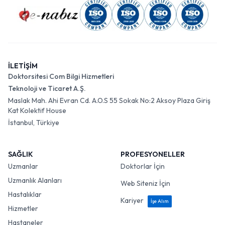
İLETİŞİM
Doktorsitesi Com Bilgi Hizmetleri
Teknoloji ve Ticaret A.Ş.
Maslak Mah. Ahi Evran Cd. A.O.S 55 Sokak No:2 Aksoy Plaza Giriş
Kat Kolektif House
İstanbul, Türkiye
SAĞLIK
PROFESYONELLER
Uzmanlar
Doktorlar İçin
Uzmanlık Alanları
Web Siteniz İçin
Hastalıklar
Kariyer
İşe Alım
Hizmetler
Hastaneler