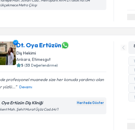
taltepe Mah. Süvari Cad.. Metropark AVM D:1 Blok no:154
ükçekmece Metro Çıkışı
Dt. Oya Ertüzün
Diş Hekimi
Ankara
, Etimesgut
5
(
33
Değerlendirme)
inde profesyonel muanede size her konuda yardımcı olan
r yüzlü...
Devamı
. Oya Ertüzün Diş Kliniği
Haritada Göster
kent Mah. Şehit Murat Üçöz Cad.64/1