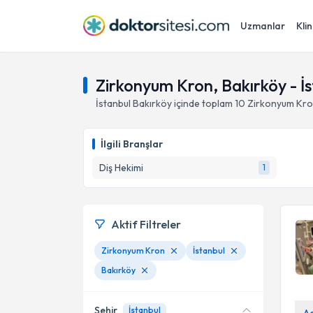
Uzmanlar
Klin
Zirkonyum Kron, Bakırköy - İ
İstanbul
Bakırköy
içinde toplam
10
Zirkonyum Kr
İlgili Branşlar
Diş Hekimi
1
Aktif Filtreler
Zirkonyum Kron
İstanbul
Bakırköy
Şehir
İstanbul