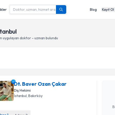
ikler
Blog
Kayıt Ol
stanbul
on
uygulayan doktor - uzman bulundu
Randevu T
Dt. Baver
Dt. Baver Ozan Çakar
Size bu uzm
hazırlandığ
Diş Hekimi
İstanbul
, Bakırköy
E-posta Ad
B