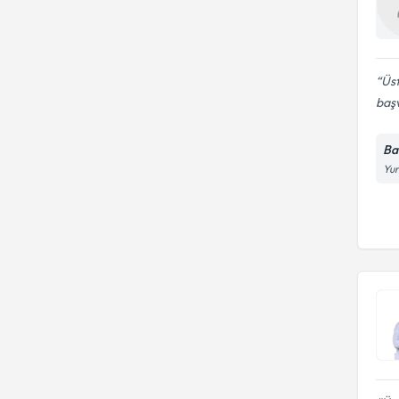
Üst
baş
Ba
Yun