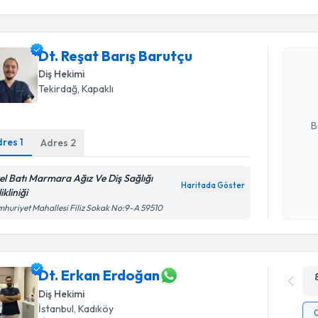
Randevu T
Dt. Reşat 
Dt. Reşat Barış Barutçu
Size bu uzm
Diş Hekimi
hazırlandığ
Tekirdağ
, Kapaklı
E-posta Ad
B
dres
1
Adres
2
Kişisel
el Batı Marmara Ağız Ve Diş Sağlığı
Haritada Göster
okudum
ikliniği
işlenm
huriyet Mahallesi Filiz Sokak No:9-A 59510
Dt. Erkan Erdoğan
Diş Hekimi
İstanbul
, Kadıköy