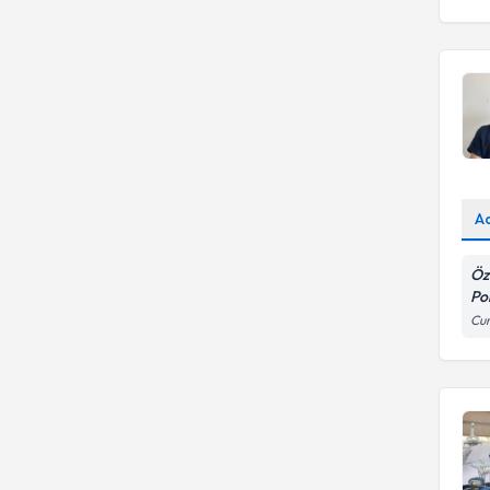
A
Öz
Pol
Cum