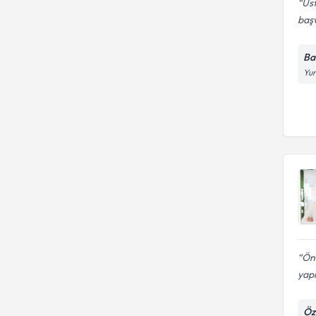
Üst
baş
Ba
Yun
Önc
yap
Öz