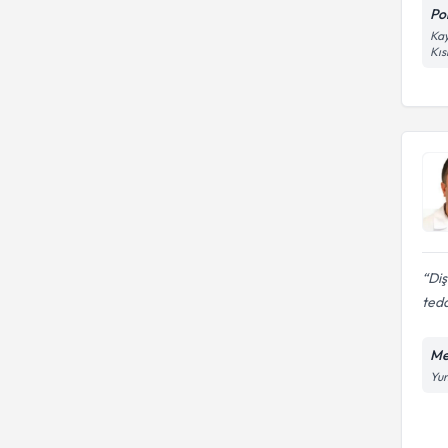
Pol
Kay
Kıs
Diş
teda
Me
Yun