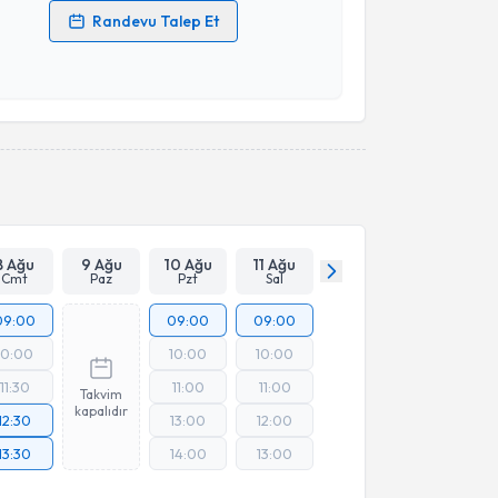
Randevu Talep Et
 verilerimin işlenmesine ilişkin
Aydınlatma Metni
'ni
 ve kişisel verilerimin belirtilen kapsamda
esini kabul ediyorum.
Takvim Talebini Gönder
8 Ağu
9 Ağu
10 Ağu
11 Ağu
Cmt
Paz
Pzt
Sal
09:00
09:00
09:00
10:00
10:00
10:00
11:30
11:00
11:00
Takvim
kapalıdır
12:30
13:00
12:00
13:30
14:00
13:00