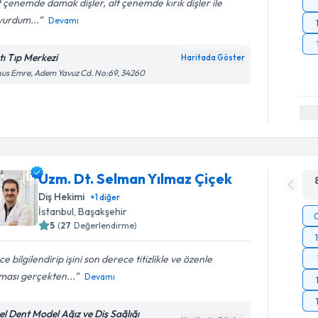
 çenemde damak dişler, alt çenemde kırık dişler ile
vurdum...
Devamı
tı Tıp Merkezi
Haritada Göster
us Emre, Adem Yavuz Cd. No:69, 34260
Uzm. Dt. Selman Yılmaz Çiçek
Diş Hekimi
+
1
diğer
İstanbul
, Başakşehir
5
(
27
Değerlendirme)
e bilgilendirip işini son derece titizlikle ve özenle
ması gerçekten...
Devamı
el Dent Model Ağız ve Diş Sağlığı