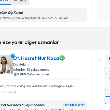
dres
1
Adres
2
Kişisel
püler Diş Kartal
okudum
r Mumcu, Fatih Sultan Mehmet Cd. No:27 D:E, 34882
işlenm
enize yakın diğer uzmanlar
Dt. Hasret Nur Koca
Diş Hekimi
İstanbul
, Küçükçekmece
5
(
180
Değerlendirme)
er şahane çok iyi bir doktor eline emeğine sağlık
..
Devamı
sret Nur Koca Muayenehanesi
Haritada Göster