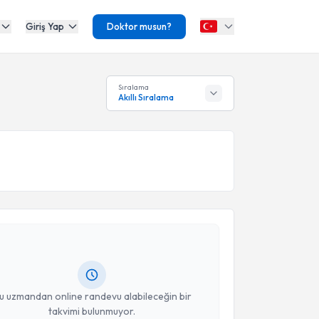
Giriş Yap
Doktor musun?
Sıralama
Akıllı Sıralama
akvimi Talebi
 Ozan Çakar
için randevu takvimi talebi oluşturun.
andan randevu almanız için bir takvim
ında e-posta ile bilgilendireceğiz.
resiniz
u uzmandan online randevu alabileceğin bir
takvimi bulunmuyor.