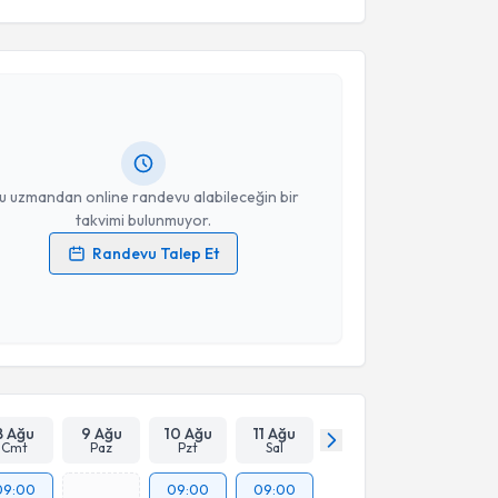
akvimi Talebi
Barış Barutçu
için randevu takvimi talebi oluşturun.
andan randevu almanız için bir takvim
ında e-posta ile bilgilendireceğiz.
resiniz
u uzmandan online randevu alabileceğin bir
takvimi bulunmuyor.
Randevu Talep Et
 verilerimin işlenmesine ilişkin
Aydınlatma Metni
'ni
 ve kişisel verilerimin belirtilen kapsamda
esini kabul ediyorum.
Takvim Talebini Gönder
8 Ağu
9 Ağu
10 Ağu
11 Ağu
Cmt
Paz
Pzt
Sal
09:00
09:00
09:00