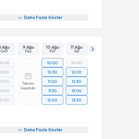
Daha Fazla Göster
8 Ağu
9 Ağu
10 Ağu
11 Ağu
Cmt
Paz
Pzt
Sal
10:00
10:00
10:00
12:00
10:30
12:00
13:00
11:00
12:30
Takvim
kapalıdır
14:00
11:30
13:00
15:00
12:00
13:30
Daha Fazla Göster