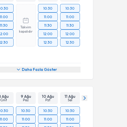
10:30
10:30
10:30
11:00
11:00
11:00
11:30
11:30
11:30
Takvim
kapalıdır
12:00
12:00
12:00
12:30
12:30
12:30
Daha Fazla Göster
8 Ağu
9 Ağu
10 Ağu
11 Ağu
Cmt
Paz
Pzt
Sal
10:30
10:30
10:30
10:30
11:00
11:00
11:00
11:00