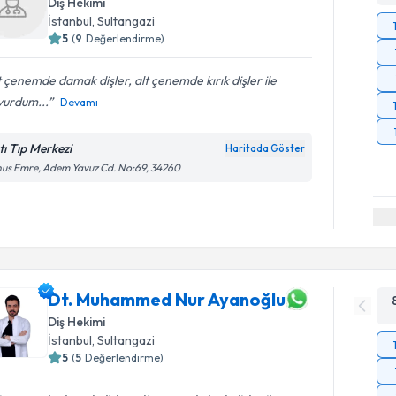
Diş Hekimi
İstanbul
, Sultangazi
5
(
9
Değerlendirme)
 çenemde damak dişler, alt çenemde kırık dişler ile
vurdum...
Devamı
tı Tıp Merkezi
Haritada Göster
us Emre, Adem Yavuz Cd. No:69, 34260
Dt. Muhammed Nur Ayanoğlu
Diş Hekimi
İstanbul
, Sultangazi
5
(
5
Değerlendirme)