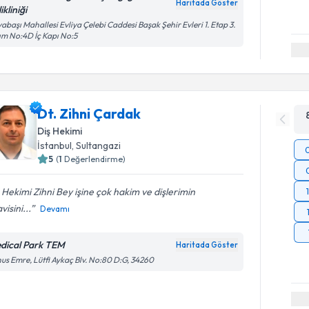
Haritada Göster
ikliniği
abaşı Mahallesi Evliya Çelebi Caddesi Başak Şehir Evleri 1. Etap 3.
ım No:4D İç Kapı No:5
Dt. Zihni Çardak
Diş Hekimi
İstanbul
, Sultangazi
5
(
1
Değerlendirme)
 Hekimi Zihni Bey işine çok hakim ve dişlerimin
visini...
Devamı
dical Park TEM
Haritada Göster
us Emre, Lütfi Aykaç Blv. No:80 D:G, 34260