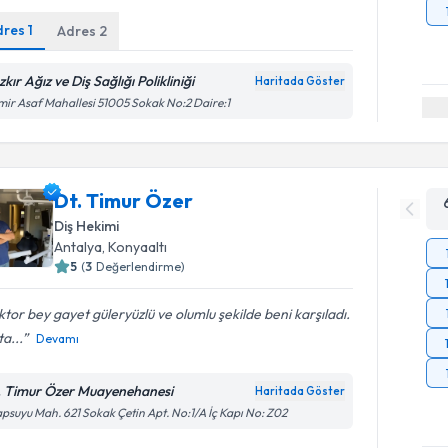
dres
1
Adres
2
kır Ağız ve Diş Sağlığı Polikliniği
Haritada Göster
ir Asaf Mahallesi 51005 Sokak No:2 Daire:1
Dt. Timur Özer
Diş Hekimi
Antalya
, Konyaaltı
5
(
3
Değerlendirme)
tor bey gayet güleryüzlü ve olumlu şekilde beni karşıladı.
a...
Devamı
. Timur Özer Muayenehanesi
Haritada Göster
psuyu Mah. 621 Sokak Çetin Apt. No:1/A İç Kapı No: Z02