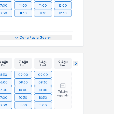
17:00
11:00
11:00
12:00
17:30
11:30
11:30
12:30
Daha Fazla Göster
6 Ağu
7 Ağu
8 Ağu
9 Ağu
Per
Cum
Cmt
Paz
15:30
09:00
09:00
16:00
09:30
09:30
16:30
10:00
10:00
Takvim
kapalıdır
17:00
10:30
10:30
17:30
11:00
11:00