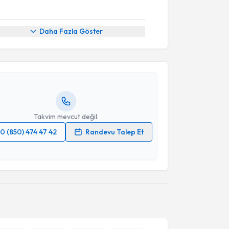
akvimi Talebi
Daha Fazla Göster
 Kandemir
için randevu takvimi talebi oluşturun. Size
 randevu almanız için bir takvim hazırlandığında e-
lgilendireceğiz.
resiniz
Takvim mevcut değil.
0 (850) 474 47 42
Randevu Talep Et
 verilerimin işlenmesine ilişkin
Aydınlatma Metni
'ni
 ve kişisel verilerimin belirtilen kapsamda
esini kabul ediyorum.
Takvim Talebini Gönder