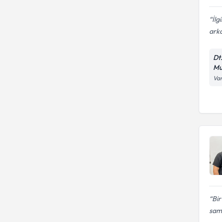
İlg
arka
Dt
Mu
Var
Bi
sami