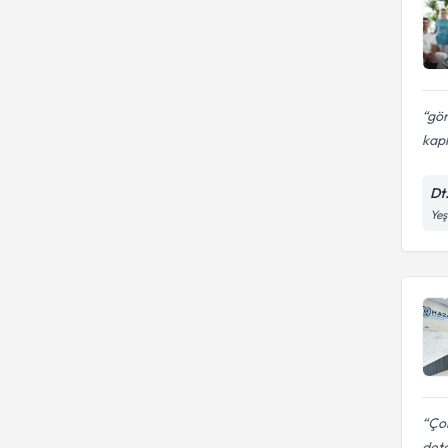
gön
kap
Dt
Yeş
Çok
deta