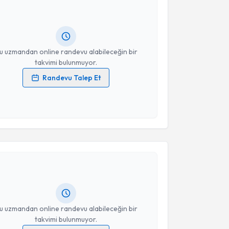
ndevu almanız için bir takvim hazırlandığında e-
lgilendireceğiz.
resiniz
u uzmandan online randevu alabileceğin bir
takvimi bulunmuyor.
Randevu Talep Et
 verilerimin işlenmesine ilişkin
Aydınlatma Metni
'ni
 ve kişisel verilerimin belirtilen kapsamda
esini kabul ediyorum.
akvimi Talebi
Takvim Talebini Gönder
 Özdemir
için randevu takvimi talebi oluşturun. Size
 randevu almanız için bir takvim hazırlandığında e-
lgilendireceğiz.
resiniz
u uzmandan online randevu alabileceğin bir
takvimi bulunmuyor.