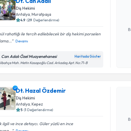
Dt. Can Adalı
uzmandan ra
Diş Hekimi
posta ile bi
Antalya
, Muratpaşa
4.9
(
29
Değerlendirme)
E-posta Ad
B
ül rahatlığı ile tercih edilebilecek bir diş hekimi porselen
lama...
Devamı
Kişisel
okudum
. Can Adalı Özel Muayenehanesi
Haritada Göster
işlenm
ilbahçe Mah. Metin Kasapoğlu Cad. Arkadaş Apt. No:71-B
Randevu T
Dt. Hazal
Dt. Hazal Özdemir
bu uzmandan
Diş Hekimi
posta ile bi
Antalya
, Kepez
5
(
1
Değerlendirme)
E-posta Ad
B
 ilgili ve ince detaycı. Güler yüzlü en ince
yına...
Devamı