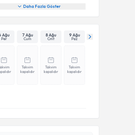
Daha Fazla Göster
6 Ağu
7 Ağu
8 Ağu
9 Ağu
Per
Cum
Cmt
Paz
Takvim
Takvim
Takvim
Takvim
palıdır
kapalıdır
kapalıdır
kapalıdır
akvimi Talebi
alı
için randevu takvimi talebi oluşturun. Size bu