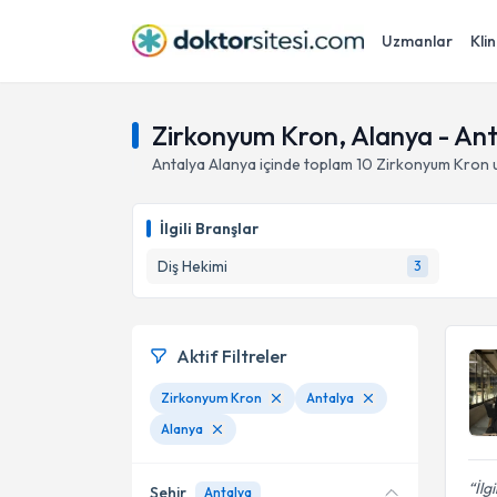
Uzmanlar
Klin
Zirkonyum Kron, Alanya - An
Antalya
Alanya
içinde toplam
10
Zirkonyum Kron
u
İlgili Branşlar
Diş Hekimi
3
Aktif Filtreler
Zirkonyum Kron
Antalya
Alanya
İlg
Şehir
Antalya