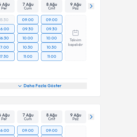
6 Ağu
7 Ağu
8 Ağu
9 Ağu
Per
Cum
Cmt
Paz
15:30
09:00
09:00
16:00
09:30
09:30
16:30
10:00
10:00
Takvim
kapalıdır
17:00
10:30
10:30
17:30
11:00
11:00
Daha Fazla Göster
6 Ağu
7 Ağu
8 Ağu
9 Ağu
Per
Cum
Cmt
Paz
16:00
09:00
09:00