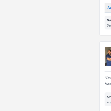
A
Boz
Dem
Dok
Hast
Dt
Ara