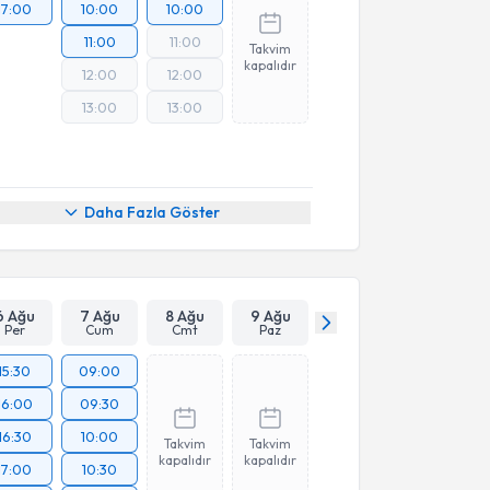
17:00
10:00
10:00
11:00
11:00
Takvim
kapalıdır
12:00
12:00
13:00
13:00
Daha Fazla Göster
6 Ağu
7 Ağu
8 Ağu
9 Ağu
Per
Cum
Cmt
Paz
15:30
09:00
16:00
09:30
16:30
10:00
Takvim
Takvim
kapalıdır
kapalıdır
17:00
10:30