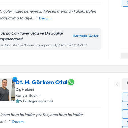
ili, güler yüzlü, deneyimli. Ailecek memnun kaldık. Bütün
daşlarıma tavsiye...
Devamı
. Arda Can Yaveri Ağız ve Diş Sağlığı
Haritada Göster
ayenehanesi
lık Mah. 100.Yıl Bulvarı Taş koparan Apt. No:55/3 Kat:2 D:3
Dt. M. Görkem Otal
Diş Hekimi
Konya
, Bozkır
5
(
2
Değerlendirme)
r insan hem bu kadar profesyonel hem bu kadar
mi...
Devamı