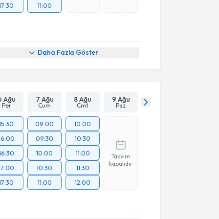
17:30
11:00
Daha Fazla Göster
6 Ağu
7 Ağu
8 Ağu
9 Ağu
Per
Cum
Cmt
Paz
15:30
09:00
10:00
16:00
09:30
10:30
16:30
10:00
11:00
Takvim
kapalıdır
17:00
10:30
11:30
17:30
11:00
12:00