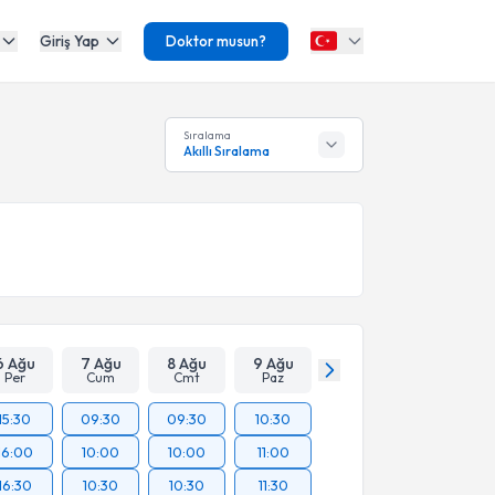
Giriş Yap
Doktor musun?
Sıralama
Akıllı Sıralama
6 Ağu
7 Ağu
8 Ağu
9 Ağu
Per
Cum
Cmt
Paz
15:30
09:30
09:30
10:30
16:00
10:00
10:00
11:00
16:30
10:30
10:30
11:30