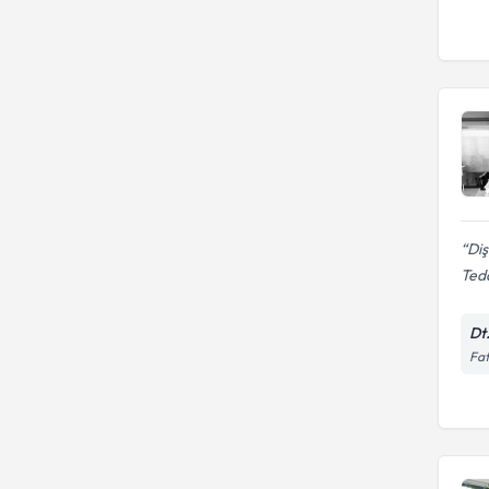
Diş
Teda
Dt
Fat