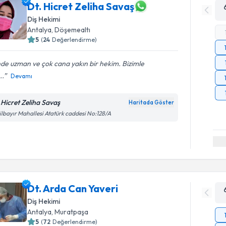
Dt. Hicret Zeliha Savaş
Diş Hekimi
Antalya
, Döşemealtı
5
(
24
Değerlendirme)
nde uzman ve çok cana yakın bir hekim. Bizimle
..
Devamı
.Hicret Zeliha Savaş
Haritada Göster
ilbayır Mahallesi Atatürk caddesi No:128/A
Dt. Arda Can Yaveri
Diş Hekimi
Antalya
, Muratpaşa
5
(
72
Değerlendirme)