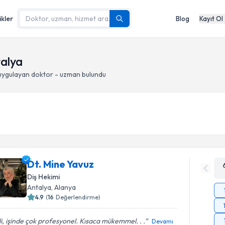
ikler
Blog
Kayıt Ol
talya
ygulayan doktor - uzman bulundu
Dt. Mine Yavuz
Diş Hekimi
Antalya
, Alanya
4.9
(
16
Değerlendirme)
ili, işinde çok profesyonel. Kısaca mükemmel. . .
Devamı