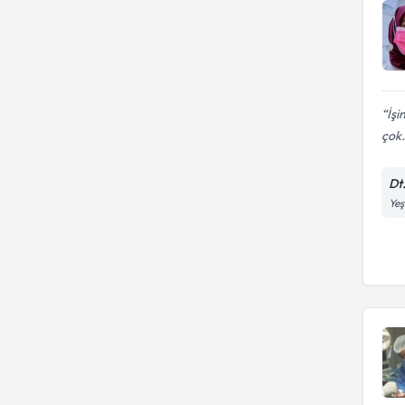
İşi
çok.
Dt
Yeş