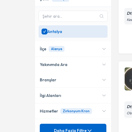
Dt
Kes
Antalya
İlçe
Alanya
Yakınımda Ara
Branşlar
Konumuma yakın uzmanları
Alanya
göster
Kepez
İlgi Alanları
Konyaaltı
Dt
Hizmetler
Zirkonyum Kron
Diş Hekimi
Oba
Muratpaşa
Mezuniyet
Daimi Diş Kanal Tedavisi
Daha Fazla Filtre
Döşemealtı