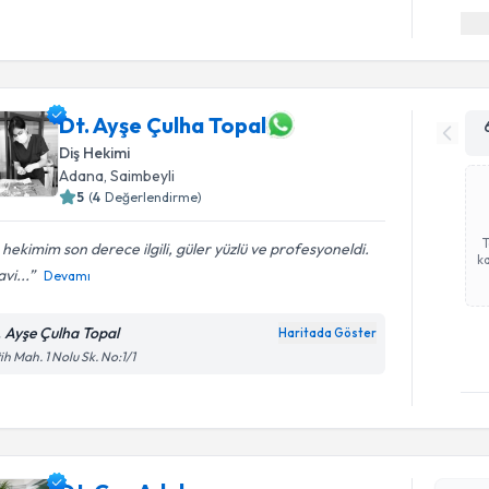
Dt. Ayşe Çulha Topal
Diş Hekimi
Adana
, Saimbeyli
5
(
4
Değerlendirme)
 hekimim son derece ilgili, güler yüzlü ve profesyoneldi.
ka
vi...
Devamı
. Ayşe Çulha Topal
Haritada Göster
ih Mah. 1 Nolu Sk. No:1/1
Randevu T
Dt. Can Ad