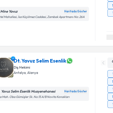
.Mine Yavuz
Haritada Göster
tel Mahallesi, İsa Küçülmez Caddesi, Zambak Apartmanı No: 26A
Dt. Yavuz Selim Esenlik
Diş Hekimi
Antalya
, Alanya
. Yavuz Selim Esenlik Muayenehanesi
Haritada Göster
 Mah. Oba Gümüşler Sk. No:15 A/B Novita Konakları