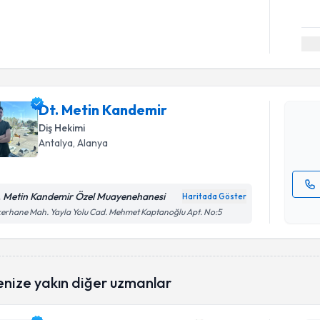
Randevu T
Dt. Metin
bu uzmandan
Dt. Metin Kandemir
posta ile bi
Diş Hekimi
E-posta Ad
Antalya
, Alanya
. Metin Kandemir Özel Muayenehanesi
Haritada Göster
Kişisel
erhane Mah. Yayla Yolu Cad. Mehmet Kaptanoğlu Apt. No:5
okudum
işlenm
enize yakın diğer uzmanlar