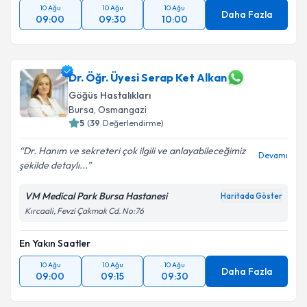
10 Ağu
10 Ağu
10 Ağu
Daha Fazla
09:00
09:30
10:00
Dr. Öğr. Üyesi Serap Ket Alkan
Göğüs Hastalıkları
Bursa
, Osmangazi
5
(
39
Değerlendirme)
Dr. Hanım ve sekreteri çok ilgili ve anlayabileceğimiz
Devamı
şekilde detaylı...
VM Medical Park Bursa Hastanesi
Haritada Göster
Kırcaali, Fevzi Çakmak Cd. No:76
En Yakın Saatler
10 Ağu
10 Ağu
10 Ağu
Daha Fazla
09:00
09:15
09:30