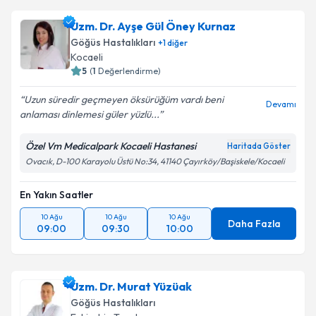
Uzm. Dr. Ayşe Gül Öney Kurnaz
Göğüs Hastalıkları
+
1
diğer
Kocaeli
5
(
1
Değerlendirme)
Uzun süredir geçmeyen öksürüğüm vardı beni
Devamı
anlaması dinlemesi güler yüzlü...
Özel Vm Medicalpark Kocaeli Hastanesi
Haritada Göster
Ovacık, D-100 Karayolu Üstü No:34, 41140 Çayırköy/Başiskele/Kocaeli
En Yakın Saatler
10 Ağu
10 Ağu
10 Ağu
Daha Fazla
09:00
09:30
10:00
Uzm. Dr. Murat Yüzüak
Göğüs Hastalıkları