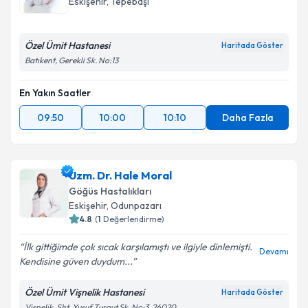
Eskişehir
, Tepebaşı
Özel Ümit Hastanesi
Haritada Göster
Batıkent, Gerekli Sk. No:13
En Yakın Saatler
09:50
10:00
10:10
Daha Fazla
Uzm. Dr. Hale Moral
Göğüs Hastalıkları
Eskişehir
, Odunpazarı
4.8
(
1
Değerlendirme)
İlk gittiğimde çok sıcak karşılamıştı ve ilgiyle dinlemişti.
Devamı
Kendisine güven duydum...
Özel Ümit Vişnelik Hastanesi
Haritada Göster
Vişnelik, Şht. Yusuf Turgut Sk. No:3, 26020