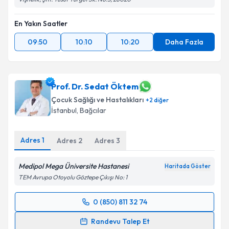
En Yakın Saatler
09:50
10:10
10:20
Daha Fazla
Prof. Dr. Sedat Öktem
Çocuk Sağlığı ve Hastalıkları
+
2
diğer
İstanbul
, Bağcılar
Adres
1
Adres
2
Adres
3
Medipol Mega Üniversite Hastanesi
Haritada Göster
TEM Avrupa Otoyolu Göztepe Çıkışı No: 1
0 (850) 811 32 74
Randevu Takvimi Talebi
Randevu Talep Et