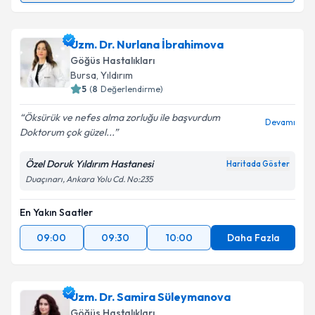
Prof. Dr. Sedat Öktem
için randevu takvimi talebi
oluşturun. Size bu uzmandan randevu almanız için bir
Uzm. Dr. Nurlana İbrahimova
takvim hazırlandığında e-posta ile bilgilendireceğiz.
Göğüs Hastalıkları
E-posta Adresiniz
Bursa
, Yıldırım
5
(
8
Değerlendirme)
Öksürük ve nefes alma zorluğu ile başvurdum
Devamı
Doktorum çok güzel...
Kişisel verilerimin işlenmesine ilişkin
Aydınlatma
Metni
'ni okudum ve kişisel verilerimin belirtilen
Özel Doruk Yıldırım Hastanesi
Haritada Göster
kapsamda işlenmesini kabul ediyorum.
Duaçınarı, Ankara Yolu Cd. No:235
En Yakın Saatler
Takvim Talebini Gönder
09:00
09:30
10:00
Daha Fazla
Uzm. Dr. Samira Süleymanova
Göğüs Hastalıkları