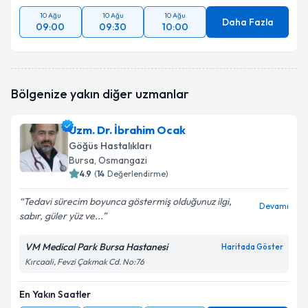
10 Ağu
10 Ağu
10 Ağu
Daha Fazla
09:00
09:30
10:00
Bölgenize yakın diğer uzmanlar
Uzm. Dr. İbrahim Ocak
Göğüs Hastalıkları
Bursa
, Osmangazi
4.9
(
14
Değerlendirme)
Tedavi sürecim boyunca göstermiş olduğunuz ilgi,
Devamı
sabır, güler yüz ve...
VM Medical Park Bursa Hastanesi
Haritada Göster
Kırcaali, Fevzi Çakmak Cd. No:76
En Yakın Saatler