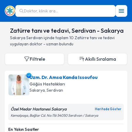
Doktor, klinik ara...
Zatürre tanı ve tedavi, Serdivan - Sakarya
Sakarya
Serdivan
içinde toplam
10
Zatürre tanı ve tedavi
uygulayan doktor - uzman bulundu
Filtrele
Akıllı Sıralama
Uzm. Dr. Amsa Kanda Issoufou
Göğüs Hastalıkları
Sakarya
, Serdivan
Özel Medar Hastanesi Sakarya
Haritada Göster
Kemalpaşa, Bağlar Cd. No:116 54050 Serdivan / Sakarya
En Yakın Saatler