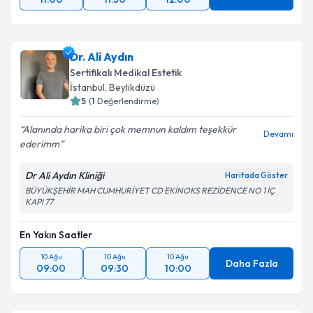
Dr. Ali Aydın
Sertifikalı Medikal Estetik
İstanbul
, Beylikdüzü
5
(
1
Değerlendirme)
Alanında harika biri çok memnun kaldım teşekkür
Devamı
ederimm
Dr Ali Aydın Kliniği
Haritada Göster
BÜYÜKŞEHİR MAH CUMHURİYET CD EKİNOKS REZİDENCE NO 1 İÇ
KAPI 77
En Yakın Saatler
10 Ağu
10 Ağu
10 Ağu
Daha Fazla
09:00
09:30
10:00