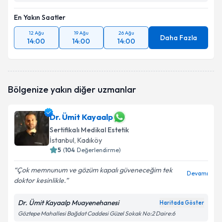
En Yakın Saatler
12 Ağu
19 Ağu
26 Ağu
Daha Fazla
14:00
14:00
14:00
Bölgenize yakın diğer uzmanlar
Dr. Ümit Kayaalp
Sertifikalı Medikal Estetik
İstanbul
, Kadıköy
5
(
104
Değerlendirme)
Çok memnunum ve gözüm kapalı güveneceğim tek
Devamı
doktor kesinlikle.
Dr. Ümit Kayaalp Muayenehanesi
Haritada Göster
Göztepe Mahallesi Bağdat Caddesi Güzel Sokak No:2 Daire:6