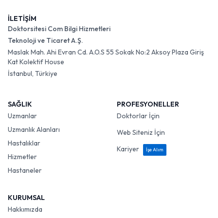
İLETİŞİM
Doktorsitesi Com Bilgi Hizmetleri
Teknoloji ve Ticaret A.Ş.
Maslak Mah. Ahi Evran Cd. A.O.S 55 Sokak No:2 Aksoy Plaza Giriş
Kat Kolektif House
İstanbul, Türkiye
SAĞLIK
PROFESYONELLER
Uzmanlar
Doktorlar İçin
Uzmanlık Alanları
Web Siteniz İçin
Hastalıklar
Kariyer
İşe Alım
Hizmetler
Hastaneler
KURUMSAL
Hakkımızda