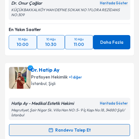
Dr. Onur Çağlar
Haritada Göster
KÜÇÜKBAKKALKÖY MAH DEFNE SOKAK NO 1 FLORA REZİDANS
NO:309
En Yakın Saatler
10 Ağu
10 Ağu
10 Ağu
Daha Fazla
10:00
10:30
11:00
Dr. Hatip Ay
Pratisyen Hekimlik
+
1
diğer
İstanbul
, Şişli
Hatip Ay - Medikal Estetik Hekimi
Haritada Göster
Meşrutiyet, Şair Nigar Sk. Villa Han NO: 5- 9 İç Kapı No:18, 34880 Şişli/
İstanbul
Randevu Talep Et
Randevu Takvimi Talebi