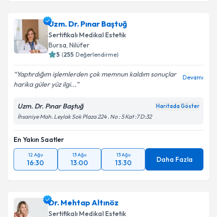
Dr. Hatip Ay
için randevu takvimi talebi oluşturun. Size
Uzm. Dr. Pınar Baştuğ
bu uzmandan randevu almanız için bir takvim
Sertifikalı Medikal Estetik
hazırlandığında e-posta ile bilgilendireceğiz.
Bursa
, Nilüfer
5
(
255
Değerlendirme)
E-posta Adresiniz
Yaptırdığım işlemlerden çok memnun kaldım sonuçlar
Devamı
harika güler yüz ilgi...
Uzm. Dr. Pınar Baştuğ
Haritada Göster
Kişisel verilerimin işlenmesine ilişkin
Aydınlatma
İhsaniye Mah. Leylak Sok Plaza 224 . No : 5 Kat :7 D:32
Metni
'ni okudum ve kişisel verilerimin belirtilen
kapsamda işlenmesini kabul ediyorum.
En Yakın Saatler
12 Ağu
13 Ağu
13 Ağu
Takvim Talebini Gönder
Daha Fazla
16:30
13:00
13:30
Dr. Mehtap Altınöz
Sertifikalı Medikal Estetik