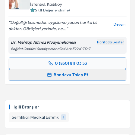
İstanbul
, Kadıköy
5
(
11
Değerlendirme)
Doğallığı bozmadan uygulama yapan harika bir
Devamı
doktor. Görüşleri yerinde, ne...
Dr. Mehtap Altınöz Muayenehanesi
Haritada Göster
Bağdat Caddesi Suadiye Mahallesi Ark 399 K:7 D:7
0 (850) 811 03 53
Randevu Takvimi Talebi
Randevu Talep Et
Dr. Mehtap Altınöz
için randevu takvimi talebi
oluşturun. Size bu uzmandan randevu almanız için bir
takvim hazırlandığında e-posta ile bilgilendireceğiz.
İlgili Branşlar
E-posta Adresiniz
Sertifikalı Medikal Estetik
1