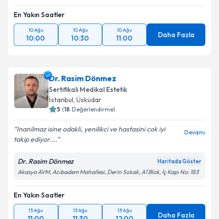
En Yakın Saatler
10 Ağu
10 Ağu
10 Ağu
Daha Fazla
10:00
10:30
11:00
Dr. Rasim Dönmez
Sertifikalı Medikal Estetik
İstanbul
, Üsküdar
5
(
18
Değerlendirme)
Inanilmaz isine odakli, yenilikci ve hastasini cok iyi
Devamı
takip ediyor....
Dr. Rasim Dönmez
Haritada Göster
Akasya AVM, Acıbadem Mahallesi, Derin Sokak, A1 Blok, İç Kapı No: 183
En Yakın Saatler
13 Ağu
13 Ağu
13 Ağu
Daha Fazla
11:00
11:30
12:00