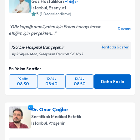
Göz Hastalıkları
+
1
diğer
İstanbul
, Esenyurt
5
(
1
Değerlendirme)
Göz kapağı ameliyatım için Erkan hocayı tercih
Devamı
ettiğim için gerçekten...
İSÜ Liv Hospital Bahçeşehir
Haritada Göster
Aşık Veysel Mah, Süleyman Demirel Cd. No:1
En Yakın Saatler
10 Ağu
10 Ağu
10 Ağu
Daha Fazla
08:30
08:40
08:50
Dr. Onur Çağlar
Sertifikalı Medikal Estetik
İstanbul
, Ataşehir