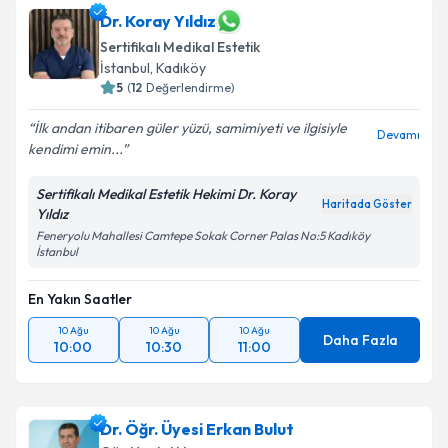
Dr. Koray Yıldız
Sertifikalı Medikal Estetik
İstanbul
, Kadıköy
5
(
12
Değerlendirme)
İlk andan itibaren güler yüzü, samimiyeti ve ilgisiyle
Devamı
kendimi emin...
Sertifikalı Medikal Estetik Hekimi Dr. Koray
Haritada Göster
Yıldız
Feneryolu Mahallesi Camtepe Sokak Corner Palas No:5 Kadıköy
İstanbul
En Yakın Saatler
10 Ağu
10 Ağu
10 Ağu
Daha Fazla
10:00
10:30
11:00
Dr. Öğr. Üyesi Erkan Bulut