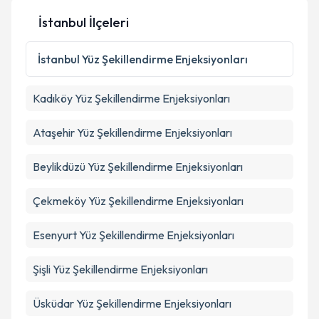
Kişisel verilerimin işlenmesine ilişkin
Aydınlatma
İstanbul İlçeleri
Metni
'ni okudum ve kişisel verilerimin belirtilen
kapsamda işlenmesini kabul ediyorum.
İstanbul
Yüz Şekillendirme Enjeksiyonları
Takvim Talebini Gönder
Kadıköy
Yüz Şekillendirme Enjeksiyonları
Ataşehir
Yüz Şekillendirme Enjeksiyonları
Beylikdüzü
Yüz Şekillendirme Enjeksiyonları
Çekmeköy
Yüz Şekillendirme Enjeksiyonları
Esenyurt
Yüz Şekillendirme Enjeksiyonları
Şişli
Yüz Şekillendirme Enjeksiyonları
Üsküdar
Yüz Şekillendirme Enjeksiyonları