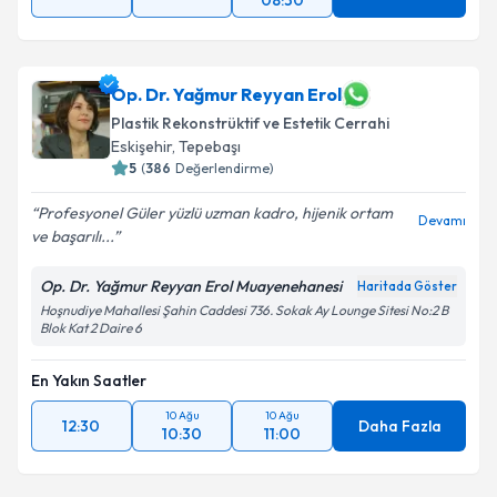
08:30
Op. Dr. Yağmur Reyyan Erol
Plastik Rekonstrüktif ve Estetik Cerrahi
Eskişehir
, Tepebaşı
5
(
386
Değerlendirme)
Profesyonel Güler yüzlü uzman kadro, hijenik ortam
Devamı
ve başarılı...
Op. Dr. Yağmur Reyyan Erol Muayenehanesi
Haritada Göster
Hoşnudiye Mahallesi Şahin Caddesi 736. Sokak Ay Lounge Sitesi No:2 B
Blok Kat 2 Daire 6
En Yakın Saatler
10 Ağu
10 Ağu
12:30
Daha Fazla
10:30
11:00