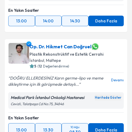
En Yakın Saatler
13:00
14:00
14:30
Daha Fazla
Op. Dr. Hikmet Can Doğruel
Plastik Rekonstrüktif ve Estetik Cerrahi
İstanbul
, Maltepe
5
(
12
Değerlendirme)
DOĞRU ELLERDESİNİZ Karın germe-lipo ve meme
Devamı
dikleştirme için ilk görüşmede detaylı...
Medical Park İstanbul Onkoloji Hastanesi
Haritada Göster
Cevizli, Talatpaşa Cd No:75, 34846
En Yakın Saatler
10 Ağu
13:00
13:30
Daha Fazla