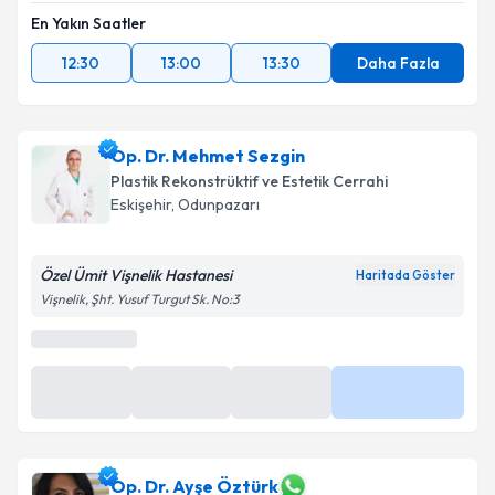
En Yakın Saatler
12:30
13:00
13:30
Daha Fazla
Op. Dr. Mehmet Sezgin
Plastik Rekonstrüktif ve Estetik Cerrahi
Eskişehir
, Odunpazarı
Özel Ümit Vişnelik Hastanesi
Haritada Göster
Vişnelik, Şht. Yusuf Turgut Sk. No:3
Op. Dr. Ayşe Öztürk