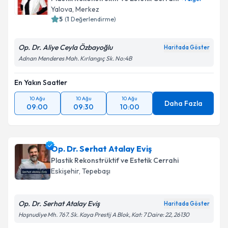
Yalova
, Merkez
5
(
1
Değerlendirme)
Op. Dr. Aliye Ceyla Özbayoğlu
Haritada Göster
Adnan Menderes Mah. Kırlangıç Sk. No:4B
En Yakın Saatler
10 Ağu
10 Ağu
10 Ağu
Daha Fazla
09:00
09:30
10:00
Op. Dr. Serhat Atalay Eviş
Plastik Rekonstrüktif ve Estetik Cerrahi
Eskişehir
, Tepebaşı
Op. Dr. Serhat Atalay Eviş
Haritada Göster
Hoşnudiye Mh. 767. Sk. Kaya Prestij A Blok, Kat: 7 Daire: 22, 26130