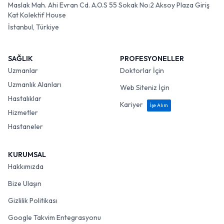
Maslak Mah. Ahi Evran Cd. A.O.S 55 Sokak No:2 Aksoy Plaza Giriş
Kat Kolektif House
İstanbul, Türkiye
SAĞLIK
PROFESYONELLER
Uzmanlar
Doktorlar İçin
Uzmanlık Alanları
Web Siteniz İçin
Hastalıklar
Kariyer
İşe Alım
Hizmetler
Hastaneler
KURUMSAL
Hakkımızda
Bize Ulaşın
Gizlilik Politikası
Google Takvim Entegrasyonu