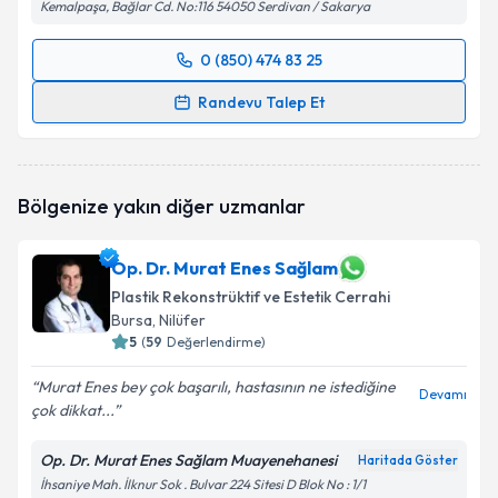
Kemalpaşa, Bağlar Cd. No:116 54050 Serdivan / Sakarya
0 (850) 474 83 25
Randevu Takvimi Talebi
Randevu Talep Et
Op. Dr. Muhtar Sinan Abbasoğlu
için randevu
takvimi talebi oluşturun. Size bu uzmandan randevu
almanız için bir takvim hazırlandığında e-posta ile
Bölgenize yakın diğer uzmanlar
bilgilendireceğiz.
E-posta Adresiniz
Op. Dr. Murat Enes Sağlam
Plastik Rekonstrüktif ve Estetik Cerrahi
Bursa
, Nilüfer
5
(
59
Değerlendirme)
Kişisel verilerimin işlenmesine ilişkin
Aydınlatma
Murat Enes bey çok başarılı, hastasının ne istediğine
Metni
'ni okudum ve kişisel verilerimin belirtilen
Devamı
çok dikkat...
kapsamda işlenmesini kabul ediyorum.
Op. Dr. Murat Enes Sağlam Muayenehanesi
Haritada Göster
Takvim Talebini Gönder
İhsaniye Mah. İlknur Sok . Bulvar 224 Sitesi D Blok No : 1/1