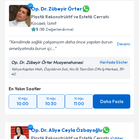
Op. Dr. Zübeyir Örter
Plastik Rekonstrüktif ve Estetik Cerrahi
Kocaeli
, İzmit
5
(
10
Değerlendirme)
Kendimde sağlık çalışanıyım daha önce yapılan burun
Devamı
ameliyatında burun içi...
Op. Dr. Zübeyir Örter Muayenehanesi
Haritada Göster
Yahya Kaptan Mah, Özyıldırım Sok, No:16 Tam Gün Ofis İş Merkezi, 39-
40
En Yakın Saatler
10 Ağu
10 Ağu
10 Ağu
Daha Fazla
10:00
10:30
11:00
Op. Dr. Aliye Ceyla Özbayoğlu
Plastik Rekonstrüktif ve Estetik Cerrahi
+
1
diğer