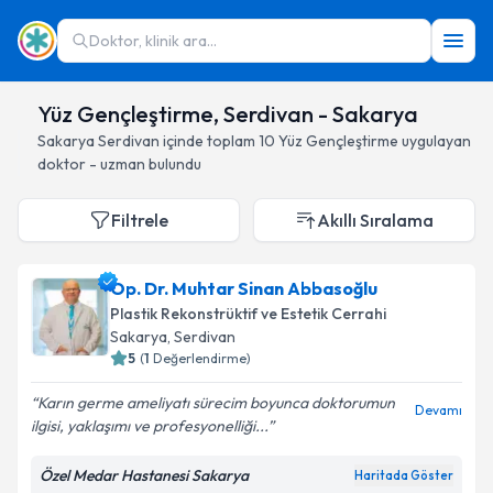
Doktor, klinik ara...
Yüz Gençleştirme, Serdivan - Sakarya
Sakarya
Serdivan
içinde toplam
10
Yüz Gençleştirme
uygulayan
doktor - uzman bulundu
Filtrele
Akıllı Sıralama
Op. Dr. Muhtar Sinan Abbasoğlu
Plastik Rekonstrüktif ve Estetik Cerrahi
Sakarya
, Serdivan
5
(
1
Değerlendirme)
Karın germe ameliyatı sürecim boyunca doktorumun
Devamı
ilgisi, yaklaşımı ve profesyonelliği...
Özel Medar Hastanesi Sakarya
Haritada Göster