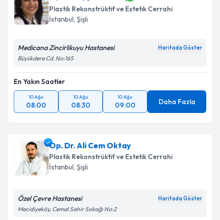
Plastik Rekonstrüktif ve Estetik Cerrahi
İstanbul
, Şişli
Medicana Zincirlikuyu Hastanesi
Haritada Göster
Büyükdere Cd. No:165
En Yakın Saatler
10 Ağu
10 Ağu
10 Ağu
Daha Fazla
08:00
08:30
09:00
Op. Dr. Ali Cem Oktay
Plastik Rekonstrüktif ve Estetik Cerrahi
İstanbul
, Şişli
Özel Çevre Hastanesi
Haritada Göster
Mecidiyeköy, Cemal Sahir Sokağı No:2